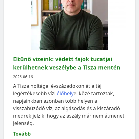
Eltűnő vizeink: védett fajok tucatjai
kerülhetnek veszélybe a Tisza mentén
2026-06-16
A Tisza holtágai évszázadokon át a táj
legértékesebb vízi
élőhely
ei közé tartoztak,
napjainkban azonban több helyen a
visszahúzódó víz, az algásodás és a kiszáradó
medrek jelzik, hogy az aszály már nem átmeneti
jelenség.
Tovább