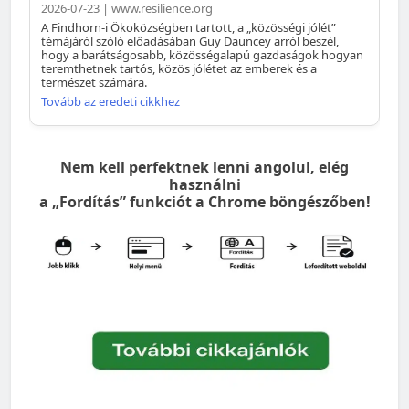
2026-07-23 | www.resilience.org
A Findhorn-i Ökoközségben tartott, a „közösségi jólét”
témájáról szóló előadásában Guy Dauncey arról beszél,
hogy a barátságosabb, közösségalapú gazdaságok hogyan
teremthetnek tartós, közös jólétet az emberek és a
természet számára.
Tovább az eredeti cikkhez
Nem kell perfektnek lenni angolul, elég
használni
a „Fordítás” funkciót a Chrome böngészőben!