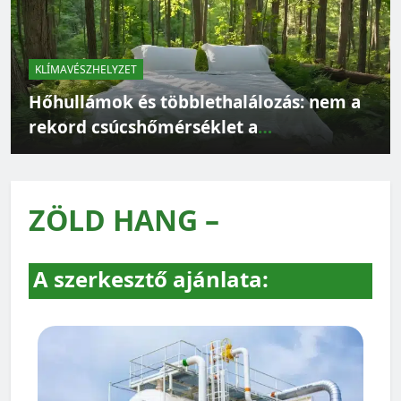
KLÍMAVÉSZHELYZET
Hőhullámok és többlethalálozás: nem a
rekord csúcshőmérséklet a
legveszélyesebb
ZÖLD HANG –
A szerkesztő ajánlata: