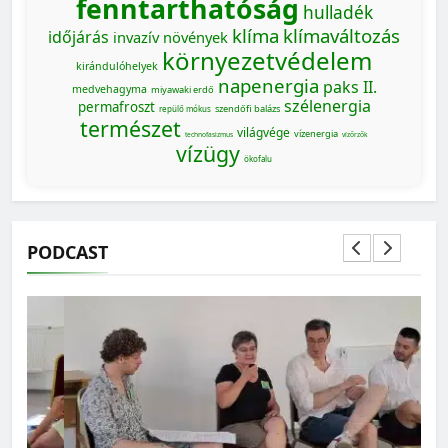
fenntarthatóság
hulladék
klíma
klímaváltozás
időjárás
invazív növények
környezetvédelem
kirándulóhelyek
napenergia
paks II.
medvehagyma
miyawaki erdő
szélenergia
permafroszt
szendőfi balázs
repülő mókus
természet
világvége
vízenergia
MAGYARORSZÁG SZÁMOKBAN
technofasizmus
vízőrzők
vízügy
ökofalu
Magyarország számokban: a nők szerepvállalása a
közéletben
PODCAST
MAGYARORSZÁG SZÁMOKBAN
Magyarország számokban: Fogyasztási lábnyom