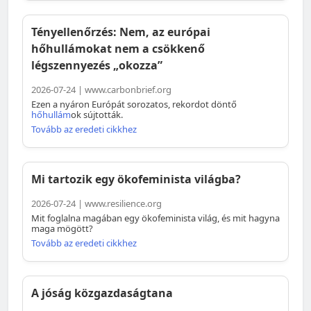
Tényellenőrzés: Nem, az európai
hőhullámokat nem a csökkenő
légszennyezés „okozza”
2026-07-24 | www.carbonbrief.org
Ezen a nyáron Európát sorozatos, rekordot döntő
hőhullám
ok sújtották.
Tovább az eredeti cikkhez
Mi tartozik egy ökofeminista világba?
2026-07-24 | www.resilience.org
Mit foglalna magában egy ökofeminista világ, és mit hagyna
maga mögött?
Tovább az eredeti cikkhez
A jóság közgazdaságtana