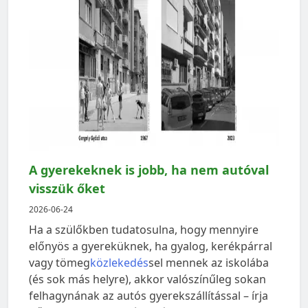
A gyerekeknek is jobb, ha nem autóval
visszük őket
2026-06-24
Ha a szülőkben tudatosulna, hogy mennyire
előnyös a gyereküknek, ha gyalog, kerékpárral
vagy tömeg
közlekedés
sel mennek az iskolába
(és sok más helyre), akkor valószínűleg sokan
felhagynának az autós gyerekszállítással – írja