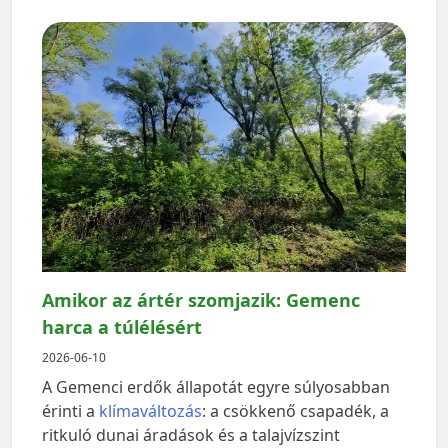
Amikor az ártér szomjazik: Gemenc
harca a túlélésért
2026-06-10
A Gemenci erdők állapotát egyre súlyosabban
érinti a
klímaváltozás
: a csökkenő csapadék, a
ritkuló dunai áradások és a talajvízszint