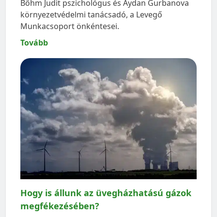
Bőhm Judit pszichológus és Aydan Gurbanova
környezetvédelmi tanácsadó, a Levegő
Munkacsoport önkéntesei.
Tovább
Hogy is állunk az üvegházhatású gázok
megfékezésében?