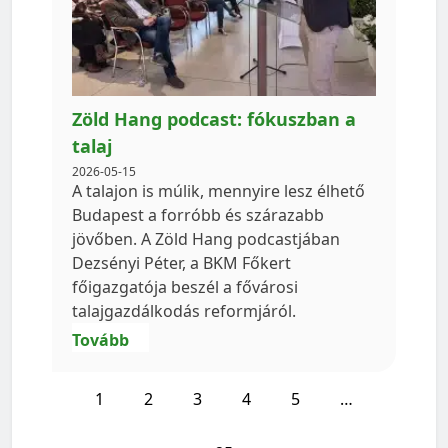
Zöld Hang podcast: fókuszban a
talaj
2026-05-15
A talajon is múlik, mennyire lesz élhető
Budapest a forróbb és szárazabb
jövőben. A Zöld Hang podcastjában
Dezsényi Péter, a BKM Főkert
főigazgatója beszél a fővárosi
talajgazdálkodás reformjáról.
Tovább
1
2
3
4
5
…