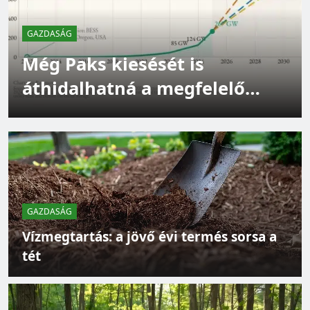
GAZDASÁG
Még Paks kiesését is
GAZDASÁG
áthidalhatná a megfelelő
Épüljenek szélerőművek – de ne bárhová
energiatárolás
GAZDASÁG
Vízmegtartás: a jövő évi termés sorsa a
tét