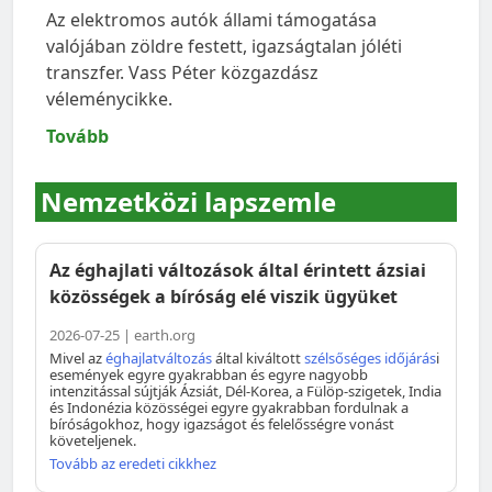
Az elektromos autók állami támogatása
valójában zöldre festett, igazságtalan jóléti
transzfer. Vass Péter közgazdász
véleménycikke.
Tovább
Nemzetközi lapszemle
Az éghajlati változások által érintett ázsiai
közösségek a bíróság elé viszik ügyüket
2026-07-25 | earth.org
Mivel az
éghajlatváltozás
által kiváltott
szélsőséges időjárás
i
események egyre gyakrabban és egyre nagyobb
intenzitással sújtják Ázsiát, Dél-Korea, a Fülöp-szigetek, India
és Indonézia közösségei egyre gyakrabban fordulnak a
bíróságokhoz, hogy igazságot és felelősségre vonást
követeljenek.
Tovább az eredeti cikkhez