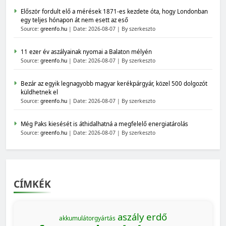
Először fordult elő a mérések 1871-es kezdete óta, hogy Londonban
egy teljes hónapon át nem esett az eső
Source:
greenfo.hu
Date: 2026-08-07
By szerkeszto
11 ezer év aszályainak nyomai a Balaton mélyén
Source:
greenfo.hu
Date: 2026-08-07
By szerkeszto
Bezár az egyik legnagyobb magyar kerékpárgyár, közel 500 dolgozót
küldhetnek el
Source:
greenfo.hu
Date: 2026-08-07
By szerkeszto
Még Paks kiesését is áthidalhatná a megfelelő energiatárolás
Source:
greenfo.hu
Date: 2026-08-07
By szerkeszto
CÍMKÉK
aszály
erdő
akkumulátorgyártás