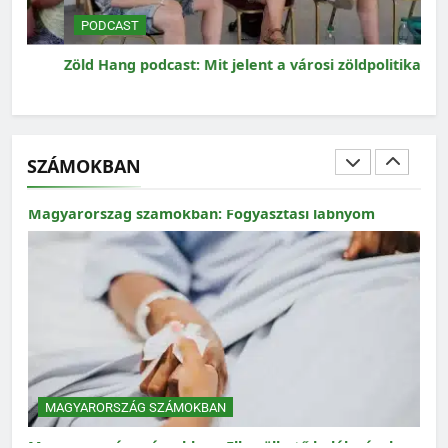
PODCAST
P
Zöld Hang podcast: Mit jelent a városi zöldpolitika?
Zöl
SZÁMOKBAN
MAGYARORSZÁG SZÁMOKBAN
Magyarország számokban: Elkerülhető halálozások
MAGYARORSZÁG SZÁMOKBAN
Magyarország számokban: Vad, vadászat