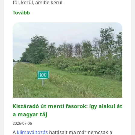
föl, kerül, amibe kerül.
Tovább
Kiszáradó út menti fasorok: így alakul át
a magyar táj
2026-07-06
A
klímaváltozás
hatásait ma már nemcsak a