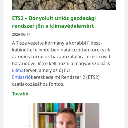
ETS2 – Bonyolult uniós gazdasági
rendszer jön a klímavédelemért
2026-06-17
A Tisza vezette kormány a korábbi Fidesz-
kabinettel ellentétben határozottan törekszik
az uniós források hazahozatalára, ezért rövid
határidővel létre kell hozni a magyar szociális
klíma
tervet, amely az új EU
Emisszió
kereskedelmi Rendszer 2 (ETS2)
csatlakozásához fontos.
Tovább