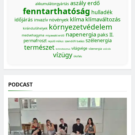
aszály
erdő
akkumulátorgyártás
fenntarthatóság
hulladék
klíma
klímaváltozás
időjárás
invazív növények
környezetvédelem
kirándulóhelyek
napenergia
paks II.
medvehagyma
miyawaki erdő
szélenergia
permafroszt
szendőfi balázs
repülő mókus
természet
világvége
vízenergia
technofasizmus
vízőrzők
vízügy
ökofalu
PODCAST