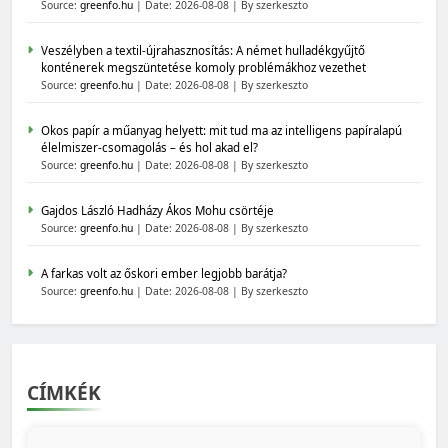
Source:
greenfo.hu
Date: 2026-08-08
By szerkeszto
Veszélyben a textil-újrahasznosítás: A német hulladékgyűjtő
konténerek megszüntetése komoly problémákhoz vezethet
Source:
greenfo.hu
Date: 2026-08-08
By szerkeszto
Okos papír a műanyag helyett: mit tud ma az intelligens papíralapú
élelmiszer-csomagolás – és hol akad el?
Source:
greenfo.hu
Date: 2026-08-08
By szerkeszto
Gajdos László Hadházy Ákos Mohu csörtéje
Source:
greenfo.hu
Date: 2026-08-08
By szerkeszto
A farkas volt az őskori ember legjobb barátja?
Source:
greenfo.hu
Date: 2026-08-08
By szerkeszto
CÍMKÉK