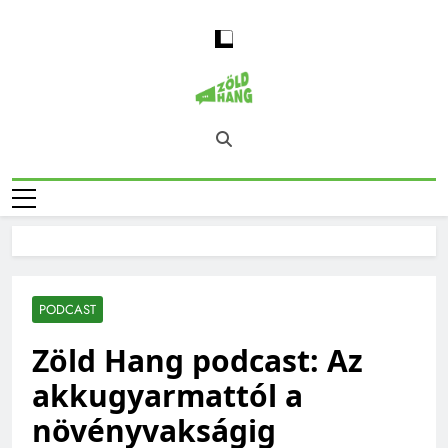
Skip
to
content
Magyarország
Zöld Hang – Természet, Klímaváltozás,
Zöld Hangja
Fenntarthatóság, Jövő
PODCAST
Zöld Hang podcast: Az
akkugyarmattól a
növényvakságig