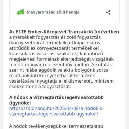
Az ELTE Ember-Környezet Tranzakció Intézetben
a mérsékelt fogyasztás és zöld fogyasztás
(környezetbarát termékekkel kapcsolatos
attitűdök és környezetbarát termékekkel
kapcsolatos vásárlási szokások) különböző
megjelenési formáinak elterjedtségét vizsgálták
felnőtt magyar reprezentatív mintán. A kutatás
szerint hiába aggódik valaki a bolygónk sorsa
miatt, inkább környezetbarát termékek
vásárlásával nyugtatja a lelkiismeretét, mintsem
csökkentené a fogyasztását.
A hódok a vízmegtartás legelhivatottabb
ügynökei
https://zoldhang.hu/2025/04/08/a-hodok-a-
vizmegtartas-legelhivatottabb-ugynokei/
A hódok tevékenységükkel természetalapú