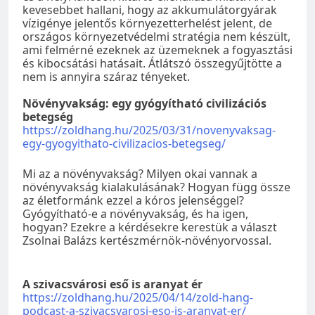
kevesebbet hallani, hogy az akkumulátorgyárak
vízigénye jelentős környezetterhelést jelent, de
országos környezetvédelmi stratégia nem készült,
ami felmérné ezeknek az üzemeknek a fogyasztási
és kibocsátási hatásait. Átlátszó összegyűjtötte a
nem is annyira száraz tényeket.
Növényvakság: egy gyógyítható civilizációs
betegség
https://zoldhang.hu/2025/03/31/novenyvaksag-
egy-gyogyithato-civilizacios-betegseg/
Mi az a növényvakság? Milyen okai vannak a
növényvakság kialakulásának? Hogyan függ össze
az életformánk ezzel a kóros jelenséggel?
Gyógyítható-e a növényvakság, és ha igen,
hogyan? Ezekre a kérdésekre kerestük a választ
Zsolnai Balázs kertészmérnök-növényorvossal.
A szivacsvárosi eső is aranyat ér
https://zoldhang.hu/2025/04/14/zold-hang-
podcast-a-szivacsvarosi-eso-is-aranyat-er/