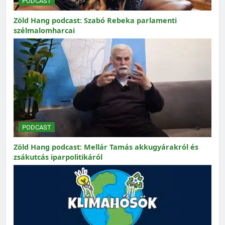
PODCAST
Zöld Hang podcast: Szabó Rebeka parlamenti
szélmalomharcai
PODCAST
Zöld Hang podcast: Mellár Tamás akkugyárakról és
zsákutcás iparpolitikáról