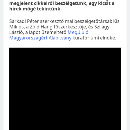
megjelent cikkeiről beszélgetünk, egy kicsit a
hírek mögé tekintünk.
Sarkadi Péter szerkesztő mai beszélgetőtársai: Kis
Miklós, a Zöld Hang főszerkesztője, és Szilágyi
László, a lapot üzemeltető
Megújuló
Magyarországért Alapítvány
kuratóriumi elnöke.