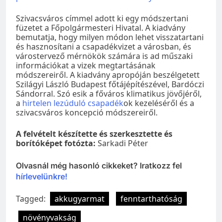
Szivacsváros címmel adott ki egy módszertani
füzetet a Főpolgármesteri Hivatal. A kiadvány
bemutatja, hogy milyen módon lehet visszatartani
és hasznosítani a csapadékvizet a városban, és
várostervező mérnökök számára is ad műszaki
információkat a vizek megtartásának
módszereiről. A kiadvány apropóján beszélgetett
Szilágyi László Budapest főtájépítészével, Bardóczi
Sándorral. Szó esik a főváros klimatikus jövőjéről,
a
hirtelen lezúduló csapadék
ok kezeléséről és a
szivacsváros koncepció módszereiről.
A felvételt készítette és szerkesztette és
borítóképet fotózta:
Sarkadi Péter
Olvasnál még hasonló cikkeket? Iratkozz fel
hírlevelünkre!
Tagged:
akkugyarmat
fenntarthatóság
növényvakság