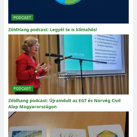
PODCAST
ZöldHang podcast: Legyél te is klímahős!
PODCAST
Zöldhang podcast: Újraindult az EGT és Norvég Civil
Alap Magyarországon