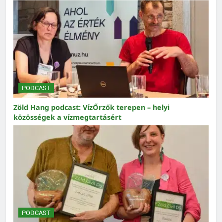
PODCAST
Zöld Hang podcast: VízŐrzők terepen – helyi
közösségek a vízmegtartásért
PODCAST