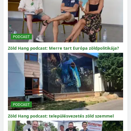
PODCAST
Zöld Hang podcast: Merre tart Európa zöldpolitikája?
PODCAST
Zöld Hang podcast: településvezetés zöld szemmel