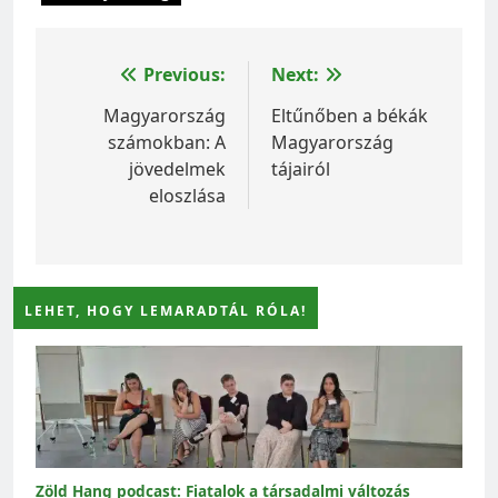
Bejegyzés
Previous:
Next:
navigáció
Magyarország
Eltűnőben a békák
számokban: A
Magyarország
jövedelmek
tájairól
eloszlása
LEHET, HOGY LEMARADTÁL RÓLA!
Zöld Hang podcast: Fiatalok a társadalmi változás