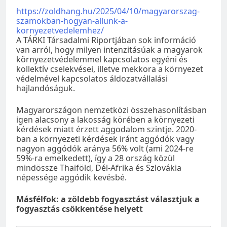
https://zoldhang.hu/2025/04/10/magyarorszag-
szamokban-hogyan-allunk-a-
kornyezetvedelemhez/
A TÁRKI Társadalmi Riportjában sok információ
van arról, hogy milyen intenzitásúak a magyarok
környezetvédelemmel kapcsolatos egyéni és
kollektív cselekvései, illetve mekkora a környezet
védelmével kapcsolatos áldozatvállalási
hajlandóságuk.
Magyarországon nemzetközi összehasonlításban
igen alacsony a lakosság körében a környezeti
kérdések miatt érzett aggodalom szintje. 2020-
ban a környezeti kérdések iránt aggódók vagy
nagyon aggódók aránya 56% volt (ami 2024-re
59%-ra emelkedett), így a 28 ország közül
mindössze Thaiföld, Dél-Afrika és Szlovákia
népessége aggódik kevésbé.
Másfélfok: a zöldebb fogyasztást választjuk a
fogyasztás csökkentése helyett