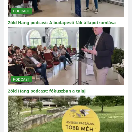
PODCAST
Zöld Hang podcast: A budapesti fák állapotromlása
PODCAST
Zöld Hang podcast: fókuszban a talaj