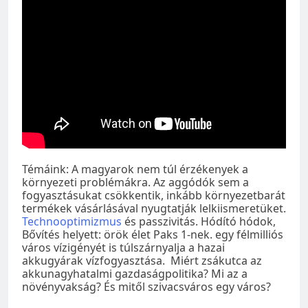
Témáink: A magyarok nem túl érzékenyek a
környezeti problémákra. Az aggódók sem a
fogyasztásukat csökkentik, inkább környezetbarát
termékek vásárlásával nyugtatják lelkiismeretüket.
Technooptimizmus
és passzivitás. Hódító hódok,
Bővítés helyett: örök élet Paks 1-nek. egy félmilliós
város vízigényét is túlszárnyalja a hazai
akkugyárak vízfogyasztása. Miért zsákutca az
akkunagyhatalmi gazdaságpolitika? Mi az a
növényvakság? És mitől szivacsváros egy város?