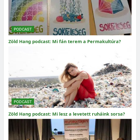
PODCAST
Zöld Hang podcast: Mi fán terem a Permakultúra?
PODCAST
Zöld Hang podcast: Mi lesz a levetett ruháink sorsa?