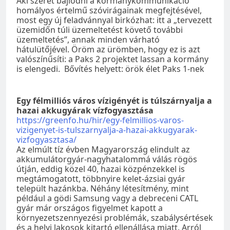
Aki szeret bajlódni a kormánykommunikáció
homályos értelmű szóvirágainak megfejtésével,
most egy új feladvánnyal birkózhat: itt a „tervezett
üzemidőn túli üzemeltetést követő további
üzemeltetés”, annak minden várható
hátulütőjével. Öröm az ürömben, hogy ez is azt
valószínűsíti: a Paks 2 projektet lassan a kormány
is elengedi. Bővítés helyett: örök élet Paks 1-nek
Egy félmilliós város vízigényét is túlszárnyalja a
hazai akkugyárak vízfogyasztása
https://greenfo.hu/hir/egy-felmillios-varos-
vizigenyet-is-tulszarnyalja-a-hazai-akkugyarak-
vizfogyasztasa/
Az elmúlt tíz évben Magyarország elindult az
akkumulátorgyár-nagyhatalommá válás rögös
útján, eddig közel 40, hazai közpénzekkel is
megtámogatott, többnyire kelet-ázsiai gyár
települt hazánkba. Néhány létesítmény, mint
például a gödi Samsung vagy a debreceni CATL
gyár már országos figyelmet kapott a
környezetszennyezési problémák, szabálysértések
és a helyi lakosok kitartó ellenállása miatt. Arról