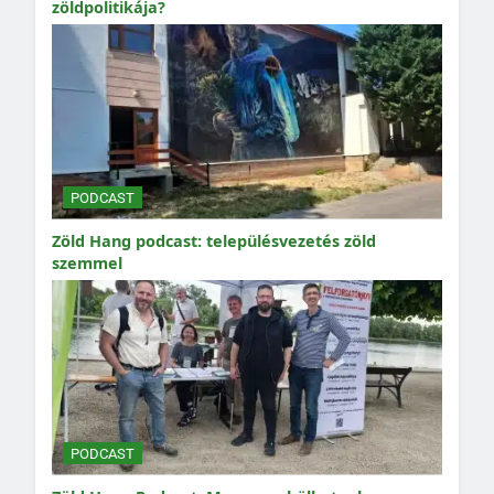
zöldpolitikája?
PODCAST
Zöld Hang podcast: településvezetés zöld
szemmel
PODCAST