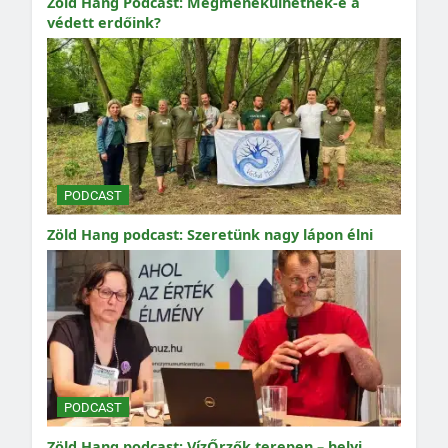
Zöld Hang Podcast: Megmenekülhetnek-e a
védett erdőink?
PODCAST
Zöld Hang podcast: Szeretünk nagy lápon élni
PODCAST
Zöld Hang podcast: VízŐrzők terepen – helyi