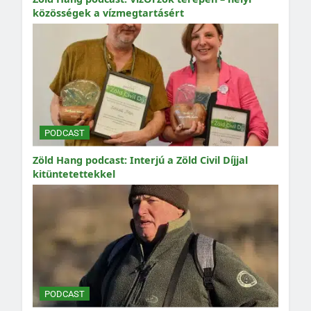
közösségek a vízmegtartásért
PODCAST
Zöld Hang podcast: Interjú a Zöld Civil Díjjal
kitüntetettekkel
PODCAST