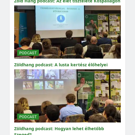
Zöld Hang podcast: Az élet tisztelete Kóspallagon
PODCAST
Zöldhang podcast: A lusta kertész élőhelyei
PODCAST
Zöldhang podcast: Hogyan lehet élhetőbb
Szeged?