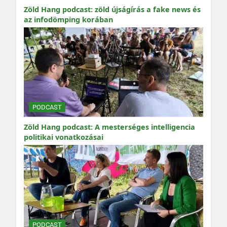
Zöld Hang podcast: zöld újságírás a fake news és
az infodömping korában
PODCAST
Zöld Hang podcast: A mesterséges intelligencia
politikai vonatkozásai
PODCAST