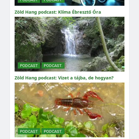
Zöld Hang podcast: Klíma Ébresztő Óra
PODCAST
PODCAST.
Zöld Hang podcast: Vizet a tájba, de hogyan?
PODCAST
PODCAST.