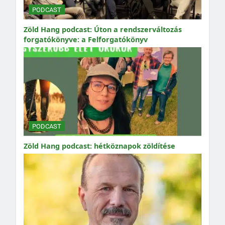
PODCAST
Zöld Hang podcast: Úton a rendszerváltozás
forgatókönyve: a Felforgatókönyv
PODCAST
Zöld Hang podcast: hétköznapok zöldítése