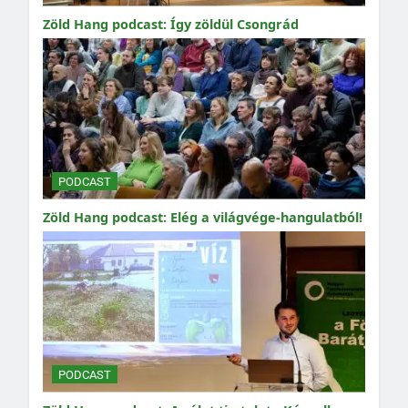
Zöld Hang podcast: Így zöldül Csongrád
PODCAST
Zöld Hang podcast: Elég a világvége-hangulatból!
PODCAST