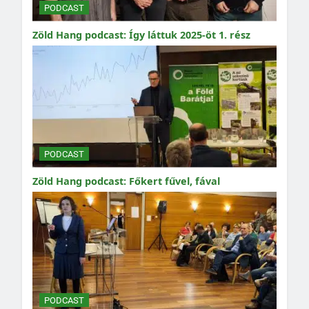
PODCAST
Zöld Hang podcast: Így láttuk 2025-öt 1. rész
PODCAST
Zöld Hang podcast: Főkert fűvel, fával
PODCAST