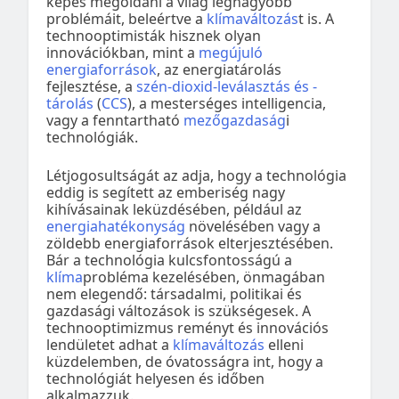
képes megoldani a világ legnagyobb
problémáit, beleértve a
klímaváltozás
t is. A
technooptimisták hisznek olyan
innovációkban, mint a
megújuló
energiaforrások
, az energiatárolás
fejlesztése, a
szén-dioxid-leválasztás és -
tárolás
(
CCS
), a mesterséges intelligencia,
vagy a fenntartható
mezőgazdaság
i
technológiák.
Létjogosultságát az adja, hogy a technológia
eddig is segített az emberiség nagy
kihívásainak leküzdésében, például az
energiahatékonyság
növelésében vagy a
zöldebb energiaforrások elterjesztésében.
Bár a technológia kulcsfontosságú a
klíma
probléma kezelésében, önmagában
nem elegendő: társadalmi, politikai és
gazdasági változások is szükségesek. A
technooptimizmus reményt és innovációs
lendületet adhat a
klímaváltozás
elleni
küzdelemben, de óvatosságra int, hogy a
technológiát helyesen és időben
alkalmazzuk.