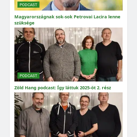
PODCAST
Magyarországnak sok-sok Petrovai Lacira lenne
szüksége
PODCAST
Zöld Hang podcast: Így láttuk 2025-öt 2. rész