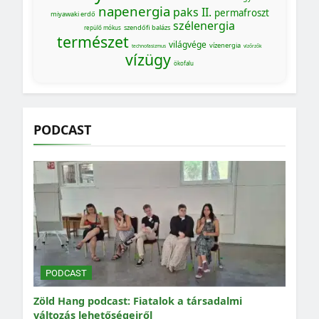
napenergia
paks II.
permafroszt
miyawaki erdő
szélenergia
szendőfi balázs
repülő mókus
természet
világvége
vízenergia
technofasizmus
vízőrzők
vízügy
ökofalu
PODCAST
PODCAST
Zöld Hang podcast: Fiatalok a társadalmi
változás lehetőségeiről