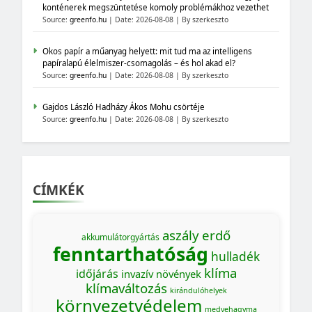
konténerek megszüntetése komoly problémákhoz vezethet
Source:
greenfo.hu
Date: 2026-08-08
By szerkeszto
Okos papír a műanyag helyett: mit tud ma az intelligens
papíralapú élelmiszer-csomagolás – és hol akad el?
Source:
greenfo.hu
Date: 2026-08-08
By szerkeszto
Gajdos László Hadházy Ákos Mohu csörtéje
Source:
greenfo.hu
Date: 2026-08-08
By szerkeszto
CÍMKÉK
aszály
erdő
akkumulátorgyártás
fenntarthatóság
hulladék
klíma
időjárás
invazív növények
klímaváltozás
kirándulóhelyek
környezetvédelem
medvehagyma