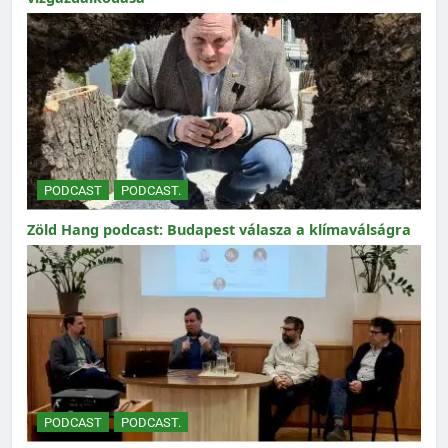
PODCAST
PODCAST.
Zöld Hang podcast: Budapest válasza a klímaválságra
PODCAST
PODCAST.