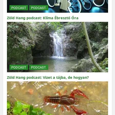
PODCAST
PODCAST.
Zöld Hang podcast: Klíma Ébresztő Óra
PODCAST
PODCAST.
Zöld Hang podcast: Vizet a tájba, de hogyan?