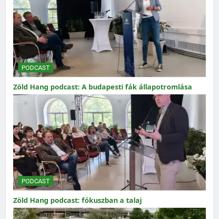
PODCAST
Zöld Hang podcast: A budapesti fák állapotromlása
PODCAST
Zöld Hang podcast: fókuszban a talaj