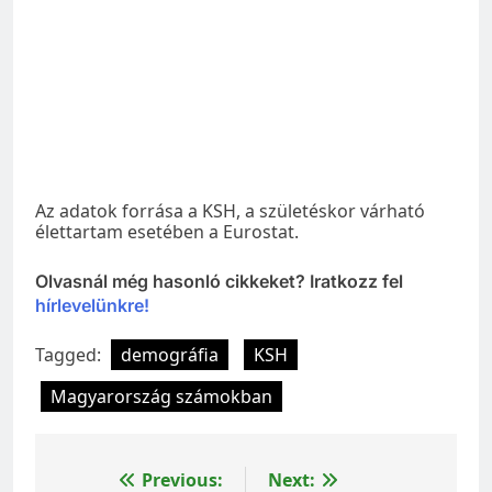
Az adatok forrása a KSH, a születéskor várható
élettartam esetében a Eurostat.
Olvasnál még hasonló cikkeket? Iratkozz fel
hírlevelünkre!
Tagged:
demográfia
KSH
Magyarország számokban
Bejegyzés
Previous:
Next: