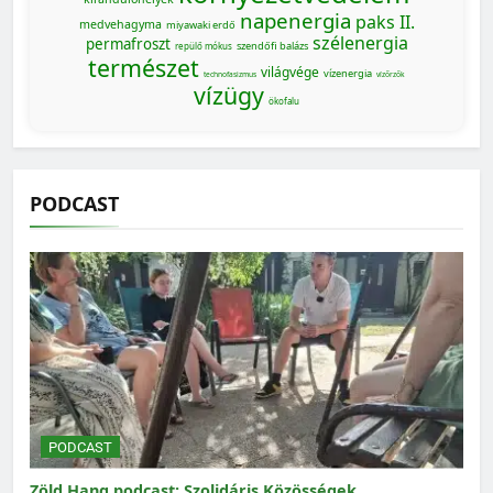
napenergia
paks II.
medvehagyma
miyawaki erdő
szélenergia
permafroszt
szendőfi balázs
repülő mókus
természet
világvége
vízenergia
technofasizmus
vízőrzők
vízügy
ökofalu
PODCAST
PODCAST
Zöld Hang podcast: Szolidáris Közösségek