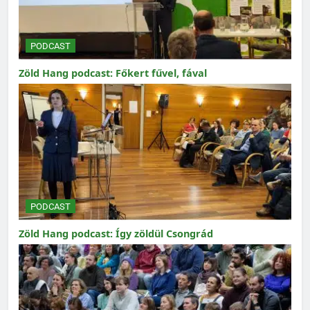
PODCAST
Zöld Hang podcast: Főkert fűvel, fával
PODCAST
Zöld Hang podcast: Így zöldül Csongrád