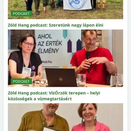
PODCAST
Zöld Hang podcast: Szeretünk nagy lápon élni
PODCAST
Zöld Hang podcast: VízŐrzők terepen – helyi
közösségek a vízmegtartásért