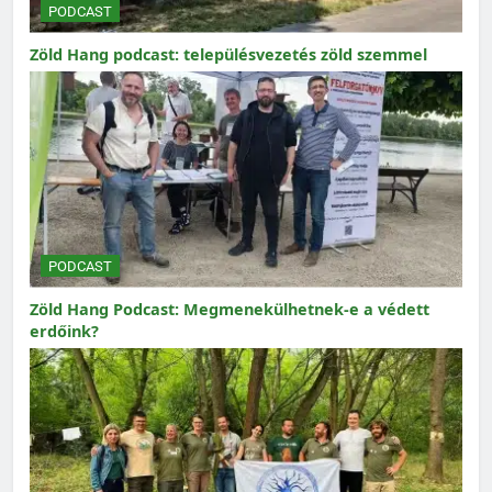
PODCAST
Zöld Hang podcast: településvezetés zöld szemmel
PODCAST
Zöld Hang Podcast: Megmenekülhetnek-e a védett
erdőink?