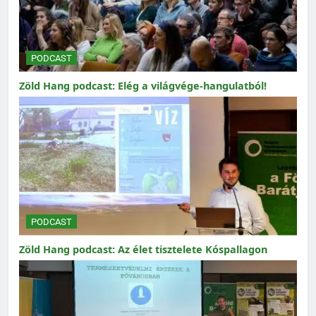
PODCAST
Zöld Hang podcast: Elég a világvége-hangulatból!
PODCAST
Zöld Hang podcast: Az élet tisztelete Kóspallagon