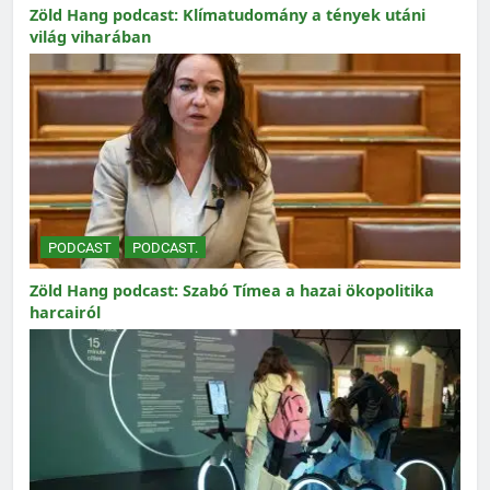
Zöld Hang podcast: Klímatudomány a tények utáni
világ viharában
PODCAST
PODCAST.
Zöld Hang podcast: Szabó Tímea a hazai ökopolitika
harcairól