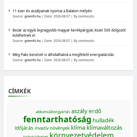
11 ezer év aszályainak nyomai a Balaton mélyén
Source:
greenfo.hu
Date: 2026-08-07
By szerkeszto
Bezár az egyik legnagyobb magyar kerékpárgyár, közel 500 dolgozót
küldhetnek el
Source:
greenfo.hu
Date: 2026-08-07
By szerkeszto
Még Paks kiesését is áthidalhatná a megfelelő energiatárolás
Source:
greenfo.hu
Date: 2026-08-07
By szerkeszto
CÍMKÉK
aszály
erdő
akkumulátorgyártás
fenntarthatóság
hulladék
klíma
klímaváltozás
időjárás
invazív növények
környezetvédelem
kirándulóhelyek