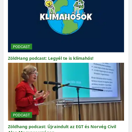
PODCAST
ZöldHang podcast: Legyél te is klímahős!
PODCAST
Zöldhang podcast: Újraindult az EGT és Norvég Civil