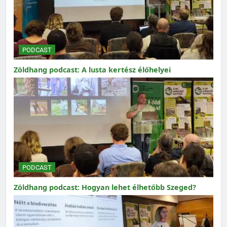
PODCAST
Zöldhang podcast: A lusta kertész élőhelyei
PODCAST
Zöldhang podcast: Hogyan lehet élhetőbb Szeged?