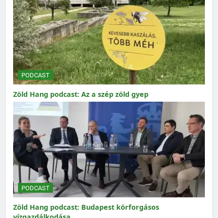
PODCAST
Zöld Hang podcast: Az a szép zöld gyep
PODCAST
Zöld Hang podcast: Budapest körforgásos
vízgazdálkodása