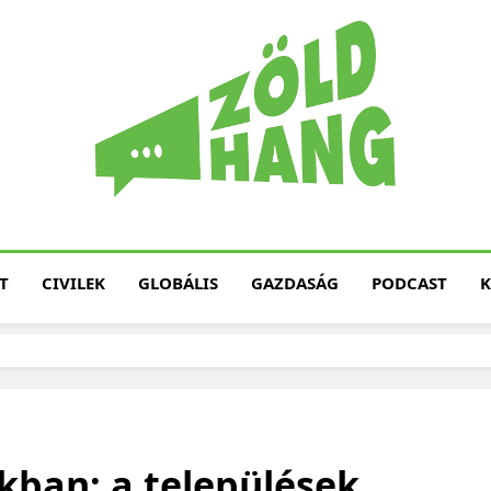
Magyarország Zöld H
Zöld Hang – Termé
Fenntarth
T
CIVILEK
GLOBÁLIS
GAZDASÁG
PODCAST
K
ban: a települések