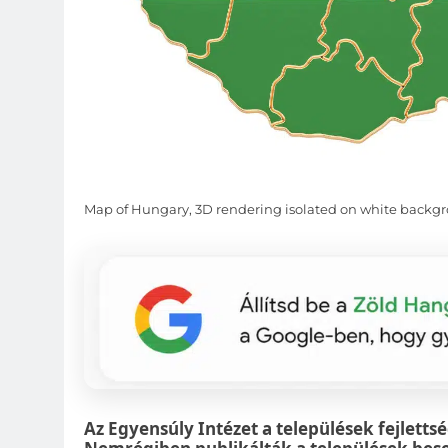
Map of Hungary, 3D rendering isolated on white backg
Az Egyensúly Intézet a települések fejlett