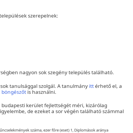
települések szerepelnek:
rségben nagyon sok szegény település található.
 sok tanulsággal szolgál. A tanulmány
itt
érhető el, a
s böngészőt
is használni.
budapesti kerület fejlettségét méri, kizárólag
z figyelembe, de ezeket a sor végén található számmal
, Bűncselekmények száma, ezer főre (eset) 1, Diplomások aránya