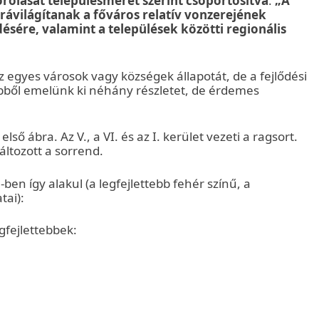
rolását településméret szerint csoportosítva
.
„A
rávilágítanak a főváros relatív vonzerejének
sére, valamint a települések közötti regionális
z egyes városok vagy községek állapotát, de a fejlődési
ebből emelünk ki néhány részletet, de érdemes
lső ábra. Az V., a VI. és az I. kerület vezeti a ragsort.
áltozott a sorrend.
en így alakul (a legfejlettebb fehér színű, a
tai):
egfejlettebbek: