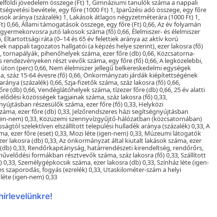
ő belföldi jövedelem összege (Ft) 1, Gimnáziumi tanulók száma a nappali
ségvetési bevétele, egy főre (1000 Ft) 1, Iparűzési adó összege, egy főre
ások aránya (százalék) 1, Lakások átlagos négyzetméterára (1000 Ft) 1,
t) 0,66, Állami támogatások összege, egy főre (Ft) 0,66, Az év folyamán
i gyermekorvosra jutó lakosok száma (fő) 0,66, Élelmiszer- és élelmiszer
 Eltartottsági ráta (0–14 és 65 év felettiek aránya az aktív korú
 nappali tagozatos hallgatói (a képzés helye szerint), ezer lakosra (fő)
k, tornapályák, pihenőhelyek száma, ezer főre (db) 0,66, Közcsatorna-
is rendezvényeken részt vevők száma, egy főre (fő) 0,66, A legközelebbi,
b úton (perc) 0,66, Nem élelmiszer jellegű belkereskedelmi egységek
ma, száz 15-64 évesre (fő) 0,66, Önkormányzati járdák kiépítettségének
ánya (százalék) 0,66, Szja-fizetők száma, száz lakosra (fő) 0,66,
e (db) 0,66, Vendéglátóhelyek száma, tízezer főre (db) 0,66, 25 év alatti
elődési közösségek tagjainak száma, száz lakosra (fő) 0,33,
yújtásban részesülők száma, ezer főre (fő) 0,33, Helyközi
záma, ezer főre (db) 0,33, Jelzőrendszeres házi segítségnyújtásban
(igen-nem) 0,33, Közüzemi szennyvízgyűjtő-hálózatban (közcsatornában)
sságtól szelektíven elszállított települési hulladék aránya (százalék) 0,33, A
áma, ezer főre (eset) 0,33, Mozi léte (igen-nem) 0,33, Múzeumi látogatók
er lakosra (db) 0,33, Az önkormányzat által kiutalt lakások száma, ezer
a (db) 0,33, Rendőrkapitányság, határrendészeti kirendeltség, rendőrőrs,
űvelődési formákban résztvevők száma, száz lakosra (fő) 0,33, Szállított
) 0,33, Személygépkocsik száma, ezer lakosra (db) 0,33, Színház léte (igen-
s szaporodás, fogyás (ezrelék) 0,33, Utaskilométer-szám a helyi
léte (igen-nem) 0,33
hírlevelünkre!