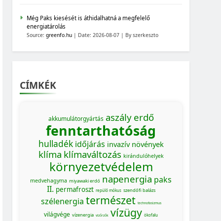
Még Paks kiesését is áthidalhatná a megfelelő
energiatárolás
Source:
greenfo.hu
Date: 2026-08-07
By szerkeszto
CÍMKÉK
aszály
erdő
akkumulátorgyártás
fenntarthatóság
hulladék
időjárás
invazív növények
klíma
klímaváltozás
kirándulóhelyek
környezetvédelem
napenergia
paks
medvehagyma
miyawaki erdő
II.
permafroszt
szendőfi balázs
repülő mókus
természet
szélenergia
technofasizmus
vízügy
világvége
vízenergia
ökofalu
vízőrzők