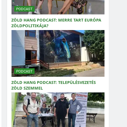
PODCAST
ZÖLD HANG PODCAST: MERRE TART EURÓPA
ZÖLDPOLITIKÁJA?
PODCAST
ZÖLD HANG PODCAST: TELEPÜLÉSVEZETÉS
ZÖLD SZEMMEL