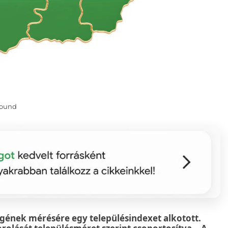
round
ségének mérésére egy településindexet alkotott.