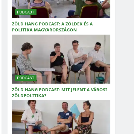
PODCAST
ZÖLD HANG PODCAST: A ZÖLDEK ÉS A
POLITIKA MAGYARORSZÁGON
PODCAST
ZÖLD HANG PODCAST: MIT JELENT A VÁROSI
ZÖLDPOLITIKA?