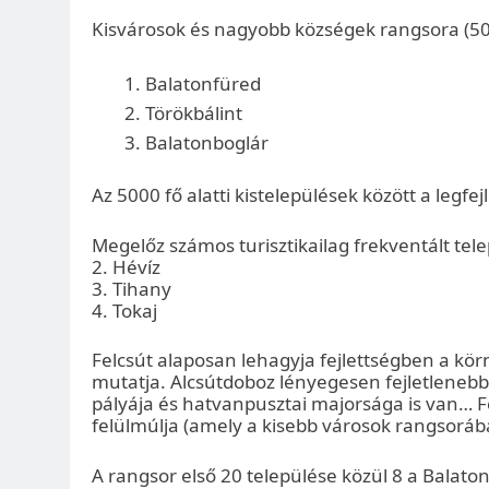
Kisvárosok és nagyobb községek rangsora (50
Balatonfüred
Törökbálint
Balatonboglár
Az 5000 fő alatti kistelepülések között a legfej
Megelőz számos turisztikailag frekventált tele
2. Hévíz
3. Tihany
4. Tokaj
Felcsút alaposan lehagyja fejlettségben a körn
mutatja. Alcsútdoboz lényegesen fejletlenebb 
pályája és hatvanpusztai majorsága is van… Fel
felülmúlja (amely a kisebb városok rangsorába
A rangsor első 20 települése közül 8 a Balato