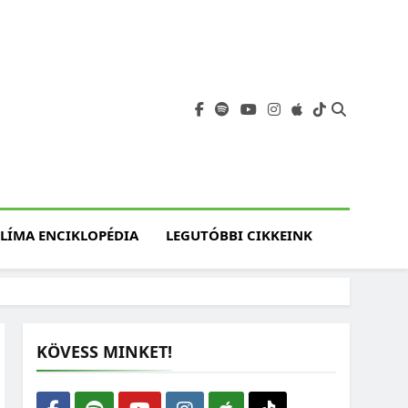
angja
szet, Klímaváltozás,
atóság, Jövő
LÍMA ENCIKLOPÉDIA
LEGUTÓBBI CIKKEINK
KÖVESS MINKET!