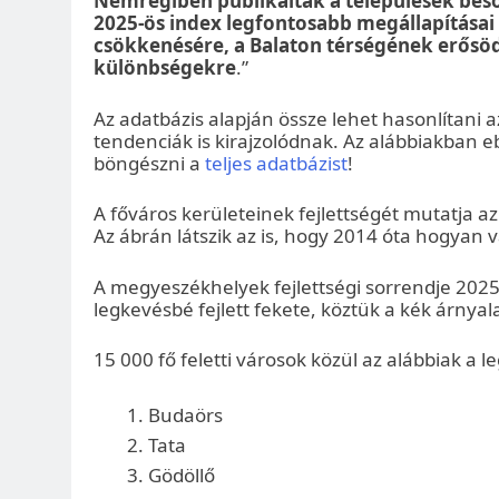
Nemrégiben publikálták a települések beso
2025-ös index legfontosabb megállapításai 
csökkenésére, a Balaton térségének erősödé
különbségekre
.”
Az adatbázis alapján össze lehet hasonlítani a
tendenciák is kirajzolódnak. Az alábbiakban 
böngészni a
teljes adatbázist
!
A főváros kerületeinek fejlettségét mutatja az e
Az ábrán látszik az is, hogy 2014 óta hogyan v
A megyeszékhelyek fejlettségi sorrendje 2025-b
legkevésbé fejlett fekete, köztük a kék árnyala
15 000 fő feletti városok közül az alábbiak a l
Budaörs
Tata
Gödöllő