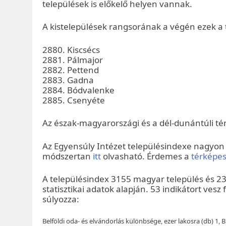
települések is előkelő helyen vannak.
A kistelepülések rangsorának a végén ezek a 
2880. Kiscsécs
2881. Pálmajor
2882. Pettend
2883. Gadna
2884. Bódvalenke
2885. Csenyéte
Az észak-magyarországi és a dél-dunántúli té
Az Egyensúly Intézet településindexe nagyon
módszertan
itt
olvasható. Érdemes a
térképe
A településindex 3155 magyar település és 23 
statisztikai adatok alapján. 53 indikátort ves
súlyozza:
Belföldi oda- és elvándorlás különbsége, ezer lakosra (db) 1