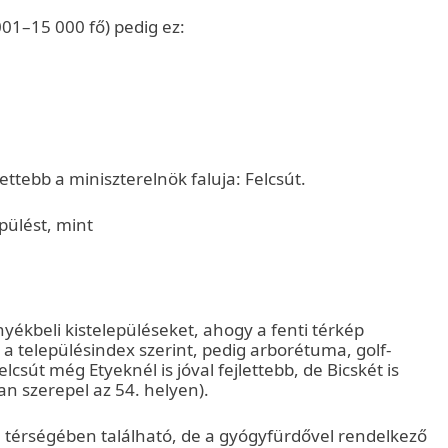
01–15 000 fő) pedig ez:
lettebb a miniszterelnök faluja: Felcsút.
pülést, mint
yékbeli kistelepüléseket, ahogy a fenti térkép
a településindex szerint, pedig arborétuma, golf-
csút még Etyeknél is jóval fejlettebb, de Bicskét is
n szerepel az 54. helyen).
n térségében található, de a gyógyfürdővel rendelkező