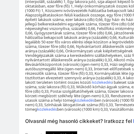
(interpolált, százalék) 1, Egy lakosra jutó, szja-alapot képez
oktatásban, ezer főre (fő) 1, Helyi önkormányzatok összes költ
(1000 Ft) 1, Közüzemi ivóvízvezeték-hálózatba bekapcsolt lak
Alapszolgáltatásokon felüli kiadások összege, egy főre (1000 F
épített lakások száma, ezer lakásra (db) 0,66, Egy házi- és ház
jellegű belkereskedelmi egységek száma, tízezer főre (db) 0,66,
népességhez viszonyítva, százalék) 0,66, Felsőfokú intézmények
0,66, Gyógyszertárak száma, tízezer főre (db) 0,66, Játszótere
hálózatba bekapcsolt lakások aránya (százalék) 0,66, Kulturál
legalább 50 ezer fős város elérési ideje közúton a legrövideb
száma, tízezer főre (db) 0,66, Nyilvántartott álláskeresők szá
aránya (százalék) 0,66, Önkormányzati utak kiépítettségének ar
Vendégéjszakák száma a kereskedelmi szálláshelyeken, száz főr
nyilvántartott álláskeresők aránya (százalék) 0,33, Alkotó műv
Bevásárlóközpontok (városok) (igen-nem) 0,33, Házi segítségn
autóbuszmegálló léte (igen-nem) 0,33, Internet-előfizetések s
részesülők száma, tízezer főre (fő) 0,33, Kormányablak léte 
tisztítottan elvezetett szennyvíz aránya (százalék) 0,33, A lako
lakott területen történt összes közúti
közlekedés
i baleset sz
száma, száz lakosra (fő) 0,33, Működő kórházi ágyak száma, ez
főre (db) 0,33, Postai szolgáltatóhelyek száma, tízezer lakosr
körzeti megbízott székhely léte (igen-nem) 0,33, Rendszeres m
utasok száma a helyi tömeg
közlekedés
ben (városok) (1000 fő
nem) 0,33, Színházak látogatóinak száma (fő) 0,33, Természete
tömeg
közlekedés
ben (városok) (1000 km) 0,33, Vasútállomás 
Olvasnál még hasonló cikkeket? Iratkozz fel