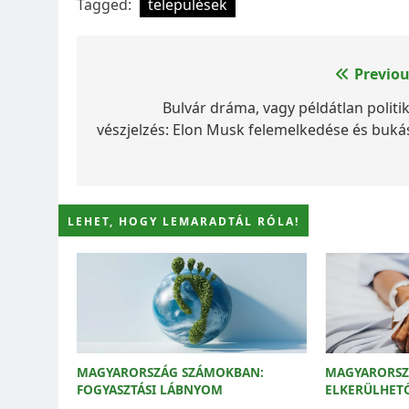
Tagged:
települések
Bejegyzés
Previou
navigáció
Bulvár dráma, vagy példátlan politik
vészjelzés: Elon Musk felemelkedése és buká
LEHET, HOGY LEMARADTÁL RÓLA!
MAGYARORSZÁG SZÁMOKBAN:
MAGYARORSZ
FOGYASZTÁSI LÁBNYOM
ELKERÜLHET