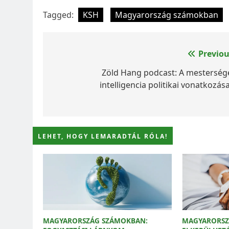
Tagged:
KSH
Magyarország számokban
Bejegyzés
Previou
navigáció
Zöld Hang podcast: A mesterség
intelligencia politikai vonatkozás
LEHET, HOGY LEMARADTÁL RÓLA!
MAGYARORSZÁG SZÁMOKBAN:
MAGYARORSZ