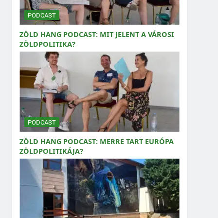
PODCAST
ZÖLD HANG PODCAST: MIT JELENT A VÁROSI
ZÖLDPOLITIKA?
PODCAST
ZÖLD HANG PODCAST: MERRE TART EURÓPA
ZÖLDPOLITIKÁJA?