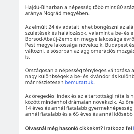
Hajdú-Biharban a népesség több mint 80 száz
aránya Nógrád megyében.
Az elmúlt 24 év adatait lehet böngészni az al
születések és halálozások, valamint a be- és 
Borsod-Abaúj-Zemplén megye lakossága évről 
Pest megye lakossága növekszik. Budapest és 
változni, elsősorban az agglomerációs mozgás
is.
Országosan a népesség tényleges változása a
nagy különbségek a be- és kivándorlás külö
már részletesen
bemutattuk
.
Az öregedési index és az eltartottsági ráta 
között mindenhol drámaian növekszik. Az öre
14 éves és annál fiatalabb gyermeknépesség s
annál fiatalabb és a 65 éves és annál időse
Olvasnál még hasonló cikkeket? Iratkozz fel