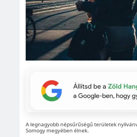
A legnagyobb népsűrűségű területek nyilvánv
Somogy megyében élnek.