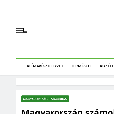
Skip
to
content
KLÍMAVÉSZHELYZET
TERMÉSZET
KÖZÉLE
MAGYARORSZÁG SZÁMOKBAN
Magyarország számo