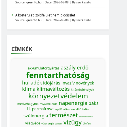
Source:
greenfo.hu
Date: 2026-08-08
By szerkeszto
A közterületi zöldfelület nem biodíszlet
Source:
greenfo.hu
Date: 2026-08-08
By szerkeszto
CÍMKÉK
aszály
erdő
akkumulátorgyártás
fenntarthatóság
hulladék
időjárás
invazív növények
klíma
klímaváltozás
kirándulóhelyek
környezetvédelem
napenergia
paks
medvehagyma
miyawaki erdő
II.
permafroszt
szendőfi balázs
repülő mókus
természet
szélenergia
technofasizmus
vízügy
világvége
vízenergia
ökofalu
vízőrzők