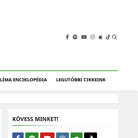
angja
szet, Klímaváltozás,
atóság, Jövő
LÍMA ENCIKLOPÉDIA
LEGUTÓBBI CIKKEINK
KÖVESS MINKET!