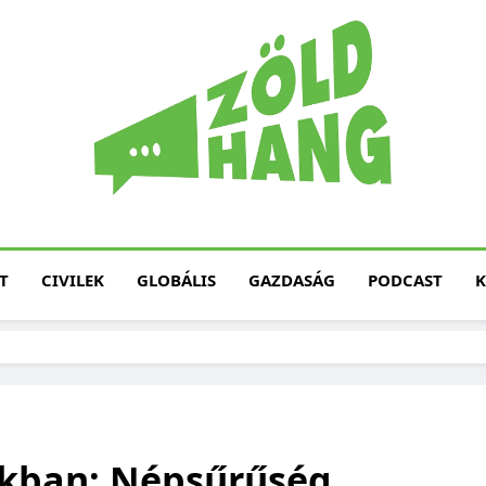
Magyarország Zöld H
Zöld Hang – Termé
Fenntarth
T
CIVILEK
GLOBÁLIS
GAZDASÁG
PODCAST
K
kban: Népsűrűség,