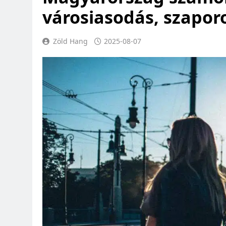
városiasodás, szapor
Zöld Hang
2025-08-07