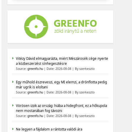
Vitézy Dávid elmagyarázta, miért Mészárosék cége nyerte
a közbeszerzést sínhegesztésre
Source:
greenfo.hu
Date: 2026-08-08
By szerkeszto
Egy műhold észreveszi, egy MI elemzi, a drónflotta pedig
már ugrik is eloltani
Source:
greenfo.hu
Date: 2026-08-08
By szerkeszto
Vörösen izzik az ország: hiába a hidegfront, ez a hőkupola
nem mostanában fog távozni
Source:
greenfo.hu
Date: 2026-08-08
By szerkeszto
Ne legyen a fájdalom a rántotta valódi ára