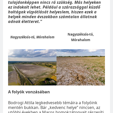
tulajdonképpen nincs rá szükség. Más helyeken
ez indokolt lehet. Például a szárazsággal küzdő
holtágak vízpótlását helyeslem, hiszen ezek a
helyek minden évszakban számtalan állatnak
adnak életteret.”
Nagyszéksós-tó,
Nagyszéksós-tó, Mórahalom
Mórahalom
A folyók vonzásában
Bodrogi Attila legkedvesebb témáira a folyóink
mentén bukkan. Bár „kedvenc helye” nincsen, az
utóbbi években a Maros homokzátonyait részesíti