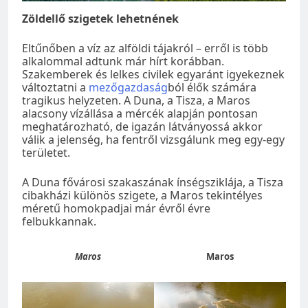
Zöldellő szigetek lehetnének
Eltűnőben a víz az alföldi tájakról – erről is több
alkalommal adtunk már hírt korábban.
Szakemberek és lelkes civilek egyaránt igyekeznek
változtatni a
mezőgazdaság
ból élők számára
tragikus helyzeten. A Duna, a Tisza, a Maros
alacsony vízállása a mércék alapján pontosan
meghatározható, de igazán látványossá akkor
válik a jelenség, ha fentről vizsgálunk meg egy-egy
területet.
A Duna fővárosi szakaszának ínségsziklája, a Tisza
cibakházi különös szigete, a Maros tekintélyes
méretű homokpadjai már évről évre
felbukkannak.
Maros
Maros