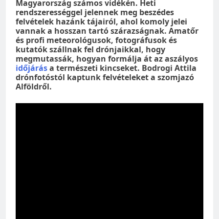
Magyarország számos vidékén. Heti
rendszerességgel jelennek meg beszédes
felvételek hazánk tájairól, ahol komoly jelei
vannak a hosszan tartó szárazságnak. Amatőr
és profi meteorológusok, fotográfusok és
kutatók szállnak fel drónjaikkal, hogy
megmutassák, hogyan formálja át az aszályos
időjárás
a természeti kincseket. Bodrogi Attila
drónfotóstól kaptunk felvételeket a szomjazó
Alföldről.