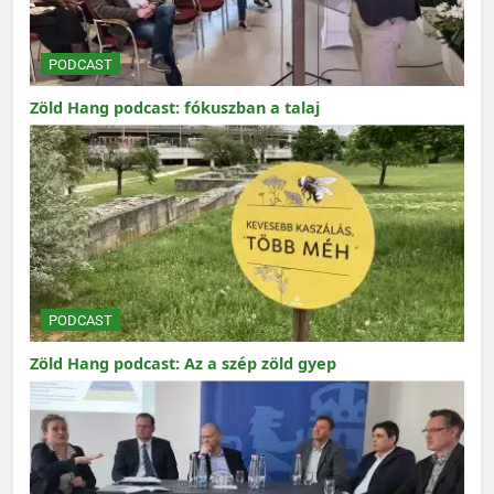
PODCAST
Zöld Hang podcast: fókuszban a talaj
PODCAST
Zöld Hang podcast: Az a szép zöld gyep