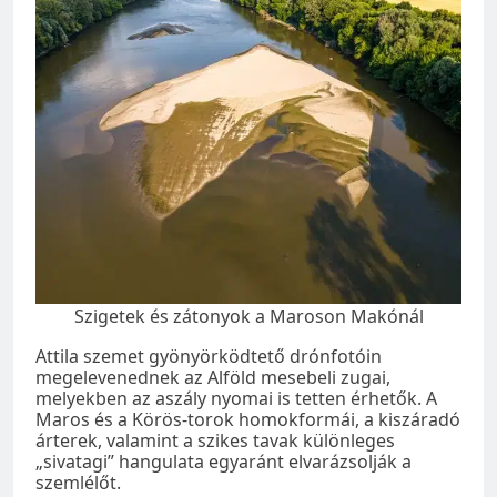
Szigetek és zátonyok a Maroson Makónál
Attila szemet gyönyörködtető drónfotóin
megelevenednek az Alföld mesebeli zugai,
melyekben az aszály nyomai is tetten érhetők. A
Maros és a Körös-torok homokformái, a kiszáradó
árterek, valamint a szikes tavak különleges
„sivatagi” hangulata egyaránt elvarázsolják a
szemlélőt.