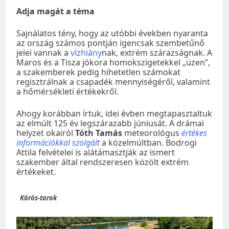
Adja magát a téma
Sajnálatos tény, hogy az utóbbi években nyaranta
az ország számos pontján igencsak szembetűnő
jelei vannak a
vízhiány
nak, extrém szárazságnak. A
Maros és a Tisza jókora homokszigetekkel „üzen”,
a szakemberek pedig hihetetlen számokat
regisztrálnak a csapadék mennyiségéről, valamint
a hőmérsékleti értékekről.
Ahogy korábban írtuk, idei évben megtapasztaltuk
az elmúlt 125 év legszárazabb júniusát. A drámai
helyzet okairól
Tóth Tamás
meteorológus
értékes
információkkal szolgált
a közelmúltban. Bodrogi
Attila felvételei is alátámasztják az ismert
szakember által rendszeresen közölt extrém
értékeket.
Körös-torok