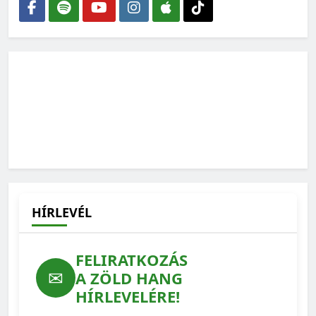
megmenteni a kiszáradástól
2026-07-30
Kevesebb antibiotikum és környezetterhelés, kisebb
járványkockázat: ezért számít az állatjólét
2026-07-22
HÍRLEVÉL
FELIRATKOZÁS
✉
A ZÖLD HANG
HÍRLEVELÉRE!