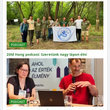
PODCAST
Zöld Hang podcast: Szeretünk nagy lápon élni
PODCAST