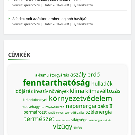
Source:
greenfo.hu
Date: 2026-08-08
By szerkeszto
A farkas volt az őskori ember legjobb barátja?
Source:
greenfo.hu
Date: 2026-08-08
By szerkeszto
CÍMKÉK
aszály
erdő
akkumulátorgyártás
fenntarthatóság
hulladék
klíma
klímaváltozás
időjárás
invazív növények
környezetvédelem
kirándulóhelyek
napenergia
paks II.
medvehagyma
miyawaki erdő
szélenergia
permafroszt
szendőfi balázs
repülő mókus
természet
világvége
vízenergia
technofasizmus
vízőrzők
vízügy
ökofalu