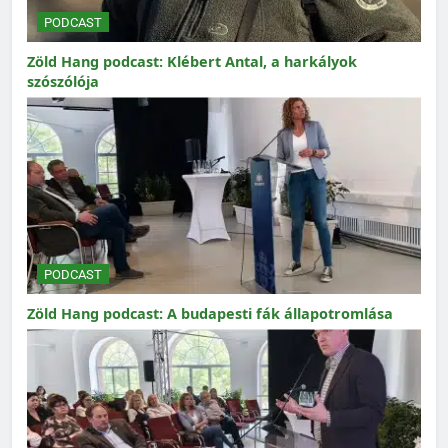
PODCAST
Zöld Hang podcast: Klébert Antal, a harkályok
szószólója
PODCAST
Zöld Hang podcast: A budapesti fák állapotromlása