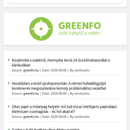
Kiszámolta a szakértő, mennyibe kerül 24 óra klímahasználat a
kánikulában
Source:
greenfo.hu
Date: 2026-08-08
By szerkeszto
Veszélyben a textil-újrahasznosítás: A német hulladékgyűjtő
konténerek megszüntetése komoly problémákhoz vezethet
Source:
greenfo.hu
Date: 2026-08-08
By szerkeszto
Okos papír a műanyag helyett: mit tud ma az intelligens papíralapú
élelmiszer-csomagolás – és hol akad el?
Source:
greenfo.hu
Date: 2026-08-08
By szerkeszto
Gajdos László Hadházy Ákos Mohu csörtéje