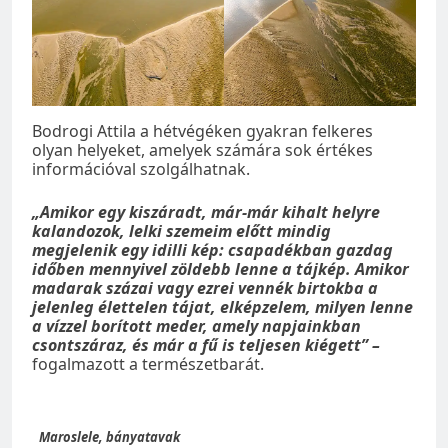
Bodrogi Attila a hétvégéken gyakran felkeres
olyan helyeket, amelyek számára sok értékes
információval szolgálhatnak.
„Amikor egy kiszáradt, már-már kihalt helyre
kalandozok, lelki szemeim előtt mindig
megjelenik egy idilli kép: csapadékban gazdag
időben mennyivel zöldebb lenne a tájkép. Amikor
madarak százai vagy ezrei vennék birtokba a
jelenleg élettelen tájat, elképzelem, milyen lenne
a vízzel borított meder, amely napjainkban
csontszáraz, és már a fű is teljesen kiégett” –
fogalmazott a természetbarát.
Maroslele, bányatavak