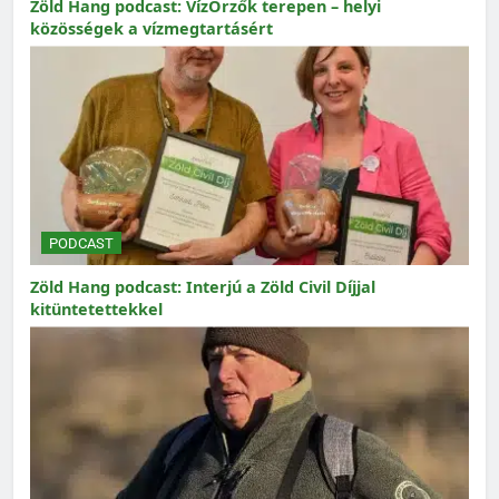
Zöld Hang podcast: VízŐrzők terepen – helyi
közösségek a vízmegtartásért
PODCAST
Zöld Hang podcast: Interjú a Zöld Civil Díjjal
kitüntetettekkel