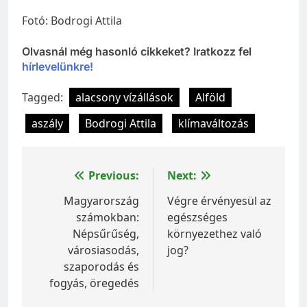
Fotó: Bodrogi Attila
Olvasnál még hasonló cikkeket? Iratkozz fel
hírlevelünkre!
Tagged:
alacsony vízállások
Alföld
aszály
Bodrogi Attila
klímaváltozás
Bejegyzés
Previous:
Next:
navigáció
Magyarország
Végre érvényesül az
számokban:
egészséges
Népsűrűség,
környezethez való
városiasodás,
jog?
szaporodás és
fogyás, öregedés