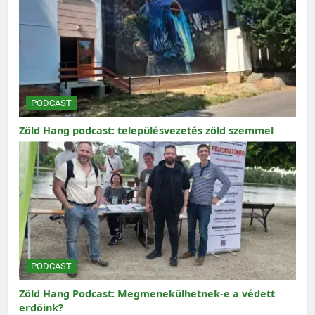
PODCAST
Zöld Hang podcast: településvezetés zöld szemmel
PODCAST
Zöld Hang Podcast: Megmenekülhetnek-e a védett
erdőink?