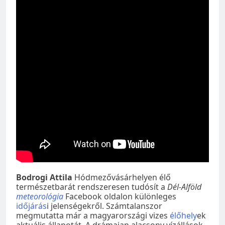
Bodrogi Attila
Hódmezővásárhelyen élő
természetbarát rendszeresen tudósít a
Dél-Alföld
meteorológia
Facebook oldalon különleges
időjárás
i jelenségekről. Számtalanszor
megmutatta már a magyarországi vizes
élőhely
ek
aktuális állapotát. A drámaian alacsony vízállások