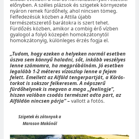
előnyben. A széles plázsok és szigetek környezete
nyáron remek fürdőhely, ahol nincsen tömeg.
Felfedezésük közben a Attila újabb
természetszerető barátokra is szert tehet.
Fürdőzés közben, amikor a combig érő vízben
gyalogol a folyó közepén homokzátonytól
homokzátonyig, különleges érzés fogja el.
„Tudom, hogy ezeken a helyeken normál esetben
úszva sem könnyű haladni, sőt, inkább veszélyes
lenne számomra, ha megpróbálnám. Jó esetben
legalább 1-2 méteres vízoszlop lenne a fejem
felett. Emellett az Alföld tengerpartját, a Körös-
torkot is sokszor felkeresem. A népszerű
fürdőhelynek is megvan a maga „feelingje”,
hiszen valóban csodás természet adta part, az
Alföldön nincsen párja” –
vallott a fotós.
Szigetek és zátonyok a
Maroson Makónál