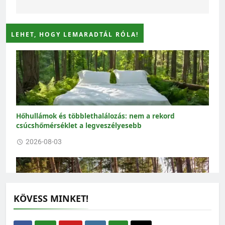
LEHET, HOGY LEMARADTÁL RÓLA!
Hőhullámok és többlethalálozás: nem a rekord
csúcshőmérséklet a legveszélyesebb
2026-08-03
KÖVESS MINKET!
Nem elég több fát ültetni: a meglévő erdőket kell