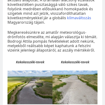
következtében pusztasággá váló szikes tavak,
folyóink medrében előbukkanó homokpadok és
szigetek mind azt jelzik, visszafordíthatatlan
következményekkel jár a globális
klímaváltozás
Magyarország tájain.
Megkeresésünkre az amatőr meteorológus-
drónfotós elmesélte, mi alapján választja ki témáit.
Bodrogi Attila pompás felvételeket adott nekünk,
melyekből reálisabb képet kaphatunk a felszíni
vizeink jelenlegi állapotáról, az aszály mértékéről.
Kakakasszéki-tavak
Kakakasszéki-tavak