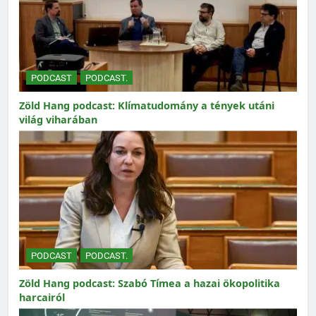
PODCAST
PODCAST.
Zöld Hang podcast: Klímatudomány a tények utáni
világ viharában
PODCAST
PODCAST.
Zöld Hang podcast: Szabó Tímea a hazai ökopolitika
harcairól