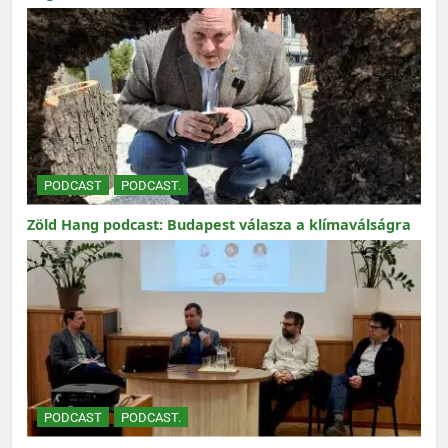
PODCAST
PODCAST.
Zöld Hang podcast: Budapest válasza a klímaválságra
PODCAST
PODCAST.