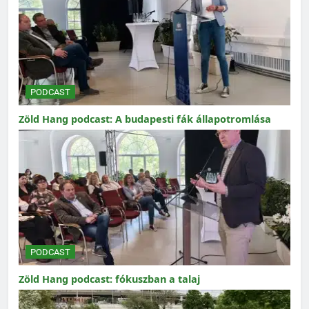
PODCAST
Zöld Hang podcast: A budapesti fák állapotromlása
PODCAST
Zöld Hang podcast: fókuszban a talaj