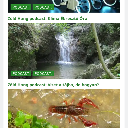
PODCAST
PODCAST.
Zöld Hang podcast: Klíma Ébresztő Óra
PODCAST
PODCAST.
Zöld Hang podcast: Vizet a tájba, de hogyan?