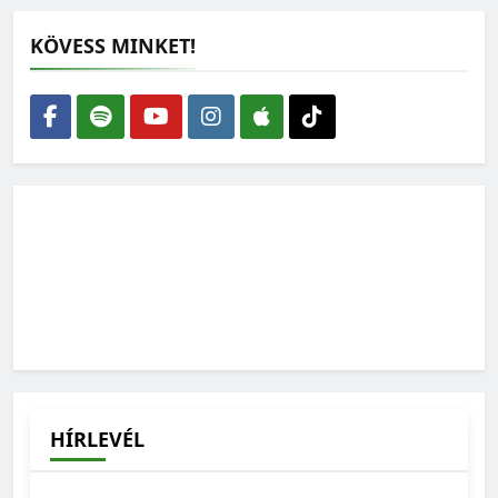
KÖVESS MINKET!
Zöld Hang podcast: A zöldek és a politika
Magyarországon
2026-07-24
Zöld Hang podcast: Mit jelent a városi zöldpolitika?
2026-07-17
HÍRLEVÉL