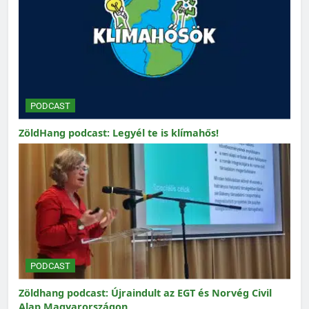
PODCAST
ZöldHang podcast: Legyél te is klímahős!
PODCAST
Zöldhang podcast: Újraindult az EGT és Norvég Civil
Alap Magyarországon