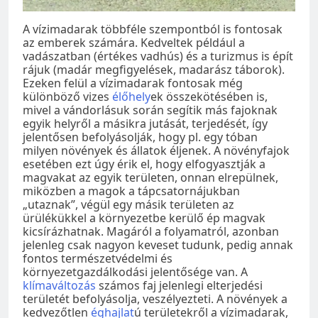
A vízimadarak többféle szempontból is fontosak
az emberek számára. Kedveltek például a
vadászatban (értékes vadhús) és a turizmus is épít
rájuk (madár megfigyelések, madarász táborok).
Ezeken felül a vízimadarak fontosak még
különböző vizes
élőhely
ek összekötésében is,
mivel a vándorlásuk során segítik más fajoknak
egyik helyről a másikra jutását, terjedését, így
jelentősen befolyásolják, hogy pl. egy tóban
milyen növények és állatok éljenek. A növényfajok
esetében ezt úgy érik el, hogy elfogyasztják a
magvakat az egyik területen, onnan elrepülnek,
miközben a magok a tápcsatornájukban
„utaznak”, végül egy másik területen az
ürülékükkel a környezetbe kerülő ép magvak
kicsírázhatnak. Magáról a folyamatról, azonban
jelenleg csak nagyon keveset tudunk, pedig annak
fontos természetvédelmi és
környezetgazdálkodási jelentősége van. A
klímaváltozás
számos faj jelenlegi elterjedési
területét befolyásolja, veszélyezteti. A növények a
kedvezőtlen
éghajlat
ú területekről a vízimadarak,