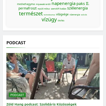
napenergia
paks II.
medvehagyma
miyawaki erdő
szélenergia
permafroszt
szendőfi balázs
repülő mókus
természet
világvége
vízenergia
technofasizmus
vízőrzők
vízügy
ökofalu
PODCAST
PODCAST
Zöld Hang podcast: Szolidáris Közösségek