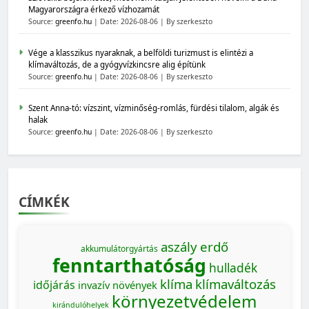
Magyarországra érkező vízhozamát
Source:
greenfo.hu
Date: 2026-08-06
By szerkeszto
Vége a klasszikus nyaraknak, a belföldi turizmust is elintézi a
klímaváltozás, de a gyógyvízkincsre alig építünk
Source:
greenfo.hu
Date: 2026-08-06
By szerkeszto
Szent Anna-tó: vízszint, vízminőség-romlás, fürdési tilalom, algák és
halak
Source:
greenfo.hu
Date: 2026-08-06
By szerkeszto
CÍMKÉK
aszály
erdő
akkumulátorgyártás
fenntarthatóság
hulladék
klíma
klímaváltozás
időjárás
invazív növények
környezetvédelem
kirándulóhelyek