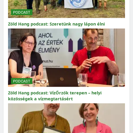
PODCAST
Zöld Hang podcast: Szeretünk nagy lápon élni
PODCAST
Zöld Hang podcast: VízŐrzők terepen – helyi
közösségek a vízmegtartásért