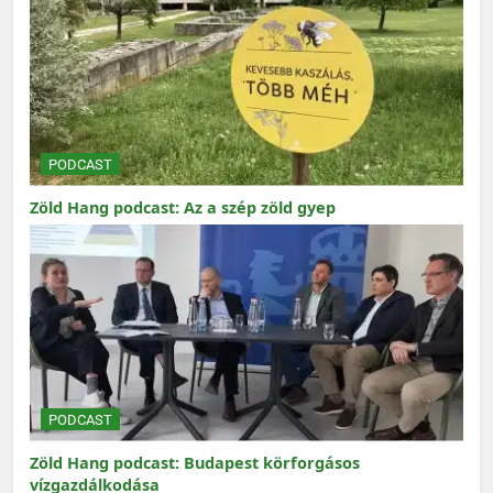
PODCAST
Zöld Hang podcast: Az a szép zöld gyep
PODCAST
Zöld Hang podcast: Budapest körforgásos
vízgazdálkodása