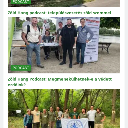
PODCAST
Zöld Hang podcast: településvezetés zöld szemmel
PODCAST
Zöld Hang Podcast: Megmenekülhetnek-e a védett
erdőink?