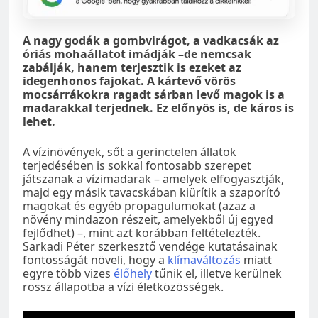
A nagy godák a gombvirágot, a vadkacsák az
óriás mohaállatot imádják –de nemcsak
zabálják, hanem terjesztik is ezeket az
idegenhonos fajokat. A kártevő vörös
mocsárrákokra ragadt sárban levő magok is a
madarakkal terjednek. Ez előnyös is, de káros is
lehet.
A vízinövények, sőt a gerinctelen állatok
terjedésében is sokkal fontosabb szerepet
játszanak a vízimadarak – amelyek elfogyasztják,
majd egy másik tavacskában kiürítik a szaporító
magokat és egyéb propagulumokat (azaz a
növény mindazon részeit, amelyekből új egyed
fejlődhet) –, mint azt korábban feltételezték.
Sarkadi Péter szerkesztő vendége kutatásainak
fontosságát növeli, hogy a
klímaváltozás
miatt
egyre több vizes
élőhely
tűnik el, illetve kerülnek
rossz állapotba a vízi életközösségek.