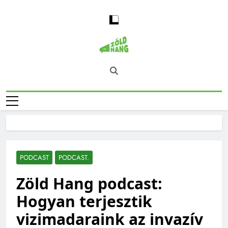
Skip
to
content
Magyarország
Zöld Hang – Természet, Klímaváltozás,
Zöld Hangja
Fenntarthatóság, Jövő
PODCAST
PODCAST.
Zöld Hang podcast:
Hogyan terjesztik
vizimadaraink az invazív