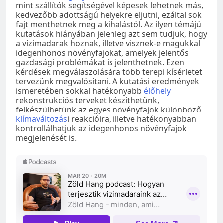
mint szállítók segítségével képesek lehetnek más,
kedvezőbb adottságú helyekre eljutni, ezáltal sok
fajt menthetnek meg a kihalástól. Az ilyen témájú
kutatások hiányában jelenleg azt sem tudjuk, hogy
a vízimadarak hoznak, illetve visznek-e magukkal
idegenhonos növényfajokat, amelyek jelentős
gazdasági problémákat is jelenthetnek. Ezen
kérdések megválaszolására több terepi kísérletet
tervezünk megvalósítani. A kutatási eredmények
ismeretében sokkal hatékonyabb
élőhely
rekonstrukciós terveket készíthetünk,
felkészülhetünk az egyes növényfajok különböző
klímaváltozás
i reakcióira, illetve hatékonyabban
kontrollálhatjuk az idegenhonos növényfajok
megjelenését is.