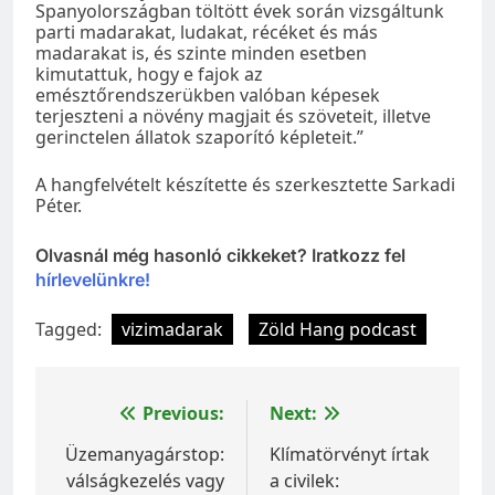
Spanyolországban töltött évek során vizsgáltunk
parti madarakat, ludakat, récéket és más
madarakat is, és szinte minden esetben
kimutattuk, hogy e fajok az
emésztőrendszerükben valóban képesek
terjeszteni a növény magjait és szöveteit, illetve
gerinctelen állatok szaporító képleteit.”
A hangfelvételt készítette és szerkesztette Sarkadi
Péter.
Olvasnál még hasonló cikkeket? Iratkozz fel
hírlevelünkre!
Tagged:
vizimadarak
Zöld Hang podcast
Bejegyzés
Previous:
Next:
navigáció
Üzemanyagárstop:
Klímatörvényt írtak
válságkezelés vagy
a civilek: