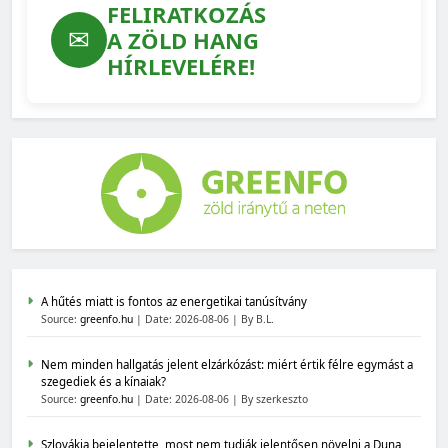
FELIRATKOZÁS
✉
A ZÖLD HANG
HÍRLEVELÉRE!
A hűtés miatt is fontos az energetikai tanúsítvány
Source:
greenfo.hu
Date: 2026-08-06
By B.L.
Nem minden hallgatás jelent elzárkózást: miért értik félre egymást a
szegediek és a kínaiak?
Source:
greenfo.hu
Date: 2026-08-06
By szerkeszto
Szlovákia bejelentette, most nem tudják jelentősen növelni a Duna