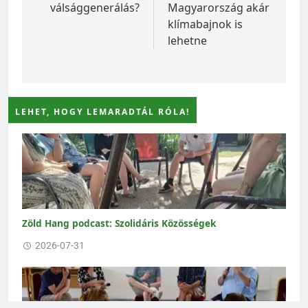
válsággenerálás?
Magyarország akár
klímabajnok is
lehetne
LEHET, HOGY LEMARADTÁL RÓLA!
Zöld Hang podcast: Szolidáris Közösségek
2026-07-31