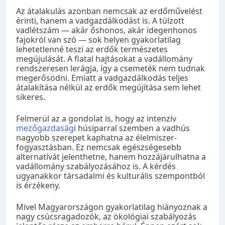
Az átalakulás azonban nemcsak az erdőművelést
érinti, hanem a vadgazdálkodást is. A túlzott
vadlétszám — akár őshonos, akár idegenhonos
fajokról van szó — sok helyen gyakorlatilag
lehetetlenné teszi az erdők természetes
megújulását. A fiatal hajtásokat a vadállomány
rendszeresen lerágja, így a csemeték nem tudnak
megerősödni. Emiatt a vadgazdálkodás teljes
átalakítása nélkül az erdők megújítása sem lehet
sikeres.
Felmerül az a gondolat is, hogy az intenzív
mezőgazdaság
i húsiparral szemben a vadhús
nagyobb szerepet kaphatna az élelmiszer-
fogyasztásban. Ez nemcsak egészségesebb
alternatívát jelenthetne, hanem hozzájárulhatna a
vadállomány szabályozásához is. A kérdés
ugyanakkor társadalmi és kulturális szempontból
is érzékeny.
Mivel Magyarországon gyakorlatilag hiányoznak a
nagy csúcsragadozók, az ökológiai szabályozás