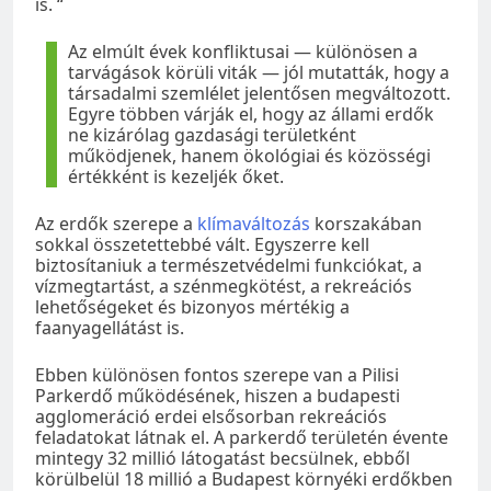
is. “
Az elmúlt évek konfliktusai — különösen a
tarvágások körüli viták — jól mutatták, hogy a
társadalmi szemlélet jelentősen megváltozott.
Egyre többen várják el, hogy az állami erdők
ne kizárólag gazdasági területként
működjenek, hanem ökológiai és közösségi
értékként is kezeljék őket.
Az erdők szerepe a
klímaváltozás
korszakában
sokkal összetettebbé vált. Egyszerre kell
biztosítaniuk a természetvédelmi funkciókat, a
vízmegtartást, a szénmegkötést, a rekreációs
lehetőségeket és bizonyos mértékig a
faanyagellátást is.
Ebben különösen fontos szerepe van a Pilisi
Parkerdő működésének, hiszen a budapesti
agglomeráció erdei elsősorban rekreációs
feladatokat látnak el. A parkerdő területén évente
mintegy 32 millió látogatást becsülnek, ebből
körülbelül 18 millió a Budapest környéki erdőkben