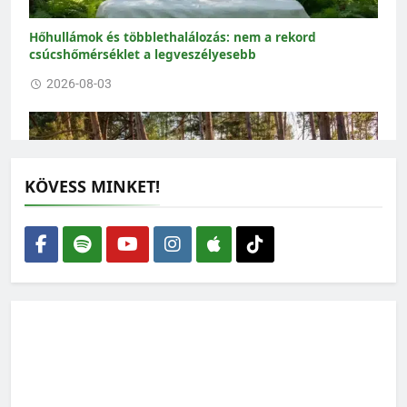
Hőhullámok és többlethalálozás: nem a rekord
csúcshőmérséklet a legveszélyesebb
2026-08-03
KÖVESS MINKET!
Nem elég több fát ültetni: a meglévő erdőket kell
megmenteni a kiszáradástól
2026-07-30