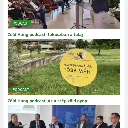
PODCAST
Zöld Hang podcast: fókuszban a talaj
PODCAST
Zöld Hang podcast: Az a szép zöld gyep