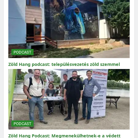
PODCAST
Zöld Hang podcast: településvezetés zöld szemmel
PODCAST
Zöld Hang Podcast: Megmenekülhetnek-e a védett