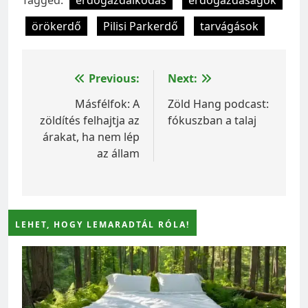
örökerdő
Pilisi Parkerdő
tarvágások
Bejegyzés
Previous:
Next:
navigáció
Másfélfok: A
Zöld Hang podcast:
zöldítés felhajtja az
fókuszban a talaj
árakat, ha nem lép
az állam
LEHET, HOGY LEMARADTÁL RÓLA!