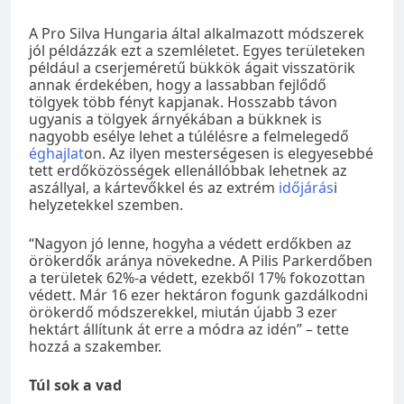
A Pro Silva Hungaria által alkalmazott módszerek
jól példázzák ezt a szemléletet. Egyes területeken
például a cserjeméretű bükkök ágait visszatörik
annak érdekében, hogy a lassabban fejlődő
tölgyek több fényt kapjanak. Hosszabb távon
ugyanis a tölgyek árnyékában a bükknek is
nagyobb esélye lehet a túlélésre a felmelegedő
éghajlat
on. Az ilyen mesterségesen is elegyesebbé
tett erdőközösségek ellenállóbbak lehetnek az
aszállyal, a kártevőkkel és az extrém
időjárás
i
helyzetekkel szemben.
“Nagyon jó lenne, hogyha a védett erdőkben az
örökerdők aránya növekedne. A Pilis Parkerdőben
a területek 62%-a védett, ezekből 17% fokozottan
védett. Már 16 ezer hektáron fogunk gazdálkodni
örökerdő módszerekkel, miután újabb 3 ezer
hektárt állítunk át erre a módra az idén” – tette
hozzá a szakember.
Túl sok a vad