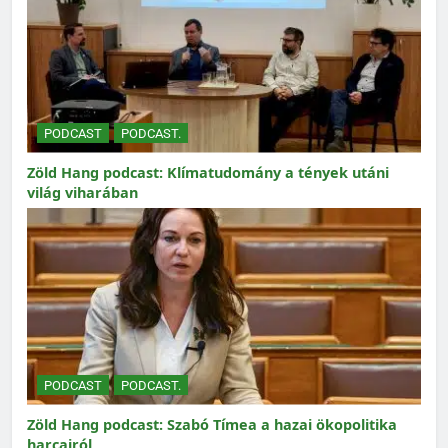
PODCAST
PODCAST.
Zöld Hang podcast: Klímatudomány a tények utáni
világ viharában
PODCAST
PODCAST.
Zöld Hang podcast: Szabó Tímea a hazai ökopolitika
harcairól