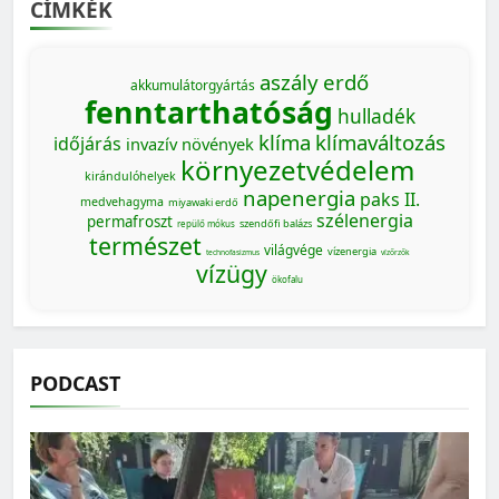
CÍMKÉK
aszály
erdő
akkumulátorgyártás
fenntarthatóság
hulladék
klíma
klímaváltozás
időjárás
invazív növények
környezetvédelem
kirándulóhelyek
napenergia
paks II.
medvehagyma
miyawaki erdő
szélenergia
permafroszt
szendőfi balázs
repülő mókus
természet
világvége
vízenergia
technofasizmus
vízőrzők
vízügy
ökofalu
PODCAST