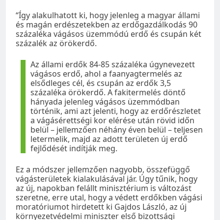
“Így alakulhatott ki, hogy jelenleg a magyar állami
és magán erdészetekben az erdőgazdálkodás 90
százaléka vágásos üzemmódú erdő és csupán két
százalék az örökerdő.
Az állami erdők 84-85 százaléka úgynevezett
vágásos erdő, ahol a faanyagtermelés az
elsődleges cél, és csupán az erdők 3,5
százaléka örökerdő. A fakitermelés döntő
hányada jelenleg vágásos üzemmódban
történik, ami azt jelenti, hogy az erdőrészletet
a vágásérettségi kor elérése után rövid időn
belül – jellemzően néhány éven belül – teljesen
letermelik, majd az adott területen új erdő
fejlődését indítják meg.
Ez a módszer jellemzően nagyobb, összefüggő
vágásterületek kialakulásával jár. Úgy tűnik, hogy
az új, napokban felállt minisztérium is változást
szeretne, erre utal, hogy a védett erdőkben vágási
moratóriumot hirdetett ki Gajdos László, az új
környezetvédelmi miniszter első bizottsági