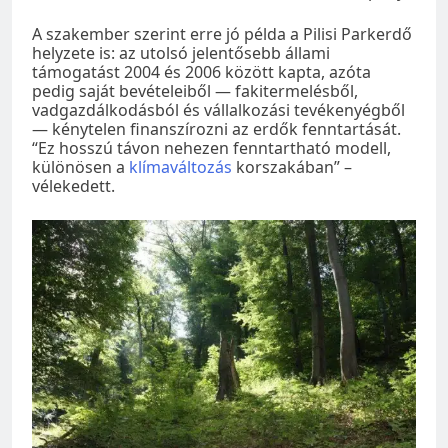
A szakember szerint erre jó példa a Pilisi Parkerdő
helyzete is: az utolsó jelentősebb állami
támogatást 2004 és 2006 között kapta, azóta
pedig saját bevételeiből — fakitermelésből,
vadgazdálkodásból és vállalkozási tevékenyégből
— kénytelen finanszírozni az erdők fenntartását.
“Ez hosszú távon nehezen fenntartható modell,
különösen a
klímaváltozás
korszakában” –
vélekedett.