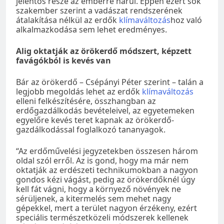
jelentős része az emberre hárul. Éppen ezért sok
szakember szerint a vadászat rendszerének
átalakítása nélkül az erdők
klímaváltozás
hoz való
alkalmazkodása sem lehet eredményes.
Alig oktatják az örökerdő módszert, képzett
favágókból is kevés van
Bár az örökerdő – Csépányi Péter szerint – talán a
legjobb megoldás lehet az erdők
klímaváltozás
elleni felkészítésére, összhangban az
erdőgazdálkodás bevételeivel, az egyetemeken
egyelőre kevés teret kapnak az örökerdő-
gazdálkodással foglalkozó tananyagok.
“Az erdőművelési jegyzetekben összesen három
oldal szól erről. Az is gond, hogy ma már nem
oktatják az erdészeti technikumokban a nagyon
gondos kézi vágást, pedig az örökerdőknél úgy
kell fát vágni, hogy a környező növények ne
sérüljenek, a kitermelés sem mehet nagy
gépekkel, mert a terület nagyon érzékeny, ezért
speciális természetközeli módszerek kellenek