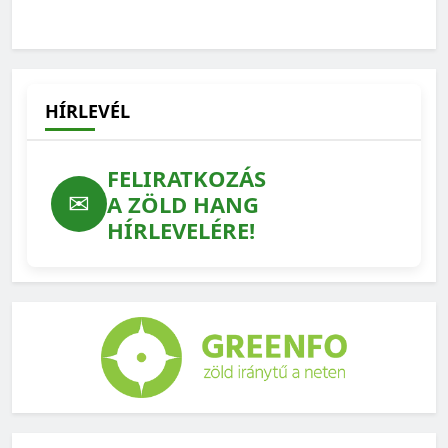
Kevesebb antibiotikum és környezetterhelés, kisebb
járványkockázat: ezért számít az állatjólét
2026-07-22
HÍRLEVÉL
FELIRATKOZÁS
✉
A ZÖLD HANG
HÍRLEVELÉRE!