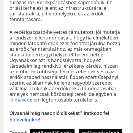
túrázáshoz, kerékpározáshoz kapcsolódik. Ez
óriási terhelést jelent az infrastruktúrára, a
turistautakra, pihenőhelyekre és az erdők
fenntartására.
A vezérigazgató-helyettes rámutatott: jól mutatja
a rendszer ellentmondásait, hogy ha elméletben
minden látogató csak ezer forinttal járulna hozzá
az erdők fenntartásához, az már önmagában
stabilabb pénzügyi helyzetet teremthetne.
Ugyanakkor azt is hangsúlyozta, hogy ez
társadalmilag rendkívül érzékeny kérdés, hiszen
az emberek többsége természetesnek veszi az
erdők szabad használatát. Éppen ezért Csépányi
szerint az államnak kellene nagyobb szerepet
vállalnia azoknak az erdőknek a támogatásában,
amelyek nemcsak közösségi terek, de egyben a
klímavédelem
legfontosabb területei is.
Olvasnál még hasonló cikkeket? Iratkozz fel
hírlevelünkre!
Tagged:
erdőgazdálkodás
erdőgazdaságok