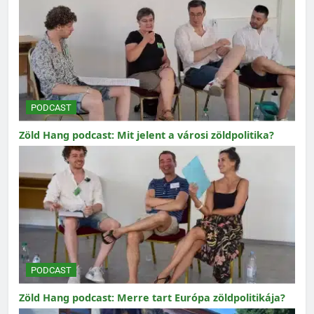
PODCAST
Zöld Hang podcast: Mit jelent a városi zöldpolitika?
PODCAST
Zöld Hang podcast: Merre tart Európa zöldpolitikája?