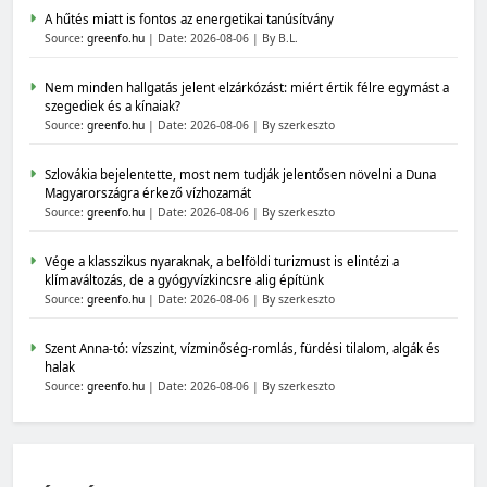
A hűtés miatt is fontos az energetikai tanúsítvány
Source:
greenfo.hu
Date: 2026-08-06
By B.L.
Nem minden hallgatás jelent elzárkózást: miért értik félre egymást a
szegediek és a kínaiak?
Source:
greenfo.hu
Date: 2026-08-06
By szerkeszto
Szlovákia bejelentette, most nem tudják jelentősen növelni a Duna
Magyarországra érkező vízhozamát
Source:
greenfo.hu
Date: 2026-08-06
By szerkeszto
Vége a klasszikus nyaraknak, a belföldi turizmust is elintézi a
klímaváltozás, de a gyógyvízkincsre alig építünk
Source:
greenfo.hu
Date: 2026-08-06
By szerkeszto
Szent Anna-tó: vízszint, vízminőség-romlás, fürdési tilalom, algák és
halak
Source:
greenfo.hu
Date: 2026-08-06
By szerkeszto