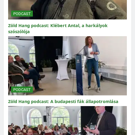
PODCAST
Zöld Hang podcast: Klébert Antal, a harkályok
szószólója
PODCAST
Zöld Hang podcast: A budapesti fák állapotromlása