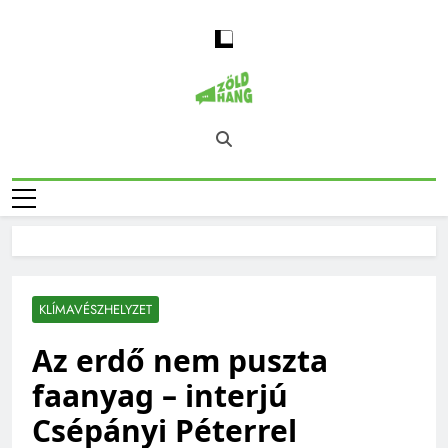
Skip
to
content
Magyarország
Zöld Hang – Természet, Klímaváltozás,
Zöld Hangja
Fenntarthatóság, Jövő
KLÍMAVÉSZHELYZET
Az erdő nem puszta
faanyag – interjú
Csépányi Péterrel