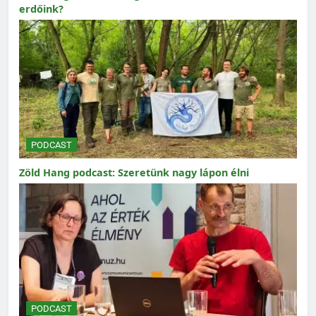
erdőink?
PODCAST
Zöld Hang podcast: Szeretünk nagy lápon élni
PODCAST