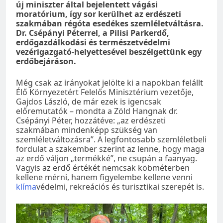
új miniszter által bejelentett vágási
moratórium, így sor kerülhet az erdészeti
szakmában régóta esedékes szemléletváltásra.
Dr. Csépányi Péterrel, a Pilisi Parkerdő,
erdőgazdálkodási és természetvédelmi
vezérigazgató-helyettesével beszélgettünk egy
erdőbejáráson.
Még csak az irányokat jelölte ki a napokban felállt
Élő Környezetért Felelős Minisztérium vezetője,
Gajdos László, de már ezek is igencsak
előremutatók – mondta a Zöld Hangnak dr.
Csépányi Péter, hozzátéve: „az erdészeti
szakmában mindenképp szükség van
szemléletváltozásra”. A legfontosabb szemléletbeli
fordulat a szakember szerint az lenne, hogy maga
az erdő váljon „termékké”, ne csupán a faanyag.
Vagyis az erdő értékét nemcsak köbméterben
kellene mérni, hanem figyelembe kellene venni
klíma
védelmi, rekreációs és turisztikai szerepét is.