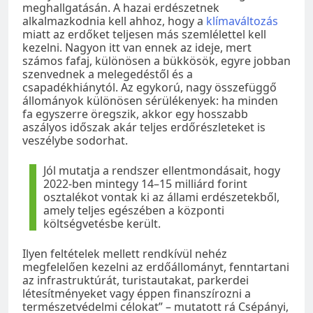
meghallgatásán. A hazai erdészetnek
alkalmazkodnia kell ahhoz, hogy a
klímaváltozás
miatt az erdőket teljesen más szemlélettel kell
kezelni. Nagyon itt van ennek az ideje, mert
számos fafaj, különösen a bükkösök, egyre jobban
szenvednek a melegedéstől és a
csapadékhiánytól. Az egykorú, nagy összefüggő
állományok különösen sérülékenyek: ha minden
fa egyszerre öregszik, akkor egy hosszabb
aszályos időszak akár teljes erdőrészleteket is
veszélybe sodorhat.
Jól mutatja a rendszer ellentmondásait, hogy
2022-ben mintegy 14–15 milliárd forint
osztalékot vontak ki az állami erdészetekből,
amely teljes egészében a központi
költségvetésbe került.
Ilyen feltételek mellett rendkívül nehéz
megfelelően kezelni az erdőállományt, fenntartani
az infrastruktúrát, turistautakat, parkerdei
létesítményeket vagy éppen finanszírozni a
természetvédelmi célokat” – mutatott rá Csépányi,