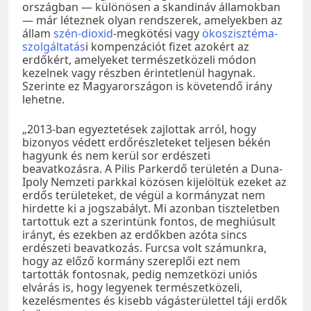
országban — különösen a skandináv államokban
— már léteznek olyan rendszerek, amelyekben az
állam
szén-dioxid
-megkötési vagy
ökoszisztéma-
szolgáltatás
i kompenzációt fizet azokért az
erdőkért, amelyeket természetközeli módon
kezelnek vagy részben érintetlenül hagynak.
Szerinte ez Magyarországon is követendő irány
lehetne.
„2013-ban egyeztetések zajlottak arról, hogy
bizonyos védett erdőrészleteket teljesen békén
hagyunk és nem kerül sor erdészeti
beavatkozásra. A Pilis Parkerdő területén a Duna-
Ipoly Nemzeti parkkal közösen kijelöltük ezeket az
erdős területeket, de végül a kormányzat nem
hirdette ki a jogszabályt. Mi azonban tiszteletben
tartottuk ezt a szerintünk fontos, de meghiúsult
irányt, és ezekben az erdőkben azóta sincs
erdészeti beavatkozás. Furcsa volt számunkra,
hogy az előző kormány szereplői ezt nem
tartották fontosnak, pedig nemzetközi uniós
elvárás is, hogy legyenek természetközeli,
kezelésmentes és kisebb vágásterülettel táji erdők