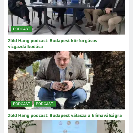
PODCAST
Zöld Hang podcast: Budapest körforgásos
vízgazdálkodása
PODCAST
PODCAST.
Zöld Hang podcast: Budapest válasza a klímaválságra