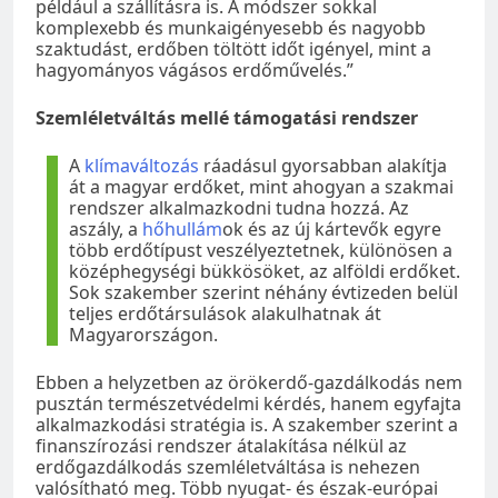
például a szállításra is. A módszer sokkal
komplexebb és munkaigényesebb és nagyobb
szaktudást, erdőben töltött időt igényel, mint a
hagyományos vágásos erdőművelés.”
Szemléletváltás mellé támogatási rendszer
A
klímaváltozás
ráadásul gyorsabban alakítja
át a magyar erdőket, mint ahogyan a szakmai
rendszer alkalmazkodni tudna hozzá. Az
aszály, a
hőhullám
ok és az új kártevők egyre
több erdőtípust veszélyeztetnek, különösen a
középhegységi bükkösöket, az alföldi erdőket.
Sok szakember szerint néhány évtizeden belül
teljes erdőtársulások alakulhatnak át
Magyarországon.
Ebben a helyzetben az örökerdő-gazdálkodás nem
pusztán természetvédelmi kérdés, hanem egyfajta
alkalmazkodási stratégia is. A szakember szerint a
finanszírozási rendszer átalakítása nélkül az
erdőgazdálkodás szemléletváltása is nehezen
valósítható meg. Több nyugat- és észak-európai