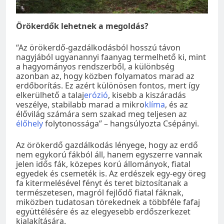
Örökerdők lehetnek a megoldás?
“Az örökerdő-gazdálkodásból hosszú távon
nagyjából ugyanannyi faanyag termelhető ki, mint
a hagyományos rendszerből, a különbség
azonban az, hogy közben folyamatos marad az
erdőborítás. Ez azért különösen fontos, mert így
elkerülhető a talaj
erózió
, kisebb a kiszáradás
veszélye, stabilabb marad a mikro
klíma
, és az
élővilág számára sem szakad meg teljesen az
élőhely
folytonossága” – hangsúlyozta Csépányi.
Az örökerdő gazdálkodás lényege, hogy az erdő
nem egykorú fákból áll, hanem egyszerre vannak
jelen idős fák, közepes korú állományok, fiatal
egyedek és csemeték is. Az erdészek egy-egy öreg
fa kitermelésével fényt és teret biztosítanak a
természetesen, magról fejlődő fiatal fáknak,
miközben tudatosan törekednek a többféle fafaj
együttélésére és az elegyesebb erdőszerkezet
kialakítására.