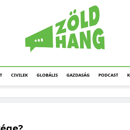
Magyarország Zöld H
Zöld Hang – Termé
Fenntarth
T
CIVILEK
GLOBÁLIS
GAZDASÁG
PODCAST
K
vége?