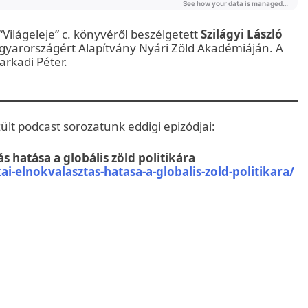
 “Világeleje” c. könyvéről beszélgetett
Szilágyi László
yarországért Alapítvány Nyári Zöld Akadémiáján. A
arkadi Péter.
lt podcast sorozatunk eddigi epizódjai:
s hatása a globális zöld politikára
i-elnokvalasztas-hatasa-a-globalis-zold-politikara/