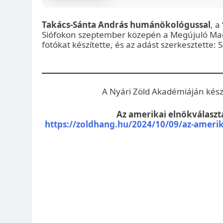
Takács-Sánta András humánökológussal
, a
Siófokon szeptember közepén a Megújuló Mag
fotókat készítette, és az adást szerkesztette: S
A Nyári Zöld Akadémiáján készü
Az amerikai elnökválasztá
https://zoldhang.hu/2024/10/09/az-amerika