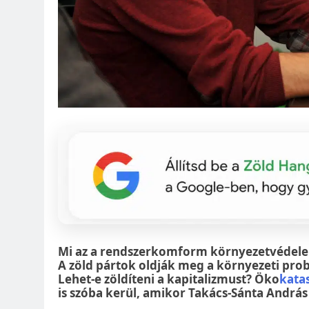
Mi az a rendszerkomform környezetvédele
A zöld pártok oldják meg a környezeti probl
Lehet-e zöldíteni a kapitalizmust? Öko
kata
is szóba kerül, amikor Takács-Sánta Andr