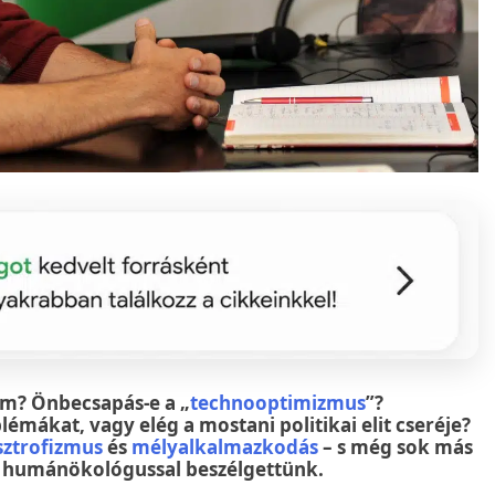
m? Önbecsapás-e a „
technooptimizmus
”?
émákat, vagy elég a mostani politikai elit cseréje?
sztrofizmus
és
mélyalkalmazkodás
– s még sok más
ás humánökológussal beszélgettünk.