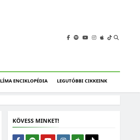
angja
szet, Klímaváltozás,
atóság, Jövő
LÍMA ENCIKLOPÉDIA
LEGUTÓBBI CIKKEINK
KÖVESS MINKET!