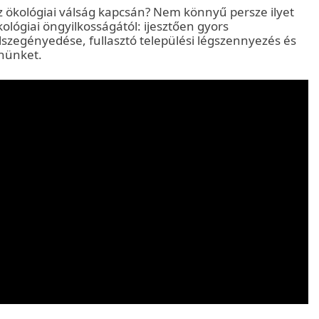
az ökológiai válság kapcsán? Nem könnyű persze ilyet
kológiai öngyilkosságától: ijesztően gyors
lszegényedése, fullasztó települési légszennyezés és
nünket.