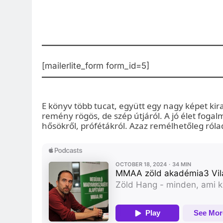
[mailerlite_form form_id=5]
E könyv több tucat, együtt egy nagy képet kira
remény rögös, de szép útjáról. A jó élet fogal
hősökről, prófétákról. Azaz remélhetőleg rólad