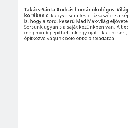
Takács-Sánta András humánökológus Világele
korában c.
könyve sem festi rózsaszínre a k
is, hogy a zord, keserű Mad Max-világ eljöve
Sorsunk ugyanis a saját kezünkben van. A tiédb
még mindig építhetünk egy újat – különösen, 
építkezve vágunk bele ebbe a feladatba.