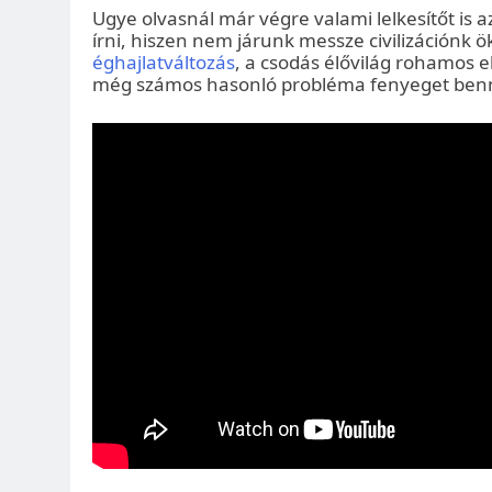
Ugye olvasnál már végre valami lelkesítőt is 
írni, hiszen nem járunk messze civilizációnk ö
éghajlatváltozás
, a csodás élővilág rohamos e
még számos hasonló probléma fenyeget ben