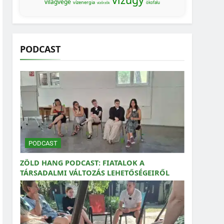
világvége
vízenergia
ökofalu
vízőrzők
PODCAST
PODCAST
ZÖLD HANG PODCAST: FIATALOK A
TÁRSADALMI VÁLTOZÁS LEHETŐSÉGEIRŐL