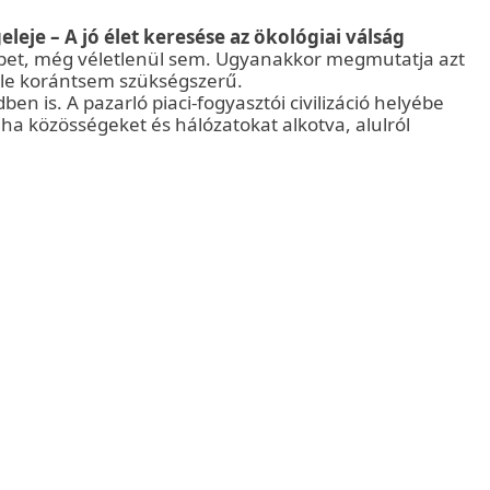
je – A jó élet keresése az ökológiai válság
épet, még véletlenül sem. Ugyanakkor megmutatja azt
tele korántsem szükségszerű.
en is. A pazarló piaci-fogyasztói civilizáció helyébe
ha közösségeket és hálózatokat alkotva, alulról