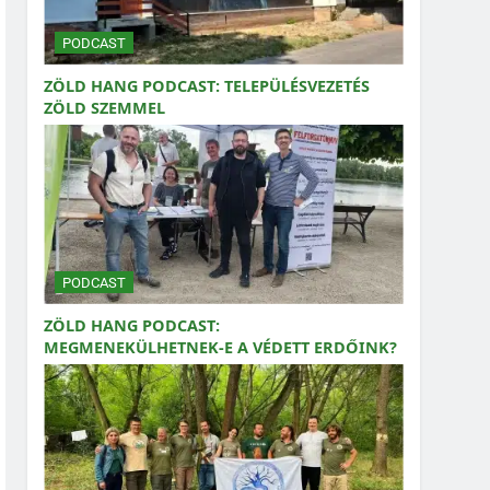
PODCAST
ZÖLD HANG PODCAST: TELEPÜLÉSVEZETÉS
ZÖLD SZEMMEL
PODCAST
ZÖLD HANG PODCAST:
MEGMENEKÜLHETNEK-E A VÉDETT ERDŐINK?