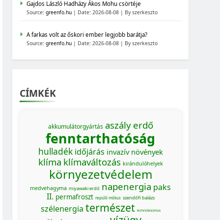
Gajdos László Hadházy Ákos Mohu csörtéje
Source:
greenfo.hu
Date: 2026-08-08
By szerkeszto
A farkas volt az őskori ember legjobb barátja?
Source:
greenfo.hu
Date: 2026-08-08
By szerkeszto
CÍMKÉK
aszály
erdő
akkumulátorgyártás
fenntarthatóság
hulladék
időjárás
invazív növények
klíma
klímaváltozás
kirándulóhelyek
környezetvédelem
napenergia
paks
medvehagyma
miyawaki erdő
II.
permafroszt
szendőfi balázs
repülő mókus
természet
szélenergia
technofasizmus
vízügy