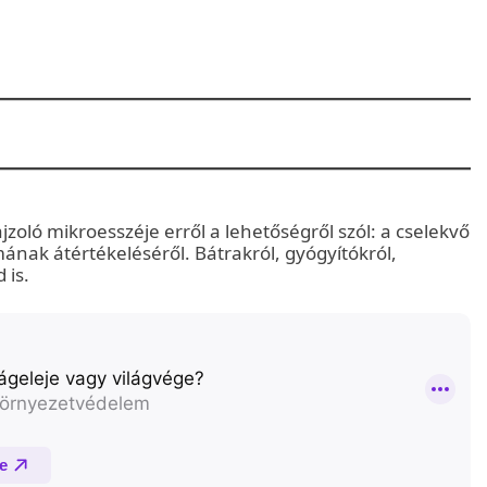
jzoló mikroesszéje erről a lehetőségről szól: a cselekvő
mának átértékeléséről. Bátrakról, gyógyítókról,
 is.