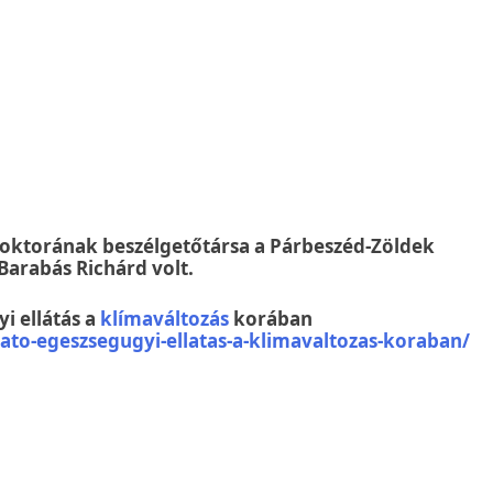
oktorának beszélgetőtársa a Párbeszéd-Zöldek
Barabás Richárd volt.
i ellátás a
klímaváltozás
korában
ato-egeszsegugyi-ellatas-a-klimavaltozas-koraban/