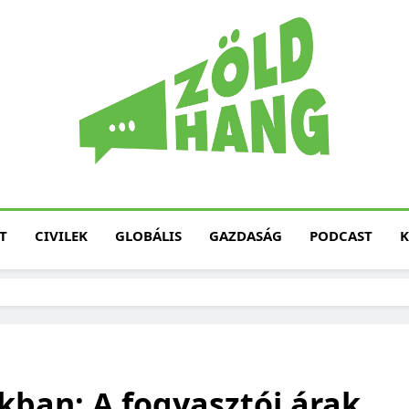
Magyarország Zöld H
Zöld Hang – Termé
Fenntarth
T
CIVILEK
GLOBÁLIS
GAZDASÁG
PODCAST
K
ban: A fogyasztói árak