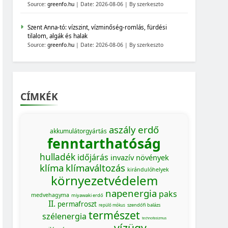
Source:
greenfo.hu
Date: 2026-08-06
By szerkeszto
Szent Anna-tó: vízszint, vízminőség-romlás, fürdési
tilalom, algák és halak
Source:
greenfo.hu
Date: 2026-08-06
By szerkeszto
CÍMKÉK
aszály
erdő
akkumulátorgyártás
fenntarthatóság
hulladék
időjárás
invazív növények
klíma
klímaváltozás
kirándulóhelyek
környezetvédelem
napenergia
paks
medvehagyma
miyawaki erdő
II.
permafroszt
szendőfi balázs
repülő mókus
természet
szélenergia
technofasizmus
vízügy