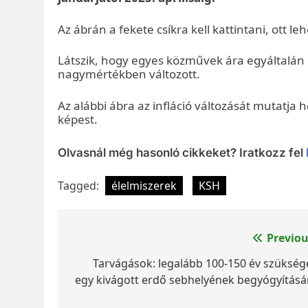
Az ábrán a fekete csíkra kell kattintani, ott le
Látszik, hogy egyes közművek ára egyáltalán
nagymértékben változott.
Az alábbi ábra az infláció változását mutatja
képest.
Olvasnál még hasonló cikkeket? Iratkozz fel
Tagged:
élelmiszerek
KSH
Bejegyzés
Previou
navigáció
Tarvágások: legalább 100-150 év szükség
egy kivágott erdő sebhelyének begyógyításá