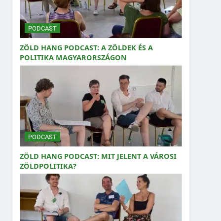
PODCAST
ZÖLD HANG PODCAST: A ZÖLDEK ÉS A
POLITIKA MAGYARORSZÁGON
PODCAST
ZÖLD HANG PODCAST: MIT JELENT A VÁROSI
ZÖLDPOLITIKA?