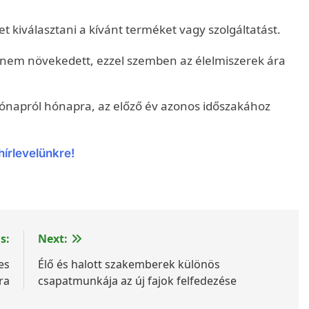
het kiválasztani a kívánt terméket vagy szolgáltatást.
 nem növekedett, ezzel szemben az élelmiszerek ára
 hónapról hónapra, az előző év azonos időszakához
hírlevelünkre!
s:
Next:
es
Élő és halott szakemberek különös
ra
csapatmunkája az új fajok felfedezése