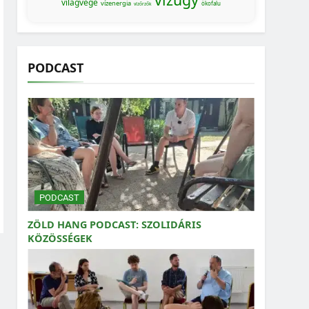
világvége
vízenergia
ökofalu
vízőrzők
PODCAST
PODCAST
ZÖLD HANG PODCAST: SZOLIDÁRIS
KÖZÖSSÉGEK