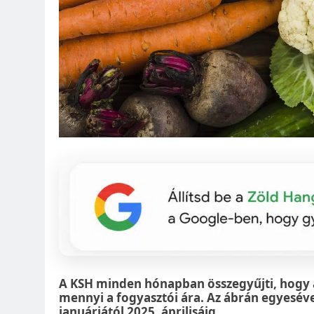
A KSH minden hónapban összegyűjti, hogy
mennyi a fogyasztói ára. Az ábrán egyeséve
januárjától 2025. áprilisáig.