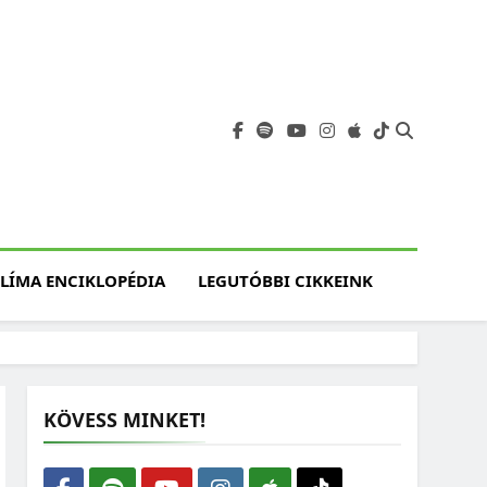
angja
szet, Klímaváltozás,
atóság, Jövő
LÍMA ENCIKLOPÉDIA
LEGUTÓBBI CIKKEINK
KÖVESS MINKET!