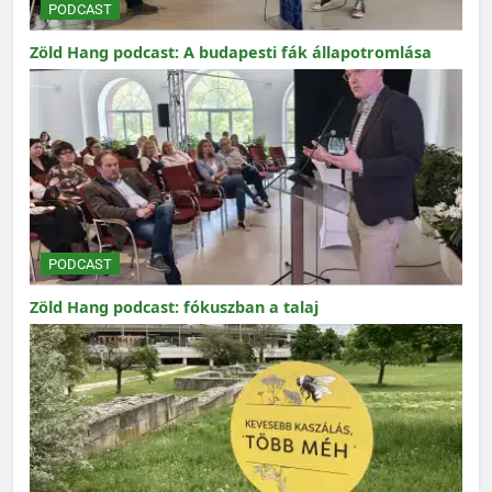
PODCAST
Zöld Hang podcast: A budapesti fák állapotromlása
PODCAST
Zöld Hang podcast: fókuszban a talaj