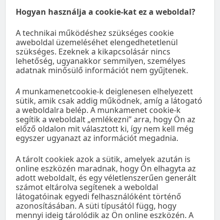
Hogyan használja a cookie-kat ez a weboldal?
A technikai működéshez szükséges cookie
aweboldal üzemeléséhet elengedhetetlenül
szükséges. Ezeknek a kikapcsolásár nincs
lehetőség, ugyanakkor semmilyen, személyes
adatnak minősülő információt nem gyűjtenek.
A
munkamenetcookie-k deiglenesen elhelyezett
sütik, amik csak addig működnek, amíg a látogató
a weboldalra belép. A munkamenet cookie-k
segítik a weboldalt „emlékezni” arra, hogy Ön az
előző oldalon mit választott ki, így nem kell még
egyszer ugyanazt az információt megadnia.
A tárolt cookiek azok a sütik, amelyek azután is
online eszközén maradnak, hogy Ön elhagyta az
adott weboldalt, és egy véletlenszerűen generált
számot eltárolva segítenek a weboldal
látogatóinak egyedi felhasználóként történő
azonosításában. A süti típusától függ, hogy
mennyi ideig tárolódik az Ön online eszközén. A