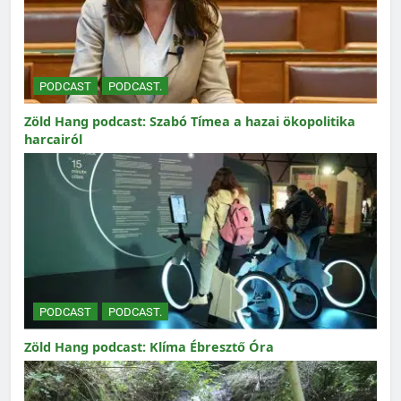
PODCAST
PODCAST.
Zöld Hang podcast: Szabó Tímea a hazai ökopolitika
harcairól
PODCAST
PODCAST.
Zöld Hang podcast: Klíma Ébresztő Óra