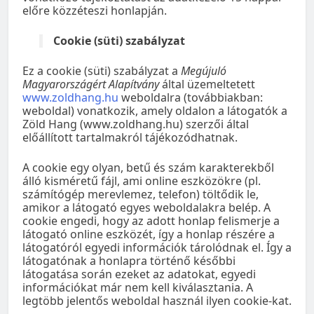
előre közzéteszi honlapján.
Cookie (süti) szabályzat
Ez a cookie (süti) szabályzat a
Megújuló
Magyarországért Alapítvány
által üzemeltetett
www.zoldhang.hu
weboldalra (továbbiakban:
weboldal) vonatkozik, amely oldalon a látogatók a
Zöld Hang (www.zoldhang.hu) szerzői által
előállított tartalmakról tájékozódhatnak.
A cookie egy olyan, betű és szám karakterekből
álló kisméretű fájl, ami online eszközökre (pl.
számítógép merevlemez, telefon) töltődik le,
amikor a látogató egyes weboldalakra belép. A
cookie engedi, hogy az adott honlap felismerje a
látogató online eszközét, így a honlap részére a
látogatóról egyedi információk tárolódnak el. Így a
látogatónak a honlapra történő későbbi
látogatása során ezeket az adatokat, egyedi
információkat már nem kell kiválasztania. A
legtöbb jelentős weboldal használ ilyen cookie-kat.