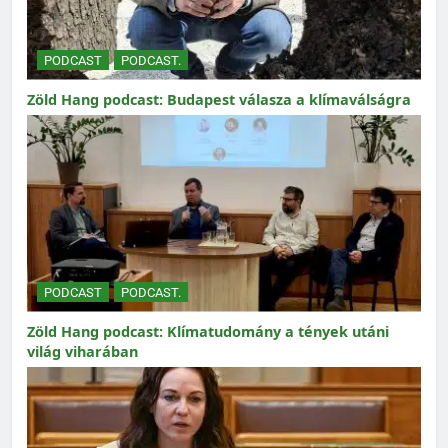
PODCAST
PODCAST.
Zöld Hang podcast: Budapest válasza a klímaválságra
PODCAST
PODCAST.
Zöld Hang podcast: Klímatudomány a tények utáni
világ viharában