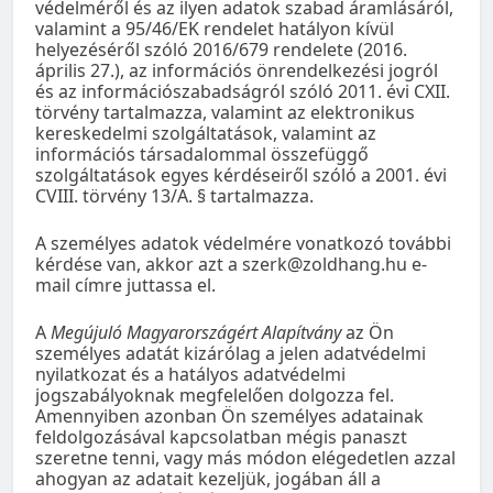
védelméről és az ilyen adatok szabad áramlásáról,
valamint a 95/46/EK rendelet hatályon kívül
helyezéséről szóló 2016/679 rendelete (2016.
április 27.), az információs önrendelkezési jogról
és az információszabadságról szóló 2011. évi CXII.
törvény tartalmazza, valamint az elektronikus
kereskedelmi szolgáltatások, valamint az
információs társadalommal összefüggő
szolgáltatások egyes kérdéseiről szóló a 2001. évi
CVIII. törvény 13/A. § tartalmazza.
A személyes adatok védelmére vonatkozó további
kérdése van, akkor azt a szerk@zoldhang.hu e-
mail címre juttassa el.
A
Megújuló Magyarországért Alapítvány
az Ön
személyes adatát kizárólag a jelen adatvédelmi
nyilatkozat és a hatályos adatvédelmi
jogszabályoknak megfelelően dolgozza fel.
Amennyiben azonban Ön személyes adatainak
feldolgozásával kapcsolatban mégis panaszt
szeretne tenni, vagy más módon elégedetlen azzal
ahogyan az adatait kezeljük, jogában áll a