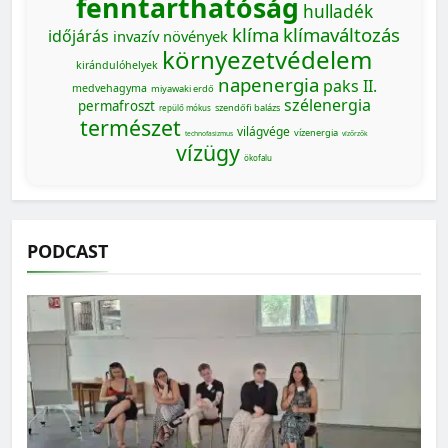
fenntarthatóság
hulladék
klíma
klímaváltozás
időjárás
invazív növények
környezetvédelem
kirándulóhelyek
napenergia
paks II.
medvehagyma
miyawaki erdő
szélenergia
permafroszt
szendőfi balázs
repülő mókus
természet
világvége
vízenergia
technofasizmus
vízőrzők
vízügy
ökofalu
PODCAST