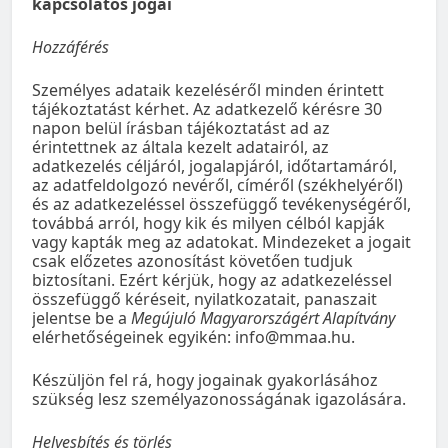
kapcsolatos jogai
Hozzáférés
Személyes adataik kezeléséről minden érintett
tájékoztatást kérhet. Az adatkezelő kérésre 30
napon belül írásban tájékoztatást ad az
érintettnek az általa kezelt adatairól, az
adatkezelés céljáról, jogalapjáról, időtartamáról,
az adatfeldolgozó nevéről, címéről (székhelyéről)
és az adatkezeléssel összefüggő tevékenységéről,
továbbá arról, hogy kik és milyen célból kapják
vagy kapták meg az adatokat. Mindezeket a jogait
csak előzetes azonosítást követően tudjuk
biztosítani. Ezért kérjük, hogy az adatkezeléssel
összefüggő kéréseit, nyilatkozatait, panaszait
jelentse be a
Megújuló Magyarországért Alapítvány
elérhetőségeinek egyikén: info@mmaa.hu.
Készüljön fel rá, hogy jogainak gyakorlásához
szükség lesz személyazonosságának igazolására.
Helyesbítés és törlés