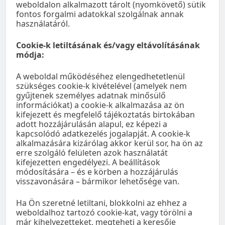
weboldalon alkalmazott tárolt (nyomkövető) sütik
fontos forgalmi adatokkal szolgálnak annak
használatáról.
Cookie-k letiltásának és/vagy eltávolításának
módja:
A weboldal működéséhez elengedhetetlenül
szükséges cookie-k kivételével (amelyek nem
gyűjtenek személyes adatnak minősülő
információkat) a cookie-k alkalmazása az ön
kifejezett és megfelelő tájékoztatás birtokában
adott hozzájárulásán alapul, ez képezi a
kapcsolódó adatkezelés jogalapját. A cookie-k
alkalmazására kizárólag akkor kerül sor, ha ön az
erre szolgáló felületen azok használatát
kifejezetten engedélyezi. A beállítások
módosítására – és e körben a hozzájárulás
visszavonására – bármikor lehetősége van.
Ha Ön szeretné letiltani, blokkolni az ehhez a
weboldalhoz tartozó cookie-kat, vagy törölni a
már kihelyezetteket, megteheti a keresője