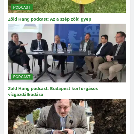
PODCAST
Zöld Hang podcast: Az a szép zöld gyep
PODCAST
Zöld Hang podcast: Budapest körforgásos
vízgazdálkodása