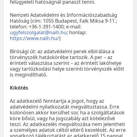
felügyeleti hatóságnál panaszt tenni.
Nemzeti Adatvédelmi és Információszabadság
Hatóság (cím: 1055 Budapest, Falk Miksa 9-11.;
telefon: +36-1-391-1400; e-mail:
ugyfelszolgalat@naih.hu
; honlap:
https://www.naih.hu/
)
Bírósági út: az adatvédelmi perek elbírálása a
törvényszék hatáskörébe tartozik. A per – az
érintett választása szerint – az érintett lakóhelye
vagy tartózkodási helye szerinti törvényszék előtt
is megindítható.
Kikötés
Az adatkezelő fenntartja a jogot, hogy az
adatvédelmi nyilatkozatát megváltoztassa. Erre
különösen akkor kerülhet sor, ha a szolgáltatások
köre bővül, vagy ha jogszabály azt kötelezővé
teszi. Az adatkezelés megváltozása nem jelentheti
a személyes adatok céltól eltérő kezelését. Az erre
vonatkozó tájékoztatást az adatkezelő 15 nappal