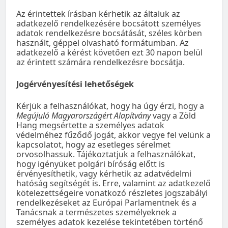
Az érintettek írásban kérhetik az általuk az
adatkezelő rendelkezésére bocsátott személyes
adatok rendelkezésre bocsátását, széles körben
használt, géppel olvasható formátumban. Az
adatkezelő a kérést követően ezt 30 napon belül
az érintett számára rendelkezésre bocsátja.
Jogérvényesítési lehetőségek
Kérjük a felhasználókat, hogy ha úgy érzi, hogy a
Megújuló Magyarországért Alapítvány
vagy a Zöld
Hang megsértette a személyes adatok
védelméhez fűződő jogát, akkor vegye fel velünk a
kapcsolatot, hogy az esetleges sérelmet
orvosolhassuk. Tájékoztatjuk a felhasználókat,
hogy igényüket polgári bíróság előtt is
érvényesíthetik, vagy kérhetik az adatvédelmi
hatóság segítségét is. Erre, valamint az adatkezelő
kötelezettségeire vonatkozó részletes jogszabályi
rendelkezéseket az Európai Parlamentnek és a
Tanácsnak a természetes személyeknek a
személyes adatok kezelése tekintetében történő