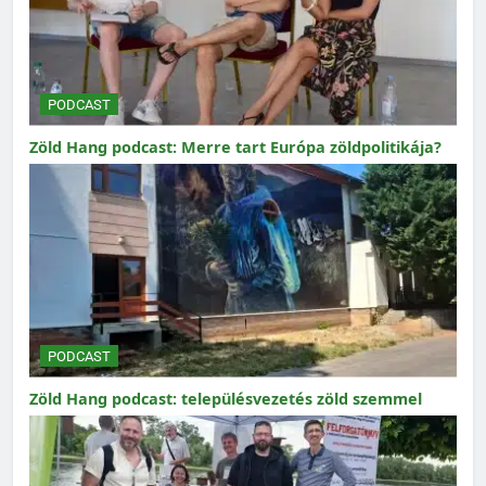
PODCAST
Zöld Hang podcast: Merre tart Európa zöldpolitikája?
PODCAST
Zöld Hang podcast: településvezetés zöld szemmel