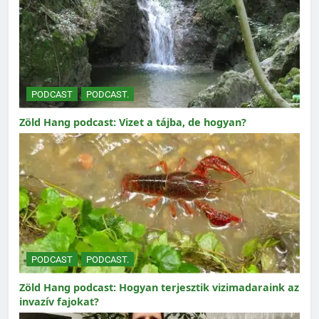
PODCAST
PODCAST.
Zöld Hang podcast: Vizet a tájba, de hogyan?
PODCAST
PODCAST.
Zöld Hang podcast: Hogyan terjesztik vizimadaraink az
invazív fajokat?