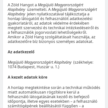
A Zöld Hangot a
Megújuló Magyarországért
Alapítvány
üzemelteti. A
Megújuló Magyarországért
Alapítvány
jelen nyilatkozatával tájékoztatja a
honlap látogatóit és felhasználóit adatkezelési
gyakorlatáról, az adatok védelme érdekében
megtett szervezési és technikai intézkedéseiről és
a felhasználók jogorvoslati lehetőségeikről.
Amikor a Zöld Hang szolgáltatásait használja, az
adatkezelőre bíz bizonyos személyes adatokat.
Az adatkezelő
Megújuló Magyarországért Alapítvány
(székhelye:
1074 Budapest, Huszár u. 1.)
A kezelt adatok köre
A honlap megtekintése során a technikai működés
miatt automatikusan rögzítésre kerül a
felhasználó látogatásának kezdő és befejező
időpontja, illetve egyes esetekben – a felhasználó
számítógépének beállításától függően – a