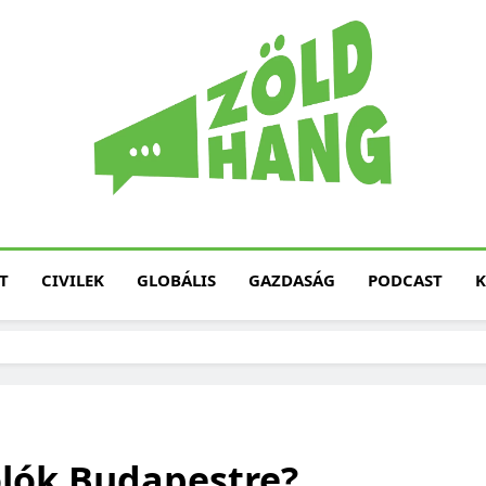
Magyarország Zöld H
Zöld Hang – Termé
Fenntarth
T
CIVILEK
GLOBÁLIS
GAZDASÁG
PODCAST
K
olók Budapestre?