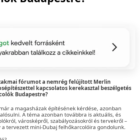
szakmai fórumot a nemrég felújított Merlin
osépítészettel kapcsolatos kerekasztal beszélgetés
rcolók Budapestre?
t már a magasházak építésének kérdése, azonban
ósulni. A téma azonban továbbra is aktuális, és
ókról, városképről, szabályozásokról és tervekről –
y a tervezett mini-Dubaj felhőkarcolóira gondolunk.
lé?