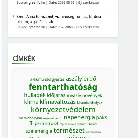
Source:
greenfo.hu
Date: 2026-08-06
By szerkeszto
Szent Anna-tó: vízszint, vízminőség-romlás, fürdési
tilalom, algák és halak
Source:
greenfo.hu
Date: 2026-08-06
By szerkeszto
CÍMKÉK
aszály
erdő
akkumulátorgyártás
fenntarthatóság
hulladék
időjárás
invazív növények
klíma
klímaváltozás
kirándulóhelyek
környezetvédelem
napenergia
paks
medvehagyma
miyawaki erdő
II.
permafroszt
szendőfi balázs
repülő mókus
természet
szélenergia
technofasizmus
vízügy