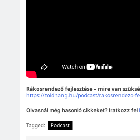
Rákosrendező fejlesztése – mire van szük
https://zoldhang.hu/podcast/rakosrendezo-f
Olvasnál még hasonló cikkeket? Iratkozz fel
Tagged:
Podcast