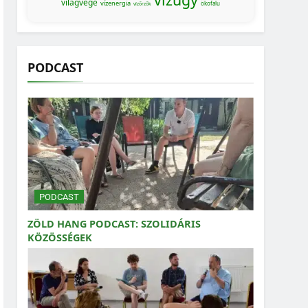
világvége
vízenergia
ökofalu
vízőrzők
PODCAST
PODCAST
ZÖLD HANG PODCAST: SZOLIDÁRIS
KÖZÖSSÉGEK