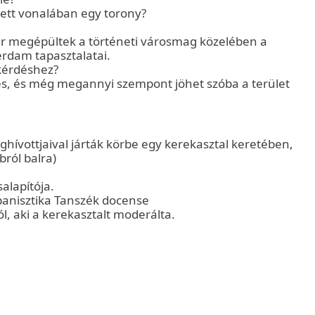
luett vonalában egy torony?
ár megépültek a történeti városmag közelében a
rdam tapasztalatai.
 kérdéshez?
lés, és még megannyi szempont jöhet szóba a terület
ghívottjaival járták körbe egy kerekasztal keretében,
bról balra)
alapítója.
banisztika Tanszék docense
ól, aki a kerekasztalt moderálta.