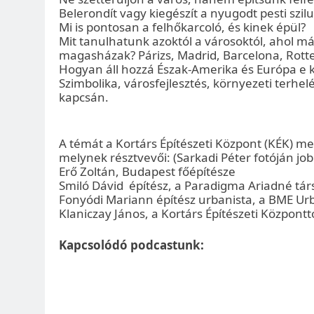
Belerondít vagy kiegészít a nyugodt pesti szi
Mi is pontosan a felhőkarcoló, és kinek épül?
Mit tanulhatunk azoktól a városoktól, ahol m
magasházak? Párizs, Madrid, Barcelona, Rotte
Hogyan áll hozzá Észak-Amerika és Európa e
Szimbolika, városfejlesztés, környezeti terhe
kapcsán.
A témát a Kortárs Építészeti Központ (KÉK) me
melynek résztvevői: (Sarkadi Péter fotóján job
Erő Zoltán, Budapest főépítésze
Smiló Dávid építész, a Paradigma Ariadné társ
Fonyódi Mariann építész urbanista, a BME Ur
Klaniczay János, a Kortárs Építészeti Központt
Kapcsolódó podcastunk: