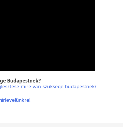
sége Budapestnek?
ejlesztese-mire-van-szuksege-budapestnek/
hírlevelünkre!