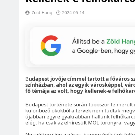
Zöld Hang
2024-05-14
B
udapest jövője címmel tartott a főváros 
színházban, ahol az egyik városképpel, vár
fő témája az volt, hogy kellenek-e felhőka
Budapest története során többször felmerül
különböző okokból a tervek nem tudtak megval
újabban egyre gyakrabban hallunk felhőkarcol
elég, ha csak az elhíresült MOL toronyra, vag
Ne szétterüljön a város, hanem építsünk felfe