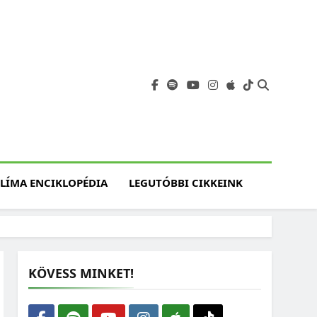
angja
szet, Klímaváltozás,
atóság, Jövő
LÍMA ENCIKLOPÉDIA
LEGUTÓBBI CIKKEINK
KÖVESS MINKET!