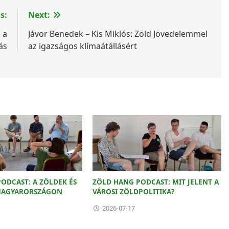
s:
Next:
 a
Jávor Benedek – Kis Miklós: Zöld Jövedelemmel
ás
az igazságos klímaátállásért
ODCAST: A ZÖLDEK ÉS
ZÖLD HANG PODCAST: MIT JELENT A
 MAGYARORSZÁGON
VÁROSI ZÖLDPOLITIKA?
2026-07-17