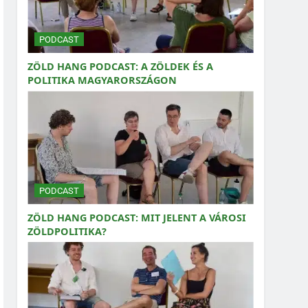
PODCAST
ZÖLD HANG PODCAST: A ZÖLDEK ÉS A
POLITIKA MAGYARORSZÁGON
PODCAST
ZÖLD HANG PODCAST: MIT JELENT A VÁROSI
ZÖLDPOLITIKA?