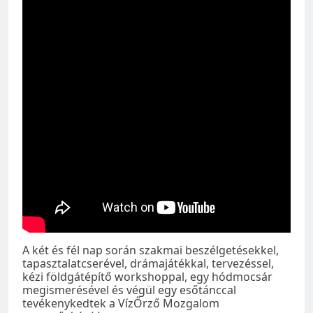
A két és fél nap során szakmai beszélgetésekkel,
tapasztalatcserével, drámajátékkal, tervezéssel,
kézi földgátépítő workshoppal, egy hódmocsár
megismerésével és végül egy esőtánccal
tevékenykedtek a VízŐrző Mozgalom