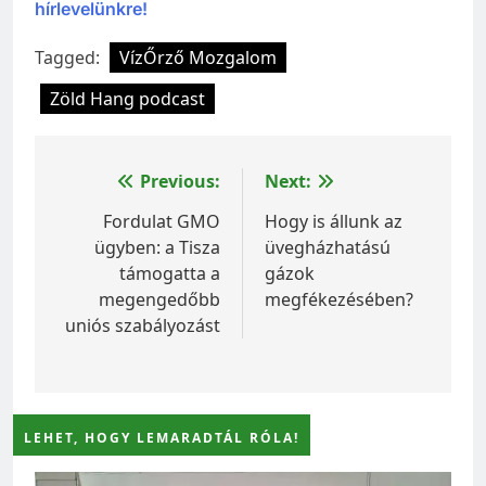
hírlevelünkre!
Tagged:
VízŐrző Mozgalom
Zöld Hang podcast
Bejegyzés
Previous:
Next:
navigáció
Fordulat GMO
Hogy is állunk az
ügyben: a Tisza
üvegházhatású
támogatta a
gázok
megengedőbb
megfékezésében?
uniós szabályozást
LEHET, HOGY LEMARADTÁL RÓLA!