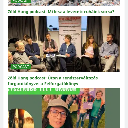
PODCAST
Zöld Hang podcast: Mi lesz a levetett ruháink sorsa?
PODCAST
Zöld Hang podcast: Úton a rendszerváltozás
forgatókönyve: a Felforgatókönyv