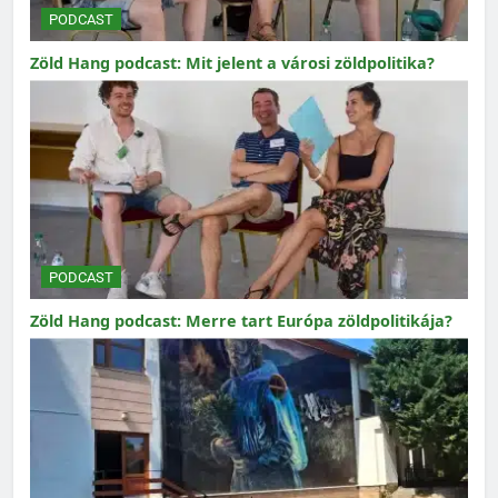
PODCAST
Zöld Hang podcast: Mit jelent a városi zöldpolitika?
PODCAST
Zöld Hang podcast: Merre tart Európa zöldpolitikája?