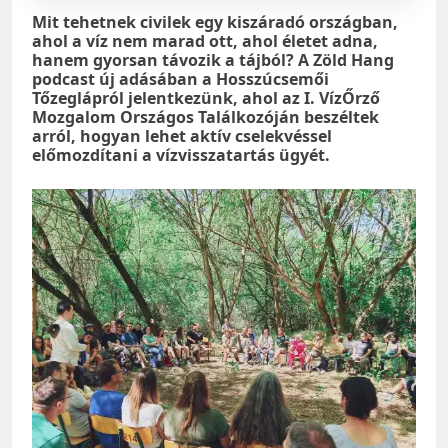
Mit tehetnek civilek egy kiszáradó országban,
ahol a víz nem marad ott, ahol életet adna,
hanem gyorsan távozik a tájból? A Zöld Hang
podcast új adásában a Hosszúcsemői
Tőzeglápról jelentkezünk, ahol az I. VízŐrző
Mozgalom Országos Találkozóján beszéltek
arról, hogyan lehet aktív cselekvéssel
előmozdítani a vízvisszatartás ügyét.