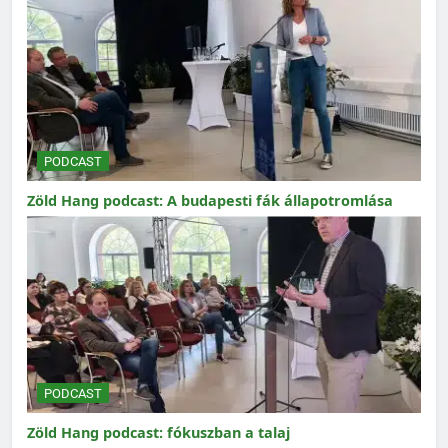
PODCAST
Zöld Hang podcast: A budapesti fák állapotromlása
PODCAST
Zöld Hang podcast: fókuszban a talaj