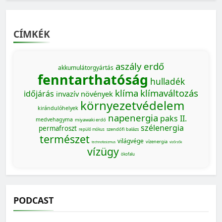
CÍMKÉK
aszály
erdő
akkumulátorgyártás
fenntarthatóság
hulladék
klíma
klímaváltozás
időjárás
invazív növények
környezetvédelem
kirándulóhelyek
napenergia
paks II.
medvehagyma
miyawaki erdő
szélenergia
permafroszt
szendőfi balázs
repülő mókus
természet
világvége
vízenergia
technofasizmus
vízőrzők
vízügy
ökofalu
PODCAST