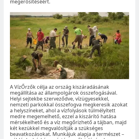
megerősítéséért.
A VízŐrzők célja az ország kiszáradásának
megállítása az állampolgárok összefogásával.
Helyi sejtekbe szerveződve, vízügyesekkel,
nemzeti parkokkal összefogva megkeresik azokat
a helyszíneket, ahol a vízfolyások túlmélyített
medre megemelhető, ezzel a kiszárító hatása
mérsékelhető és a víz megőrizhető a tájban, majd
két kezükkel megvalósítják a szükséges
beavatkozásokat. Munkájuk alapja a természet –