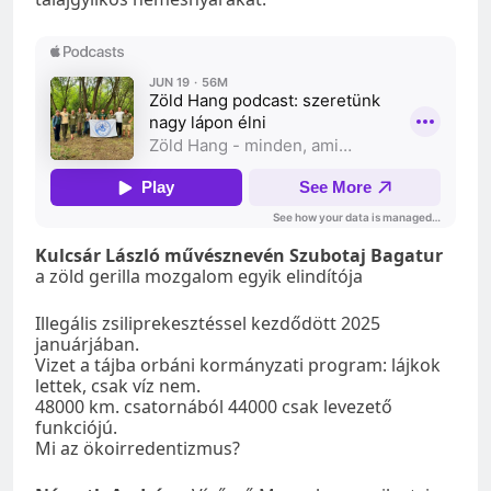
Kulcsár László művésznevén Szubotaj Bagatur
a zöld gerilla mozgalom egyik elindítója
Illegális zsiliprekesztéssel kezdődött 2025
januárjában.
Vizet a tájba orbáni kormányzati program: lájkok
lettek, csak víz nem.
48000 km. csatornából 44000 csak levezető
funkciójú.
Mi az ökoirredentizmus?