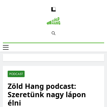
Skip
to
content
Magyarország
Zöld Hang – Természet, Klímaváltozás,
Zöld Hangja
Fenntarthatóság, Jövő
PODCAST
Zöld Hang podcast:
Szeretünk nagy lápon
élni