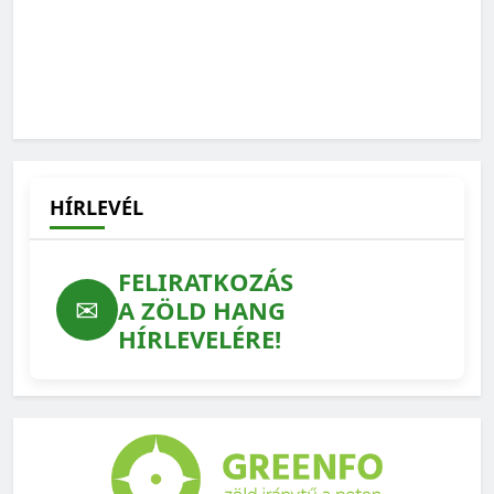
Zöld Hang podcast: A zöldek és a politika
Magyarországon
2026-07-24
HÍRLEVÉL
FELIRATKOZÁS
✉
A ZÖLD HANG
HÍRLEVELÉRE!