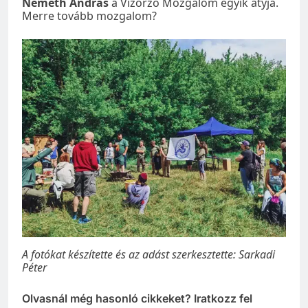
Németh András
a Vízőrző Mozgalom egyik atyja.
Merre tovább mozgalom?
A fotókat készítette és az adást szerkesztette: Sarkadi
Péter
Olvasnál még hasonló cikkeket? Iratkozz fel