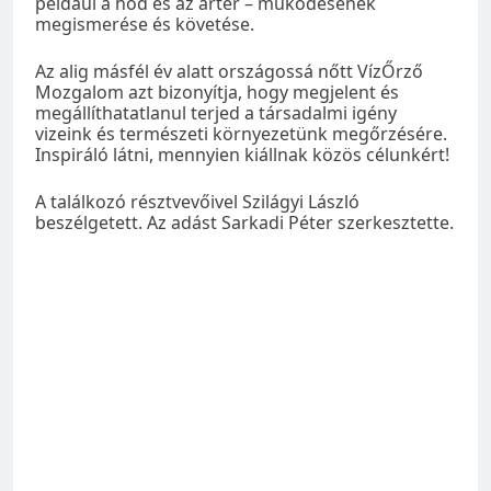
például a hód és az ártér – működésének
megismerése és követése.
Az alig másfél év alatt országossá nőtt VízŐrző
Mozgalom azt bizonyítja, hogy megjelent és
megállíthatatlanul terjed a társadalmi igény
vizeink és természeti környezetünk megőrzésére.
Inspiráló látni, mennyien kiállnak közös célunkért!
A találkozó résztvevőivel Szilágyi László
beszélgetett. Az adást Sarkadi Péter szerkesztette.