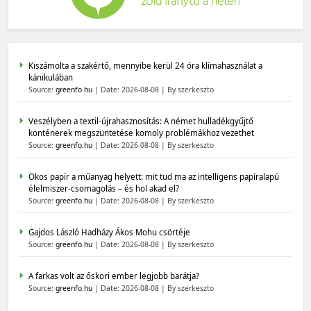
Kiszámolta a szakértő, mennyibe kerül 24 óra klímahasználat a
kánikulában
Source:
greenfo.hu
Date: 2026-08-08
By szerkeszto
Veszélyben a textil-újrahasznosítás: A német hulladékgyűjtő
konténerek megszüntetése komoly problémákhoz vezethet
Source:
greenfo.hu
Date: 2026-08-08
By szerkeszto
Okos papír a műanyag helyett: mit tud ma az intelligens papíralapú
élelmiszer-csomagolás – és hol akad el?
Source:
greenfo.hu
Date: 2026-08-08
By szerkeszto
Gajdos László Hadházy Ákos Mohu csörtéje
Source:
greenfo.hu
Date: 2026-08-08
By szerkeszto
A farkas volt az őskori ember legjobb barátja?
Source:
greenfo.hu
Date: 2026-08-08
By szerkeszto