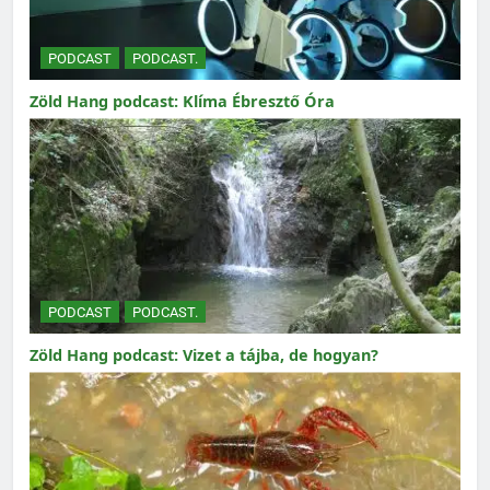
PODCAST
PODCAST.
Zöld Hang podcast: Klíma Ébresztő Óra
PODCAST
PODCAST.
Zöld Hang podcast: Vizet a tájba, de hogyan?