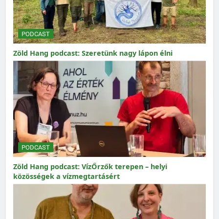
PODCAST
Zöld Hang podcast: Szeretünk nagy lápon élni
PODCAST
Zöld Hang podcast: VízŐrzők terepen – helyi
közösségek a vízmegtartásért