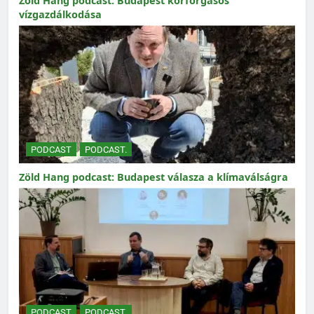
Zöld Hang podcast: Budapest körforgásos
vízgazdálkodása
PODCAST
PODCAST.
Zöld Hang podcast: Budapest válasza a klímaválságra
PODCAST
PODCAST.