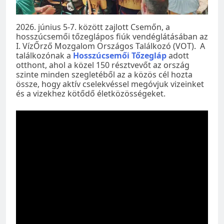
2026. június 5-7. között zajlott Csemőn, a
hosszúcsemői tőzeglápos fiúk vendéglátásában az
I. VízŐrző Mozgalom Országos Találkozó (VOT). A
találkozónak a
Hosszúcsemői Tőzegláp
adott
otthont, ahol a közel 150 résztvevőt az ország
szinte minden szegletéből az a közös cél hozta
össze, hogy aktív cselekvéssel megóvjuk vizeinket
és a vizekhez kötődő életközösségeket.