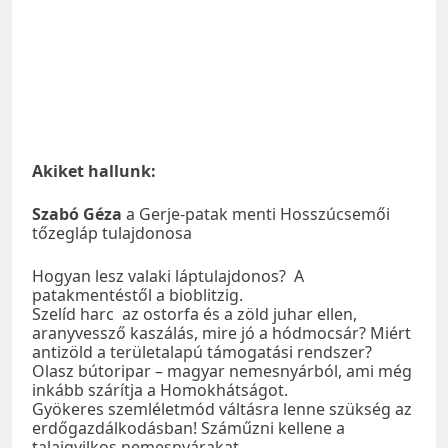
Akiket hallunk:
Szabó Géza
a Gerje-patak menti Hosszúcsemői
tőzegláp tulajdonosa
Hogyan lesz valaki láptulajdonos? A
patakmentéstől a bioblitzig.
Szelíd harc az ostorfa és a zöld juhar ellen,
aranyvessző kaszálás, mire jó a hódmocsár? Miért
antizöld a területalapú támogatási rendszer?
Olasz bútoripar – magyar nemesnyárból, ami még
inkább szárítja a Homokhátságot.
Gyökeres szemléletmód váltásra lenne szükség az
erdőgazdálkodásban! Száműzni kellene a
talajgyilkos nemesnyárakat.