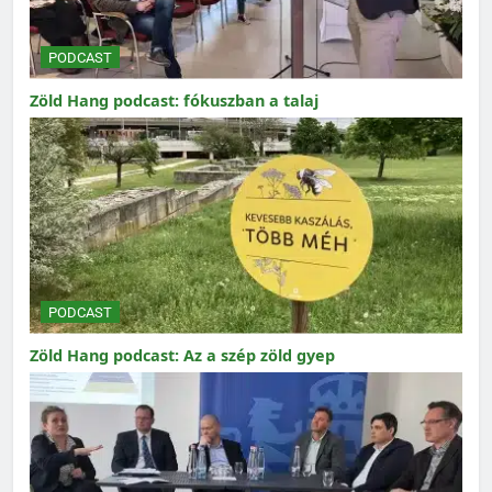
PODCAST
Zöld Hang podcast: fókuszban a talaj
PODCAST
Zöld Hang podcast: Az a szép zöld gyep