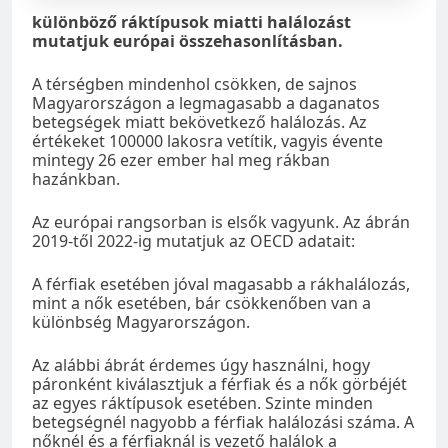
különböző ráktípusok miatti halálozást
mutatjuk európai összehasonlításban.
A térségben mindenhol csökken, de sajnos
Magyarországon a legmagasabb a daganatos
betegségek miatt bekövetkező halálozás. Az
értékeket 100000 lakosra vetítik, vagyis évente
mintegy 26 ezer ember hal meg rákban
hazánkban.
Az európai rangsorban is elsők vagyunk. Az ábrán
2019-től 2022-ig mutatjuk az OECD adatait:
A férfiak esetében jóval magasabb a rákhalálozás,
mint a nők esetében, bár csökkenőben van a
különbség Magyarországon.
Az alábbi ábrát érdemes úgy használni, hogy
páronként kiválasztjuk a férfiak és a nők görbéjét
az egyes ráktípusok esetében. Szinte minden
betegségnél nagyobb a férfiak halálozási száma. A
nőknél és a férfiaknál is vezető halálok a