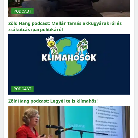
PODCAST
Zöld Hang podcast: Mellár Tamás akkugyárakról és
zsákutcás iparpolitikáról
PODCAST
ZöldHang podcast: Legyél te is klímahős!