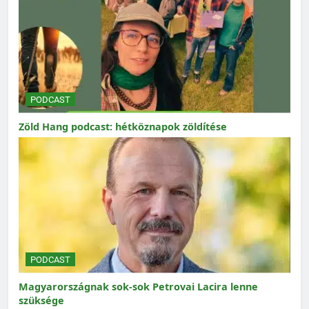
PODCAST
Zöld Hang podcast: hétköznapok zöldítése
PODCAST
Magyarországnak sok-sok Petrovai Lacira lenne
szüksége