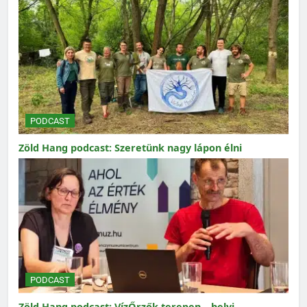
PODCAST
Zöld Hang podcast: Szeretünk nagy lápon élni
PODCAST
Zöld Hang podcast: VízŐrzők terepen – helyi