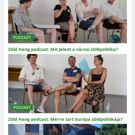
PODCAST
Zöld Hang podcast: Mit jelent a városi zöldpolitika?
PODCAST
Zöld Hang podcast: Merre tart Európa zöldpolitikája?