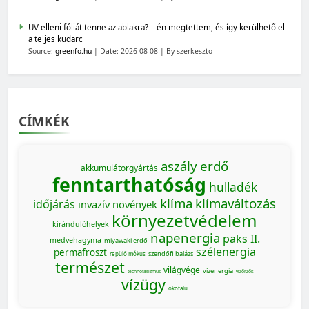
UV elleni fóliát tenne az ablakra? – én megtettem, és így kerülhető el
a teljes kudarc
Source:
greenfo.hu
Date: 2026-08-08
By szerkeszto
CÍMKÉK
aszály
erdő
akkumulátorgyártás
fenntarthatóság
hulladék
klíma
klímaváltozás
időjárás
invazív növények
környezetvédelem
kirándulóhelyek
napenergia
paks II.
medvehagyma
miyawaki erdő
szélenergia
permafroszt
szendőfi balázs
repülő mókus
természet
világvége
vízenergia
technofasizmus
vízőrzők
vízügy
ökofalu