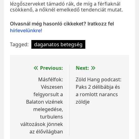
lézgőszerveket támadó rák, de míg a férfiaknál
csökkenő, a nőknél emelkedő tendenciát mutat.
Olvasnál még hasonló cikkeket? Iratkozz fel
hírlevelünkre!
Tagged:
daganatos betegség
Bejegyzés
Previous:
Next:
navigáció
Másfélfok:
Zöld Hang podcast:
Vészesen
Paks 2 délibábja és
felgyorsult a
a romlott narancs
Balaton vizének
zöldje
melegedése,
turbulens
változások jönnek
az élővilágban