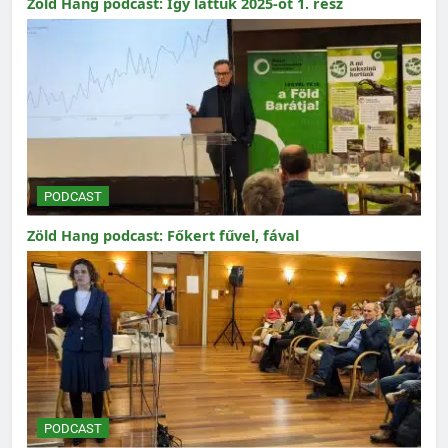
Zöld Hang podcast: Így láttuk 2025-öt 1. rész
PODCAST
Zöld Hang podcast: Főkert fűvel, fával
PODCAST