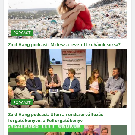
PODCAST
Zöld Hang podcast: Mi lesz a levetett ruháink sorsa?
PODCAST
Zöld Hang podcast: Úton a rendszerváltozás
forgatókönyve: a Felforgatókönyv