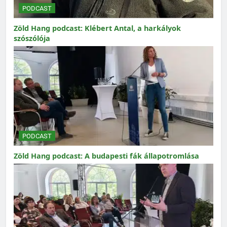
PODCAST
Zöld Hang podcast: Klébert Antal, a harkályok
szószólója
PODCAST
Zöld Hang podcast: A budapesti fák állapotromlása