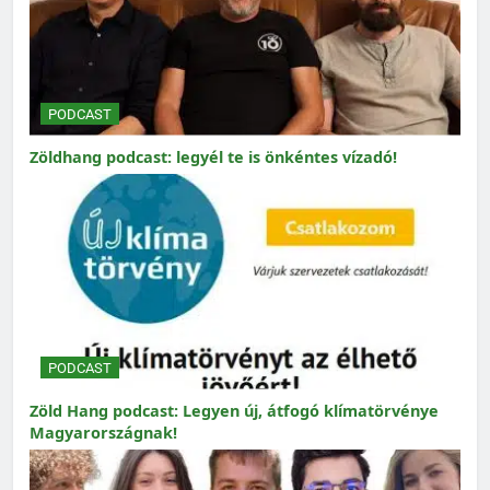
PODCAST
Zöldhang podcast: legyél te is önkéntes vízadó!
PODCAST
Zöld Hang podcast: Legyen új, átfogó klímatörvénye
Magyarországnak!