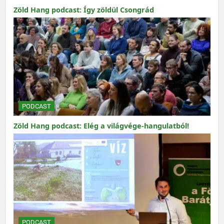
Zöld Hang podcast: Így zöldül Csongrád
PODCAST
Zöld Hang podcast: Elég a világvége-hangulatból!
PODCAST