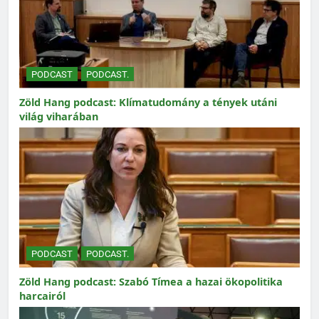
PODCAST
PODCAST.
Zöld Hang podcast: Klímatudomány a tények utáni
világ viharában
PODCAST
PODCAST.
Zöld Hang podcast: Szabó Tímea a hazai ökopolitika
harcairól