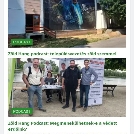
PODCAST
Zöld Hang podcast: településvezetés zöld szemmel
PODCAST
Zöld Hang Podcast: Megmenekülhetnek-e a védett
erdőink?