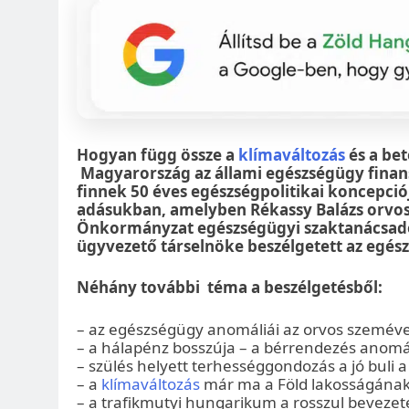
Hogyan függ össze a
klímaváltozás
és a be
Magyarország az állami egészségügy finans
finnek 50 éves egészségpolitikai koncepció
adásukban, amelyben Rékassy Balázs orvos
Önkormányzat egészségügyi szaktanácsadó
ügyvezető társelnöke beszélgetett az egés
Néhány további téma a beszélgetésből:
– az egészségügy anomáliái az orvos szeméve
– a hálapénz bosszúja – a bérrendezés anomál
– szülés helyett terhességgondozás a jó buli
– a
klímaváltozás
már ma a Föld lakosságának 
– a trafikmutyi hungarikum a rosszul beveze