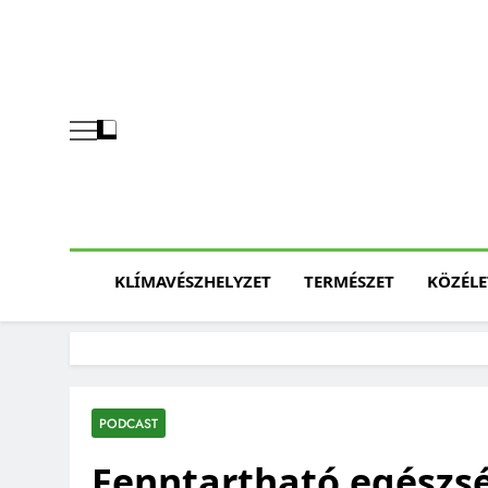
Skip
to
content
KLÍMAVÉSZHELYZET
TERMÉSZET
KÖZÉLE
PODCAST
Fenntartható egészsé