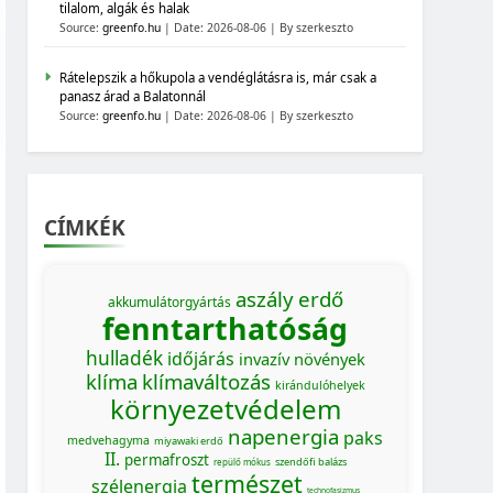
tilalom, algák és halak
Source:
greenfo.hu
Date: 2026-08-06
By szerkeszto
Rátelepszik a hőkupola a vendéglátásra is, már csak a
panasz árad a Balatonnál
Source:
greenfo.hu
Date: 2026-08-06
By szerkeszto
CÍMKÉK
aszály
erdő
akkumulátorgyártás
fenntarthatóság
hulladék
időjárás
invazív növények
klíma
klímaváltozás
kirándulóhelyek
környezetvédelem
napenergia
paks
medvehagyma
miyawaki erdő
II.
permafroszt
szendőfi balázs
repülő mókus
természet
szélenergia
technofasizmus