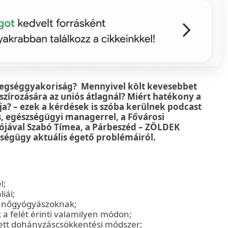
tegséggyakoriság? Mennyivel költ kevesebbet
zírozására az uniós átlagnál? Miért hatékony a
ja? – ezek a kérdések is szóba kerülnek podcast
, egészségügyi managerrel, a Fővárosi
jával Szabó Tímea, a Párbeszéd – ZÖLDEK
zségügy aktuális égető problémáiról.
l;
iái;
 a nőgyógyászoknak;
a felét érinti valamilyen módon;
tett dohányzáscsökkentési módszer;