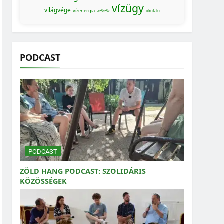
vízügy
világvége
vízenergia
ökofalu
vízőrzők
PODCAST
PODCAST
ZÖLD HANG PODCAST: SZOLIDÁRIS
KÖZÖSSÉGEK