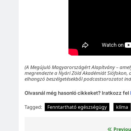
(A Megújuló Magyarországért Alapítvány – amely 
megrendezte a Nyári Zöld Akadémiát Siófokon, 
elhangzó beszélgetésekből podcastsorozatot indít
Olvasnál még hasonló cikkeket? Iratkozz fel
Tagged:
Fenntartható egészségügy
klíma
Bejegyzés
Previou