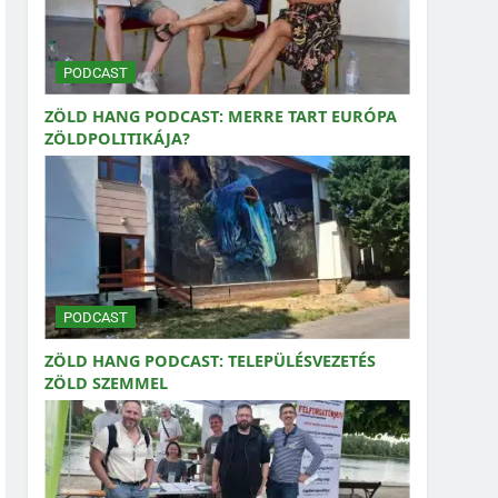
PODCAST
ZÖLD HANG PODCAST: MERRE TART EURÓPA
ZÖLDPOLITIKÁJA?
PODCAST
ZÖLD HANG PODCAST: TELEPÜLÉSVEZETÉS
ZÖLD SZEMMEL