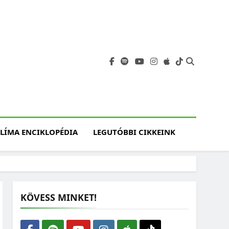
angja
szet, Klímaváltozás,
atóság, Jövő
LÍMA ENCIKLOPÉDIA
LEGUTÓBBI CIKKEINK
KÖVESS MINKET!