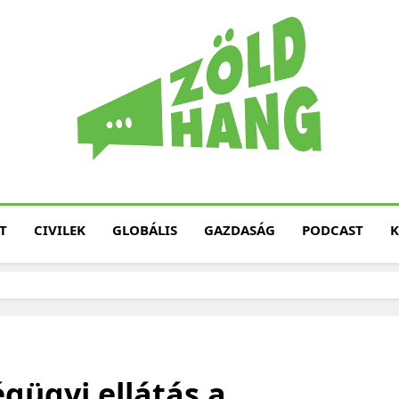
Magyarország Zöld H
Zöld Hang – Termé
Fenntarth
T
CIVILEK
GLOBÁLIS
GAZDASÁG
PODCAST
K
gügyi ellátás a