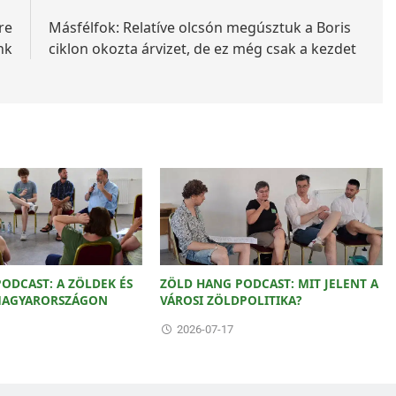
re
Másfélfok: Relatíve olcsón megúsztuk a Boris
nk
ciklon okozta árvizet, de ez még csak a kezdet
ODCAST: A ZÖLDEK ÉS
ZÖLD HANG PODCAST: MIT JELENT A
 MAGYARORSZÁGON
VÁROSI ZÖLDPOLITIKA?
2026-07-17