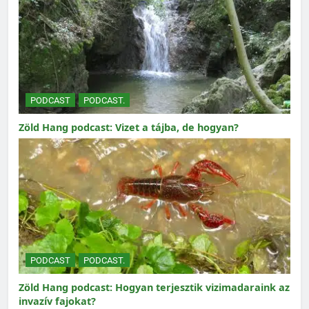
PODCAST
PODCAST.
Zöld Hang podcast: Vizet a tájba, de hogyan?
PODCAST
PODCAST.
Zöld Hang podcast: Hogyan terjesztik vizimadaraink az
invazív fajokat?