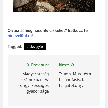
Olvasnál még hasonló cikkeket? Iratkozz fel
hírlevelünkre!
Tagged:
akkugyár
Bejegyzés
Previous:
Next:
navigáció
Magyarország
Trump, Musk és a
számokban: Az
technofasiszta
öngyilkosságok
forgatókönyv
gyakorisága