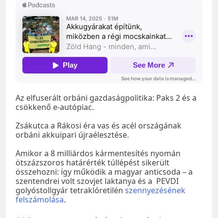
Az elfuserált orbáni gazdaságpolitika: Paks 2 és a
csökkenő e-autópiac.
Zsákutca a Rákosi éra vas és acél országának
orbáni akkuipari újraélesztése.
Amikor a 8 milliárdos kármentesítés nyomán
ötszázszoros határérték túllépést sikerült
összehozni: így működik a magyar anticsoda – a
szentendrei volt szovjet laktanya és a PEVDI
golyóstollgyár tetraklóretilén
szennyezésének
felszámolása
.