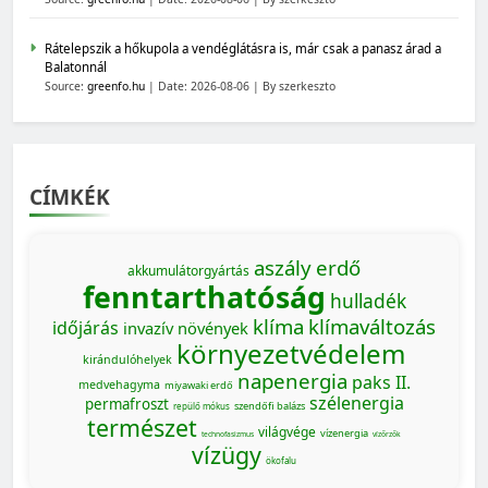
Rátelepszik a hőkupola a vendéglátásra is, már csak a panasz árad a
Balatonnál
Source:
greenfo.hu
Date: 2026-08-06
By szerkeszto
CÍMKÉK
aszály
erdő
akkumulátorgyártás
fenntarthatóság
hulladék
klíma
klímaváltozás
időjárás
invazív növények
környezetvédelem
kirándulóhelyek
napenergia
paks II.
medvehagyma
miyawaki erdő
szélenergia
permafroszt
szendőfi balázs
repülő mókus
természet
világvége
vízenergia
technofasizmus
vízőrzők
vízügy
ökofalu