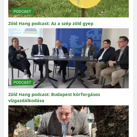
PODCAST
Zöld Hang podcast: Az a szép zöld gyep
PODCAST
Zöld Hang podcast: Budapest körforgásos
vízgazdálkodása