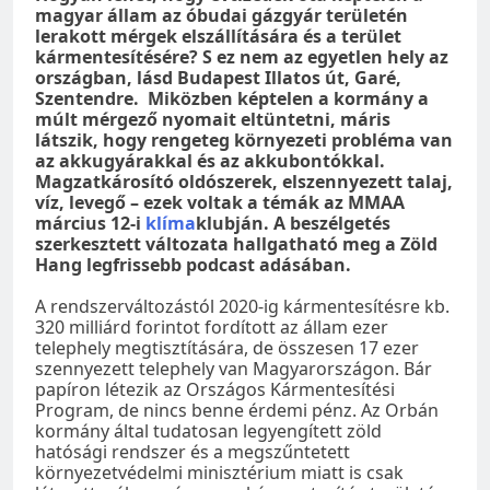
magyar állam az óbudai gázgyár területén
lerakott mérgek elszállítására és a terület
kármentesítésére? S ez nem az egyetlen hely az
országban, lásd Budapest Illatos út, Garé,
Szentendre. Miközben képtelen a kormány a
múlt mérgező nyomait eltüntetni, máris
látszik, hogy rengeteg környezeti probléma van
az akkugyárakkal és az akkubontókkal.
Magzatkárosító oldószerek, elszennyezett talaj,
víz, levegő – ezek voltak a témák az MMAA
március 12-i
klíma
klubján. A beszélgetés
szerkesztett változata hallgatható meg a Zöld
Hang legfrissebb podcast adásában.
A rendszerváltozástól 2020-ig kármentesítésre kb.
320 milliárd forintot fordított az állam ezer
telephely megtisztítására, de összesen 17 ezer
szennyezett telephely van Magyarországon. Bár
papíron létezik az Országos Kármentesítési
Program, de nincs benne érdemi pénz. Az Orbán
kormány által tudatosan legyengített zöld
hatósági rendszer és a megszűntetett
környezetvédelmi minisztérium miatt is csak