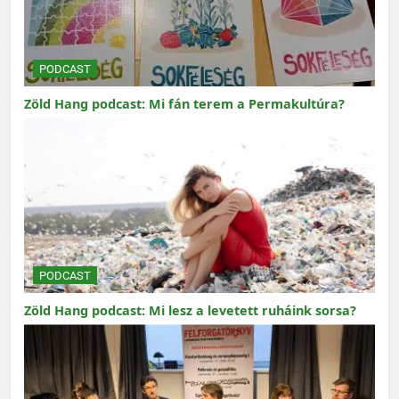
PODCAST
Zöld Hang podcast: Mi fán terem a Permakultúra?
PODCAST
Zöld Hang podcast: Mi lesz a levetett ruháink sorsa?