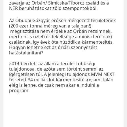
zavarja az Orbán/ Simicska/Tiborcz család és a
NER beruházásokat zöld szempontokból.
Az Óbudai Gázgyár erősen mérgezett területének
(200 ezer tonna méreg van a talajban!)
megtisztítása nem érdeke az Orbán rezsimnek,
mert nincs üzleti érdekeltsége a miniszterelnöki
családnak, így évek óta húzódik a kármentesítés.
Hogyan lehetne ezt az óriási szennyezést
hatástalanítani?
2014-ben lett az állam a terület többségi
tulajdonosa, de azóta sem történt semmi az
ígérgetésen túl. A jelenlegi tulajdonos MVM NEXT
félretett 34 milliárdot kármentesítésre, ami talán
elég is lenne, de csak nem akar elindulni a
program.