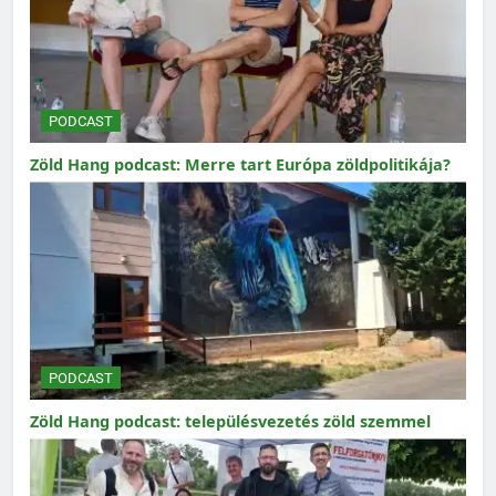
PODCAST
Zöld Hang podcast: Merre tart Európa zöldpolitikája?
PODCAST
Zöld Hang podcast: településvezetés zöld szemmel