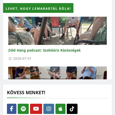
LEHET, HOGY LEMARADTÁL RÓLA!
Zöld Hang podcast: Szolidáris Közösségek
2026-07-31
KÖVESS MINKET!
Zöld Hang podcast: A zöldek és a politika
Magyarországon
2026-07-24