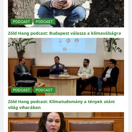
PODCAST
PODCAST.
Zöld Hang podcast: Budapest válasza a klímaválságra
PODCAST
PODCAST.
Zöld Hang podcast: Klímatudomány a tények utáni
világ viharában