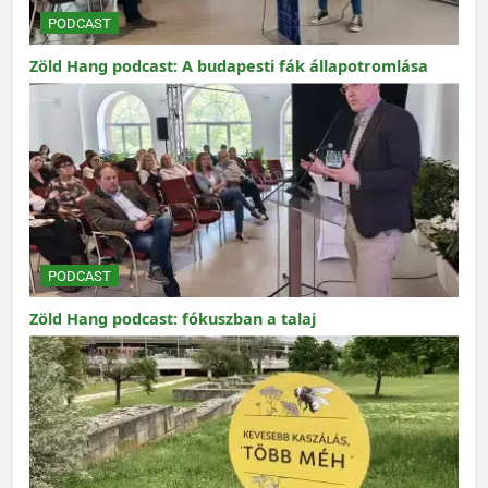
PODCAST
Zöld Hang podcast: A budapesti fák állapotromlása
PODCAST
Zöld Hang podcast: fókuszban a talaj