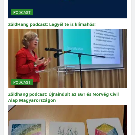
PODCAST
ZöldHang podcast: Legyél te is klímahős!
PODCAST
Zöldhang podcast: Újraindult az EGT és Norvég Civil
Alap Magyarországon