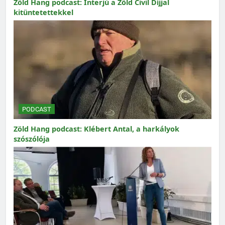
Zöld Hang podcast: Interjú a Zöld Civil Díjjal
kitüntetettekkel
PODCAST
Zöld Hang podcast: Klébert Antal, a harkályok
szószólója