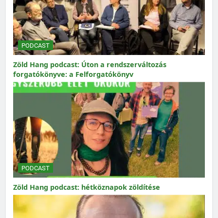
PODCAST
Zöld Hang podcast: Úton a rendszerváltozás
forgatókönyve: a Felforgatókönyv
PODCAST
Zöld Hang podcast: hétköznapok zöldítése