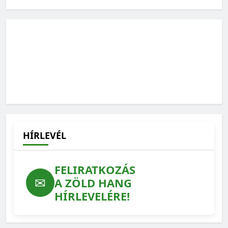
Zöld Hang podcast: Mit jelent a városi zöldpolitika?
2026-07-17
HÍRLEVÉL
FELIRATKOZÁS
✉
A ZÖLD HANG
HÍRLEVELÉRE!