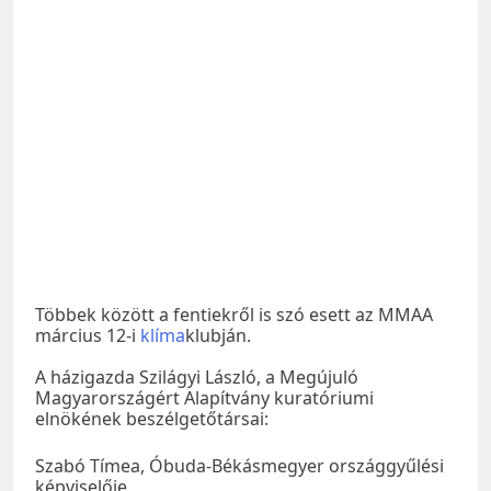
Többek között a fentiekről is szó esett az MMAA
március 12-i
klíma
klubján.
A házigazda Szilágyi László, a Megújuló
Magyarországért Alapítvány kuratóriumi
elnökének beszélgetőtársai:
Szabó Tímea, Óbuda-Békásmegyer országgyűlési
képviselője