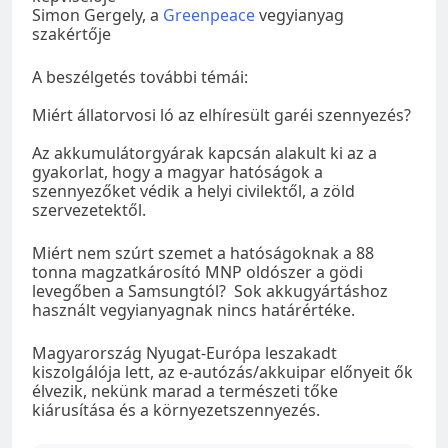
Simon Gergely, a
Greenpeace
vegyianyag
szakértője
A beszélgetés további témái:
Miért állatorvosi ló az elhíresült garéi szennyezés?
Az akkumulátorgyárak kapcsán alakult ki az a
gyakorlat, hogy a magyar hatóságok a
szennyezőket védik a helyi civilektől, a zöld
szervezetektől.
Miért nem szúrt szemet a hatóságoknak a 88
tonna magzatkárosító MNP oldószer a gödi
levegőben a Samsungtól? Sok akkugyártáshoz
használt vegyianyagnak nincs határértéke.
Magyarország Nyugat-Európa leszakadt
kiszolgálója lett, az e-autózás/akkuipar előnyeit ők
élvezik, nekünk marad a természeti tőke
kiárusítása és a környezetszennyezés.