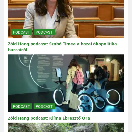
PODCAST
PODCAST.
Zöld Hang podcast: Szabó Tímea a hazai ökopolitika
harcairól
PODCAST
PODCAST.
Zöld Hang podcast: Klíma Ébresztő Óra