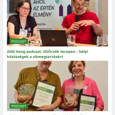
PODCAST
Zöld Hang podcast: VízŐrzők terepen – helyi
közösségek a vízmegtartásért
PODCAST