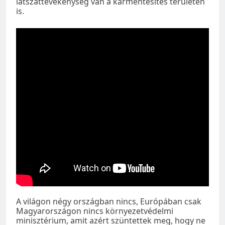
látszattevékenység van a kármentesítés területén
is.
A világon négy országban nincs, Európában csak
Magyarországon nincs környezetvédelmi
minisztérium, amit azért szüntettek meg, hogy ne