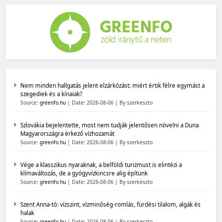
Nem minden hallgatás jelent elzárkózást: miért értik félre egymást a
szegediek és a kínaiak?
Source:
greenfo.hu
Date: 2026-08-06
By szerkeszto
Szlovákia bejelentette, most nem tudják jelentősen növelni a Duna
Magyarországra érkező vízhozamát
Source:
greenfo.hu
Date: 2026-08-06
By szerkeszto
Vége a klasszikus nyaraknak, a belföldi turizmust is elintézi a
klímaváltozás, de a gyógyvízkincsre alig építünk
Source:
greenfo.hu
Date: 2026-08-06
By szerkeszto
Szent Anna-tó: vízszint, vízminőség-romlás, fürdési tilalom, algák és
halak
Source:
greenfo.hu
Date: 2026-08-06
By szerkeszto