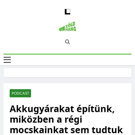
Skip
to
content
Magyarország
Zöld Hang – Természet, Klímaváltozás,
Zöld Hangja
Fenntarthatóság, Jövő
PODCAST
Akkugyárakat építünk,
miközben a régi
mocskainkat sem tudtuk