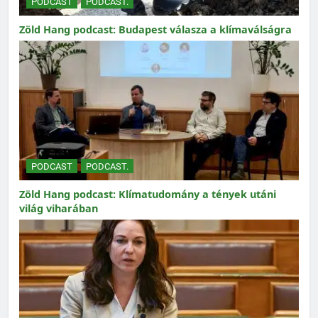
PODCAST
PODCAST.
Zöld Hang podcast: Budapest válasza a klímaválságra
PODCAST
PODCAST.
Zöld Hang podcast: Klímatudomány a tények utáni
világ viharában