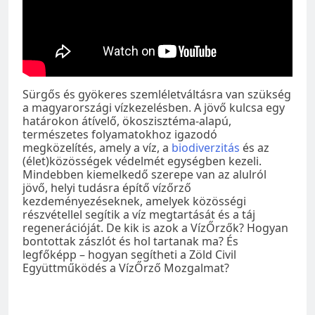
Sürgős és gyökeres szemléletváltásra van szükség
a magyarországi vízkezelésben. A jövő kulcsa egy
határokon átívelő, ökoszisztéma-alapú,
természetes folyamatokhoz igazodó
megközelítés, amely a víz, a
biodiverzitás
és az
(élet)közösségek védelmét egységben kezeli.
Mindebben kiemelkedő szerepe van az alulról
jövő, helyi tudásra építő vízőrző
kezdeményezéseknek, amelyek közösségi
részvétellel segítik a víz megtartását és a táj
regenerációját. De kik is azok a VízŐrzők? Hogyan
bontottak zászlót és hol tartanak ma? És
legfőképp – hogyan segítheti a Zöld Civil
Együttműködés a VízŐrző Mozgalmat?