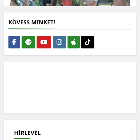
KÖVESS MINKET!
Zöld Hang podcast: Szolidáris Közösségek
2026-07-31
Zöld Hang podcast: A zöldek és a politika
Magyarországon
2026-07-24
HÍRLEVÉL