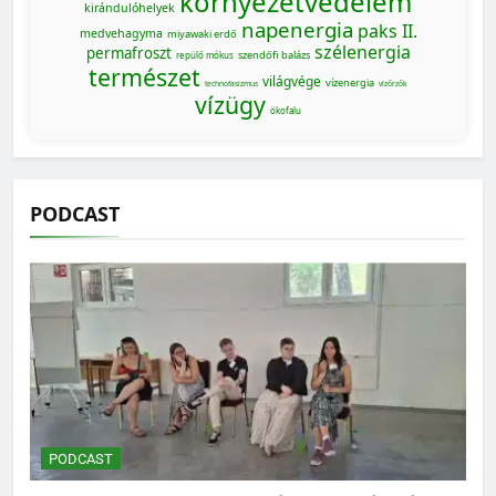
környezetvédelem
kirándulóhelyek
napenergia
paks II.
medvehagyma
miyawaki erdő
szélenergia
permafroszt
szendőfi balázs
repülő mókus
természet
világvége
vízenergia
technofasizmus
vízőrzők
vízügy
ökofalu
PODCAST
PODCAST