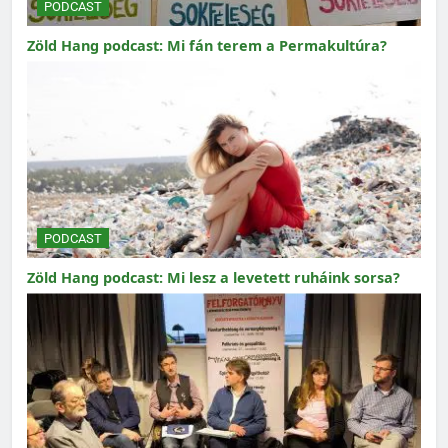
PODCAST
Zöld Hang podcast: Mi fán terem a Permakultúra?
PODCAST
Zöld Hang podcast: Mi lesz a levetett ruháink sorsa?