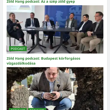
Zöld Hang podcast: Az a szép zöld gyep
PODCAST
Zöld Hang podcast: Budapest körforgásos
vízgazdálkodása