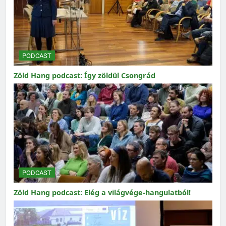
PODCAST
Zöld Hang podcast: Így zöldül Csongrád
PODCAST
Zöld Hang podcast: Elég a világvége-hangulatból!