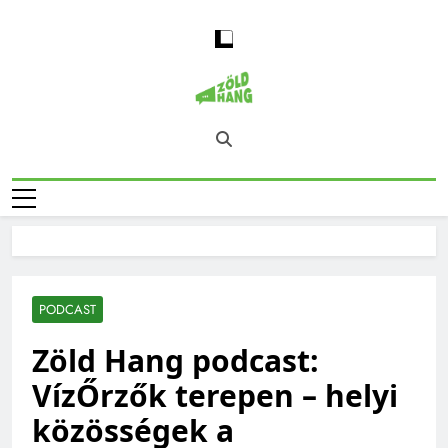
Skip
to
content
Magyarország
Zöld Hang – Természet, Klímaváltozás,
Zöld Hangja
Fenntarthatóság, Jövő
PODCAST
Zöld Hang podcast:
VízŐrzők terepen – helyi
közösségek a