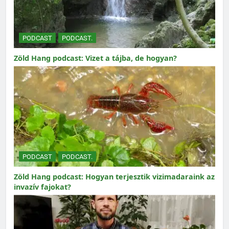
PODCAST
PODCAST.
Zöld Hang podcast: Vizet a tájba, de hogyan?
PODCAST
PODCAST.
Zöld Hang podcast: Hogyan terjesztik vizimadaraink az
invazív fajokat?