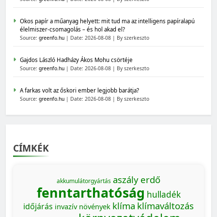
Okos papír a műanyag helyett: mit tud ma az intelligens papíralapú
élelmiszer-csomagolás – és hol akad el?
Source:
greenfo.hu
Date: 2026-08-08
By szerkeszto
Gajdos László Hadházy Ákos Mohu csörtéje
Source:
greenfo.hu
Date: 2026-08-08
By szerkeszto
A farkas volt az őskori ember legjobb barátja?
Source:
greenfo.hu
Date: 2026-08-08
By szerkeszto
CÍMKÉK
aszály
erdő
akkumulátorgyártás
fenntarthatóság
hulladék
klíma
klímaváltozás
időjárás
invazív növények