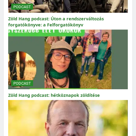
PODCAST
Zöld Hang podcast: Úton a rendszerváltozás
forgatókönyve: a Felforgatókönyv
PODCAST
Zöld Hang podcast: hétköznapok zöldítése