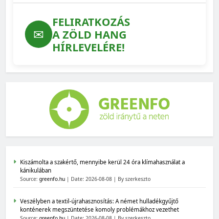
FELIRATKOZÁS
✉
A ZÖLD HANG
HÍRLEVELÉRE!
Kiszámolta a szakértő, mennyibe kerül 24 óra klímahasználat a
kánikulában
Source:
greenfo.hu
Date: 2026-08-08
By szerkeszto
Veszélyben a textil-újrahasznosítás: A német hulladékgyűjtő
konténerek megszüntetése komoly problémákhoz vezethet
Source:
greenfo.hu
Date: 2026-08-08
By szerkeszto