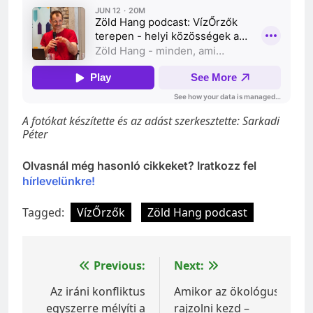
A fotókat készítette és az adást szerkesztette: Sarkadi
Péter
Olvasnál még hasonló cikkeket? Iratkozz fel
hírlevelünkre!
Tagged:
VízŐrzők
Zöld Hang podcast
Bejegyzés
Previous:
Next:
navigáció
Az iráni konfliktus
Amikor az ökológus
egyszerre mélyíti a
rajzolni kezd –