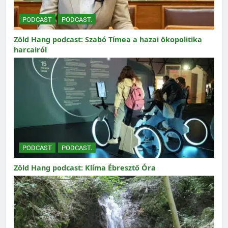
PODCAST
PODCAST.
Zöld Hang podcast: Szabó Tímea a hazai ökopolitika
harcairól
PODCAST
PODCAST.
Zöld Hang podcast: Klíma Ébresztő Óra