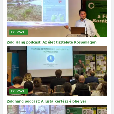
PODCAST
Zöld Hang podcast: Az élet tisztelete Kóspallagon
PODCAST
Zöldhang podcast: A lusta kertész élőhelyei