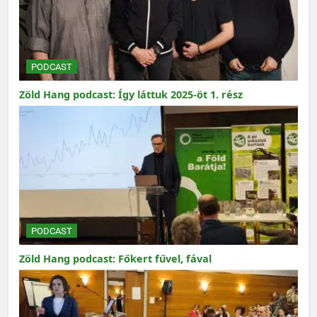
PODCAST
Zöld Hang podcast: Így láttuk 2025-öt 1. rész
PODCAST
Zöld Hang podcast: Főkert fűvel, fával