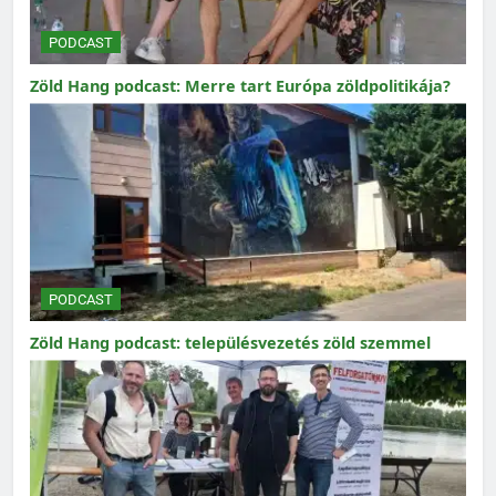
PODCAST
Zöld Hang podcast: Merre tart Európa zöldpolitikája?
PODCAST
Zöld Hang podcast: településvezetés zöld szemmel