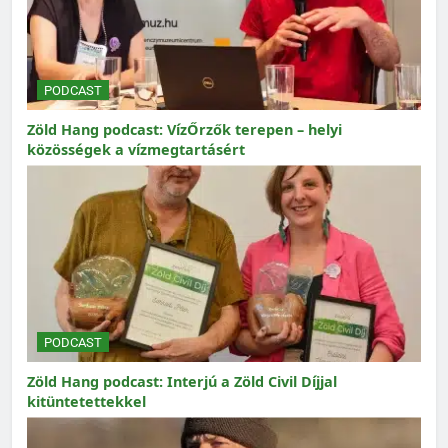
PODCAST
Zöld Hang podcast: VízŐrzők terepen – helyi
közösségek a vízmegtartásért
PODCAST
Zöld Hang podcast: Interjú a Zöld Civil Díjjal
kitüntetettekkel