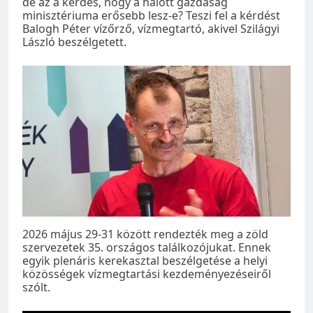
de az a kérdés, hogy a halott gazdaság
minisztériuma erősebb lesz-e? Teszi fel a kérdést
Balogh Péter vízőrző, vízmegtartó, akivel Szilágyi
László beszélgetett.
2026 május 29-31 között rendezték meg a zöld
szervezetek 35. országos találkozójukat. Ennek
egyik plenáris kerekasztal beszélgetése a helyi
közösségek vízmegtartási kezdeményezéseiről
szólt.