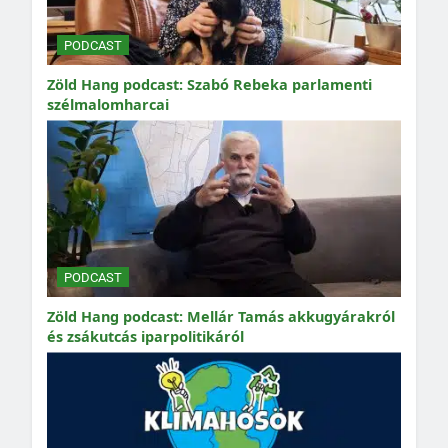
PODCAST
Zöld Hang podcast: Szabó Rebeka parlamenti
szélmalomharcai
PODCAST
Zöld Hang podcast: Mellár Tamás akkugyárakról
és zsákutcás iparpolitikáról