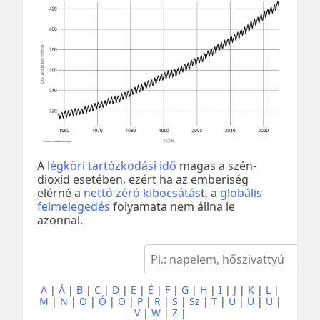
A
légköri tartózkodási idő
magas a szén-
dioxid esetében, ezért ha az emberiség
elérné a
nettó zéró kibocsátás
t, a
globális
felmelegedés
folyamata nem állna le
azonnal.
A
|
Á
|
B
|
C
|
D
|
E
|
É
|
F
|
G
|
H
|
I
|
J
|
K
|
L
|
M
|
N
|
O
|
Ó
|
Ö
|
P
|
R
|
S
|
Sz
|
T
|
U
|
Ú
|
Ü
|
V
|
W
|
Z
|