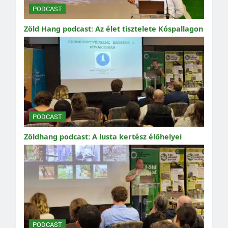
PODCAST
Zöld Hang podcast: Az élet tisztelete Kóspallagon
PODCAST
Zöldhang podcast: A lusta kertész élőhelyei
PODCAST