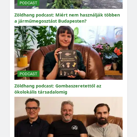
PODCAST
Zöldhang podcast: Miért nem használják többen
a járműmegosztást Budapesten?
PODCAST
Zöldhang podcast: Gombaszeretettől az
ökolokális társadalomig