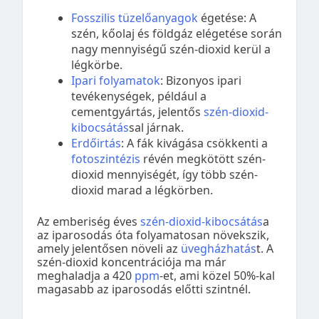
Fosszilis tüzelőanyagok
égetése: A
szén, kőolaj és földgáz elégetése során
nagy mennyiségű szén-dioxid kerül a
légkörbe.
Ipari folyamatok
: Bizonyos ipari
tevékenységek, például a
cementgyártás, jelentős
szén-dioxid-
kibocsátás
sal járnak.
Erdőirtás
: A fák kivágása csökkenti a
fotoszintézis
révén megkötött szén-
dioxid mennyiségét, így több szén-
dioxid marad a légkörben.
Az emberiség éves
szén-dioxid-kibocsátás
a
az iparosodás óta folyamatosan növekszik,
amely jelentősen növeli az
üvegházhatás
t. A
szén-dioxid koncentrációja ma már
meghaladja a 420
ppm
-et, ami közel 50%-kal
magasabb az iparosodás előtti szintnél.