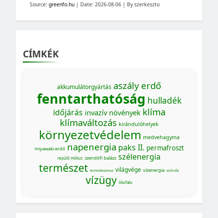
Source:
greenfo.hu
Date: 2026-08-06
By szerkeszto
CÍMKÉK
aszály
erdő
akkumulátorgyártás
fenntarthatóság
hulladék
klíma
időjárás
invazív növények
klímaváltozás
kirándulóhelyek
környezetvédelem
medvehagyma
napenergia
paks II.
permafroszt
miyawaki erdő
szélenergia
szendőfi balázs
repülő mókus
természet
világvége
vízenergia
technofasizmus
vízőrzők
vízügy
ökofalu