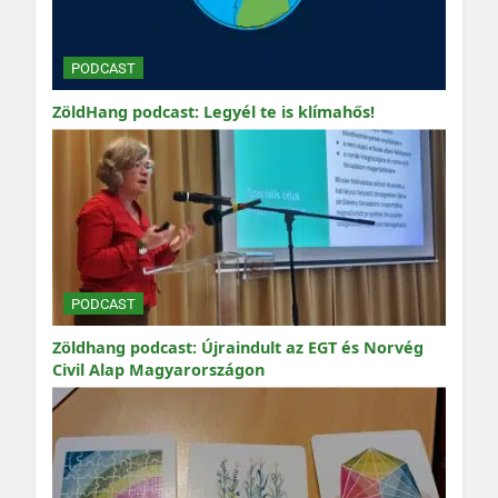
PODCAST
ZöldHang podcast: Legyél te is klímahős!
PODCAST
Zöldhang podcast: Újraindult az EGT és Norvég
Civil Alap Magyarországon