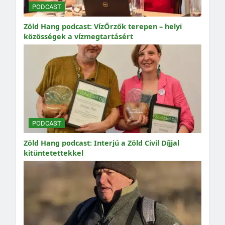
PODCAST
Zöld Hang podcast: VízŐrzők terepen – helyi
közösségek a vízmegtartásért
PODCAST
Zöld Hang podcast: Interjú a Zöld Civil Díjjal
kitüntetettekkel