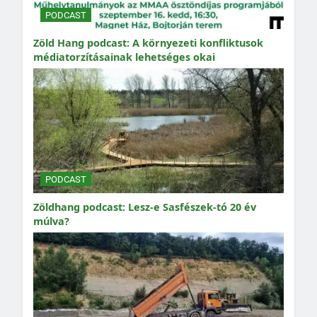
PODCAST
Zöld Hang podcast: A környezeti konfliktusok
médiatorzításainak lehetséges okai
PODCAST
Zöldhang podcast: Lesz-e Sasfészek-tó 20 év
múlva?