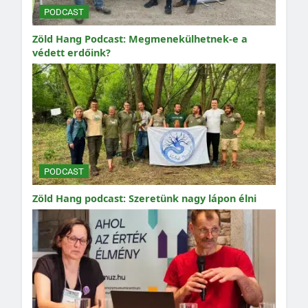
PODCAST
Zöld Hang Podcast: Megmenekülhetnek-e a
védett erdőink?
PODCAST
Zöld Hang podcast: Szeretünk nagy lápon élni