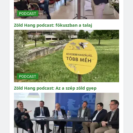
PODCAST
Zöld Hang podcast: fókuszban a talaj
PODCAST
Zöld Hang podcast: Az a szép zöld gyep