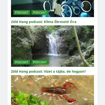
PODCAST
PODCAST.
Zöld Hang podcast: Klíma Ébresztő Óra
PODCAST
PODCAST.
Zöld Hang podcast: Vizet a tájba, de hogyan?