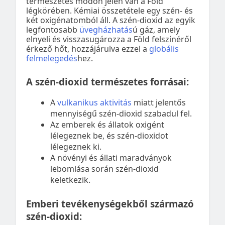
természetes módon jelen van a Föld
légkörében. Kémiai összetétele egy szén- és
két oxigénatomból áll. A szén-dioxid az egyik
legfontosabb
üvegházhatás
ú gáz, amely
elnyeli és visszasugározza a Föld felszínéről
érkező hőt, hozzájárulva ezzel a
globális
felmelegedés
hez.
A szén-dioxid természetes forrásai:
A
vulkanikus aktivitás
miatt jelentős
mennyiségű szén-dioxid szabadul fel.
Az emberek és állatok oxigént
lélegeznek be, és szén-dioxidot
lélegeznek ki.
A növényi és állati maradványok
lebomlása során szén-dioxid
keletkezik.
Emberi tevékenységekből származó
szén-dioxid: