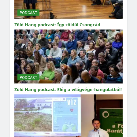
PODCAST
Zöld Hang podcast: Így zöldül Csongrád
PODCAST
Zöld Hang podcast: Elég a világvége-hangulatból!