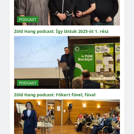
PODCAST
Zöld Hang podcast: Így láttuk 2025-öt 1. rész
PODCAST
Zöld Hang podcast: Főkert fűvel, fával