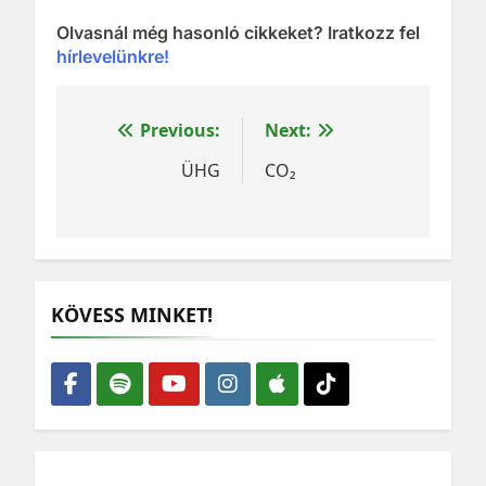
Olvasnál még hasonló cikkeket? Iratkozz fel
hírlevelünkre!
Bejegyzés
Previous:
Next:
navigáció
ÜHG
CO₂
KÖVESS MINKET!