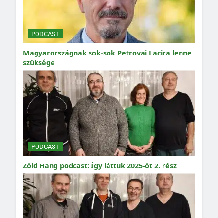
PODCAST
Magyarországnak sok-sok Petrovai Lacira lenne
szüksége
PODCAST
Zöld Hang podcast: Így láttuk 2025-öt 2. rész