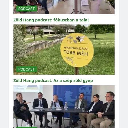
PODCAST
Zöld Hang podcast: fókuszban a talaj
PODCAST
Zöld Hang podcast: Az a szép zöld gyep