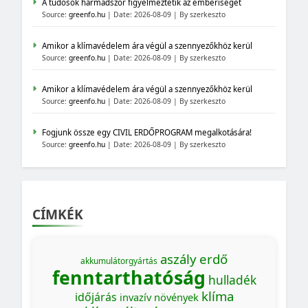
A tudósok harmadszor figyelmeztetik az emberiséget
Source:
greenfo.hu
Date: 2026-08-09
By szerkeszto
Amikor a klímavédelem ára végül a szennyezőkhöz kerül
Source:
greenfo.hu
Date: 2026-08-09
By szerkeszto
Amikor a klímavédelem ára végül a szennyezőkhöz kerül
Source:
greenfo.hu
Date: 2026-08-09
By szerkeszto
Fogjunk össze egy CIVIL ERDŐPROGRAM megalkotására!
Source:
greenfo.hu
Date: 2026-08-09
By szerkeszto
CÍMKÉK
aszály
erdő
akkumulátorgyártás
fenntarthatóság
hulladék
klíma
időjárás
invazív növények