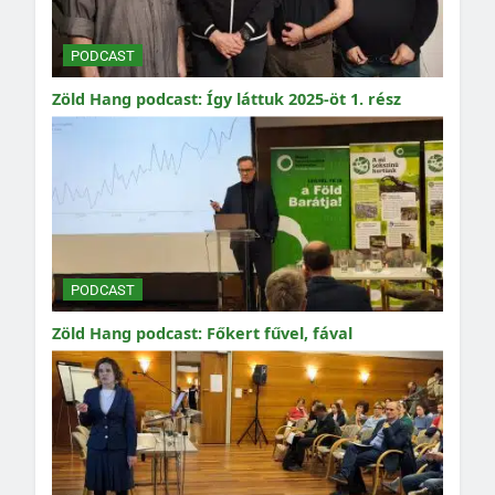
PODCAST
Zöld Hang podcast: Így láttuk 2025-öt 1. rész
PODCAST
Zöld Hang podcast: Főkert fűvel, fával