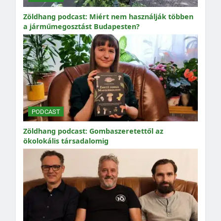
Zöldhang podcast: Miért nem használják többen
a járműmegosztást Budapesten?
PODCAST
Zöldhang podcast: Gombaszeretettől az
ökolokális társadalomig