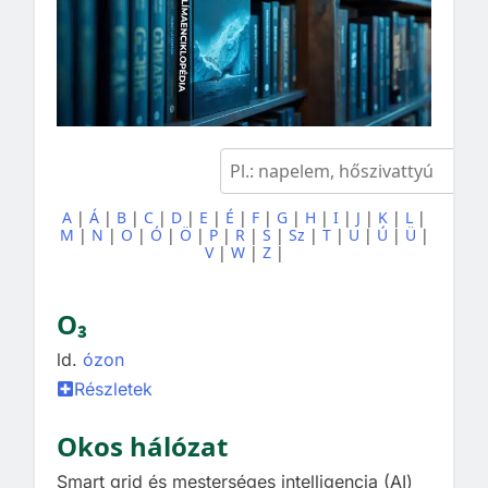
A
|
Á
|
B
|
C
|
D
|
E
|
É
|
F
|
G
|
H
|
I
|
J
|
K
|
L
|
M
|
N
|
O
|
Ó
|
Ö
|
P
|
R
|
S
|
Sz
|
T
|
U
|
Ú
|
Ü
|
V
|
W
|
Z
|
O₃
ld.
ózon
Részletek
Okos hálózat
Smart grid és mesterséges intelligencia (AI)