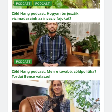
PODCAST
PODCAST.
Zöld Hang podcast: Hogyan terjesztik
vizimadaraink az invazív fajokat?
PODCAST
Zöld Hang podcast: Merre tovább, zöldpolitika?
Tordai Bence válaszol