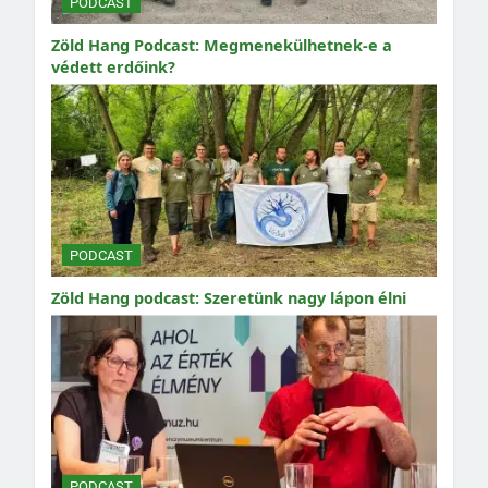
PODCAST
Zöld Hang Podcast: Megmenekülhetnek-e a
védett erdőink?
PODCAST
Zöld Hang podcast: Szeretünk nagy lápon élni
PODCAST