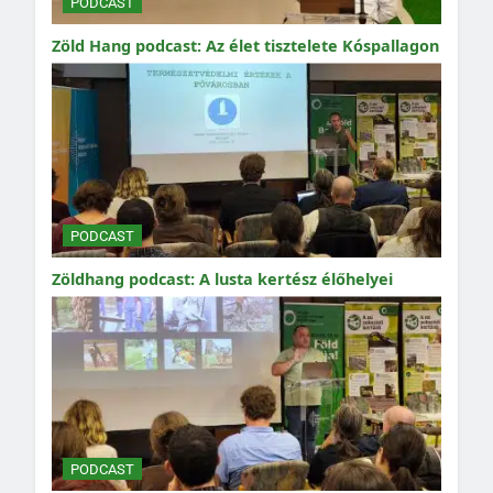
PODCAST
Zöld Hang podcast: Az élet tisztelete Kóspallagon
PODCAST
Zöldhang podcast: A lusta kertész élőhelyei
PODCAST