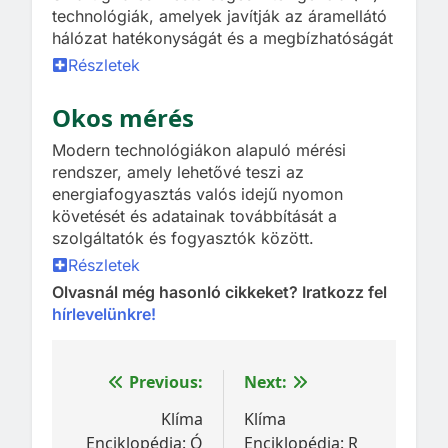
technológiák, amelyek javítják az áramellátó
hálózat hatékonyságát és a megbízhatóságát
Részletek
Okos mérés
Modern technológiákon alapuló mérési
rendszer, amely lehetővé teszi az
energiafogyasztás valós idejű nyomon
követését és adatainak továbbítását a
szolgáltatók és fogyasztók között.
Részletek
Olvasnál még hasonló cikkeket? Iratkozz fel
hírlevelünkre!
Bejegyzés
Previous:
Next:
navigáció
Klíma
Klíma
Enciklopédia: Ó
Enciklopédia: R