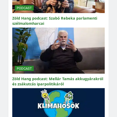
PODCAST
Zöld Hang podcast: Szabó Rebeka parlamenti
szélmalomharcai
PODCAST
Zöld Hang podcast: Mellár Tamás akkugyárakról
és zsákutcás iparpolitikáról