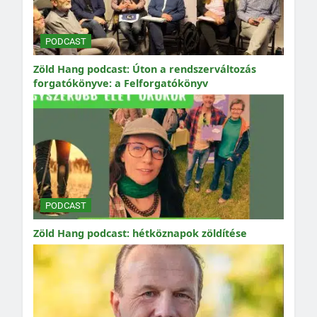
PODCAST
Zöld Hang podcast: Úton a rendszerváltozás
forgatókönyve: a Felforgatókönyv
PODCAST
Zöld Hang podcast: hétköznapok zöldítése