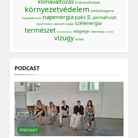
klímaváltozás
kirándulóhelyek
környezetvédelem
medvehagyma
napenergia
paks II.
permafroszt
miyawaki erdő
szélenergia
szendőfi balázs
repülő mókus
természet
világvége
vízenergia
technofasizmus
vízőrzők
vízügy
ökofalu
PODCAST
PODCAST