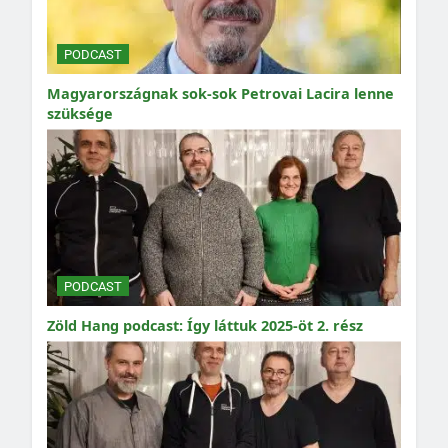
PODCAST
Magyarországnak sok-sok Petrovai Lacira lenne
szüksége
PODCAST
Zöld Hang podcast: Így láttuk 2025-öt 2. rész