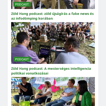
PODCAST
Zöld Hang podcast: zöld újságírás a fake news és
az infodömping korában
PODCAST
Zöld Hang podcast: A mesterséges intelligencia
politikai vonatkozásai