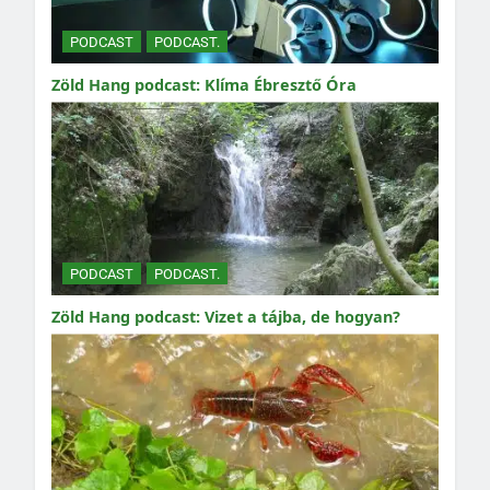
PODCAST
PODCAST.
Zöld Hang podcast: Klíma Ébresztő Óra
PODCAST
PODCAST.
Zöld Hang podcast: Vizet a tájba, de hogyan?