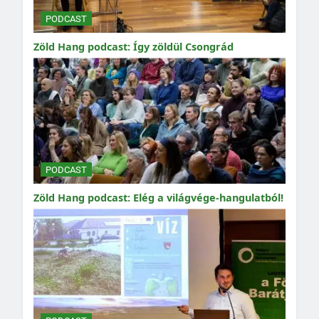
PODCAST
Zöld Hang podcast: Így zöldül Csongrád
PODCAST
Zöld Hang podcast: Elég a világvége-hangulatból!