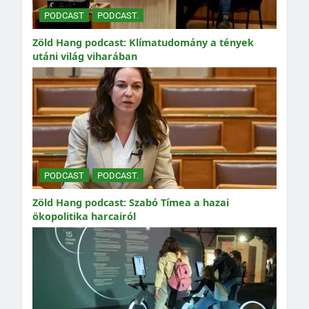
PODCAST
PODCAST.
Zöld Hang podcast: Klímatudomány a tények
utáni világ viharában
PODCAST
PODCAST.
Zöld Hang podcast: Szabó Tímea a hazai
ökopolitika harcairól