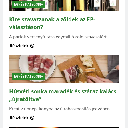
EGYÉB KATEGÓRIA
Kire szavazzanak a zöldek az EP-
választáson?
A pártok versenyfutása egymillió zöld szavazatért!
Részletek
EGYÉB KATEGÓRIA
Húsvéti sonka maradék és száraz kalács
„újratöltve”
Kreatív ünnepi konyha az újrahasznosítás jegyében.
Részletek