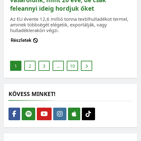
feleannyi ideig hordjuk őket
Az EU évente 12,6 millió tonna textilhulladékot termel,
aminek többségét elégetik, exportálják, vagy
hulladéklerakón végzi.
Részletek
1
2
3
…
10
KÖVESS MINKET!