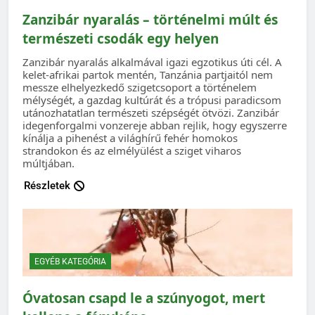
Zanzibár nyaralás – történelmi múlt és
természeti csodák egy helyen
Zanzibár nyaralás alkalmával igazi egzotikus úti cél. A
kelet-afrikai partok mentén, Tanzánia partjaitól nem
messze elhelyezkedő szigetcsoport a történelem
mélységét, a gazdag kultúrát és a trópusi paradicsom
utánozhatatlan természeti szépségét ötvözi. Zanzibár
idegenforgalmi vonzereje abban rejlik, hogy egyszerre
kínálja a pihenést a világhírű fehér homokos
strandokon és az elmélyülést a sziget viharos
múltjában.
Részletek
EGYÉB KATEGÓRIA
Óvatosan csapd le a szúnyogot, mert