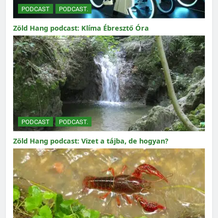
PODCAST
PODCAST.
Zöld Hang podcast: Klíma Ébresztő Óra
PODCAST
PODCAST.
Zöld Hang podcast: Vizet a tájba, de hogyan?