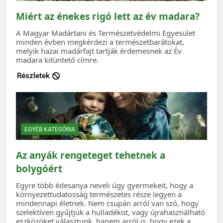
Miért az énekes rigó lett az év madara?
A Magyar Madártani és Természetvédelmi Egyesület
minden évben megkérdezi a természetbarátokat,
melyik hazai madárfajt tartják érdemesnek az Év
madara kitüntető címre.
Részletek
EGYÉB KATEGÓRIA
Az anyák rengeteget tehetnek a
bolygóért
Egyre több édesanya neveli úgy gyermekeit, hogy a
környezettudatosság természetes része legyen a
mindennapi életnek. Nem csupán arról van szó, hogy
szelektíven gyűjtjük a hulladékot, vagy újrahasználható
eszközöket választunk, hanem arról is, hogy ezek a