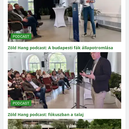
PODCAST
Zöld Hang podcast: A budapesti fák állapotromlása
PODCAST
Zöld Hang podcast: fókuszban a talaj