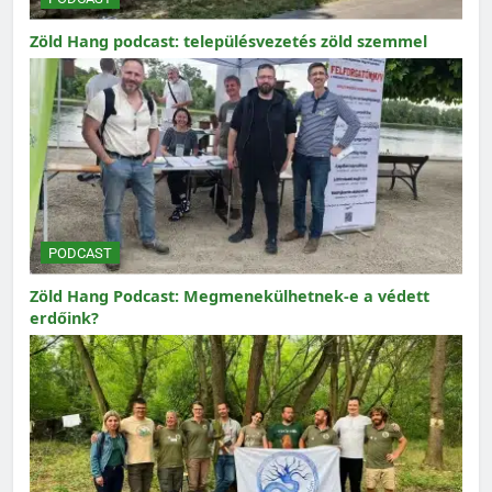
Zöld Hang podcast: településvezetés zöld szemmel
PODCAST
Zöld Hang Podcast: Megmenekülhetnek-e a védett
erdőink?