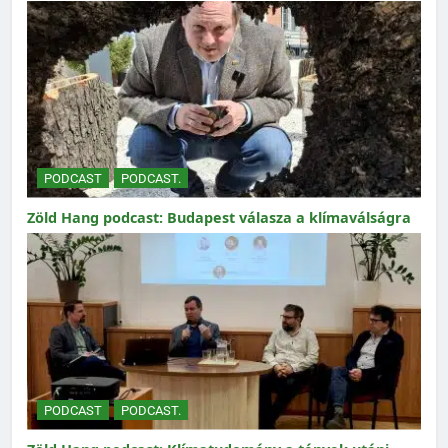
PODCAST
PODCAST.
Zöld Hang podcast: Budapest válasza a klímaválságra
PODCAST
PODCAST.