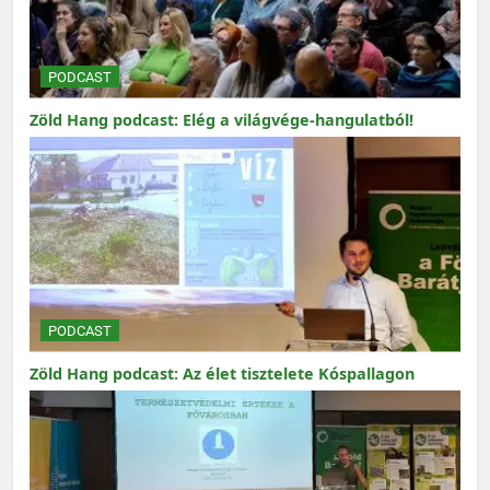
PODCAST
Zöld Hang podcast: Elég a világvége-hangulatból!
PODCAST
Zöld Hang podcast: Az élet tisztelete Kóspallagon