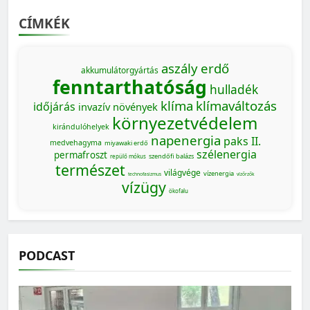
CÍMKÉK
aszály
erdő
akkumulátorgyártás
fenntarthatóság
hulladék
klíma
klímaváltozás
időjárás
invazív növények
környezetvédelem
kirándulóhelyek
napenergia
paks II.
medvehagyma
miyawaki erdő
szélenergia
permafroszt
szendőfi balázs
repülő mókus
természet
világvége
vízenergia
technofasizmus
vízőrzők
vízügy
ökofalu
PODCAST