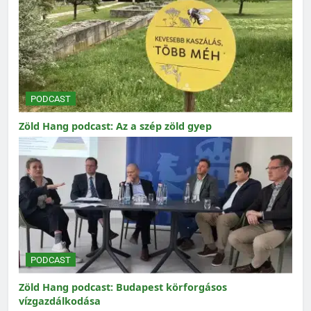
PODCAST
Zöld Hang podcast: Az a szép zöld gyep
PODCAST
Zöld Hang podcast: Budapest körforgásos
vízgazdálkodása