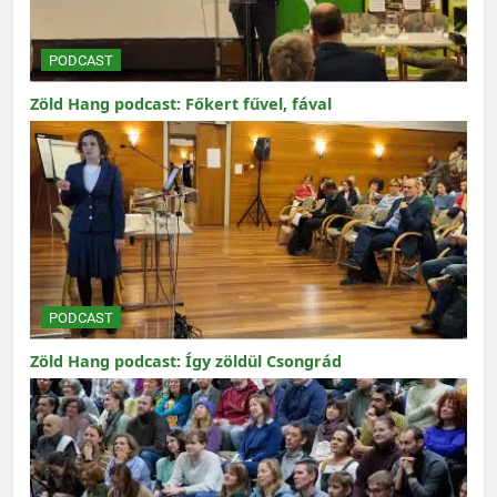
PODCAST
Zöld Hang podcast: Főkert fűvel, fával
PODCAST
Zöld Hang podcast: Így zöldül Csongrád