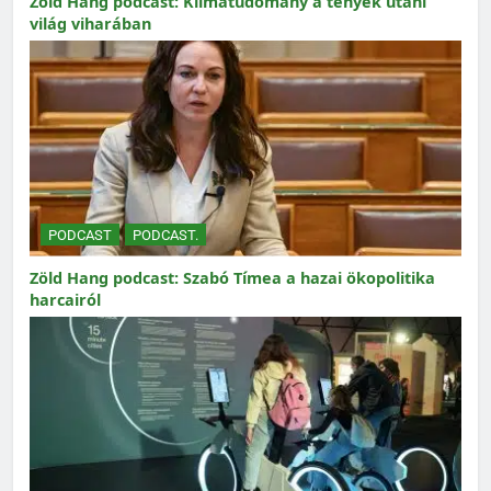
Zöld Hang podcast: Klímatudomány a tények utáni
világ viharában
PODCAST
PODCAST.
Zöld Hang podcast: Szabó Tímea a hazai ökopolitika
harcairól