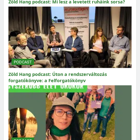
Zöld Hang podcast: Mi lesz a levetett ruháink sorsa?
PODCAST
Zöld Hang podcast: Úton a rendszerváltozás
forgatókönyve: a Felforgatókönyv