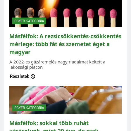
EGYÉB KATEGÓRIA
Másfélfok: A rezsicsökkentés-csökkentés
mérlege: több fát és szemetet éget a
magyar
A 2022-es gázáremelés nagy riadalmat keltett a
lakossági piacon
Részletek
EGYÉB KATEGÓRIA
Másfélfok: sokkal több ruhát
vásárolunk, mint 20 éve, de csak