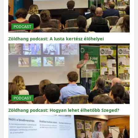
PODCAST
Zöldhang podcast: A lusta kertész élőhelyei
PODCAST
Zöldhang podcast: Hogyan lehet élhetőbb Szeged?