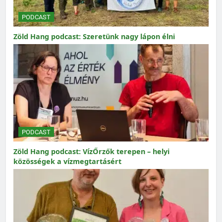
PODCAST
Zöld Hang podcast: Szeretünk nagy lápon élni
PODCAST
Zöld Hang podcast: VízŐrzők terepen – helyi
közösségek a vízmegtartásért