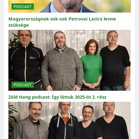
PODCAST
Magyarországnak sok-sok Petrovai Lacira lenne
szüksége
PODCAST
Zöld Hang podcast: Így láttuk 2025-öt 2. rész