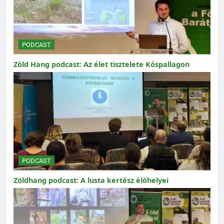
PODCAST
Zöld Hang podcast: Az élet tisztelete Kóspallagon
PODCAST
Zöldhang podcast: A lusta kertész élőhelyei