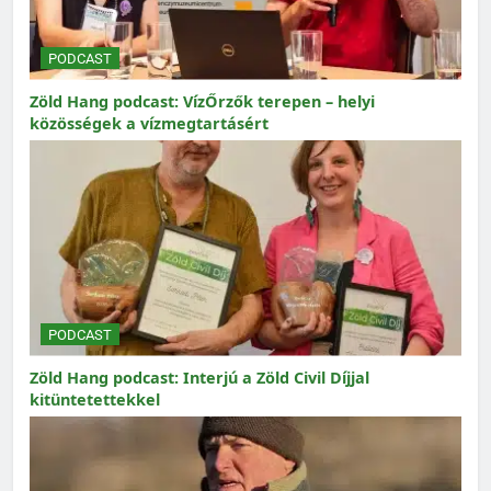
PODCAST
Zöld Hang podcast: VízŐrzők terepen – helyi
közösségek a vízmegtartásért
PODCAST
Zöld Hang podcast: Interjú a Zöld Civil Díjjal
kitüntetettekkel