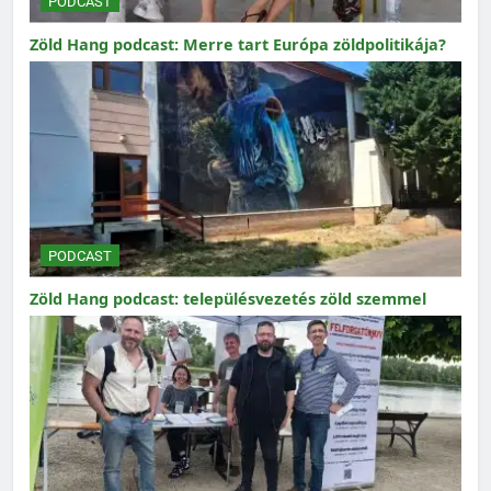
PODCAST
Zöld Hang podcast: Merre tart Európa zöldpolitikája?
PODCAST
Zöld Hang podcast: településvezetés zöld szemmel