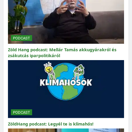
PODCAST
Zöld Hang podcast: Mellár Tamás akkugyárakról és
zsákutcás iparpolitikáról
PODCAST
ZöldHang podcast: Legyél te is klímahős!