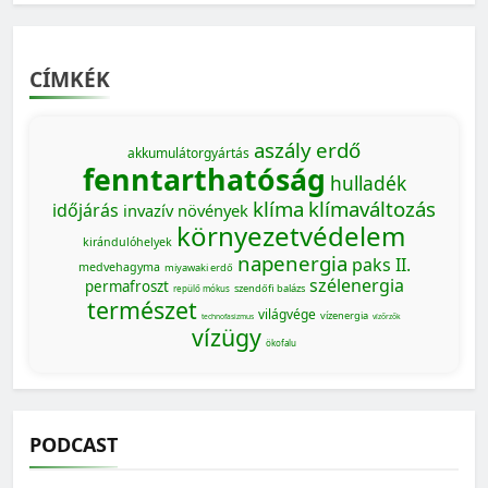
CÍMKÉK
aszály
erdő
akkumulátorgyártás
fenntarthatóság
hulladék
klíma
klímaváltozás
időjárás
invazív növények
környezetvédelem
kirándulóhelyek
napenergia
paks II.
medvehagyma
miyawaki erdő
szélenergia
permafroszt
szendőfi balázs
repülő mókus
természet
világvége
vízenergia
technofasizmus
vízőrzők
vízügy
ökofalu
PODCAST