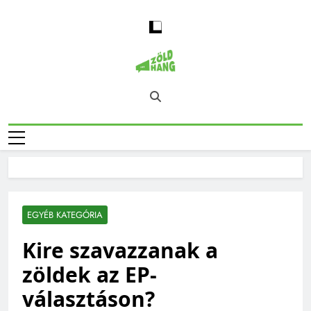
Skip
to
content
Magyarország
Zöld Hang – Természet, Klímaváltozás,
Zöld Hangja
Fenntarthatóság, Jövő
EGYÉB KATEGÓRIA
Kire szavazzanak a
zöldek az EP-
választáson?