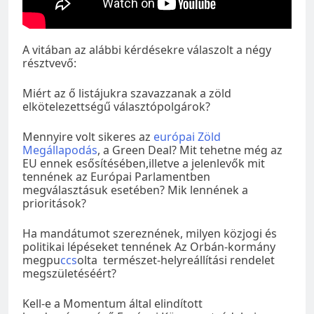
A vitában az alábbi kérdésekre válaszolt a négy
résztvevő:
Miért az ő listájukra szavazzanak a zöld
elkötelezettségű választópolgárok?
Mennyire volt sikeres az
európai Zöld
Megállapodás
, a Green Deal? Mit tehetne még az
EU ennek esősítésében,illetve a jelenlevők mit
tennének az Európai Parlamentben
megválasztásuk esetében? Mik lennének a
prioritások?
Ha mandátumot szereznének, milyen közjogi és
politikai lépéseket tennének Az Orbán-kormány
megpu
ccs
olta természet-helyreállítási rendelet
megszületéséért?
Kell-e a Momentum által elindított