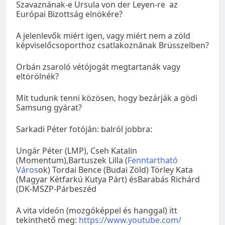
Szavaznának-e Ursula von der Leyen-re az
Európai Bizottság elnökére?
A jelenlevők miért igen, vagy miért nem a zöld
képviselőcsoporthoz csatlakoznának Brüsszelben?
Orbán zsaroló vétójogát megtartanák vagy
eltörölnék?
Mit tudunk tenni közösen, hogy bezárják a gödi
Samsung gyárat?
Sarkadi Péter fotóján: balról jobbra:
Ungár Péter (LMP), Cseh Katalin
(Momentum),Bartuszek Lilla (
Fenntartható
Város
ok) Tordai Bence (Budai Zöld) Törley Kata
(Magyar Kétfarkú Kutya Párt) ésBarabás Richárd
(DK-MSZP-Párbeszéd
A vita videón (mozgóképpel és hanggal) itt
tekinthető meg:
https://www.youtube.com/