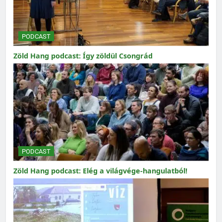
PODCAST
Zöld Hang podcast: Így zöldül Csongrád
PODCAST
Zöld Hang podcast: Elég a világvége-hangulatból!