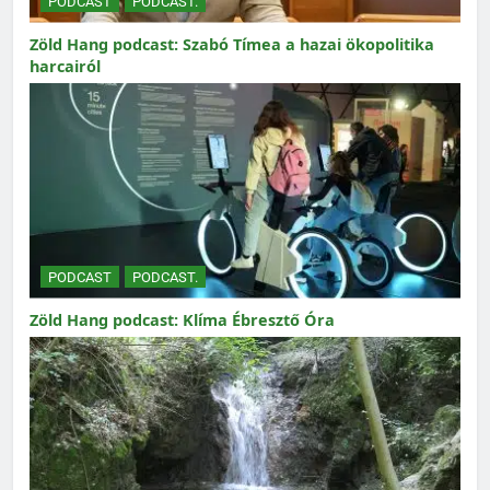
PODCAST
PODCAST.
Zöld Hang podcast: Szabó Tímea a hazai ökopolitika
harcairól
PODCAST
PODCAST.
Zöld Hang podcast: Klíma Ébresztő Óra