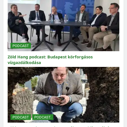
PODCAST
Zöld Hang podcast: Budapest körforgásos
vízgazdálkodása
PODCAST
PODCAST.