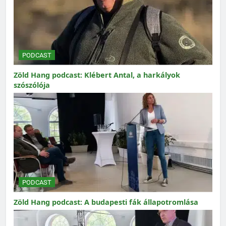
PODCAST
Zöld Hang podcast: Klébert Antal, a harkályok
szószólója
PODCAST
Zöld Hang podcast: A budapesti fák állapotromlása