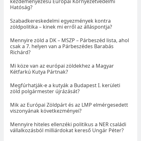
kezdeményezésű Európai Környezetvédelmi
Hatóság?
Szabadkereskedelmi egyezmények kontra
zöldpolitika – kinek mi erről az álláspontja?
Mennyire zöld a DK – MSZP – Párbeszéd lista, ahol
csak a 7. helyen van a Párbeszédes Barabás
Richárd?
Mi köze van az európai zöldekhez a Magyar
Kétfarkú Kutya Pártnak?
Megfúrhatják-e a kutyák a Budapest I. kerületi
zöld polgármester újrázását?
Mik az Európai Zöldpárt és az LMP elmérgesedett
viszonyának következményei?
Mennyire hiteles ellenzéki politikus a NER családi
vállalkozásból milliárdokat kereső Ungár Péter?