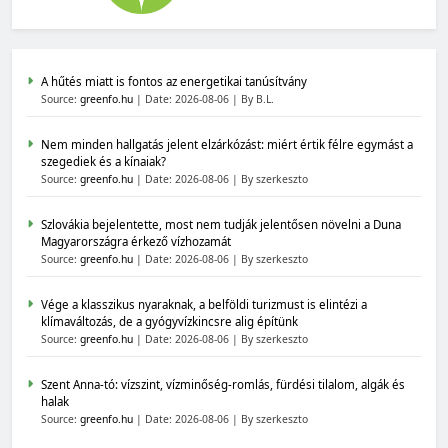
A hűtés miatt is fontos az energetikai tanúsítvány
Source:
greenfo.hu
Date: 2026-08-06
By B.L.
Nem minden hallgatás jelent elzárkózást: miért értik félre egymást a
szegediek és a kínaiak?
Source:
greenfo.hu
Date: 2026-08-06
By szerkeszto
Szlovákia bejelentette, most nem tudják jelentősen növelni a Duna
Magyarországra érkező vízhozamát
Source:
greenfo.hu
Date: 2026-08-06
By szerkeszto
Vége a klasszikus nyaraknak, a belföldi turizmust is elintézi a
klímaváltozás, de a gyógyvízkincsre alig építünk
Source:
greenfo.hu
Date: 2026-08-06
By szerkeszto
Szent Anna-tó: vízszint, vízminőség-romlás, fürdési tilalom, algák és
halak
Source:
greenfo.hu
Date: 2026-08-06
By szerkeszto