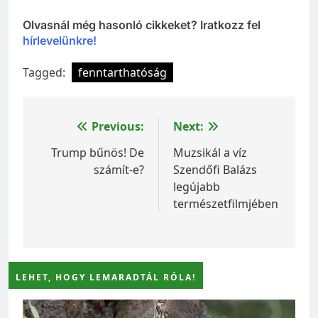
Olvasnál még hasonló cikkeket? Iratkozz fel
hírlevelünkre!
Tagged:
fenntarthatóság
Bejegyzés
Previous:
Next:
navigáció
Trump bűnös! De
Muzsikál a víz
számít-e?
Szendőfi Balázs
legújabb
természetfilmjében
LEHET, HOGY LEMARADTÁL RÓLA!