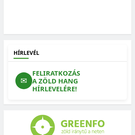
Zöldhang podcast: éghajlatkutatási kérdőjelek
2025-09-12
HÍRLEVÉL
FELIRATKOZÁS
✉
A ZÖLD HANG
HÍRLEVELÉRE!