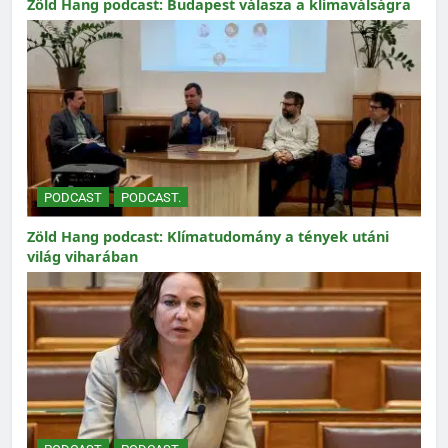
Zöld Hang podcast: Budapest válasza a klímaválságra
PODCAST
PODCAST.
Zöld Hang podcast: Klímatudomány a tények utáni
világ viharában