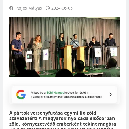
Perjés Mátyás
2024-06-05
A pártok versenyfutása egymillió zöld
szavazatért! A magyarok nyolcada elsősorban
zöld, környezetvédő emberként tekint magára.