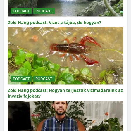
PODCAST
PODCAST.
Zöld Hang podcast: Vizet a tájba, de hogyan?
PODCAST
PODCAST.
Zöld Hang podcast: Hogyan terjesztik vizimadaraink az
invazív fajokat?