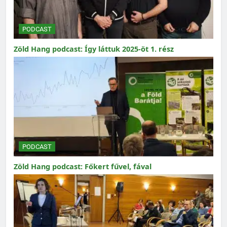
PODCAST
Zöld Hang podcast: Így láttuk 2025-öt 1. rész
PODCAST
Zöld Hang podcast: Főkert fűvel, fával