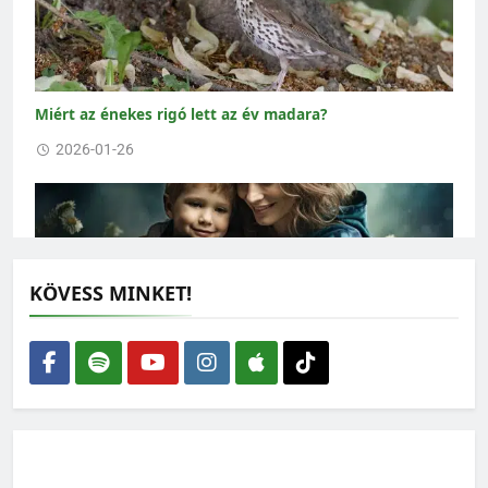
Miért az énekes rigó lett az év madara?
2026-01-26
KÖVESS MINKET!
Az anyák rengeteget tehetnek a bolygóért
2025-11-18