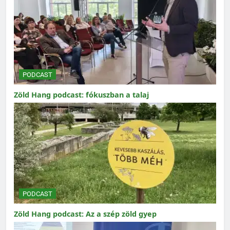
PODCAST
Zöld Hang podcast: fókuszban a talaj
PODCAST
Zöld Hang podcast: Az a szép zöld gyep