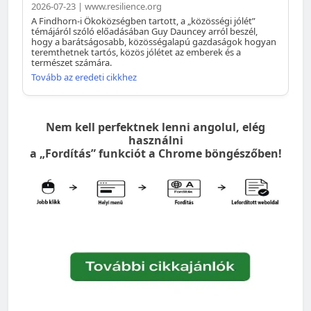
2026-07-23 | www.resilience.org
A Findhorn-i Ökoközségben tartott, a „közösségi jólét”
témájáról szóló előadásában Guy Dauncey arról beszél,
hogy a barátságosabb, közösségalapú gazdaságok hogyan
teremthetnek tartós, közös jólétet az emberek és a
természet számára.
Tovább az eredeti cikkhez
Nem kell perfektnek lenni angolul, elég
használni
a „Fordítás” funkciót a Chrome böngészőben!