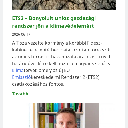
ETS2 – Bonyolult uniós gazdasági
rendszer jön a klímavédelemért
2026-06-17
A Tisza vezette kormány a korábbi Fidesz-
kabinettel ellentétben határozottan törekszik
az uniós források hazahozatalára, ezért rövid
határidővel létre kell hozni a magyar szociális
klíma
tervet, amely az új EU
Emisszió
kereskedelmi Rendszer 2 (ETS2)
csatlakozásához fontos.
Tovább