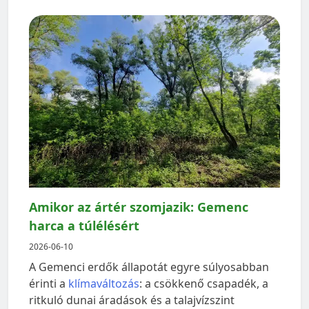
Amikor az ártér szomjazik: Gemenc
harca a túlélésért
2026-06-10
A Gemenci erdők állapotát egyre súlyosabban
érinti a
klímaváltozás
: a csökkenő csapadék, a
ritkuló dunai áradások és a talajvízszint