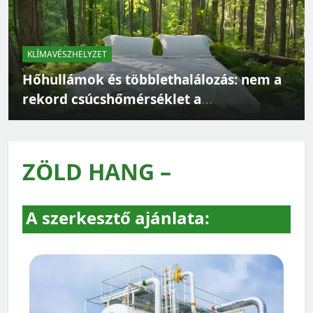
KLÍMAVÉSZHELYZET
Hőhullámok és többlethalálozás: nem a
rekord csúcshőmérséklet a
legveszélyesebb
ZÖLD HANG –
A szerkesztő ajánlata: