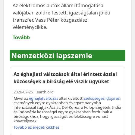
Az elektromos autók állami támogatása
valójában zöldre festett, igazságtalan jóléti
transzfer. Vass Péter közgazdász
véleménycikke.
Tovább
Nemzetközi lapszemle
Az éghajlati változások által érintett ázsiai
közösségek a bíróság elé viszik ügyüket
2026-07-25 | earth.org
Mivel az
éghajlatváltozás
által kiváltott
szélsőséges időjárás
i
események egyre gyakrabban és egyre nagyobb
intenzitással sújtják Ázsiát, Dél-Korea, a Fülöp-szigetek, India
és Indonézia közösségei egyre gyakrabban fordulnak a
bíróságokhoz, hogy igazságot és felelősségre vonást
követeljenek.
Tovább az eredeti cikkhez