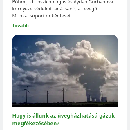
Bőhm Judit pszichológus és Aydan Gurbanova
környezetvédelmi tanácsadó, a Levegő
Munkacsoport önkéntesei.
Tovább
Hogy is állunk az üvegházhatású gázok
megfékezésében?