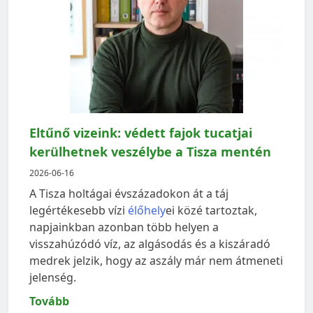
Eltűnő vizeink: védett fajok tucatjai
kerülhetnek veszélybe a Tisza mentén
2026-06-16
A Tisza holtágai évszázadokon át a táj
legértékesebb vízi
élőhely
ei közé tartoztak,
napjainkban azonban több helyen a
visszahúzódó víz, az algásodás és a kiszáradó
medrek jelzik, hogy az aszály már nem átmeneti
jelenség.
Tovább