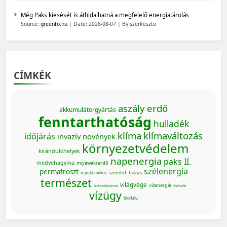
Még Paks kiesését is áthidalhatná a megfelelő energiatárolás
Source:
greenfo.hu
Date: 2026-08-07
By szerkeszto
CÍMKÉK
aszály
erdő
akkumulátorgyártás
fenntarthatóság
hulladék
klíma
klímaváltozás
időjárás
invazív növények
környezetvédelem
kirándulóhelyek
napenergia
paks II.
medvehagyma
miyawaki erdő
szélenergia
permafroszt
szendőfi balázs
repülő mókus
természet
világvége
vízenergia
MAGYARORSZÁG SZÁMOKBAN
technofasizmus
vízőrzők
vízügy
ökofalu
Magyarország számokban: a nők szerepvállalása a
közéletben