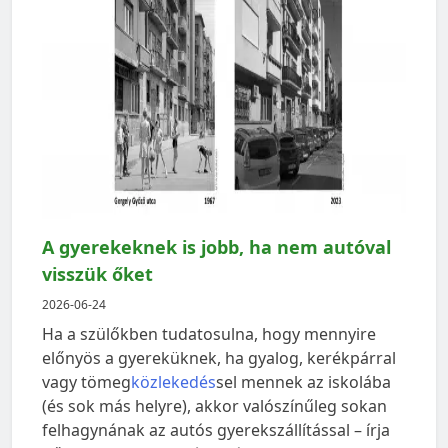
A gyerekeknek is jobb, ha nem autóval
visszük őket
2026-06-24
Ha a szülőkben tudatosulna, hogy mennyire
előnyös a gyereküknek, ha gyalog, kerékpárral
vagy tömeg
közlekedés
sel mennek az iskolába
(és sok más helyre), akkor valószínűleg sokan
felhagynának az autós gyerekszállítással – írja