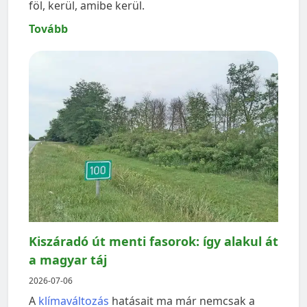
föl, kerül, amibe kerül.
Tovább
Kiszáradó út menti fasorok: így alakul át
a magyar táj
2026-07-06
A
klímaváltozás
hatásait ma már nemcsak a