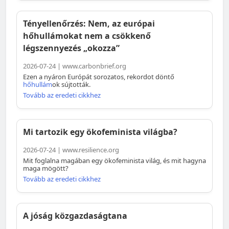
Tényellenőrzés: Nem, az európai
hőhullámokat nem a csökkenő
légszennyezés „okozza”
2026-07-24 | www.carbonbrief.org
Ezen a nyáron Európát sorozatos, rekordot döntő
hőhullám
ok sújtották.
Tovább az eredeti cikkhez
Mi tartozik egy ökofeminista világba?
2026-07-24 | www.resilience.org
Mit foglalna magában egy ökofeminista világ, és mit hagyna
maga mögött?
Tovább az eredeti cikkhez
A jóság közgazdaságtana