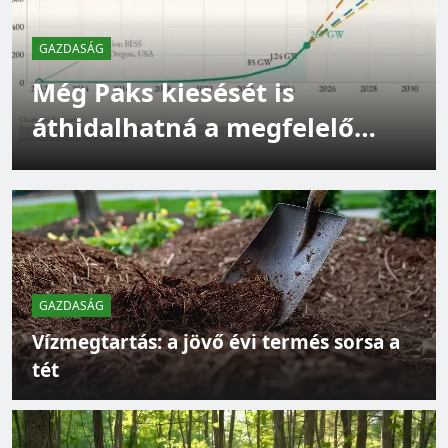
GAZDASÁG
Még Paks kiesését is
GAZDASÁG
áthidalhatná a megfelelő
Épüljenek szélerőművek – de ne bárhová
energiatárolás
GAZDASÁG
Vízmegtartás: a jövő évi termés sorsa a
tét