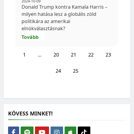
2024-10-09
Donald Trump kontra Kamala Harris –
milyen hatása lesz a globális zöld
politikára az amerikai
elnökválasztásnak?
Tovább
1
…
20
21
22
23
24
25
KÖVESS MINKET!