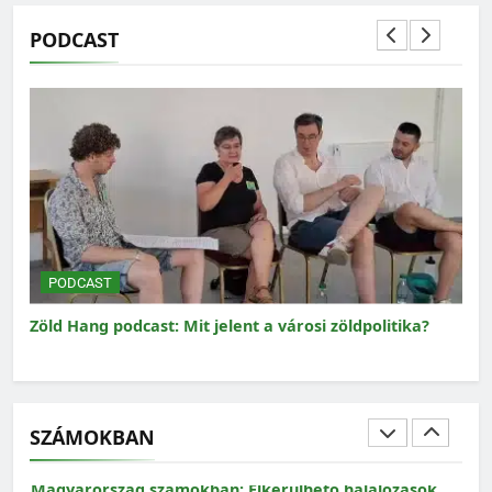
PODCAST
MAGYARORSZÁG SZÁMOKBAN
Magyarország számokban: Fogyasztási lábnyom
PODCAST
P
Zöld Hang podcast: Mit jelent a városi zöldpolitika?
Zöl
SZÁMOKBAN
MAGYARORSZÁG SZÁMOKBAN
Magyarország számokban: Elkerülhető halálozások