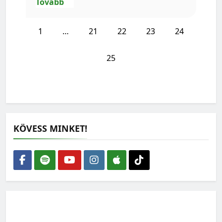
Tovább
1
…
21
22
23
24
25
KÖVESS MINKET!