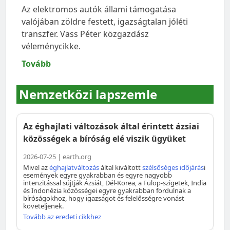
Az elektromos autók állami támogatása
valójában zöldre festett, igazságtalan jóléti
transzfer. Vass Péter közgazdász
véleménycikke.
Tovább
Nemzetközi lapszemle
Az éghajlati változások által érintett ázsiai
közösségek a bíróság elé viszik ügyüket
2026-07-25 | earth.org
Mivel az
éghajlatváltozás
által kiváltott
szélsőséges időjárás
i
események egyre gyakrabban és egyre nagyobb
intenzitással sújtják Ázsiát, Dél-Korea, a Fülöp-szigetek, India
és Indonézia közösségei egyre gyakrabban fordulnak a
bíróságokhoz, hogy igazságot és felelősségre vonást
követeljenek.
Tovább az eredeti cikkhez