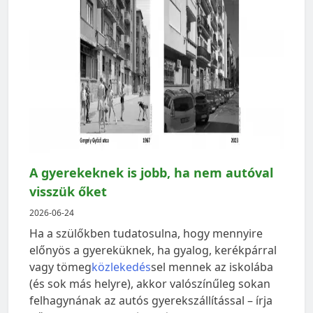
A gyerekeknek is jobb, ha nem autóval
visszük őket
2026-06-24
Ha a szülőkben tudatosulna, hogy mennyire
előnyös a gyereküknek, ha gyalog, kerékpárral
vagy tömeg
közlekedés
sel mennek az iskolába
(és sok más helyre), akkor valószínűleg sokan
felhagynának az autós gyerekszállítással – írja