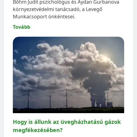
Bőhm Judit pszichológus és Aydan Gurbanova
környezetvédelmi tanácsadó, a Levegő
Munkacsoport önkéntesei.
Tovább
Hogy is állunk az üvegházhatású gázok
megfékezésében?