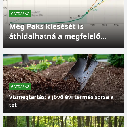
GAZDASÁG
Még Paks kiesését is
GAZDASÁG
áthidalhatná a megfelelő
Épüljenek szélerőművek – de ne bárhová
energiatárolás
GAZDASÁG
Vízmegtartás: a jövő évi termés sorsa a
tét