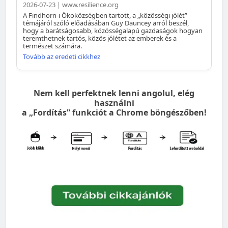
2026-07-23 | www.resilience.org
A Findhorn-i Ökoközségben tartott, a „közösségi jólét”
témájáról szóló előadásában Guy Dauncey arról beszél,
hogy a barátságosabb, közösségalapú gazdaságok hogyan
teremthetnek tartós, közös jólétet az emberek és a
természet számára.
Tovább az eredeti cikkhez
Nem kell perfektnek lenni angolul, elég
használni
a „Fordítás” funkciót a Chrome böngészőben!