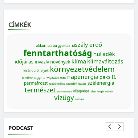
CÍMKÉK
aszály
erdő
akkumulátorgyártás
fenntarthatóság
hulladék
klíma
klímaváltozás
időjárás
invazív növények
környezetvédelem
kirándulóhelyek
napenergia
paks II.
medvehagyma
miyawaki erdő
szélenergia
permafroszt
szendőfi balázs
repülő mókus
természet
világvége
vízenergia
MAGYARORSZÁG SZÁMOKBAN
technofasizmus
vízőrzők
vízügy
ökofalu
Magyarország számokban: a nők szerepvállalása a
közéletben
PODCAST