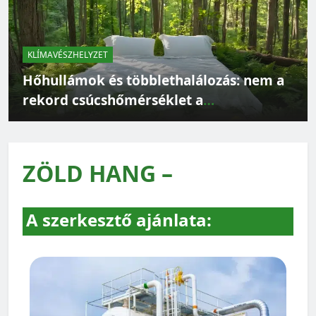
KLÍMAVÉSZHELYZET
Hőhullámok és többlethalálozás: nem a
rekord csúcshőmérséklet a
legveszélyesebb
ZÖLD HANG –
A szerkesztő ajánlata: