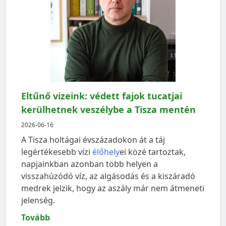
Eltűnő vizeink: védett fajok tucatjai
kerülhetnek veszélybe a Tisza mentén
2026-06-16
A Tisza holtágai évszázadokon át a táj
legértékesebb vízi
élőhely
ei közé tartoztak,
napjainkban azonban több helyen a
visszahúzódó víz, az algásodás és a kiszáradó
medrek jelzik, hogy az aszály már nem átmeneti
jelenség.
Tovább