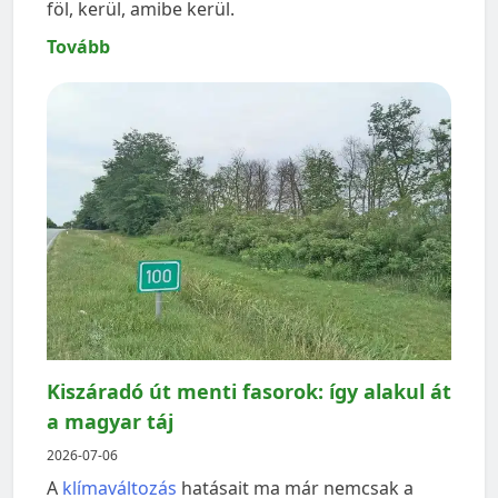
föl, kerül, amibe kerül.
Tovább
Kiszáradó út menti fasorok: így alakul át
a magyar táj
2026-07-06
A
klímaváltozás
hatásait ma már nemcsak a