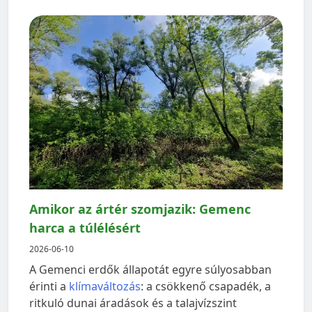
Amikor az ártér szomjazik: Gemenc
harca a túlélésért
2026-06-10
A Gemenci erdők állapotát egyre súlyosabban
érinti a
klímaváltozás
: a csökkenő csapadék, a
ritkuló dunai áradások és a talajvízszint