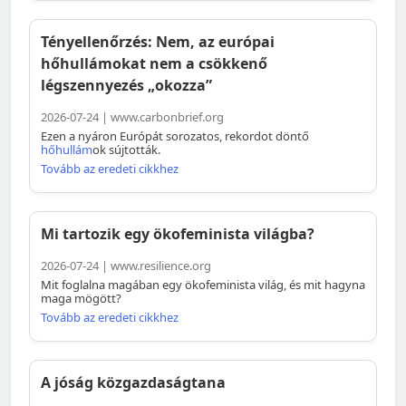
Tényellenőrzés: Nem, az európai
hőhullámokat nem a csökkenő
légszennyezés „okozza”
2026-07-24 | www.carbonbrief.org
Ezen a nyáron Európát sorozatos, rekordot döntő
hőhullám
ok sújtották.
Tovább az eredeti cikkhez
Mi tartozik egy ökofeminista világba?
2026-07-24 | www.resilience.org
Mit foglalna magában egy ökofeminista világ, és mit hagyna
maga mögött?
Tovább az eredeti cikkhez
A jóság közgazdaságtana