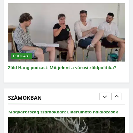
MAGYARORSZÁG SZÁMOKBAN
Magyarország számokban: Fogyasztási lábnyom
PODCAST
P
Zöld Hang podcast: Mit jelent a városi zöldpolitika?
Zöl
SZÁMOKBAN
MAGYARORSZÁG SZÁMOKBAN
Magyarország számokban: Elkerülhető halálozások