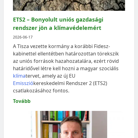
ETS2 – Bonyolult uniós gazdasági
rendszer jön a klímavédelemért
2026-06-17
A Tisza vezette kormány a korábbi Fidesz-
kabinettel ellentétben határozottan törekszik
az uniós források hazahozatalára, ezért rövid
határidővel létre kell hozni a magyar szociális
klíma
tervet, amely az új EU
Emisszió
kereskedelmi Rendszer 2 (ETS2)
csatlakozásához fontos.
Tovább