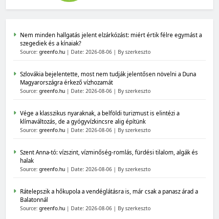
Nem minden hallgatás jelent elzárkózást: miért értik félre egymást a
szegediek és a kínaiak?
Source:
greenfo.hu
Date: 2026-08-06
By szerkeszto
Szlovákia bejelentette, most nem tudják jelentősen növelni a Duna
Magyarországra érkező vízhozamát
Source:
greenfo.hu
Date: 2026-08-06
By szerkeszto
Vége a klasszikus nyaraknak, a belföldi turizmust is elintézi a
klímaváltozás, de a gyógyvízkincsre alig építünk
Source:
greenfo.hu
Date: 2026-08-06
By szerkeszto
Szent Anna-tó: vízszint, vízminőség-romlás, fürdési tilalom, algák és
halak
Source:
greenfo.hu
Date: 2026-08-06
By szerkeszto
Rátelepszik a hőkupola a vendéglátásra is, már csak a panasz árad a
Balatonnál
Source:
greenfo.hu
Date: 2026-08-06
By szerkeszto