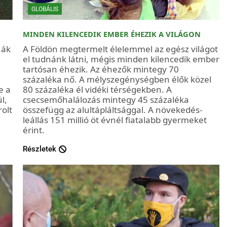
GLOBÁLIS
MINDEN KILENCEDIK EMBER ÉHEZIK A VILÁGON
nák
A Földön megtermelt élelemmel az egész világot
el tudnánk látni, mégis minden kilencedik ember
tartósan éhezik. Az éhezők mintegy 70
százaléka nő. A mélyszegénységben élők közel
e a
80 százaléka él vidéki térségekben. A
l,
csecsemőhalálozás mintegy 45 százaléka
olt
összefügg az alultápláltsággal. A növekedés-
leállás 151 millió öt évnél fiatalabb gyermeket
érint.
Részletek