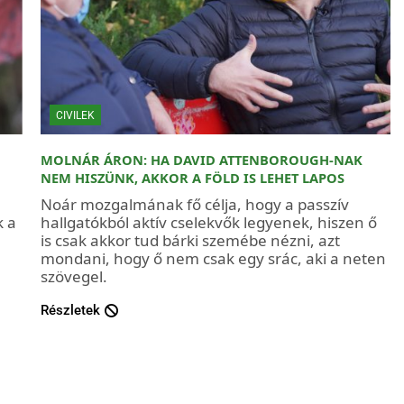
CIVILEK
MOLNÁR ÁRON: HA DAVID ATTENBOROUGH-NAK
NEM HISZÜNK, AKKOR A FÖLD IS LEHET LAPOS
Noár mozgalmának fő célja, hogy a passzív
k a
hallgatókból aktív cselekvők legyenek, hiszen ő
is csak akkor tud bárki szemébe nézni, azt
mondani, hogy ő nem csak egy srác, aki a neten
szövegel.
Részletek