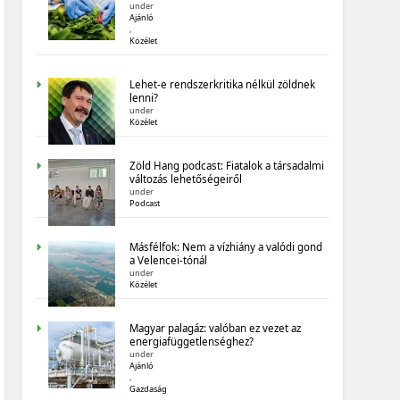
under
MAGYARORSZÁG SZÁMOKBAN:
Ajánló
ÁLLAMADÓSSÁG
,
Közélet
Lehet-e rendszerkritika nélkül zöldnek
lenni?
under
Közélet
Zöld Hang podcast: Fiatalok a társadalmi
MAGYARORSZÁG SZÁMOKBAN
változás lehetőségeiről
under
MAGYARORSZÁG SZÁMOKBAN:
Podcast
BIOGAZDÁLKODÁS
Másfélfok: Nem a vízhiány a valódi gond
a Velencei-tónál
under
Közélet
Magyar palagáz: valóban ez vezet az
energiafüggetlenséghez?
under
Ajánló
MAGYARORSZÁG SZÁMOKBAN
,
Gazdaság