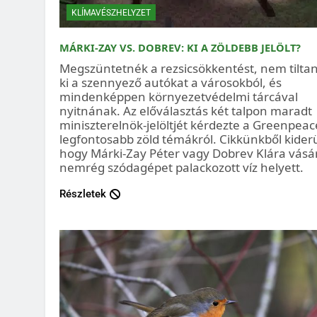
KLÍMAVÉSZHELYZET
MÁRKI-ZAY VS. DOBREV: KI A ZÖLDEBB JELÖLT?
Megszüntetnék a rezsicsökkentést, nem tilta
ki a szennyező autókat a városokból, és
mindenképpen környezetvédelmi tárcával
nyitnának. Az előválasztás két talpon maradt
miniszterelnök-jelöltjét kérdezte a Greenpeac
legfontosabb zöld témákról. Cikkünkből kiderü
hogy Márki-Zay Péter vagy Dobrev Klára vásár
nemrég szódagépet palackozott víz helyett.
Részletek