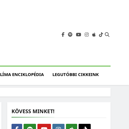
angja
szet, Klímaváltozás,
atóság, Jövő
LÍMA ENCIKLOPÉDIA
LEGUTÓBBI CIKKEINK
KÖVESS MINKET!