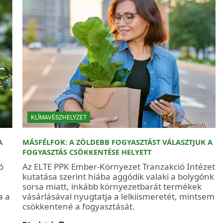
KLÍMAVÉSZHELYZET
A
MÁSFÉLFOK: A ZÖLDEBB FOGYASZTÁST VÁLASZTJUK A
FOGYASZTÁS CSÖKKENTÉSE HELYETT
ó
Az ELTE PPK Ember-Környezet Tranzakció Intézet
kutatása szerint hiába aggódik valaki a bolygónk
sorsa miatt, inkább környezetbarát termékek
a a
vásárlásával nyugtatja a lelkiismeretét, mintsem
csökkentené a fogyasztását.