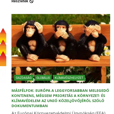
Részletek
GAZDASÁG
GLOBÁLIS
KLÍMAVÉSZHELYZET
MÁSFÉLFOK: EURÓPA A LEGGYORSABBAN MELEGEDŐ
KONTINENS, MÉGSEM PRIORITÁS A KÖRNYEZET- ÉS
KLÍMAVÉDELEM AZ UNIÓ KÖZELJÖVŐJÉRŐL SZÓLÓ
DOKUMENTUMBAN
Az Európai Környezetvédelmi Ügynökség (EEA)