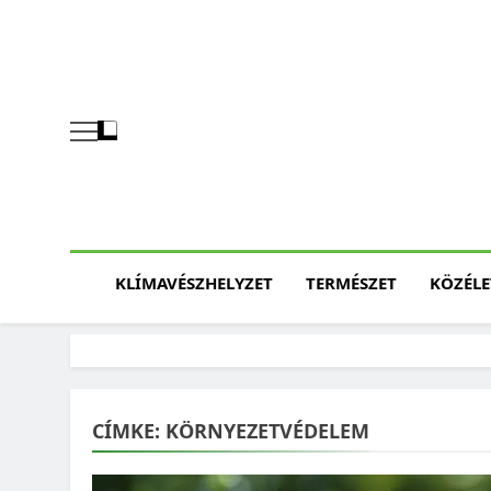
Skip
to
content
KLÍMAVÉSZHELYZET
TERMÉSZET
KÖZÉLE
CÍMKE:
KÖRNYEZETVÉDELEM