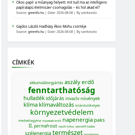
Okos papír a műanyag helyett: mit tud ma az intelligens
papíralapú élelmiszer-csomagolás – és hol akad el?
Source:
greenfo.hu
Date: 2026-08-08
By szerkeszto
Gajdos László Hadházy Ákos Mohu csörtéje
Source:
greenfo.hu
Date: 2026-08-08
By szerkeszto
CÍMKÉK
aszály
erdő
akkumulátorgyártás
fenntarthatóság
hulladék
időjárás
invazív növények
klíma
klímaváltozás
kirándulóhelyek
környezetvédelem
napenergia
paks
medvehagyma
miyawaki erdő
II.
permafroszt
szendőfi balázs
repülő mókus
természet
szélenergia
technofasizmus