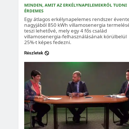
MINDEN, AMIT AZ ERKÉLYNAPELEMEKRŐL TUDNI
ÉRDEMES
Egy átlagos erkélynapelemes rendszer évent
nagyjából 850 kWh villamosenergia termelés
teszi lehetővé, mely egy 4 fős család
villamosenergia-felhasználásának körülbelül
25%-t képes fedezni.
Részletek
PODCAST
PODCA
KELLENEK-E FELHŐKARCOLÓK BUDAPESTRE?
ZÖLD HA
TÁRSADA