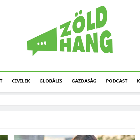
Magyarország Zöld H
Zöld Hang – Termé
Fenntarth
T
CIVILEK
GLOBÁLIS
GAZDASÁG
PODCAST
K