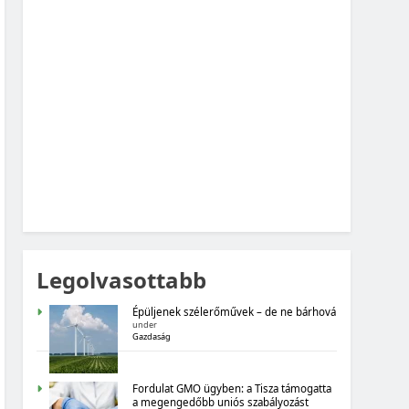
MAGYARORSZÁG SZÁMOKBAN: VAD,
VADÁSZAT
MAGYARORSZÁG SZÁMOKBAN
MAGYARORSZÁG SZÁMOKBAN: FOGYASZTÓI
BIZALOM, GAZDASÁGI VÁRAKOZÁSOK
Legolvasottabb
Épüljenek szélerőművek – de ne bárhová
under
Gazdaság
MAGYARORSZÁG SZÁMOKBAN
Fordulat GMO ügyben: a Tisza támogatta
a megengedőbb uniós szabályozást