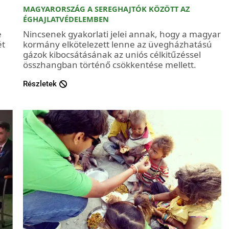
MAGYARORSZÁG A SEREGHAJTÓK KÖZÖTT AZ
ÉGHAJLATVÉDELEMBEN
e
Nincsenek gyakorlati jelei annak, hogy a magyar
ét
kormány elkötelezett lenne az üvegházhatású
gázok kibocsátásának az uniós célkitűzéssel
összhangban történő csökkentése mellett.
Részletek
ST
PODCAST
NG PODCAST: FIATALOK A
ZÖLD HANG PODCAST: SZ
LMI VÁLTOZÁS LEHETŐSÉGEIRŐL
KÖZÖSSÉGEK