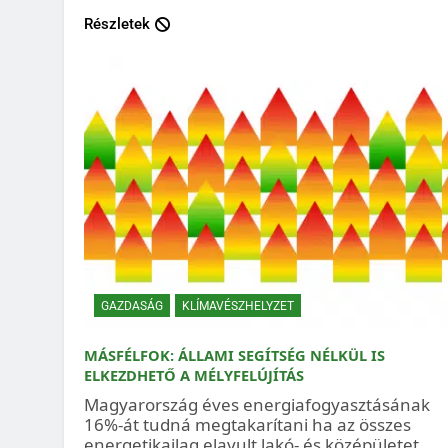
Részletek
GAZDASÁG
KLÍMAVÉSZHELYZET
MÁSFÉLFOK: ÁLLAMI SEGÍTSÉG NÉLKÜL IS
ELKEZDHETŐ A MÉLYFELÚJÍTÁS
Magyarország éves energiafogyasztásának
16%-át tudná megtakarítani ha az összes
energetikailag elavult lakó- és középületet