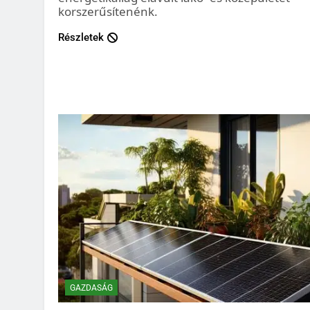
korszerűsítenénk.
Részletek
GAZDASÁG