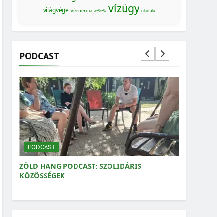
vízügy
világvége
vízenergia
ökofalu
vízőrzők
PODCAST
MAGYARORSZÁG SZÁMOKBAN
MAGYARORSZÁG SZÁMOKBAN: A NŐK
SZEREPVÁLLALÁSA A KÖZÉLETBEN
PODCAST
OLIDÁRIS
ZÖLD HANG PODCAST: A ZÖLDEK ÉS A
POLITIKA MAGYARORSZÁGON
MAGYARORSZÁG SZÁMOKBAN