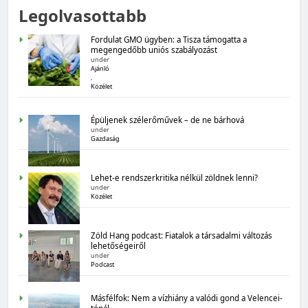
Legolvasottabb
Magyarország számokban: Fogyasztói bizalom,
gazdasági várakozások
Fordulat GMO ügyben: a Tisza támogatta a
megengedőbb uniós szabályozást
under
Ajánló
,
Közélet
Épüljenek szélerőművek – de ne bárhová
under
Gazdaság
MAGYARORSZÁG SZÁMOKBAN
Lehet-e rendszerkritika nélkül zöldnek lenni?
Magyarország számokban: Államadósság
under
Közélet
Zöld Hang podcast: Fiatalok a társadalmi változás
lehetőségeiről
under
Podcast
Másfélfok: Nem a vízhiány a valódi gond a Velencei-