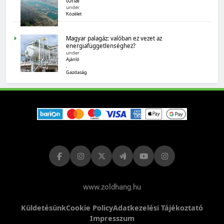
tónál
under
MAGYARORSZÁG SZÁMOKBAN
Közélet
Magyarország számokban: biogazdálkodás
Magyar palagáz: valóban ez vezet az
energiafüggetlenséghez?
under
Ajánló
,
Gazdaság
MAGYARORSZÁG SZÁMOKBAN
Tizenhat adatsor a tizenhat évről
www.zoldhang.hu
Küldetésünk
Cookie Policy
Adatkezelési Tájékoztató
Impresszum