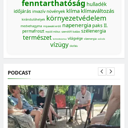
fenntarthatóság
hulladék
klíma
klímaváltozás
időjárás
invazív növények
környezetvédelem
kirándulóhelyek
napenergia
paks II.
medvehagyma
miyawaki erdő
szélenergia
permafroszt
szendőfi balázs
repülő mókus
természet
világvége
vízenergia
technofasizmus
vízőrzők
vízügy
ökofalu
PODCAST
MAGYARORSZÁG SZÁMOKBAN
Magyarország számokban: a nők szerepvállalása a
közéletben