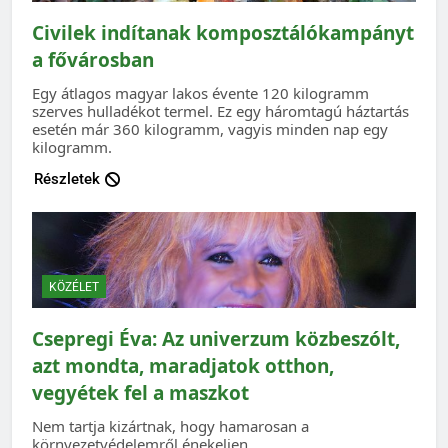
Civilek indítanak komposztálókampányt
a fővárosban
Egy átlagos magyar lakos évente 120 kilogramm
szerves hulladékot termel. Ez egy háromtagú háztartás
esetén már 360 kilogramm, vagyis minden nap egy
kilogramm.
Részletek
KÖZÉLET
Csepregi Éva: Az univerzum közbeszólt,
azt mondta, maradjatok otthon,
vegyétek fel a maszkot
Nem tartja kizártnak, hogy hamarosan a
környezetvédelemről énekeljen.