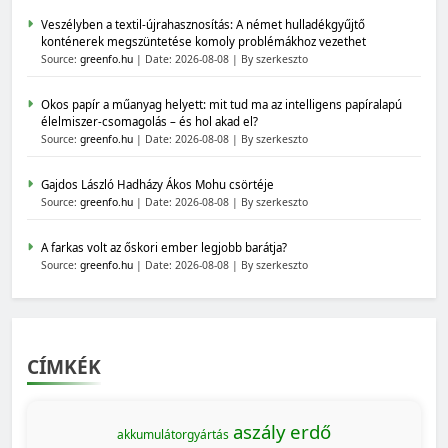
Veszélyben a textil-újrahasznosítás: A német hulladékgyűjtő
konténerek megszüntetése komoly problémákhoz vezethet
Source:
greenfo.hu
Date: 2026-08-08
By szerkeszto
Okos papír a műanyag helyett: mit tud ma az intelligens papíralapú
élelmiszer-csomagolás – és hol akad el?
Source:
greenfo.hu
Date: 2026-08-08
By szerkeszto
Gajdos László Hadházy Ákos Mohu csörtéje
Source:
greenfo.hu
Date: 2026-08-08
By szerkeszto
A farkas volt az őskori ember legjobb barátja?
Source:
greenfo.hu
Date: 2026-08-08
By szerkeszto
CÍMKÉK
aszály
erdő
akkumulátorgyártás