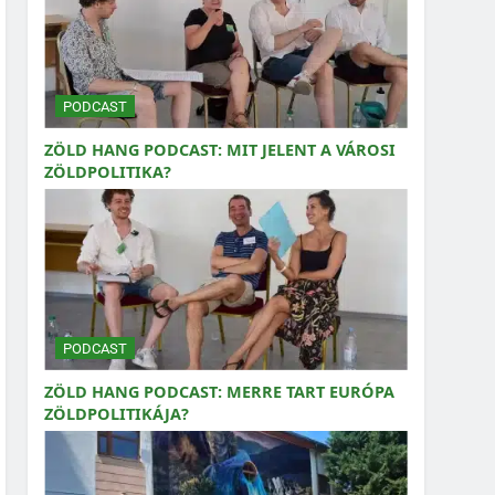
PODCAST
ZÖLD HANG PODCAST: MIT JELENT A VÁROSI
ZÖLDPOLITIKA?
PODCAST
ZÖLD HANG PODCAST: MERRE TART EURÓPA
ZÖLDPOLITIKÁJA?