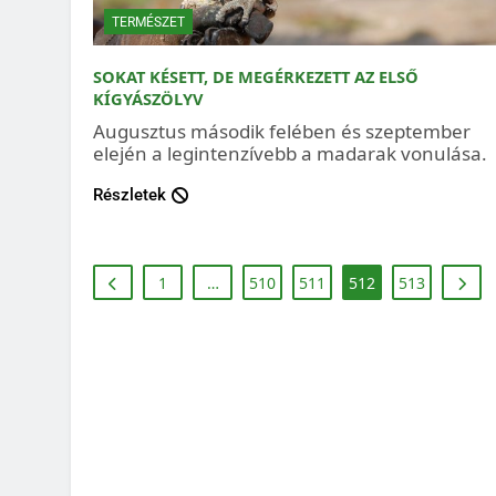
TERMÉSZET
SOKAT KÉSETT, DE MEGÉRKEZETT AZ ELSŐ
KÍGYÁSZÖLYV
Augusztus második felében és szeptember
elején a legintenzívebb a madarak vonulása.
Részletek
1
…
510
511
512
513