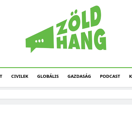
Magyarország Zöld H
Zöld Hang – Termé
Fenntarth
T
CIVILEK
GLOBÁLIS
GAZDASÁG
PODCAST
K