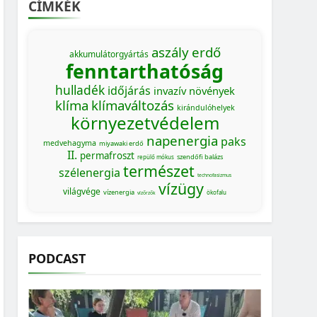
CÍMKÉK
aszály
erdő
akkumulátorgyártás
fenntarthatóság
hulladék
időjárás
invazív növények
klíma
klímaváltozás
kirándulóhelyek
környezetvédelem
napenergia
paks
medvehagyma
miyawaki erdő
II.
permafroszt
szendőfi balázs
repülő mókus
természet
szélenergia
technofasizmus
vízügy
világvége
vízenergia
ökofalu
vízőrzők
PODCAST