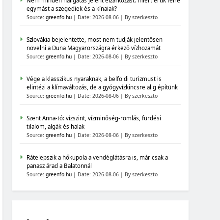
Nem minden hallgatás jelent elzárkózást: miért értik félre
egymást a szegediek és a kínaiak?
Source:
greenfo.hu
Date: 2026-08-06
By szerkeszto
Szlovákia bejelentette, most nem tudják jelentősen
növelni a Duna Magyarországra érkező vízhozamát
Source:
greenfo.hu
Date: 2026-08-06
By szerkeszto
Vége a klasszikus nyaraknak, a belföldi turizmust is
elintézi a klímaváltozás, de a gyógyvízkincsre alig építünk
Source:
greenfo.hu
Date: 2026-08-06
By szerkeszto
Szent Anna-tó: vízszint, vízminőség-romlás, fürdési
tilalom, algák és halak
Source:
greenfo.hu
Date: 2026-08-06
By szerkeszto
Rátelepszik a hőkupola a vendéglátásra is, már csak a
panasz árad a Balatonnál
Source:
greenfo.hu
Date: 2026-08-06
By szerkeszto