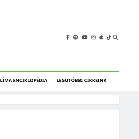
angja
szet, Klímaváltozás,
atóság, Jövő
LÍMA ENCIKLOPÉDIA
LEGUTÓBBI CIKKEINK