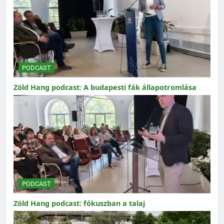
PODCAST
Zöld Hang podcast: A budapesti fák állapotromlása
PODCAST
Zöld Hang podcast: fókuszban a talaj