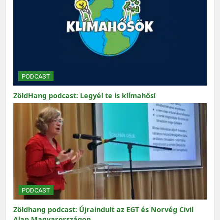
PODCAST
ZöldHang podcast: Legyél te is klímahős!
PODCAST
Zöldhang podcast: Újraindult az EGT és Norvég Civil
Alap Magyarországon