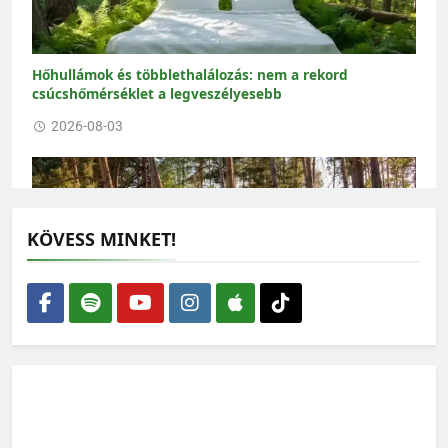
Hőhullámok és többlethalálozás: nem a rekord
csúcshőmérséklet a legveszélyesebb
2026-08-03
KÖVESS MINKET!
Nem elég több fát ültetni: a meglévő erdőket kell
megmenteni a kiszáradástól
2026-07-30