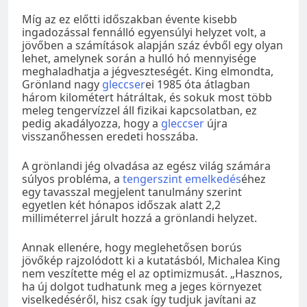
Míg az ez előtti időszakban évente kisebb
ingadozással fennálló egyensúlyi helyzet volt, a
jövőben a számítások alapján száz évből egy olyan
lehet, amelynek során a hulló hó mennyisége
meghaladhatja a jégveszteségét. King elmondta,
Grönland nagy
gleccser
ei 1985 óta átlagban
három kilométert hátráltak, és sokuk most több
meleg tengervízzel áll fizikai kapcsolatban, ez
pedig akadályozza, hogy a
gleccser
újra
visszanőhessen eredeti hosszába.
A grönlandi jég olvadása az egész világ számára
súlyos probléma, a
tengerszint emelkedés
éhez
egy tavasszal megjelent tanulmány szerint
egyetlen két hónapos időszak alatt 2,2
milliméterrel járult hozzá a grönlandi helyzet.
Annak ellenére, hogy meglehetősen borús
jövőkép rajzolódott ki a kutatásból, Michalea King
nem veszítette még el az optimizmusát. „Hasznos,
ha új dolgot tudhatunk meg a jeges környezet
viselkedéséről, hisz csak így tudjuk javítani az