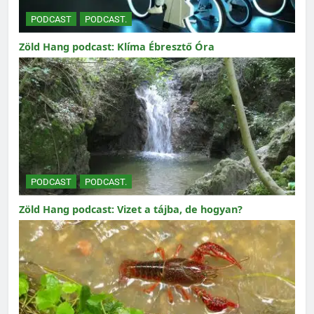
PODCAST
PODCAST.
Zöld Hang podcast: Klíma Ébresztő Óra
PODCAST
PODCAST.
Zöld Hang podcast: Vizet a tájba, de hogyan?