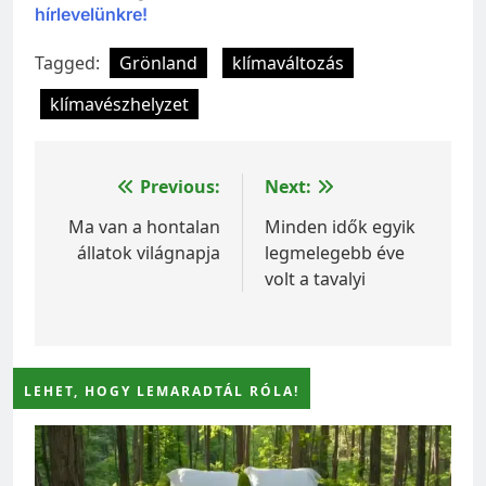
hírlevelünkre!
Tagged:
Grönland
klímaváltozás
klímavészhelyzet
Bejegyzés
Previous:
Next:
navigáció
Ma van a hontalan
Minden idők egyik
állatok világnapja
legmelegebb éve
volt a tavalyi
LEHET, HOGY LEMARADTÁL RÓLA!