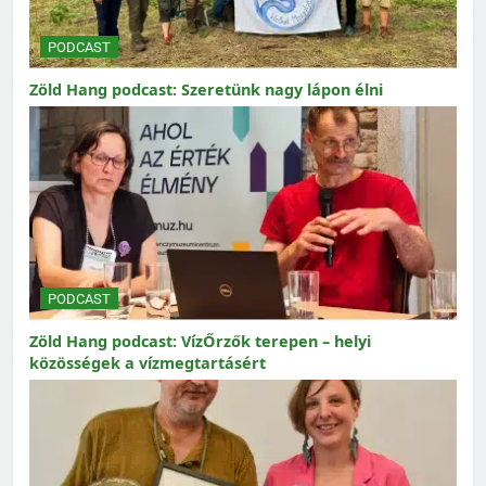
PODCAST
Zöld Hang podcast: Szeretünk nagy lápon élni
PODCAST
Zöld Hang podcast: VízŐrzők terepen – helyi
közösségek a vízmegtartásért