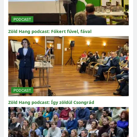
PODCAST
Zöld Hang podcast: Főkert fűvel, fával
PODCAST
Zöld Hang podcast: Így zöldül Csongrád