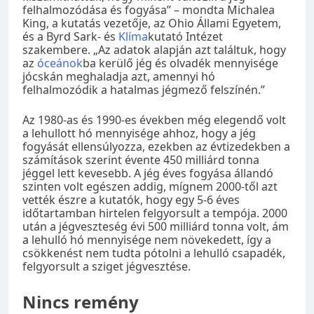
felhalmozódása és fogyása” – mondta Michalea
King, a kutatás vezetője, az Ohio Állami Egyetem,
és a Byrd Sark- és
Klíma
kutató Intézet
szakembere. „Az adatok alapján azt találtuk, hogy
az
óceánok
ba kerülő jég és olvadék mennyisége
jócskán meghaladja azt, amennyi hó
felhalmozódik a hatalmas jégmező felszínén.”
Az 1980-as és 1990-es években még elegendő volt
a lehullott hó mennyisége ahhoz, hogy a jég
fogyását ellensúlyozza, ezekben az évtizedekben a
számítások szerint évente 450 milliárd tonna
jéggel lett kevesebb. A jég éves fogyása állandó
szinten volt egészen addig, mígnem 2000-től azt
vették észre a kutatók, hogy egy 5-6 éves
időtartamban hirtelen felgyorsult a tempója. 2000
után a jégveszteség évi 500 milliárd tonna volt, ám
a lehulló hó mennyisége nem növekedett, így a
csökkenést nem tudta pótolni a lehulló csapadék,
felgyorsult a sziget jégvesztése.
Nincs remény