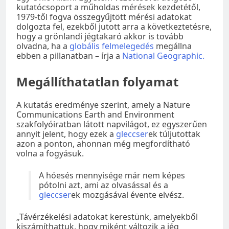
kutatócsoport a műholdas mérések kezdetétől,
1979-től fogva összegyűjtött mérési adatokat
dolgozta fel, ezekből jutott arra a következtetésre,
hogy a grönlandi jégtakaró akkor is tovább
olvadna, ha a
globális felmelegedés
megállna
ebben a pillanatban – írja a
National Geographic.
Megállíthatatlan folyamat
A kutatás eredménye szerint, amely a Nature
Communications Earth and Environment
szakfolyóiratban látott napvilágot, ez egyszerűen
annyit jelent, hogy ezek a
gleccser
ek túljutottak
azon a ponton, ahonnan még megfordítható
volna a fogyásuk.
A hóesés mennyisége már nem képes
pótolni azt, ami az olvasással és a
gleccser
ek mozgásával évente elvész.
„Távérzékelési adatokat kerestünk, amelyekből
kiszámíthattuk, hogy miként változik a jég