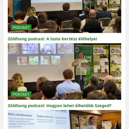
PODCAST
Zöldhang podcast: A lusta kertész élőhelyei
PODCAST
Zöldhang podcast: Hogyan lehet élhetőbb Szeged?