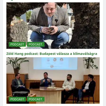
PODCAST
PODCAST.
Zöld Hang podcast: Budapest válasza a klímaválságra
PODCAST
PODCAST.