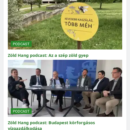
PODCAST
Zöld Hang podcast: Az a szép zöld gyep
PODCAST
Zöld Hang podcast: Budapest körforgásos
vízgazdálkodása