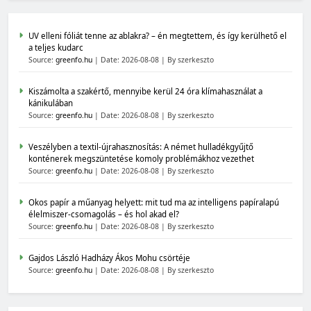
UV elleni fóliát tenne az ablakra? – én megtettem, és így kerülhető el
a teljes kudarc
Source:
greenfo.hu
Date: 2026-08-08
By szerkeszto
Kiszámolta a szakértő, mennyibe kerül 24 óra klímahasználat a
kánikulában
Source:
greenfo.hu
Date: 2026-08-08
By szerkeszto
Veszélyben a textil-újrahasznosítás: A német hulladékgyűjtő
konténerek megszüntetése komoly problémákhoz vezethet
Source:
greenfo.hu
Date: 2026-08-08
By szerkeszto
Okos papír a műanyag helyett: mit tud ma az intelligens papíralapú
élelmiszer-csomagolás – és hol akad el?
Source:
greenfo.hu
Date: 2026-08-08
By szerkeszto
Gajdos László Hadházy Ákos Mohu csörtéje
Source:
greenfo.hu
Date: 2026-08-08
By szerkeszto