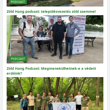
PODCAST
Zöld Hang podcast: településvezetés zöld szemmel
PODCAST
Zöld Hang Podcast: Megmenekülhetnek-e a védett
erdőink?