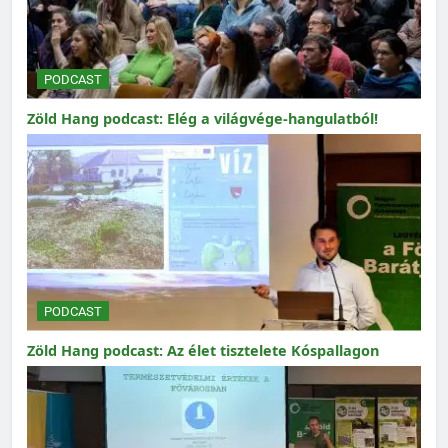
PODCAST
Zöld Hang podcast: Elég a világvége-hangulatból!
PODCAST
Zöld Hang podcast: Az élet tisztelete Kóspallagon