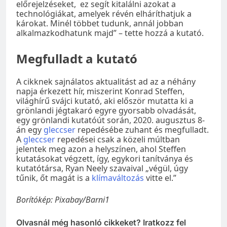
előrejelzéseket, ez segít kitalálni azokat a
technológiákat, amelyek révén elháríthatjuk a
károkat. Minél többet tudunk, annál jobban
alkalmazkodhatunk majd” – tette hozzá a kutató.
Megfulladt a kutató
A cikknek sajnálatos aktualitást ad az a néhány
napja érkezett hír, miszerint Konrad Steffen,
világhírű svájci kutató, aki először mutatta ki a
grönlandi jégtakaró egyre gyorsabb olvadását,
egy grönlandi kutatóút során, 2020. augusztus 8-
án egy
gleccser
repedésébe zuhant és megfulladt.
A
gleccser
repedései csak a közeli múltban
jelentek meg azon a helyszínen, ahol Steffen
kutatásokat végzett, így, egykori tanítványa és
kutatótársa, Ryan Neely szavaival „végül, úgy
tűnik, őt magát is a
klímaváltozás
vitte el.”
Borítókép: Pixabay/Barni1
Olvasnál még hasonló cikkeket? Iratkozz fel