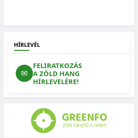
Kevesebb antibiotikum és környezetterhelés, kisebb
járványkockázat: ezért számít az állatjólét
2026-07-22
HÍRLEVÉL
FELIRATKOZÁS
✉
A ZÖLD HANG
HÍRLEVELÉRE!