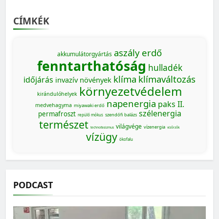
CÍMKÉK
aszály
erdő
akkumulátorgyártás
fenntarthatóság
hulladék
klíma
klímaváltozás
időjárás
invazív növények
környezetvédelem
kirándulóhelyek
napenergia
paks II.
medvehagyma
miyawaki erdő
szélenergia
permafroszt
szendőfi balázs
repülő mókus
természet
világvége
vízenergia
technofasizmus
vízőrzők
vízügy
ökofalu
PODCAST