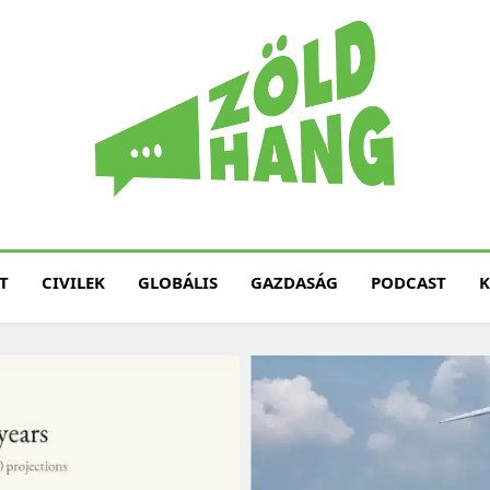
Magyarország Zöld H
Zöld Hang – Termé
Fenntarth
T
CIVILEK
GLOBÁLIS
GAZDASÁG
PODCAST
K