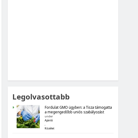
MAGYARORSZÁG SZÁMOKBAN: FOGYASZTÓI
BIZALOM, GAZDASÁGI VÁRAKOZÁSOK
MAGYARORSZÁG SZÁMOKBAN
MAGYARORSZÁG SZÁMOKBAN:
ÁLLAMADÓSSÁG
Legolvasottabb
Fordulat GMO ügyben: a Tisza támogatta
a megengedőbb uniós szabályozást
under
Ajánló
,
Közélet
MAGYARORSZÁG SZÁMOKBAN