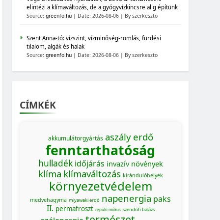
elintézi a klímaváltozás, de a gyógyvízkincsre alig építünk
Source:
greenfo.hu
Date: 2026-08-06
By szerkeszto
Szent Anna-tó: vízszint, vízminőség-romlás, fürdési
tilalom, algák és halak
Source:
greenfo.hu
Date: 2026-08-06
By szerkeszto
CÍMKÉK
aszály
erdő
akkumulátorgyártás
fenntarthatóság
hulladék
időjárás
invazív növények
klíma
klímaváltozás
kirándulóhelyek
környezetvédelem
napenergia
paks
medvehagyma
miyawaki erdő
II.
permafroszt
szendőfi balázs
repülő mókus
természet
MAGYARORSZÁG SZÁMOKBAN