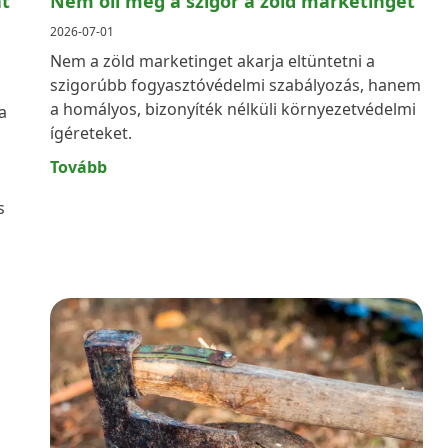
át
Nem öli meg a szigor a zöld marketinget
2026-07-01
Nem a zöld marketinget akarja eltüntetni a
szigorúbb fogyasztóvédelmi szabályozás, hanem
a homályos, bizonyíték nélküli környezetvédelmi
a
ígéreteket.
Tovább
s