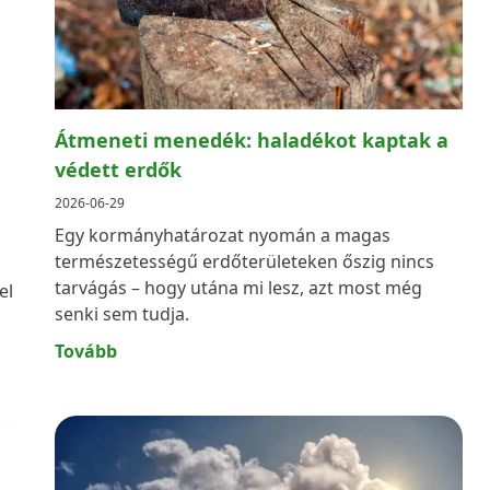
Átmeneti menedék: haladékot kaptak a
védett erdők
2026-06-29
Egy kormányhatározat nyomán a magas
természetességű erdőterületeken őszig nincs
tarvágás – hogy utána mi lesz, azt most még
el
senki sem tudja.
PODCAST
Tovább
SZOLIDÁRIS
ZÖLD HANG PODCAST: A ZÖLDEK ÉS A
POLITIKA MAGYARORSZÁGON