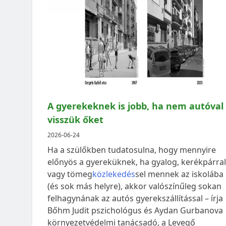
A gyerekeknek is jobb, ha nem autóval
visszük őket
2026-06-24
Ha a szülőkben tudatosulna, hogy mennyire
előnyös a gyereküknek, ha gyalog, kerékpárral
vagy tömeg
közlekedés
sel mennek az iskolába
(és sok más helyre), akkor valószínűleg sokan
felhagynának az autós gyerekszállítással – írja
Bőhm Judit pszichológus és Aydan Gurbanova
környezetvédelmi tanácsadó, a Levegő