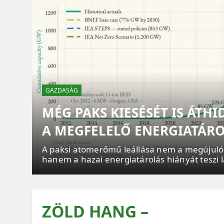
GAZDASÁG
MÉG PAKS KIESÉSÉT IS ÁTH
A MEGFELELŐ ENERGIATÁR
az
 a
A paksi atomerőmű leállása nem a megújuló 
hanem a hazai energiatárolás hiányát teszi 
m
ZÖLD HANG –