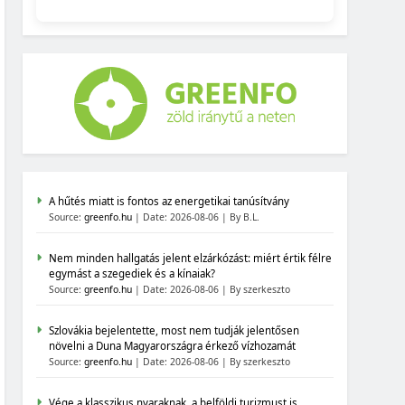
A hűtés miatt is fontos az energetikai tanúsítvány
Source:
greenfo.hu
Date: 2026-08-06
By B.L.
Nem minden hallgatás jelent elzárkózást: miért értik félre
egymást a szegediek és a kínaiak?
Source:
greenfo.hu
Date: 2026-08-06
By szerkeszto
Szlovákia bejelentette, most nem tudják jelentősen
növelni a Duna Magyarországra érkező vízhozamát
Source:
greenfo.hu
Date: 2026-08-06
By szerkeszto
Vége a klasszikus nyaraknak, a belföldi turizmust is