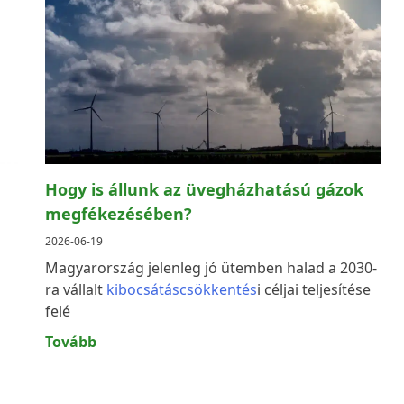
Hogy is állunk az üvegházhatású gázok
megfékezésében?
2026-06-19
Magyarország jelenleg jó ütemben halad a 2030-
ra vállalt
kibocsátáscsökkentés
i céljai teljesítése
felé
Tovább