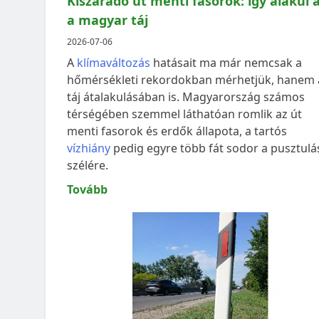
Kiszáradó út menti fasorok: így alakul 
a magyar táj
2026-07-06
A
klímaváltozás
hatásait ma már nemcsak a
hőmérsékleti rekordokban mérhetjük, hanem 
táj átalakulásában is. Magyarország számos
térségében szemmel láthatóan romlik az út
menti fasorok és erdők állapota, a tartós
vízhiány
pedig egyre több fát sodor a pusztulá
szélére.
Tovább