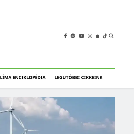
angja
szet, Klímaváltozás,
atóság, Jövő
LÍMA ENCIKLOPÉDIA
LEGUTÓBBI CIKKEINK