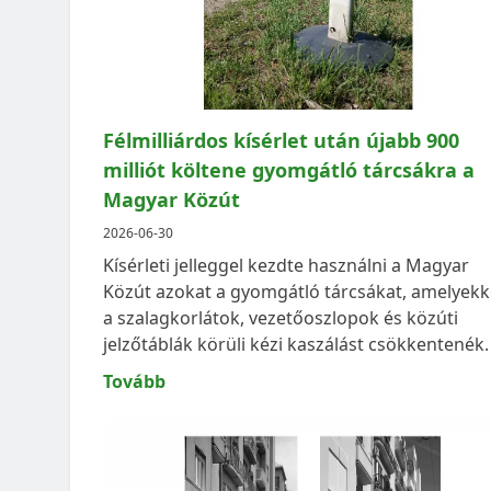
Félmilliárdos kísérlet után újabb 900
milliót költene gyomgátló tárcsákra a
Magyar Közút
2026-06-30
Kísérleti jelleggel kezdte használni a Magyar
Közút azokat a gyomgátló tárcsákat, amelyekk
a szalagkorlátok, vezetőoszlopok és közúti
AST
PODCAST
jelzőtáblák körüli kézi kaszálást csökkentenék.
Tovább
NEK-E FELHŐKARCOLÓK BUDAPESTRE?
ZÖLD HANG PODCAST: 
KÖZÖSSÉGEK