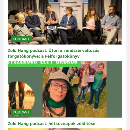
PODCAST
Zöld Hang podcast: Úton a rendszerváltozás
forgatókönyve: a Felforgatókönyv
PODCAST
Zöld Hang podcast: hétköznapok zöldítése