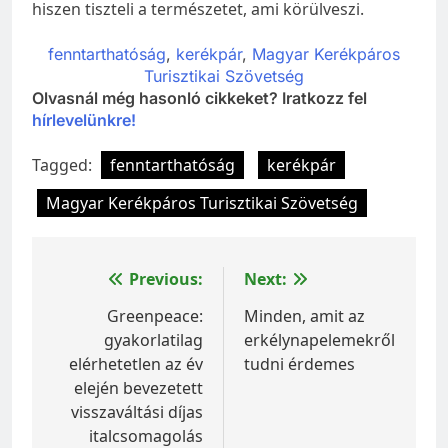
hiszen tiszteli a természetet, ami körülveszi.
fenntarthatóság
, 
kerékpár
, 
Magyar Kerékpáros
Turisztikai Szövetség
Olvasnál még hasonló cikkeket? Iratkozz fel
hírlevelünkre!
Tagged:
fenntarthatóság
kerékpár
Magyar Kerékpáros Turisztikai Szövetség
Bejegyzés
Previous:
Next:
navigáció
Greenpeace:
Minden, amit az
gyakorlatilag
erkélynapelemekről
elérhetetlen az év
tudni érdemes
elején bevezetett
visszaváltási díjas
italcsomagolás