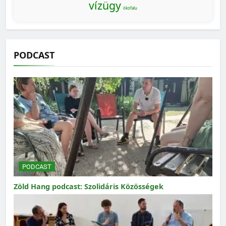
vízügy
ökofalu
PODCAST
PODCAST
Zöld Hang podcast: Szolidáris Közösségek