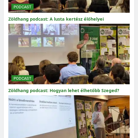
PODCAST
Zöldhang podcast: A lusta kertész élőhelyei
PODCAST
Zöldhang podcast: Hogyan lehet élhetőbb Szeged?