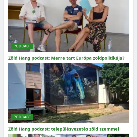
PODCAST
Zöld Hang podcast: Merre tart Európa zöldpolitikája?
PODCAST
Zöld Hang podcast: településvezetés zöld szemmel