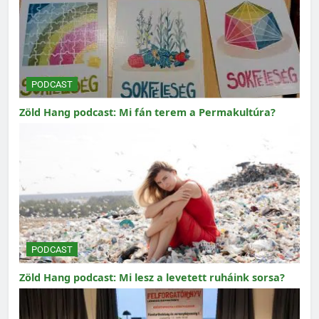
PODCAST
Zöld Hang podcast: Mi fán terem a Permakultúra?
PODCAST
Zöld Hang podcast: Mi lesz a levetett ruháink sorsa?