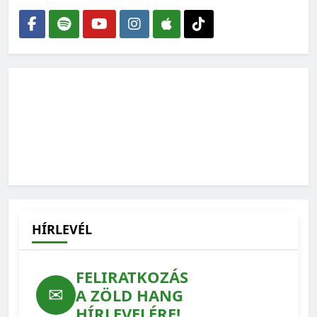
Amikor az ökológus rajzolni kezd – interjú Gallé-Szpisjak
Nikolettel
2026-06-15
„Az erdész fő terméke nem a faanyag, hanem az erdő”
2026-06-01
HÍRLEVÉL
FELIRATKOZÁS
✉
A ZÖLD HANG
HÍRLEVELÉRE!