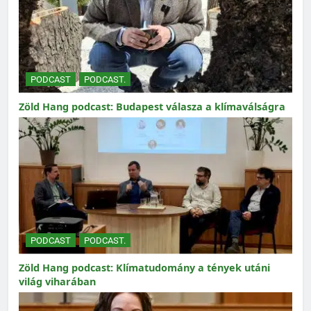
PODCAST
PODCAST.
Zöld Hang podcast: Budapest válasza a klímaválságra
PODCAST
PODCAST.
Zöld Hang podcast: Klímatudomány a tények utáni
világ viharában