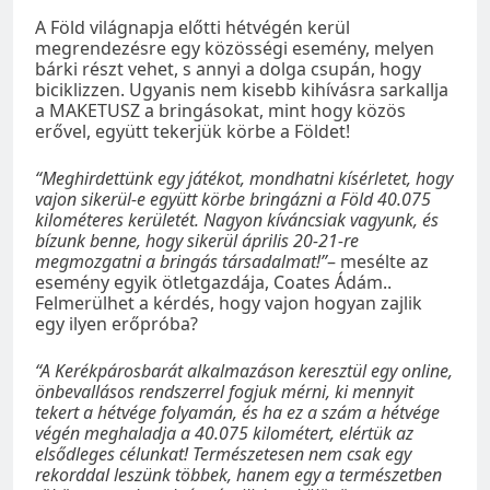
A Föld világnapja előtti hétvégén kerül
megrendezésre egy közösségi esemény, melyen
bárki részt vehet, s annyi a dolga csupán, hogy
biciklizzen. Ugyanis nem kisebb kihívásra sarkallja
a MAKETUSZ a bringásokat, mint hogy közös
erővel, együtt tekerjük körbe a Földet!
“Meghirdettünk egy játékot, mondhatni kísérletet, hogy
vajon sikerül-e együtt körbe bringázni a Föld 40.075
kilométeres kerületét. Nagyon kíváncsiak vagyunk, és
bízunk benne, hogy sikerül április 20-21-re
megmozgatni a bringás társadalmat!”
– mesélte az
esemény egyik ötletgazdája, Coates Ádám..
Felmerülhet a kérdés, hogy vajon hogyan zajlik
egy ilyen erőpróba?
“A Kerékpárosbarát alkalmazáson keresztül egy online,
önbevallásos rendszerrel fogjuk mérni, ki mennyit
tekert a hétvége folyamán, és ha ez a szám a hétvége
végén meghaladja a 40.075 kilométert, elértük az
elsődleges célunkat! Természetesen nem csak egy
rekorddal leszünk többek, hanem egy a természetben