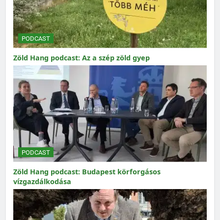
PODCAST
Zöld Hang podcast: Az a szép zöld gyep
PODCAST
Zöld Hang podcast: Budapest körforgásos
vízgazdálkodása