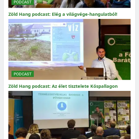
PODCAST
Zöld Hang podcast: Elég a világvége-hangulatból!
PODCAST
Zöld Hang podcast: Az élet tisztelete Kóspallagon