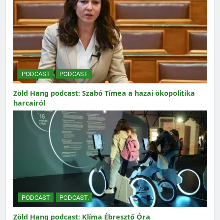
PODCAST
PODCAST.
Zöld Hang podcast: Szabó Tímea a hazai ökopolitika
harcairól
PODCAST
PODCAST.
Zöld Hang podcast: Klíma Ébresztő Óra