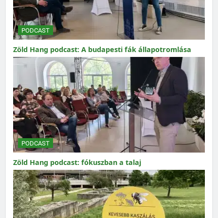
PODCAST
Zöld Hang podcast: A budapesti fák állapotromlása
PODCAST
Zöld Hang podcast: fókuszban a talaj