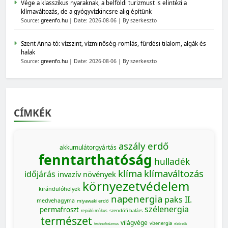
Vége a klasszikus nyaraknak, a belföldi turizmust is elintézi a
klímaváltozás, de a gyógyvízkincsre alig építünk
Source:
greenfo.hu
Date: 2026-08-06
By szerkeszto
Szent Anna-tó: vízszint, vízminőség-romlás, fürdési tilalom, algák és
halak
Source:
greenfo.hu
Date: 2026-08-06
By szerkeszto
CÍMKÉK
aszály
erdő
akkumulátorgyártás
fenntarthatóság
hulladék
klíma
klímaváltozás
időjárás
invazív növények
környezetvédelem
kirándulóhelyek
napenergia
paks II.
medvehagyma
miyawaki erdő
szélenergia
permafroszt
szendőfi balázs
repülő mókus
természet
világvége
vízenergia
technofasizmus
vízőrzők