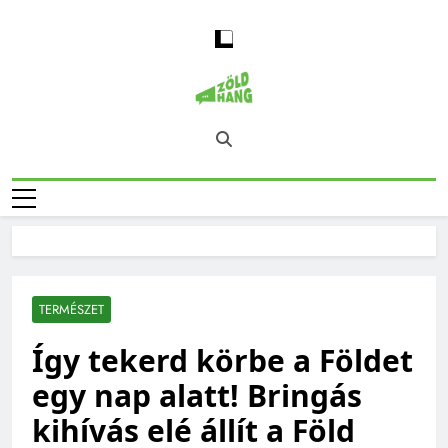
Skip
to
content
Magyarország
Zöld Hang – Természet, Klímaváltozás,
Zöld Hangja
Fenntarthatóság, Jövő
TERMÉSZET
Így tekerd körbe a Földet
egy nap alatt! Bringás
kihívás elé állít a Föld