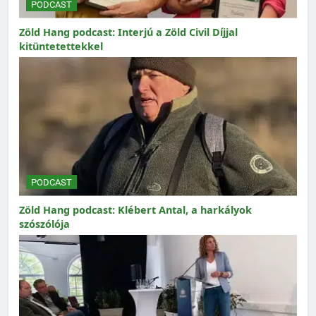
PODCAST
Zöld Hang podcast: Interjú a Zöld Civil Díjjal
kitüntetettekkel
PODCAST
Zöld Hang podcast: Klébert Antal, a harkályok
szószólója