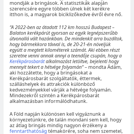
mondják a bringások. A statisztikák alapján
szerencsére egyre többen ülnek két kerékre
itthon is, a magyarok biciklizőkedve évről évre nő.
“A 2022-ben az átadott 112 km hosszú Budapest –
Balaton kerékpárút gyorsan az egyik legnépszerűbb
útvonallá vált hazánkban. De mindenkit arra buzdítok,
hogy bármekkora távval is, de 20-21-én növeljük
együtt a megtett kilométerek számát. Aki ebben részt
szeretne venni annak annyi a teendője csupán, hogy a
Kerékpárosbarát
alkalmazást letöltve, bejelenti hogy
mennyit tekert a hétvége folyamán“
– mondta Ádám,
aki hozzátette, hogy a bringásokat a
Kerékpárosbarát szolgáltatók, éttermek,
szálláshelyek és attrakciók különböző
kedvezményekkel várják a hétvége folyamán.
Mindezekről szintén a Kerékpárosbarát
alkalmazásban informálódhatunk.
A Föld napján különösen kell vigyáznunk a
környezetünkre, de talán mondani sem kell, hogy
az átlag bringás mindig nagyon érzékeny a
fenntarthatóság
témakörére, soha nem szemetel,