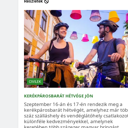
Részletek
CIVILEK
KERÉKPÁROSBARÁT HÉTVÉGE JÖN
Szeptember 16-án és 17-én rendezik meg a
kerékpárosbarát hétvégét, amelyhez már tö
száz szálláshely és vendéglátóhely csatlakozo
különféle kedvezményekkel, amelynek
keretében több százezer magyar bringást