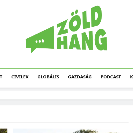
Magyarország Zöld H
Zöld Hang – Termé
Fenntarth
T
CIVILEK
GLOBÁLIS
GAZDASÁG
PODCAST
K