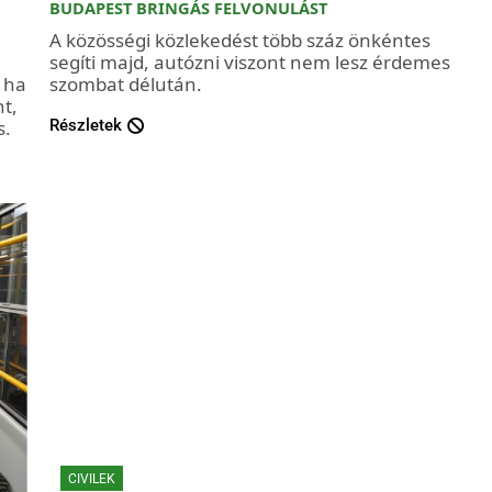
BUDAPEST BRINGÁS FELVONULÁST
A közösségi közlekedést több száz önkéntes
segíti majd, autózni viszont nem lesz érdemes
 ha
szombat délután.
nt,
s.
Részletek
CIVILEK