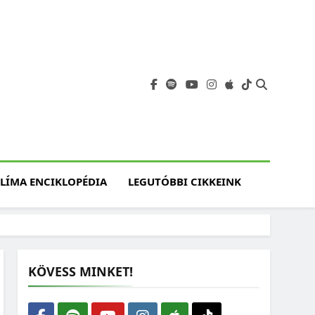
angja
szet, Klímaváltozás,
atóság, Jövő
LÍMA ENCIKLOPÉDIA
LEGUTÓBBI CIKKEINK
KÖVESS MINKET!