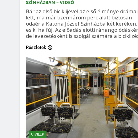
SZÍNHÁZBAN – VIDEÓ
Bár az első biciklijével az első élménye drámai
lett, ma már tizenhárom perc alatt biztosan
odaér a Katona József Színházba két keréken,
esik, ha fúj. Az előadás előtti ráhangolódáské
de levezetésként is szolgál számára a biciklizé
Részletek
CIVILEK