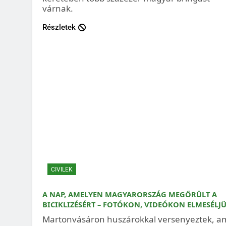
várnak.
Részletek
CIVILEK
A NAP, AMELYEN MAGYARORSZÁG MEGŐRÜLT A
BICIKLIZÉSÉRT – FOTÓKON, VIDEÓKON ELMESÉLJ
Martonvásáron huszárokkal versenyeztek, a