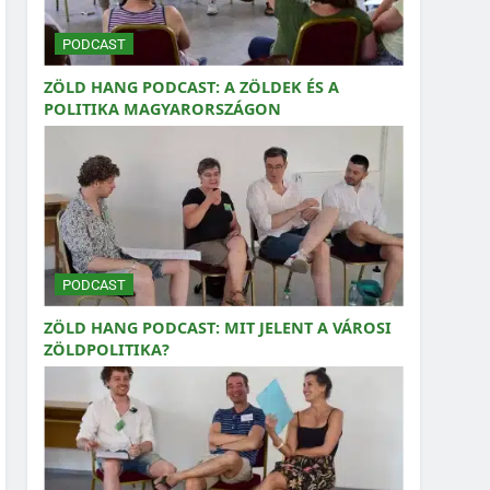
PODCAST
ZÖLD HANG PODCAST: A ZÖLDEK ÉS A
POLITIKA MAGYARORSZÁGON
PODCAST
ZÖLD HANG PODCAST: MIT JELENT A VÁROSI
ZÖLDPOLITIKA?