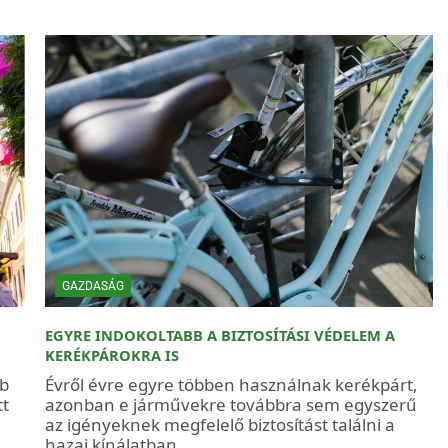
GAZDASÁG
EGYRE INDOKOLTABB A BIZTOSÍTÁSI VÉDELEM A
KERÉKPÁROKRA IS
bb
Évről évre egyre többen használnak kerékpárt,
tt
azonban e járművekre továbbra sem egyszerű
az igényeknek megfelelő biztosítást találni a
hazai kínálatban.