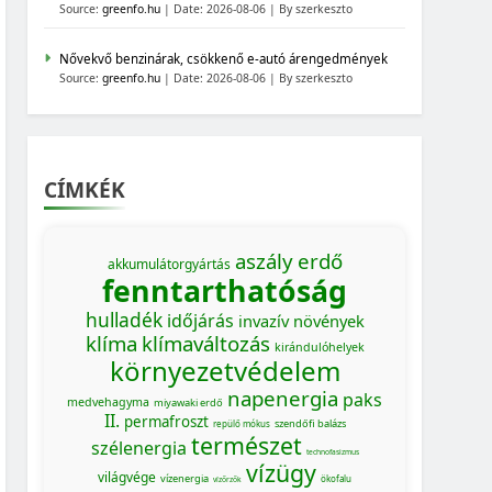
Source:
greenfo.hu
Date: 2026-08-06
By szerkeszto
Nővekvő benzinárak, csökkenő e-autó árengedmények
Source:
greenfo.hu
Date: 2026-08-06
By szerkeszto
CÍMKÉK
aszály
erdő
akkumulátorgyártás
fenntarthatóság
hulladék
időjárás
invazív növények
klíma
klímaváltozás
kirándulóhelyek
környezetvédelem
napenergia
paks
medvehagyma
miyawaki erdő
II.
permafroszt
szendőfi balázs
repülő mókus
természet
szélenergia
technofasizmus
vízügy
világvége
vízenergia
ökofalu
vízőrzők