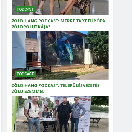
PODCAST
ZÖLD HANG PODCAST: MERRE TART EURÓPA
ZÖLDPOLITIKÁJA?
PODCAST
ZÖLD HANG PODCAST: TELEPÜLÉSVEZETÉS
ZÖLD SZEMMEL