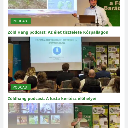
PODCAST
Zöld Hang podcast: Az élet tisztelete Kóspallagon
PODCAST
Zöldhang podcast: A lusta kertész élőhelyei