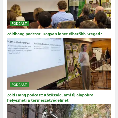
PODCAST
Zöldhang podcast: Hogyan lehet élhetőbb Szeged?
PODCAST
Zöld Hang podcast: Közösség, ami új alapokra
helyezheti a természetvédelmet