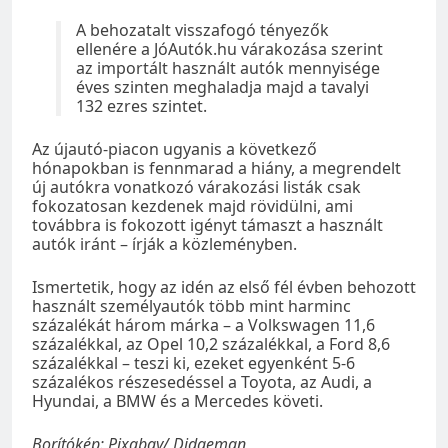
A behozatalt visszafogó tényezők
ellenére a JóAutók.hu várakozása szerint
az importált használt autók mennyisége
éves szinten meghaladja majd a tavalyi
132 ezres szintet.
Az újautó-piacon ugyanis a következő
hónapokban is fennmarad a hiány, a megrendelt
új autókra vonatkozó várakozási listák csak
fokozatosan kezdenek majd rövidülni, ami
továbbra is fokozott igényt támaszt a használt
autók iránt – írják a közleményben.
Ismertetik, hogy az idén az első fél évben behozott
használt személyautók több mint harminc
százalékát három márka – a Volkswagen 11,6
százalékkal, az Opel 10,2 százalékkal, a Ford 8,6
százalékkal – teszi ki, ezeket egyenként 5-6
százalékos részesedéssel a Toyota, az Audi, a
Hyundai, a BMW és a Mercedes követi.
Borítókép: Pixabay/ Didgeman