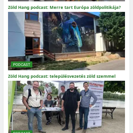
Zöld Hang podcast: Merre tart Európa zöldpolitikája?
PODCAST
Zöld Hang podcast: településvezetés zöld szemmel