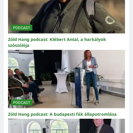
PODCAST
Zöld Hang podcast: Klébert Antal, a harkályok
szószólója
PODCAST
Zöld Hang podcast: A budapesti fák állapotromlása