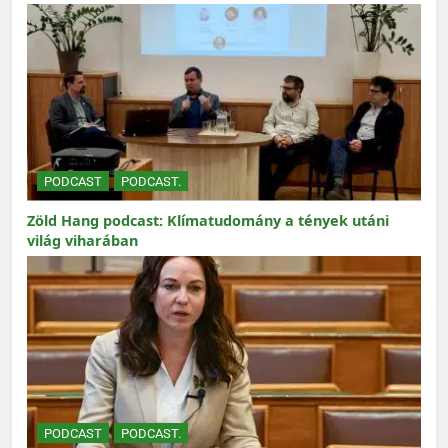
PODCAST
PODCAST.
Zöld Hang podcast: Klímatudomány a tények utáni
világ viharában
PODCAST
PODCAST.