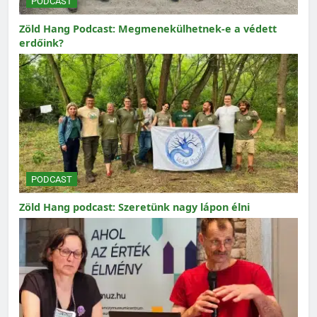
PODCAST
Zöld Hang Podcast: Megmenekülhetnek-e a védett
erdőink?
PODCAST
Zöld Hang podcast: Szeretünk nagy lápon élni