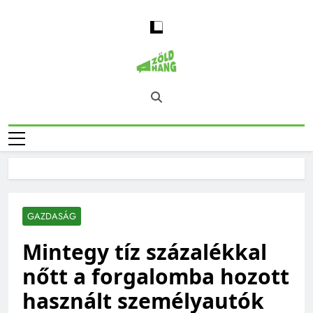
Skip
to
content
Magyarország
Zöld Hang – Természet, Klímaváltozás,
Zöld Hangja
Fenntarthatóság, Jövő
GAZDASÁG
Mintegy tíz százalékkal
nőtt a forgalomba hozott
használt személyautók