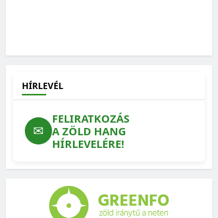
Vízmegtartás: a jövő évi termés sorsa a tét
2026-08-04
HÍRLEVÉL
FELIRATKOZÁS
✉
A ZÖLD HANG
HÍRLEVELÉRE!