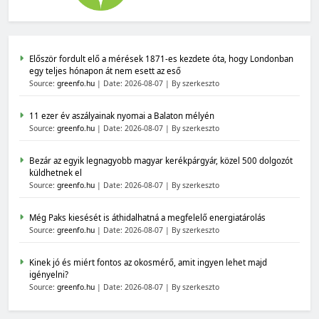
Először fordult elő a mérések 1871-es kezdete óta, hogy Londonban
egy teljes hónapon át nem esett az eső
Source:
greenfo.hu
Date: 2026-08-07
By szerkeszto
11 ezer év aszályainak nyomai a Balaton mélyén
Source:
greenfo.hu
Date: 2026-08-07
By szerkeszto
Bezár az egyik legnagyobb magyar kerékpárgyár, közel 500 dolgozót
küldhetnek el
Source:
greenfo.hu
Date: 2026-08-07
By szerkeszto
Még Paks kiesését is áthidalhatná a megfelelő energiatárolás
Source:
greenfo.hu
Date: 2026-08-07
By szerkeszto
Kinek jó és miért fontos az okosmérő, amit ingyen lehet majd
igényelni?
Source:
greenfo.hu
Date: 2026-08-07
By szerkeszto