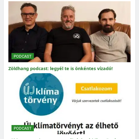
PODCAST
Zöldhang podcast: legyél te is önkéntes vízadó!
PODCAST