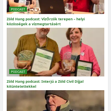
PODCAST
Zöld Hang podcast: VízŐrzők terepen – helyi
közösségek a vízmegtartásért
PODCAST
Zöld Hang podcast: Interjú a Zöld Civil Díjjal
kitüntetettekkel