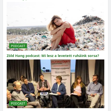
PODCAST
Zöld Hang podcast: Mi lesz a levetett ruháink sorsa?
PODCAST