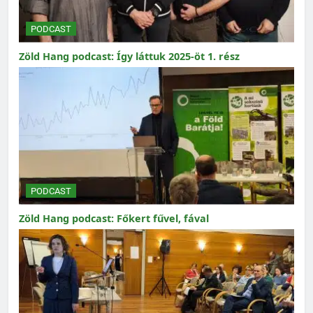
PODCAST
Zöld Hang podcast: Így láttuk 2025-öt 1. rész
PODCAST
Zöld Hang podcast: Főkert fűvel, fával