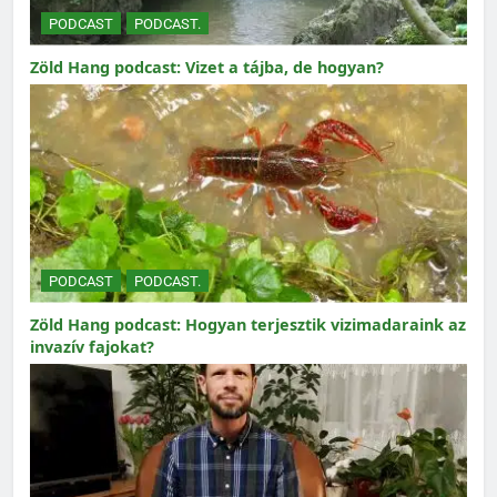
PODCAST
PODCAST.
Zöld Hang podcast: Vizet a tájba, de hogyan?
PODCAST
PODCAST.
Zöld Hang podcast: Hogyan terjesztik vizimadaraink az
invazív fajokat?