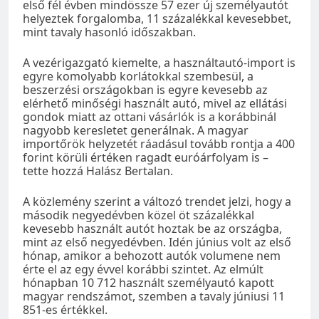
első fél évben mindössze 57 ezer új személyautót
helyeztek forgalomba, 11 százalékkal kevesebbet,
mint tavaly hasonló időszakban.
A vezérigazgató kiemelte, a használtautó-import is
egyre komolyabb korlátokkal szembesül, a
beszerzési országokban is egyre kevesebb az
elérhető minőségi használt autó, mivel az ellátási
gondok miatt az ottani vásárlók is a korábbinál
nagyobb keresletet generálnak. A magyar
importőrök helyzetét ráadásul tovább rontja a 400
forint körüli értéken ragadt euróárfolyam is –
tette hozzá Halász Bertalan.
A közlemény szerint a változó trendet jelzi, hogy a
második negyedévben közel öt százalékkal
kevesebb használt autót hoztak be az országba,
mint az első negyedévben. Idén június volt az első
hónap, amikor a behozott autók volumene nem
érte el az egy évvel korábbi szintet. Az elmúlt
hónapban 10 712 használt személyautó kapott
magyar rendszámot, szemben a tavaly júniusi 11
851-es értékkel.