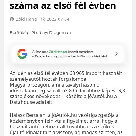
száma az első fél évben
Zöld Hang
2022-07-04
Borítókép: Pixabay/ Didgeman
Az idén az első fél évében 68 965 import használt
személyautót hoztak forgalomba
Magyarországon, ami a tavalyi hasonló
időszakban regisztrált 62 836 darabhoz képest 9,8
százalékos növekedés – közölte a JóAutók.hu a
Datahouse adatait.
Halász Bertalan, a JóAutók.hu vezérigazgatója a
közleményben felhívta a figyelmet arra, hogy a
használtautó-behozatalt továbbra is a szűkös
újautó-kínálat tartja viszonylag magas szinten, az