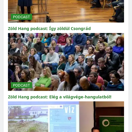
PODCAST
Zöld Hang podcast: Így zöldül Csongrád
PODCAST
Zöld Hang podcast: Elég a világvége-hangulatból!