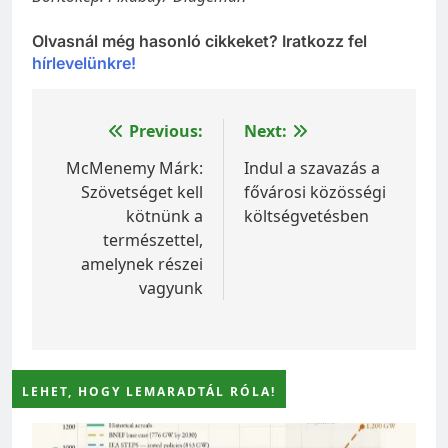
Olvasnál még hasonló cikkeket? Iratkozz fel
hírlevelünkre!
Bejegyzés
Previous:
Next:
navigáció
McMenemy Márk:
Indul a szavazás a
Szövetséget kell
fővárosi közösségi
kötnünk a
költségvetésben
természettel,
amelynek részei
vagyunk
LEHET, HOGY LEMARADTÁL RÓLA!