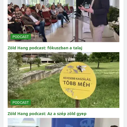
PODCAST
Zöld Hang podcast: fókuszban a talaj
PODCAST
Zöld Hang podcast: Az a szép zöld gyep