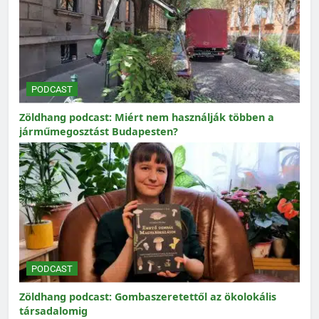
PODCAST
Zöldhang podcast: Miért nem használják többen a
járműmegosztást Budapesten?
PODCAST
Zöldhang podcast: Gombaszeretettől az ökolokális
társadalomig