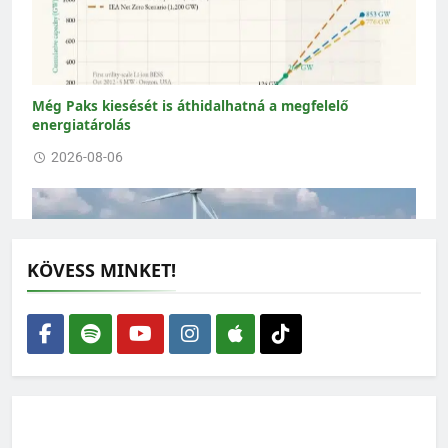
Még Paks kiesését is áthidalhatná a megfelelő
energiatárolás
2026-08-06
KÖVESS MINKET!
Épüljenek szélerőművek – de ne bárhová
2026-08-05