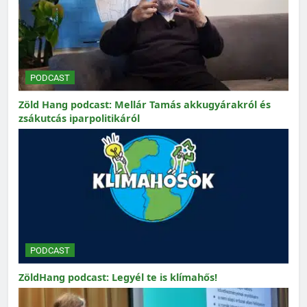
PODCAST
Zöld Hang podcast: Mellár Tamás akkugyárakról és
zsákutcás iparpolitikáról
PODCAST
ZöldHang podcast: Legyél te is klímahős!