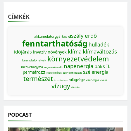
CÍMKÉK
aszály
erdő
akkumulátorgyártás
fenntarthatóság
hulladék
klíma
klímaváltozás
időjárás
invazív növények
környezetvédelem
kirándulóhelyek
napenergia
paks II.
medvehagyma
miyawaki erdő
szélenergia
permafroszt
szendőfi balázs
repülő mókus
természet
világvége
vízenergia
technofasizmus
vízőrzők
vízügy
ökofalu
PODCAST