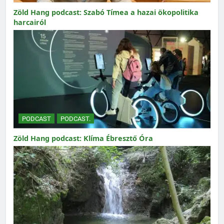
Zöld Hang podcast: Szabó Tímea a hazai ökopolitika
harcairól
PODCAST
PODCAST.
Zöld Hang podcast: Klíma Ébresztő Óra