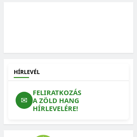
Élő és halott szakemberek különös csapatmunkája az új
fajok felfedezése
2025-05-22
HÍRLEVÉL
FELIRATKOZÁS
✉
A ZÖLD HANG
HÍRLEVELÉRE!