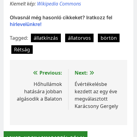
Kiemelt kép:
Wikipedia Commons
Olvasnál még hasonló cikkeket? Iratkozz fel
hírlevelünkre!
Tagged:
állatkínzás
állatorvos
börtön
Rétság
Bejegyzés
Previous:
Next:
navigáció
Hőhullámok
Évértékelésbe
hatására jobban
kezdett az egy éve
algásodik a Balaton
megválasztott
Karácsony Gergely