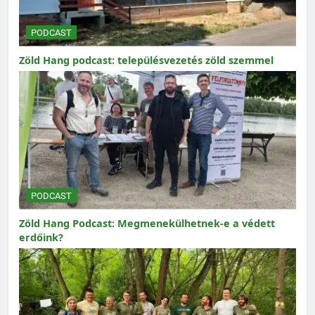
PODCAST
Zöld Hang podcast: településvezetés zöld szemmel
PODCAST
Zöld Hang Podcast: Megmenekülhetnek-e a védett
erdőink?