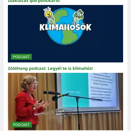
zsákutcás iparpolitikáról
PODCAST
ZöldHang podcast: Legyél te is klímahős!
PODCAST