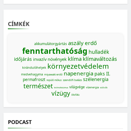
CÍMKÉK
aszály
erdő
akkumulátorgyártás
fenntarthatóság
hulladék
klíma
klímaváltozás
időjárás
invazív növények
környezetvédelem
kirándulóhelyek
napenergia
paks II.
medvehagyma
miyawaki erdő
szélenergia
permafroszt
szendőfi balázs
repülő mókus
természet
világvége
vízenergia
technofasizmus
vízőrzők
vízügy
ökofalu
PODCAST