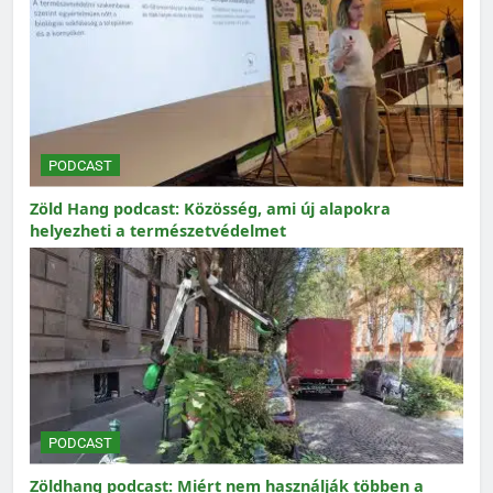
PODCAST
Zöld Hang podcast: Közösség, ami új alapokra
helyezheti a természetvédelmet
PODCAST
Zöldhang podcast: Miért nem használják többen a