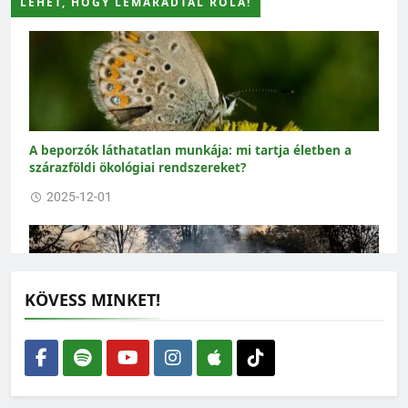
LEHET, HOGY LEMARADTÁL RÓLA!
A beporzók láthatatlan munkája: mi tartja életben a
szárazföldi ökológiai rendszereket?
2025-12-01
KÖVESS MINKET!
Száraz és lángoló nyár – Már 60 millió négyzetméternyi
terület leégett
2025-07-22