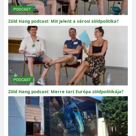
PODCAST
Zöld Hang podcast: Mit jelent a városi zöldpolitika?
PODCAST
Zöld Hang podcast: Merre tart Európa zöldpolitikája?