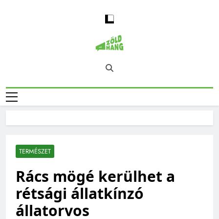
Skip
to
content
Magyarország
Zöld Hang – Természet, Klímaváltozás,
Zöld Hangja
Fenntarthatóság, Jövő
TERMÉSZET
Rács mögé kerülhet a
rétsági állatkínzó
állatorvos