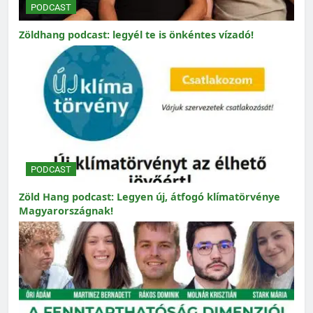
PODCAST
Zöldhang podcast: legyél te is önkéntes vízadó!
PODCAST
Zöld Hang podcast: Legyen új, átfogó klímatörvénye
Magyarországnak!