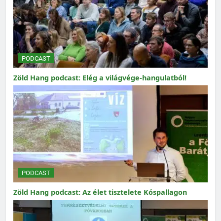
PODCAST
Zöld Hang podcast: Elég a világvége-hangulatból!
PODCAST
Zöld Hang podcast: Az élet tisztelete Kóspallagon