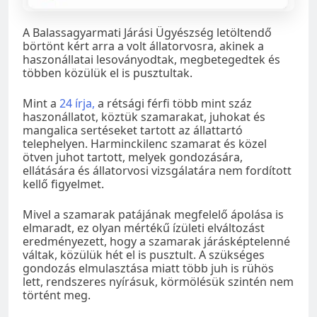
A Balassagyarmati Járási Ügyészség letöltendő
börtönt kért arra a volt állatorvosra, akinek a
haszonállatai lesoványodtak, megbetegedtek és
többen közülük el is pusztultak.
Mint a
24 írja,
a rétsági férfi több mint száz
haszonállatot, köztük szamarakat, juhokat és
mangalica sertéseket tartott az állattartó
telephelyen. Harminckilenc szamarat és közel
ötven juhot tartott, melyek gondozására,
ellátására és állatorvosi vizsgálatára nem fordított
kellő figyelmet.
Mivel a szamarak patájának megfelelő ápolása is
elmaradt, ez olyan mértékű ízületi elváltozást
eredményezett, hogy a szamarak járásképtelenné
váltak, közülük hét el is pusztult. A szükséges
gondozás elmulasztása miatt több juh is rühös
lett, rendszeres nyírásuk, körmölésük szintén nem
történt meg.