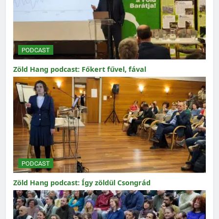
PODCAST
Zöld Hang podcast: Főkert fűvel, fával
PODCAST
Zöld Hang podcast: Így zöldül Csongrád