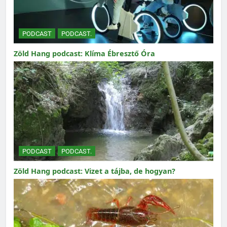
PODCAST
PODCAST.
Zöld Hang podcast: Klíma Ébresztő Óra
PODCAST
PODCAST.
Zöld Hang podcast: Vizet a tájba, de hogyan?