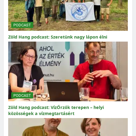
PODCAST
Zöld Hang podcast: Szeretünk nagy lápon élni
PODCAST
Zöld Hang podcast: VízŐrzők terepen – helyi
közösségek a vízmegtartásért