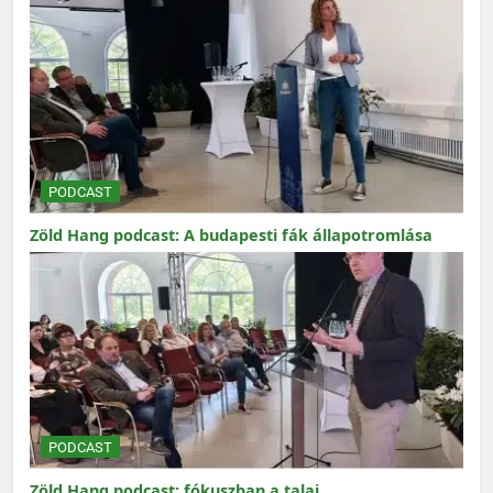
PODCAST
Zöld Hang podcast: A budapesti fák állapotromlása
PODCAST
Zöld Hang podcast: fókuszban a talaj