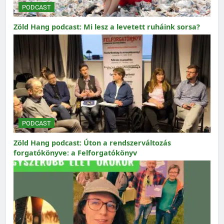
PODCAST
Zöld Hang podcast: Mi lesz a levetett ruháink sorsa?
PODCAST
Zöld Hang podcast: Úton a rendszerváltozás
forgatókönyve: a Felforgatókönyv