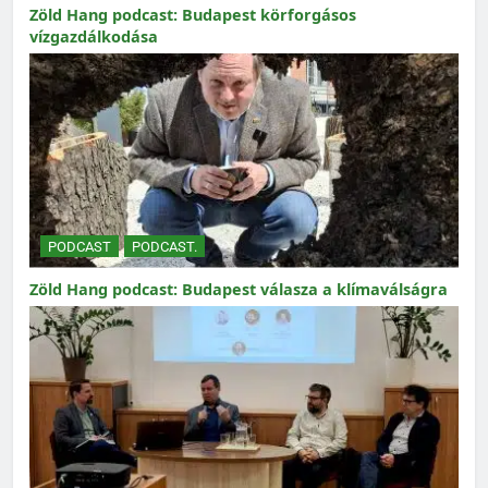
Zöld Hang podcast: Budapest körforgásos
vízgazdálkodása
PODCAST
PODCAST.
Zöld Hang podcast: Budapest válasza a klímaválságra