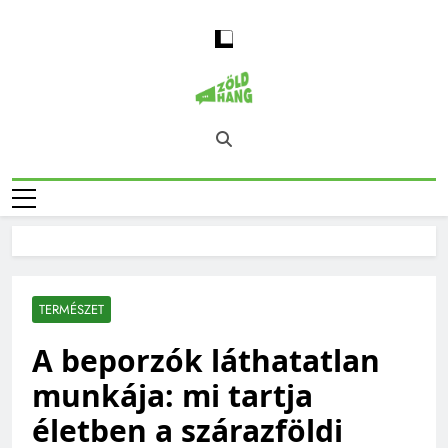
Skip
to
content
Magyarország
Zöld Hang – Természet, Klímaváltozás,
Zöld Hangja
Fenntarthatóság, Jövő
TERMÉSZET
A beporzók láthatatlan
munkája: mi tartja
életben a szárazföldi