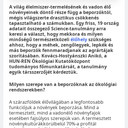
A világ élelmiszer-termelésének és vadon élő
növényeinek döntő része függ a beporzóktól,
mégis világszerte drasztikus csökkenés
tapasztalható a számukban. Egy friss, 19 ország
adatait összegező Science-tanulmány arra
keresi a választ, hogy mekkora és milyen
minőségű természetközeli
élőhely
szükséges
ahhoz, hogy a méhek, zengőlegyek, lepkék és
más beporzók fennmaradjanak az agrártájak
szorításában.
Kovács-Hostyánszki Anikó, a
HUN-REN Ökológiai Kutatóközpont
tudományos főmunkatársát, a tanulmány
egyik társszerzőjét kérdeztük.
Milyen szerepe van a beporzóknak az ökológiai
rendszerekben?
A szárazföldek élővilágában a legfontosabb
funkciójuk a növények beporzása. Mind a
termesztett, mind a vadonélő növényfajok
esetében fajsúlyos szerepük van. A termesztett
növénykultúrákkörülbelül 70%-a profitál