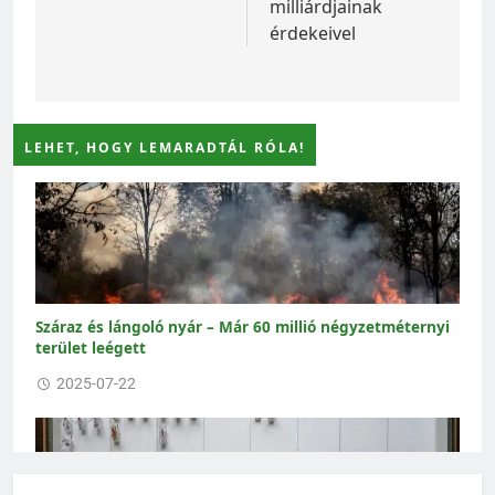
milliárdjainak
érdekeivel
LEHET, HOGY LEMARADTÁL RÓLA!
Száraz és lángoló nyár – Már 60 millió négyzetméternyi
terület leégett
2025-07-22