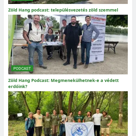
Zöld Hang podcast: településvezetés zöld szemmel
PODCAST
Zöld Hang Podcast: Megmenekülhetnek-e a védett
erdőink?