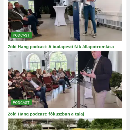
PODCAST
Zöld Hang podcast: A budapesti fák állapotromlása
PODCAST
Zöld Hang podcast: fókuszban a talaj