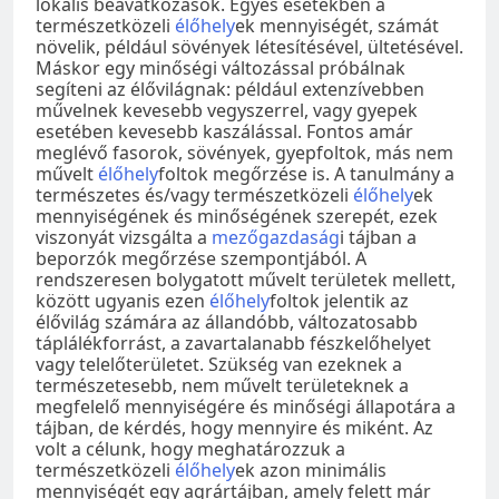
lokális beavatkozások. Egyes esetekben a
természetközeli
élőhely
ek mennyiségét, számát
növelik, például sövények létesítésével, ültetésével.
Máskor egy minőségi változással próbálnak
segíteni az élővilágnak: például extenzívebben
művelnek kevesebb vegyszerrel, vagy gyepek
esetében kevesebb kaszálással. Fontos amár
meglévő fasorok, sövények, gyepfoltok, más nem
művelt
élőhely
foltok megőrzése is. A tanulmány a
természetes és/vagy természetközeli
élőhely
ek
mennyiségének és minőségének szerepét, ezek
viszonyát vizsgálta a
mezőgazdaság
i tájban a
beporzók megőrzése szempontjából. A
rendszeresen bolygatott művelt területek mellett,
között ugyanis ezen
élőhely
foltok jelentik az
élővilág számára az állandóbb, változatosabb
táplálékforrást, a zavartalanabb fészkelőhelyet
vagy telelőterületet. Szükség van ezeknek a
természetesebb, nem művelt területeknek a
megfelelő mennyiségére és minőségi állapotára a
tájban, de kérdés, hogy mennyire és miként. Az
volt a célunk, hogy meghatározzuk a
természetközeli
élőhely
ek azon minimális
mennyiségét egy agrártájban, amely felett már