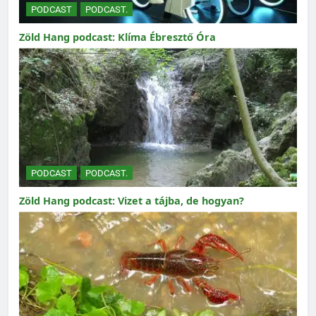
PODCAST
PODCAST.
Zöld Hang podcast: Klíma Ébresztő Óra
PODCAST
PODCAST.
Zöld Hang podcast: Vizet a tájba, de hogyan?