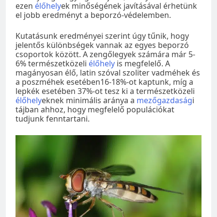
ezen
élőhely
ek minőségének javításával érhetünk
el jobb eredményt a beporzó-védelemben.
Kutatásunk eredményei szerint úgy tűnik, hogy
jelentős különbségek vannak az egyes beporzó
csoportok között. A zengőlegyek számára már 5-
6% természetközeli
élőhely
is megfelelő. A
magányosan élő, latin szóval szoliter vadméhek és
a poszméhek esetében16-18%-ot kaptunk, míg a
lepkék esetében 37%-ot tesz ki a természetközeli
élőhely
eknek minimális aránya a
mezőgazdaság
i
tájban ahhoz, hogy megfelelő populációkat
tudjunk fenntartani.