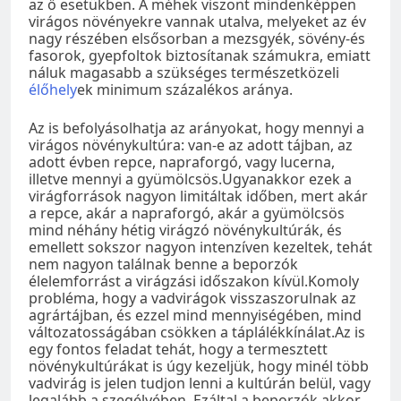
az ő esetükben. A méhek viszont mindenképpen
virágos növényekre vannak utalva, melyeket az év
nagy részében elsősorban a mezsgyék, sövény-és
fasorok, gyepfoltok biztosítanak számukra, emiatt
náluk magasabb a szükséges természetközeli
élőhely
ek minimum százalékos aránya.
Az is befolyásolhatja az arányokat, hogy mennyi a
virágos növénykultúra: van-e az adott tájban, az
adott évben repce, napraforgó, vagy lucerna,
illetve mennyi a gyümölcsös.Ugyanakkor ezek a
virágforrások nagyon limitáltak időben, mert akár
a repce, akár a napraforgó, akár a gyümölcsös
mind néhány hétig virágzó növénykultúrák, és
emellett sokszor nagyon intenzíven kezeltek, tehát
nem nagyon találnak benne a beporzók
élelemforrást a virágzási időszakon kívül.Komoly
probléma, hogy a vadvirágok visszaszorulnak az
agrártájban, és ezzel mind mennyiségében, mind
változatosságában csökken a táplálékkínálat.Az is
egy fontos feladat tehát, hogy a termesztett
növénykultúrákat is úgy kezeljük, hogy minél több
vadvirág is jelen tudjon lenni a kultúrán belül, vagy
legalább a szegélyében. Ezáltal a beporzók akkor