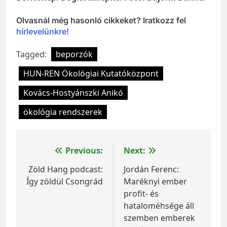
Olvasnál még hasonló cikkeket? Iratkozz fel
hírlevelünkre!
Tagged:
beporzók
HUN-REN Ökológiai Kutatóközpont
Kovács-Hostyánszki Anikó
ökológia rendszerek
Bejegyzés
Previous:
Next:
navigáció
Zöld Hang podcast:
Jordán Ferenc:
Így zöldül Csongrád
Maréknyi ember
profit- és
hataloméhsége áll
szemben emberek