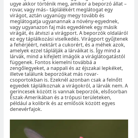
ugye akkor történik meg, amikor a beporzó állat –
rovar, vagy más– táplálékért meglátogat egy
virágot, aztán ugyanúgy megy tovább és
meglátogatja ugyanannak a növény-egyednek,
vagy ugyanazon faj más egyedének egy másik
virágát, és átviszi a virágport. A beporzók oldaláról
ez egy táplálkozási viselkedés. Virágport gyűjtenek
a fehérjéért, nektárt a cukorért, és a méhek azok,
amelyek ezzel táplálják a lárváikat is. Így mind a
lárvák, mind a kifejlett imágók a viráglátogatástól
függenek. Fontos kiemelni továbbá a
zengőlegyeket, a nappali és az éjszakai lepkéket,
illetve találunk beporzókat más rovar-
csoportokban is. Ezeknél azonban csak a felnőtt
egyedek táplálkoznak a virágokról, a lárvák nem. A
gerincesek között is vannak beporzók, elsősorban
Észak-Amerikában és a trópusi területeken,
például a kolibrik és az emlősök között egyes
denevérfajok.