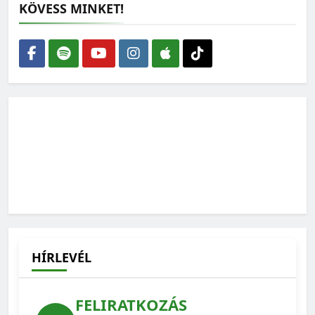
KÖVESS MINKET!
Élő és halott szakemberek különös csapatmunkája az új
fajok felfedezése
2025-05-22
Az üvegházi ugrópók nősténye
Szeresd a pókokat!
2024-09-05
HÍRLEVÉL
FELIRATKOZÁS