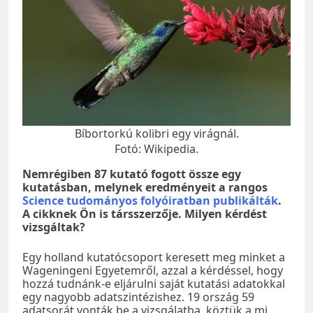
Bíbortorkú kolibri egy virágnál.
Fotó: Wikipedia.
Nemrégiben 87 kutató fogott össze egy
kutatásban, melynek eredményeit a rangos
Science tudományos folyóiratban publikálták
.
A cikknek Ön is társszerzője. Milyen kérdést
vizsgáltak?
Egy holland kutatócsoport keresett meg minket a
Wageningeni Egyetemről, azzal a kérdéssel, hogy
hozzá tudnánk-e eljárulni saját kutatási adatokkal
egy nagyobb adatszintézishez. 19 ország 59
adatsorát vonták be a vizsgálatba, köztük a mi