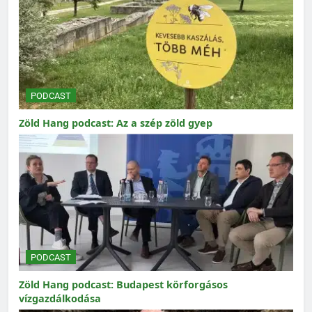
PODCAST
Zöld Hang podcast: Az a szép zöld gyep
PODCAST
Zöld Hang podcast: Budapest körforgásos
vízgazdálkodása