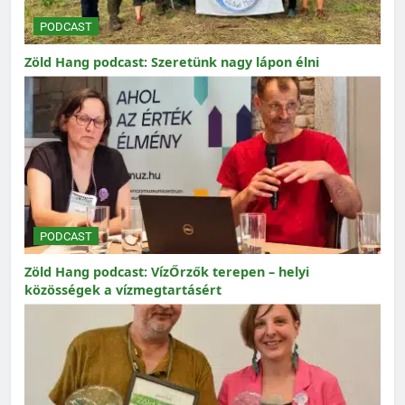
PODCAST
Zöld Hang podcast: Szeretünk nagy lápon élni
PODCAST
Zöld Hang podcast: VízŐrzők terepen – helyi
közösségek a vízmegtartásért