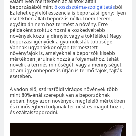
valamilyen mértékben az állatok általi
beporzásából mint
ökoszisztéma-szolgáltatás
ból.
Ez lehet egyfelől esszenciális beporzási igény: ilyen
esetekben állati beporzás nélkül nem terem,
egyáltalán nem hoz termést a növény. Erre
példaként szoktuk hozni a közkedveltebb
növények közül a dinnyét vagy a tökféléket.Nagy
beporzási igényűek a gyümölcsfák többsége.
Vannak ugyanakkor olyan termesztett
növényfajok is, amelyeknél a beporzók kisebb
mértékben járulnak hozzá a folyamathoz, tehát
növelik a termés minőségét, vagy a mennyiséget
az amúgy önbeporzás útján is termő fajok, fajták
esetében.
A vadon élő, szárazföldi virágos növények több
mint 80%-ánál szerepük van a beporzóknak
abban, hogy azon növények megfelelő mértékben
és minőségben tudjanak termést és magot hozni,
és ezáltalszaporodni.