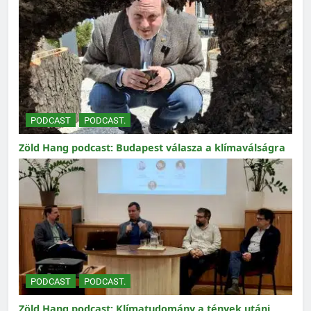
PODCAST
PODCAST.
Zöld Hang podcast: Budapest válasza a klímaválságra
PODCAST
PODCAST.
Zöld Hang podcast: Klímatudomány a tények utáni