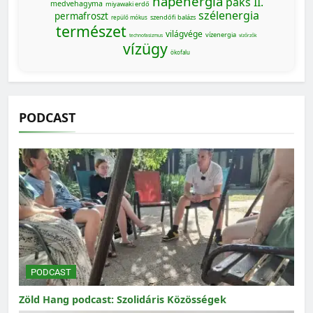
napenergia
paks II.
medvehagyma
miyawaki erdő
szélenergia
permafroszt
szendőfi balázs
repülő mókus
természet
világvége
vízenergia
technofasizmus
vízőrzők
vízügy
ökofalu
PODCAST
PODCAST
Zöld Hang podcast: Szolidáris Közösségek