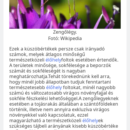
Zengőlégy.
Fotó: Wikipedia
Ezek a küszöbértékek persze csak irányadó
számok, melyek átlagos minőségű
természetközeli
élőhely
foltok esetében értendők.
A területek minősége, sokfélesége a beporzók
számát és sokféleségét is nagyban
meghatározhatja.Tehát törekednünk kell arra,
hogy minél jobb állapotban tudjuk fenntartani
természetesebb
élőhely
foltokat, minél nagyobb
számú és változatosabb virágos növényfajjal és
sokféle fészkelési lehetőséggel.A zengőlegyeknek
esetében a tojásrakás általában a szántóföldeken
történik, illetve nem annyira exkluzíva virágos
növényekkel való kapcsolatuk, ezzel
magyarázható a természetközeli
élőhely
ek
szükséges tájbeli arányának kisebb küszöbértéke