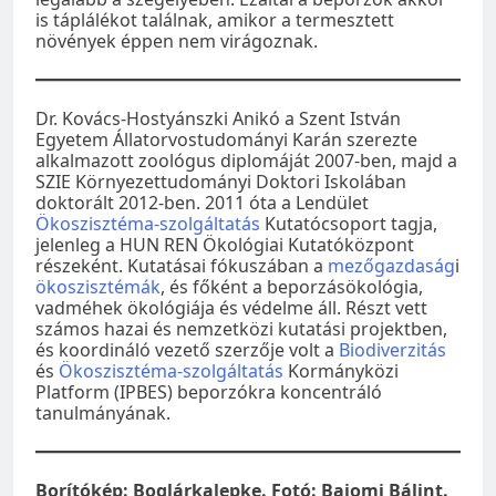
is táplálékot találnak, amikor a termesztett
növények éppen nem virágoznak.
Dr. Kovács-Hostyánszki Anikó a Szent István
Egyetem Állatorvostudományi Karán szerezte
alkalmazott zoológus diplomáját 2007-ben, majd a
SZIE Környezettudományi Doktori Iskolában
doktorált 2012-ben. 2011 óta a Lendület
Ökoszisztéma-szolgáltatás
Kutatócsoport tagja,
jelenleg a HUN REN Ökológiai Kutatóközpont
részeként. Kutatásai fókuszában a
mezőgazdaság
i
ökoszisztémák
, és főként a beporzásökológia,
vadméhek ökológiája és védelme áll. Részt vett
számos hazai és nemzetközi kutatási projektben,
és koordináló vezető szerzője volt a
Biodiverzitás
és
Ökoszisztéma-szolgáltatás
Kormányközi
Platform (IPBES) beporzókra koncentráló
tanulmányának.
Borítókép: Boglárkalepke. Fotó: Bajomi Bálint.