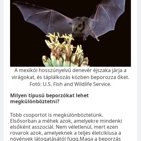
A mexikói hosszúnyelvű denevér éjszaka járja a
virágokat, és táplálkozás közben beporozza őket.
Fotó: U.S. Fish and Wildlife Service.
Milyen típusú beporzókat lehet
megkülönböztetni?
Több csoportot is megkülönböztetünk.
Elsősorban a méhek azok, amelyekre mindenki
elsőként asszociál. Nem véletlenül, mert ezen
rovarok azok, amelyeknek a teljes életciklusa a
növények látogatásától függ.Maga a beporzás