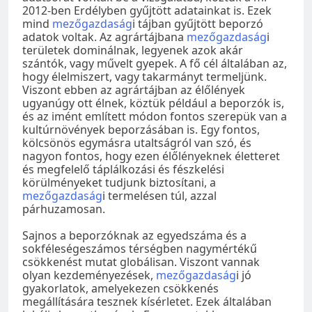
2012-ben Erdélyben gyűjtött adatainkat is. Ezek
mind
mezőgazdaság
i tájban gyűjtött beporzó
adatok voltak. Az agrártájbana
mezőgazdaság
i
területek dominálnak, legyenek azok akár
szántók, vagy művelt gyepek. A fő cél általában az,
hogy élelmiszert, vagy takarmányt termeljünk.
Viszont ebben az agrártájban az élőlények
ugyanúgy ott élnek, köztük például a beporzók is,
és az imént említett módon fontos szerepük van a
kultúrnövények beporzásában is. Egy fontos,
kölcsönös egymásra utaltságról van szó, és
nagyon fontos, hogy ezen élőlényeknek életteret
és megfelelő táplálkozási és fészkelési
körülményeket tudjunk biztosítani, a
mezőgazdaság
i termelésen túl, azzal
párhuzamosan.
Sajnos a beporzóknak az egyedszáma és a
sokféleségeszámos térségben nagymértékű
csökkenést mutat globálisan. Viszont vannak
olyan kezdeményezések,
mezőgazdaság
i jó
gyakorlatok, amelyekezen csökkenés
megállítására tesznek kísérletet. Ezek általában