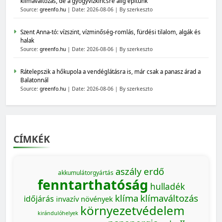
klímaváltozás, de a gyógyvízkincsre alig építünk
Source:
greenfo.hu
Date: 2026-08-06
By szerkeszto
Szent Anna-tó: vízszint, vízminőség-romlás, fürdési tilalom, algák és
halak
Source:
greenfo.hu
Date: 2026-08-06
By szerkeszto
Rátelepszik a hőkupola a vendéglátásra is, már csak a panasz árad a
Balatonnál
Source:
greenfo.hu
Date: 2026-08-06
By szerkeszto
CÍMKÉK
aszály
erdő
akkumulátorgyártás
fenntarthatóság
hulladék
klíma
klímaváltozás
időjárás
invazív növények
környezetvédelem
kirándulóhelyek