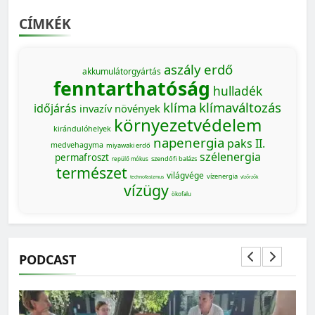
CÍMKÉK
aszály
erdő
akkumulátorgyártás
fenntarthatóság
hulladék
klíma
klímaváltozás
időjárás
invazív növények
környezetvédelem
kirándulóhelyek
napenergia
paks II.
medvehagyma
miyawaki erdő
szélenergia
permafroszt
szendőfi balázs
repülő mókus
természet
világvége
vízenergia
technofasizmus
vízőrzők
vízügy
ökofalu
PODCAST