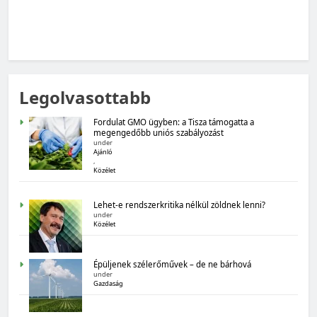
MAGYARORSZÁG SZÁMOKBAN
Legolvasottabb
Magyarország számokban: Fogyasztói bizalom,
gazdasági várakozások
Fordulat GMO ügyben: a Tisza támogatta a
megengedőbb uniós szabályozást
under
Ajánló
,
Közélet
Lehet-e rendszerkritika nélkül zöldnek lenni?
under
Közélet
MAGYARORSZÁG SZÁMOKBAN
Épüljenek szélerőművek – de ne bárhová
Magyarország számokban: Államadósság
under
Gazdaság