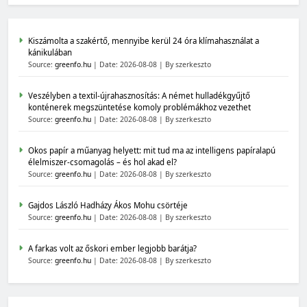
Kiszámolta a szakértő, mennyibe kerül 24 óra klímahasználat a
kánikulában
Source:
greenfo.hu
Date: 2026-08-08
By szerkeszto
Veszélyben a textil-újrahasznosítás: A német hulladékgyűjtő
konténerek megszüntetése komoly problémákhoz vezethet
Source:
greenfo.hu
Date: 2026-08-08
By szerkeszto
Okos papír a műanyag helyett: mit tud ma az intelligens papíralapú
élelmiszer-csomagolás – és hol akad el?
Source:
greenfo.hu
Date: 2026-08-08
By szerkeszto
Gajdos László Hadházy Ákos Mohu csörtéje
Source:
greenfo.hu
Date: 2026-08-08
By szerkeszto
A farkas volt az őskori ember legjobb barátja?
Source:
greenfo.hu
Date: 2026-08-08
By szerkeszto