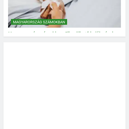
MAGYARORSZÁG SZÁMOKBAN
Magyarország számokban: Elkerülhető halálozások
MAGYARORSZÁG SZÁMOKBAN
Magyarország számokban: Vad, vadászat