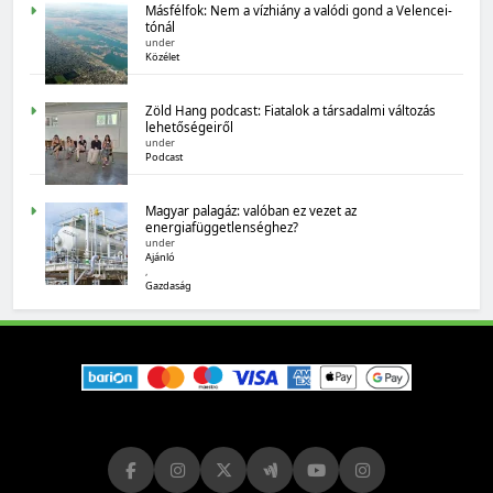
Másfélfok: Nem a vízhiány a valódi gond a Velencei-
tónál
under
Közélet
Zöld Hang podcast: Fiatalok a társadalmi változás
lehetőségeiről
under
MAGYARORSZÁG SZÁMOKBAN
Podcast
Magyarország számokban: biogazdálkodás
Magyar palagáz: valóban ez vezet az
energiafüggetlenséghez?
under
Ajánló
,
Gazdaság
MAGYARORSZÁG SZÁMOKBAN
Tizenhat adatsor a tizenhat évről