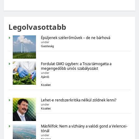
MAGYARORSZÁG SZÁMOKBAN
Legolvasottabb
Magyarország számokban: Fogyasztói bizalom,
gazdasági várakozások
Épüljenek szélerőművek – de ne bárhová
under
Gazdaság
Fordulat GMO ügyben: a Tisza támogatta a
megengedőbb uniós szabályozást
under
Ajánló
,
Közélet
MAGYARORSZÁG SZÁMOKBAN
Lehet-e rendszerkritika nélkül zöldnek lenni?
Magyarország számokban: Államadósság
under
Közélet
Másfélfok: Nem a vízhiány a valódi gond a Velencei-
tónál
under