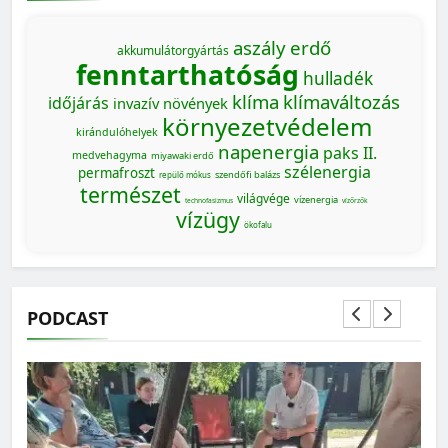
aszály
erdő
akkumulátorgyártás
fenntarthatóság
hulladék
klíma
klímaváltozás
időjárás
invazív növények
környezetvédelem
kirándulóhelyek
napenergia
paks II.
medvehagyma
miyawaki erdő
szélenergia
permafroszt
szendőfi balázs
repülő mókus
természet
világvége
vízenergia
technofasizmus
vízőrzők
vízügy
ökofalu
PODCAST
MAGYARORSZÁG SZÁMOKBAN