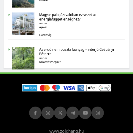
Közélet
Magyar palagáz: valóban ez vezet az
energiafüggetlenséghez?
under
MAGYARORSZÁG SZÁMOKBAN
Ajánló
,
Magyarország számokban: biogazdálkodás
Gazdaság
Az erdő nem puszta faanyag – interjú Csépányi
Péterrel
under
Klímavészhelyzet
MAGYARORSZÁG SZÁMOKBAN
Tizenhat adatsor a tizenhat évről
www.zoldhang.hu