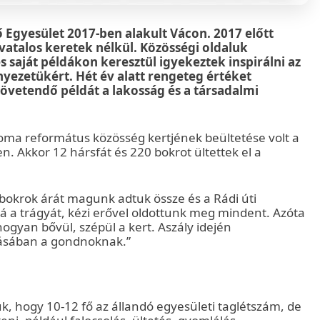
Egyesület 2017-ben alakult Vácon. 2017 előtt
vatalos keretek nélkül. Közösségi oldaluk
s saját példákon keresztül igyekeztek inspirálni az
yezetükért. Hét év alatt rengeteg értéket
övetendő példát a lakosság és a társadalmi
loma református közösség kertjének beültetése volt a
n. Akkor 12 hársfát és 220 bokrot ültettek el a
a bokrok árát magunk adtuk össze és a Rádi úti
zá a trágyát, kézi erővel oldottunk meg mindent. Azóta
ogyan bővül, szépül a kert. Aszály idején
olásában a gondnoknak.”
uk, hogy 10-12 fő az állandó egyesületi taglétszám, de