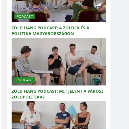
PODCAST
ZÖLD HANG PODCAST: A ZÖLDEK ÉS A
POLITIKA MAGYARORSZÁGON
PODCAST
ZÖLD HANG PODCAST: MIT JELENT A VÁROSI
ZÖLDPOLITIKA?