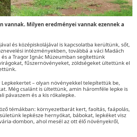
len vannak. Milyen eredményei vannak ezennek a
ával és középiskolájával is kapcsolatba kerültünk, sőt,
 köznevelési intézményekben, továbbá a váci Madách
 és a Tragor Ignác Múzeumban segítettünk
virágokat, fűszernövényeket, zöldségeket ültettünk el
ettünk.
Lepkekertet – olyan növényekkel telepítettük be,
t. Még csalánt is ültettünk, amin háromféle lepke is
pali pávaszem és a kis rókalepke.
böző témákban: környezetbarát kert, faoltás, faápolás,
sületünk lepkésze hernyókat, bábokat, lepkéket visz
lvária-dombon, ahol mesél az ott élő növényekről,