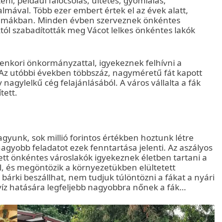
ni, például falocsolás, ültetés, gyomlálás,
almával. Több ezer embert értek el az évek alatt,
témákban. Minden évben szerveznek önkéntes
tól szabadították meg Vácot lelkes önkéntes lakók
denkori önkormányzattal, igyekeznek felhívni a
Az utóbbi években többszáz, nagyméretű fát kapott
nagylelkű cég felajánlásából. A város vállalta a fák
tett.
gyunk, sok millió forintos értékben hoztunk létre
agyobb feladatot ezek fenntartása jelenti. Az aszályos
tt önkéntes városlakók igyekeznek életben tartani a
l, és megöntözik a környezetükben elültetett
bárki beszállhat, nem tudjuk túlöntözni a fákat a nyári
íz hatására legfeljebb nagyobbra nőnek a fák…