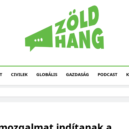
Magyarország Zöld H
Zöld Hang – Termé
Fenntarth
T
CIVILEK
GLOBÁLIS
GAZDASÁG
PODCAST
K
mozgalmat indítanak a