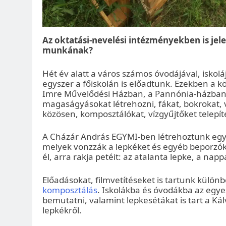
Az oktatási-nevelési intézményekben is je
munkának?
Hét év alatt a város számos óvodájával, iskoláj
egyszer a főiskolán is előadtunk. Ezekben a
Imre Művelődési Házban, a Pannónia-házban
magaságyásokat létrehozni, fákat, bokrokat, 
közösen, komposztálókat, vízgyűjtőket telepít
A Cházár András EGYMI-ben létrehoztunk egy 
melyek vonzzák a lepkéket és egyéb beporzóka
él, arra rakja petéit: az atalanta lepke, a nap
Előadásokat, filmvetítéseket is tartunk külön
komposztálás
. Iskolákba és óvodákba az egye
bemutatni, valamint lepkesétákat is tart a Ká
lepkékről.