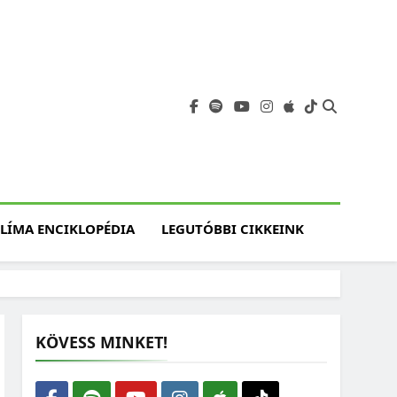
angja
szet, Klímaváltozás,
atóság, Jövő
LÍMA ENCIKLOPÉDIA
LEGUTÓBBI CIKKEINK
KÖVESS MINKET!