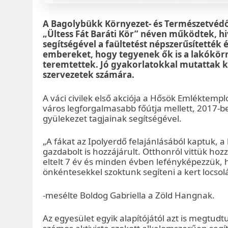
A Bagolybükk Környezet- és Természetvédő 
„Ültess Fát Baráti Kör” néven működtek, hi
segítségével a faültetést népszerűsítették é
embereket, hogy tegyenek ők is a lakókörn
teremtettek. Jó gyakorlatokkal mutattak k
szervezetek számára.
A váci civilek első akciója a Hősök Emléktemp
város legforgalmasabb főútja mellett, 2017-be
gyülekezet tagjainak segítségével.
„A fákat az Ipolyerdő felajánlásából kaptuk, 
gazdabolt is hozzájárult. Otthonról vittük hoz
eltelt 7 év és minden évben lefényképezzük, h
önkéntesekkel szoktunk segíteni a kert locs
-mesélte Boldog Gabriella a Zöld Hangnak.
Az egyesület egyik alapítójától azt is megtudt