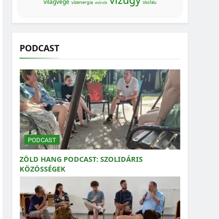
világvége
vízenergia
ökofalu
vízőrzők
PODCAST
PODCAST
ZÖLD HANG PODCAST: SZOLIDÁRIS
KÖZÖSSÉGEK