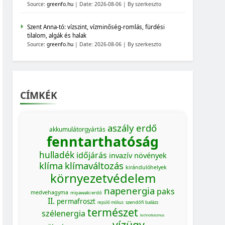
Source:
greenfo.hu
Date: 2026-08-06
By szerkeszto
Szent Anna-tó: vízszint, vízminőség-romlás, fürdési
tilalom, algák és halak
Source:
greenfo.hu
Date: 2026-08-06
By szerkeszto
CÍMKÉK
aszály
erdő
akkumulátorgyártás
fenntarthatóság
hulladék
időjárás
invazív növények
klíma
klímaváltozás
kirándulóhelyek
környezetvédelem
napenergia
paks
medvehagyma
miyawaki erdő
II.
permafroszt
szendőfi balázs
repülő mókus
természet
szélenergia
technofasizmus
vízügy