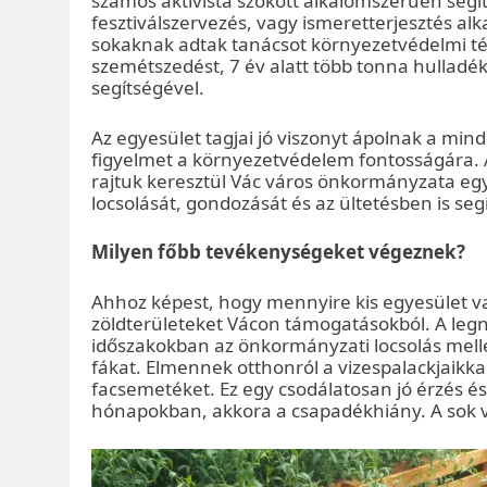
számos aktivista szokott alkalomszerűen segíte
fesztiválszervezés, vagy ismeretterjesztés alk
sokaknak adtak tanácsot környezetvédelmi 
szemétszedést, 7 év alatt több tonna hulladék
segítségével.
Az egyesület tagjai jó viszonyt ápolnak a min
figyelmet a környezetvédelem fontosságára. 
rajtuk keresztül Vác város önkormányzata egy 
locsolását, gondozását és az ültetésben is segí
Milyen főbb tevékenységeket végeznek?
Ahhoz képest, hogy mennyire kis egyesület va
zöldterületeket Vácon támogatásokból. A legn
időszakokban az önkormányzati locsolás melle
fákat. Elmennek otthonról a vizespalackjaikka
facsemetéket. Ez egy csodálatosan jó érzés és 
hónapokban, akkora a csapadékhiány. A sok v