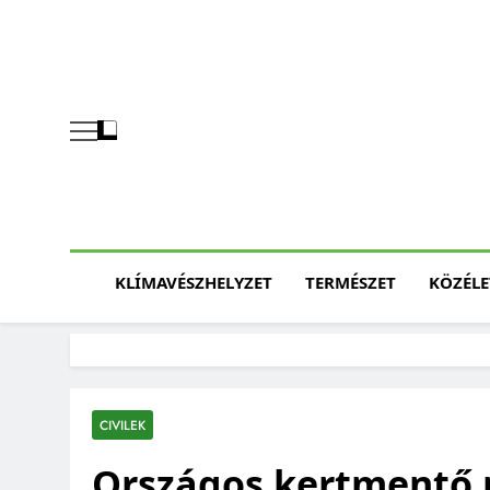
Skip
to
content
KLÍMAVÉSZHELYZET
TERMÉSZET
KÖZÉLE
CIVILEK
Országos kertmentő 