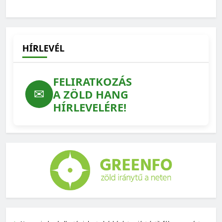
Kevesebb antibiotikum és környezetterhelés, kisebb
járványkockázat: ezért számít az állatjólét
2026-07-22
HÍRLEVÉL
FELIRATKOZÁS
✉
A ZÖLD HANG
HÍRLEVELÉRE!