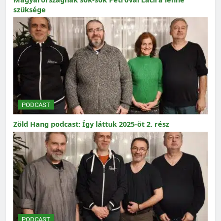
szüksége
PODCAST
Zöld Hang podcast: Így láttuk 2025-öt 2. rész
PODCAST