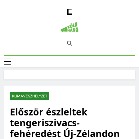
Skip
to
content
Magyarország
Zöld Hang – Természet, Klímaváltozás,
Zöld Hangja
Fenntarthatóság, Jövő
KLÍMAVÉSZHELYZET
Először észleltek
tengeriszivacs-
fehéredést Új-Zélandon