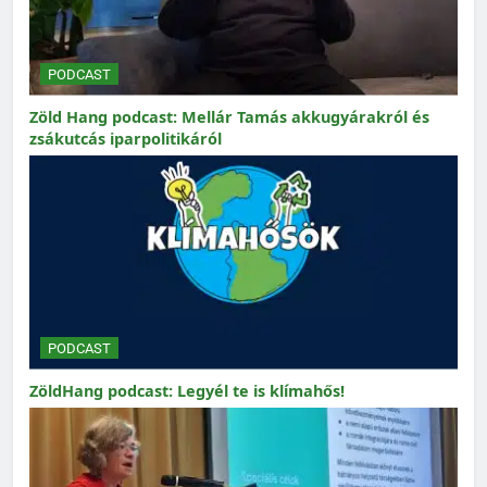
PODCAST
Zöld Hang podcast: Mellár Tamás akkugyárakról és
zsákutcás iparpolitikáról
PODCAST
ZöldHang podcast: Legyél te is klímahős!