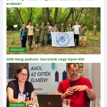
erdőink?
PODCAST
Zöld Hang podcast: Szeretünk nagy lápon élni
PODCAST