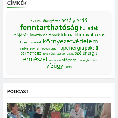
CÍMKÉK
aszály
erdő
akkumulátorgyártás
fenntarthatóság
hulladék
klíma
klímaváltozás
időjárás
invazív növények
környezetvédelem
kirándulóhelyek
napenergia
paks II.
medvehagyma
miyawaki erdő
szélenergia
permafroszt
szendőfi balázs
repülő mókus
természet
világvége
vízenergia
technofasizmus
vízőrzők
vízügy
ökofalu
PODCAST