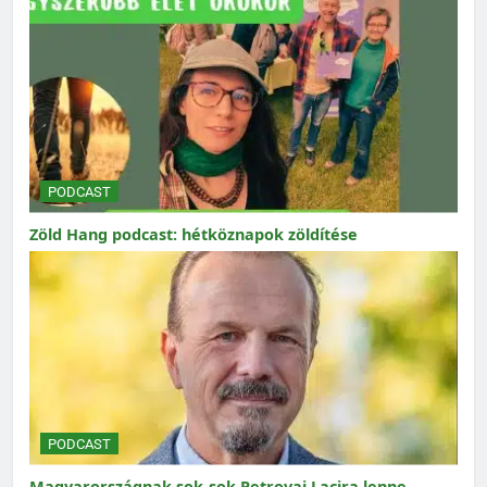
PODCAST
Zöld Hang podcast: hétköznapok zöldítése
PODCAST
Magyarországnak sok-sok Petrovai Lacira lenne