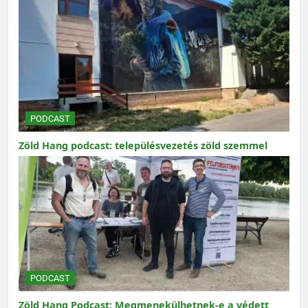
PODCAST
Zöld Hang podcast: településvezetés zöld szemmel
PODCAST
Zöld Hang Podcast: Megmenekülhetnek-e a védett