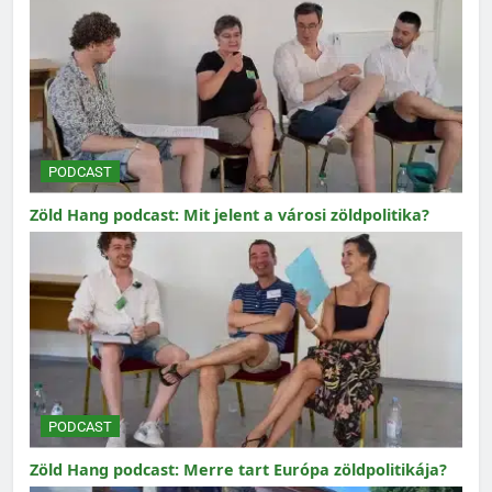
PODCAST
Zöld Hang podcast: Mit jelent a városi zöldpolitika?
PODCAST
Zöld Hang podcast: Merre tart Európa zöldpolitikája?