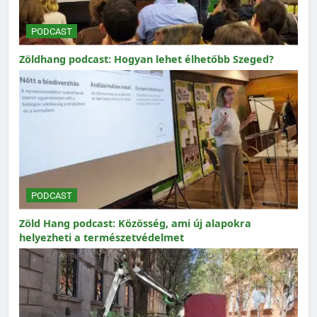
PODCAST
Zöldhang podcast: Hogyan lehet élhetőbb Szeged?
PODCAST
Zöld Hang podcast: Közösség, ami új alapokra
helyezheti a természetvédelmet