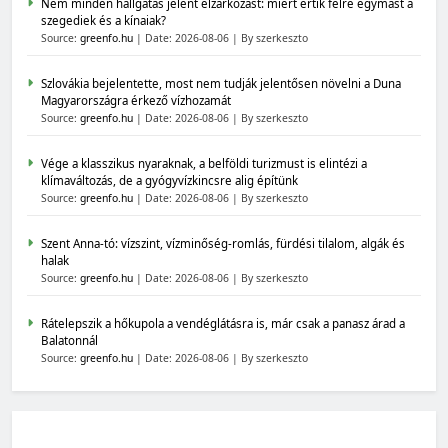
Nem minden hallgatás jelent elzárkózást: miért értik félre egymást a
szegediek és a kínaiak?
Source:
greenfo.hu
Date: 2026-08-06
By szerkeszto
Szlovákia bejelentette, most nem tudják jelentősen növelni a Duna
Magyarországra érkező vízhozamát
Source:
greenfo.hu
Date: 2026-08-06
By szerkeszto
Vége a klasszikus nyaraknak, a belföldi turizmust is elintézi a
klímaváltozás, de a gyógyvízkincsre alig építünk
Source:
greenfo.hu
Date: 2026-08-06
By szerkeszto
Szent Anna-tó: vízszint, vízminőség-romlás, fürdési tilalom, algák és
halak
Source:
greenfo.hu
Date: 2026-08-06
By szerkeszto
Rátelepszik a hőkupola a vendéglátásra is, már csak a panasz árad a
Balatonnál
Source:
greenfo.hu
Date: 2026-08-06
By szerkeszto