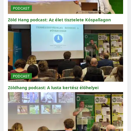
PODCAST
Zöld Hang podcast: Az élet tisztelete Kóspallagon
PODCAST
Zöldhang podcast: A lusta kertész élőhelyei