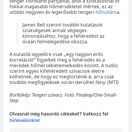
tenger Fiordland partjainál, ahol a szokásosnál öt
fokkal magasabb hőmérsékletet mértek, ez az
utóbbi negyven év legerősebb tengeri
hőhullám
a.
James Bell szerint további kutatások
szükségesek annak végleges
kimondásához, hogy a fehéredést az
óceán felmelegedése okozza.
A kutatók egyelőre csak „egy nagyon erős
korrelációt” figyeltek meg a fehéredés és a
meredek hőmérsékletemelkedés között. A tudós
szerint egyes kifehéredett szivacsok életre
kelhetnek, de hogy ez megtörténik-e, arra csak
további megfigyelések során derülhet fény. (MTI)
Borítókép: Tengeri szivacs. Fotó: Pixabay/One-Small-
Step
Olvasnál még hasonló cikkeket? Iratkozz fel
hírlevelünkre!