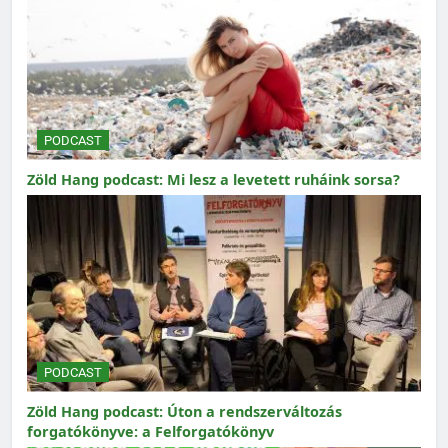
PODCAST
Zöld Hang podcast: Mi lesz a levetett ruháink sorsa?
PODCAST
Zöld Hang podcast: Úton a rendszerváltozás
forgatókönyve: a Felforgatókönyv