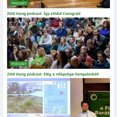
PODCAST
Zöld Hang podcast: Így zöldül Csongrád
PODCAST
Zöld Hang podcast: Elég a világvége-hangulatból!