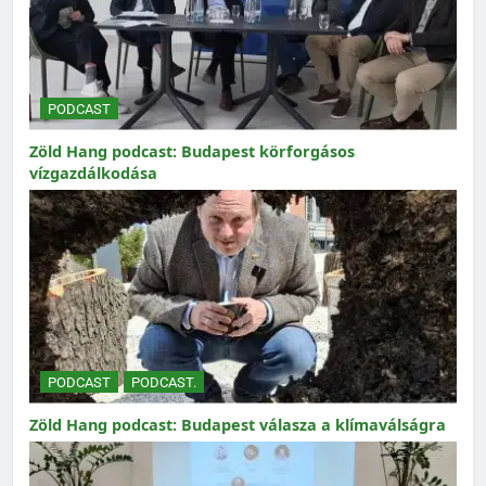
PODCAST
Zöld Hang podcast: Budapest körforgásos
vízgazdálkodása
PODCAST
PODCAST.
Zöld Hang podcast: Budapest válasza a klímaválságra