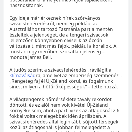
hasznosítanak.
Egy ideje már érkeznek hírek szórványos
szivacsfehéredésről, nemrég például az
Ausztráliához tartozó Tasmánia partja mentén
észlelték a jelenséget, de a tengeri szivacsok
jellemzően könnyebben elviselik az óceán
változásait, mint más fajok, például a korallok. A
mostani egy merőben szokatlan jelenség –
mondta James Bell.
A tudós szerint a szivacsfehéredés „rávilágít a
klímaválság
ra, amellyel az emberiség szembenéz”.
„Rengeteg faj él Új-Zéland körül, és fogalmunk
sincs, milyen a hőtűrőképességük” – tette hozzá.
A világtengerek hőmérséklete tavaly rekordot
döntött, és ez alól nem volt kivétel Új-Zéland
környéke sem, ahol a parti vizek az átlagosnál 2,6
fokkal voltak melegebbek idén áprilisban. A
szivacsfehéredés által leginkább sújtott térségek
közül az átlagosnál is jobban felmelegedett a