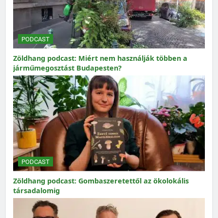
PODCAST
Zöldhang podcast: Miért nem használják többen a
járműmegosztást Budapesten?
PODCAST
Zöldhang podcast: Gombaszeretettől az ökolokális
társadalomig