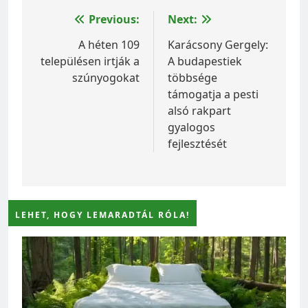
Bejegyzés
Previous:
Next:
navigáció
A héten 109
Karácsony Gergely:
településen irtják a
A budapestiek
szúnyogokat
többsége
támogatja a pesti
alsó rakpart
gyalogos
fejlesztését
LEHET, HOGY LEMARADTÁL RÓLA!