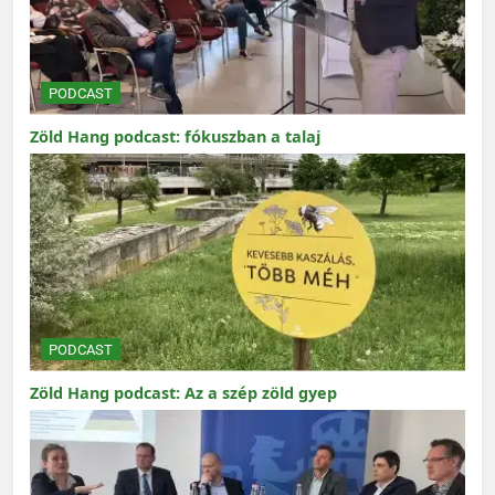
PODCAST
Zöld Hang podcast: fókuszban a talaj
PODCAST
Zöld Hang podcast: Az a szép zöld gyep