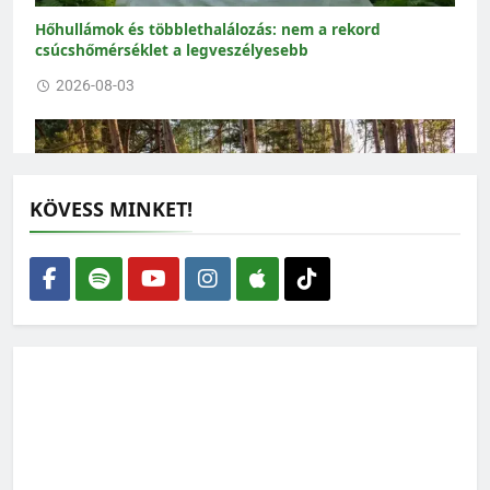
Hőhullámok és többlethalálozás: nem a rekord
csúcshőmérséklet a legveszélyesebb
2026-08-03
KÖVESS MINKET!
Nem elég több fát ültetni: a meglévő erdőket kell
megmenteni a kiszáradástól
2026-07-30