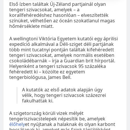
Első ízben találtak Új-Zéland partjainál olyan
tengeri szivacsokat, amelyek – a
korallfehéredéshez hasonlóan – elveszítették
színüket, vélhetően az óceán szokatlanul magas
hőmérséklete miatt.
A wellingtoni Viktória Egyetem kutatói egy áprilisi
expedíció alkalmával a Déli-sziget déli partjának
több mint tucatnyi pontján találtak kifehéredett
tengeri szivacsokat, amelyek normális esetében
csokoládébarnák – írja a Guardian brit hírportál.
Helyenként a tengeri szivacsok 95 százaléka
fehéredett ki – közölte ez egyetem
tengerbiológusa, James Bell.
A kutatók az első adatok alapján úgy
vélik, hogy tengeri szivacsok százezrei
fakulhattak ki.
A szigetország körüli vizek mélyét
tengeriszivacstelepek népesítik be, amelyek
élőhely
et nyújtanak a halaknak és olyan karbont
bocsátanak ki, amelyet más fajok táplálékként