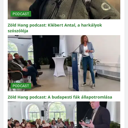
PODCAST
Zöld Hang podcast: Klébert Antal, a harkályok
szószólója
PODCAST
Zöld Hang podcast: A budapesti fák állapotromlása