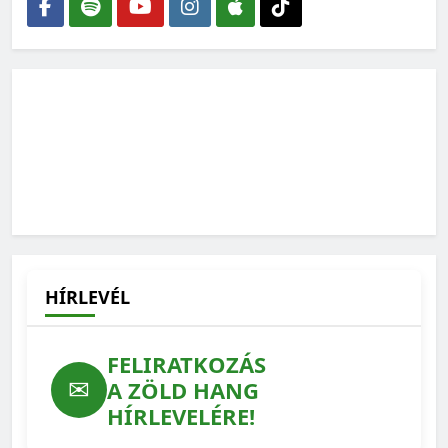
2026-08-04
Magyar palagáz: valóban ez vezet az
energiafüggetlenséghez?
2026-07-13
HÍRLEVÉL
FELIRATKOZÁS
✉
A ZÖLD HANG
HÍRLEVELÉRE!