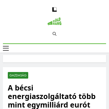
Skip
to
content
Magyarország
Zöld Hang – Természet, Klímaváltozás,
Zöld Hangja
Fenntarthatóság, Jövő
GAZDASÁG
A bécsi
energiaszolgáltató több
mint egymilliárd eurót