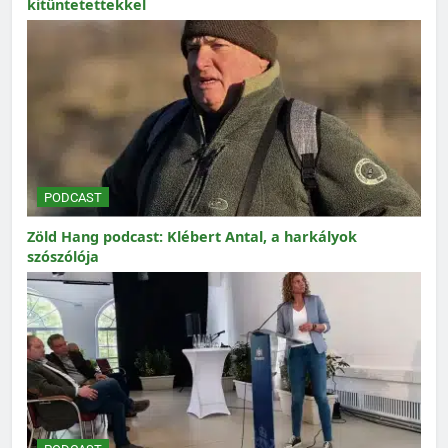
kitüntetettekkel
PODCAST
Zöld Hang podcast: Klébert Antal, a harkályok
szószólója