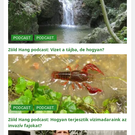
PODCAST
PODCAST.
Zöld Hang podcast: Vizet a tájba, de hogyan?
PODCAST
PODCAST.
Zöld Hang podcast: Hogyan terjesztik vizimadaraink az
invazív fajokat?