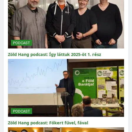
PODCAST
Zöld Hang podcast: Így láttuk 2025-öt 1. rész
PODCAST
Zöld Hang podcast: Főkert fűvel, fával