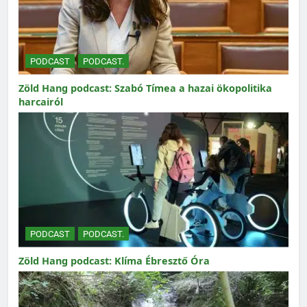
PODCAST
PODCAST.
Zöld Hang podcast: Szabó Tímea a hazai ökopolitika
harcairól
PODCAST
PODCAST.
Zöld Hang podcast: Klíma Ébresztő Óra