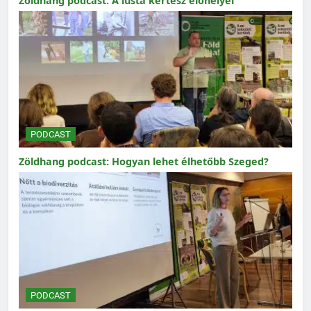
Zöldhang podcast: A lusta kertész élőhelyei
PODCAST
Zöldhang podcast: Hogyan lehet élhetőbb Szeged?
PODCAST