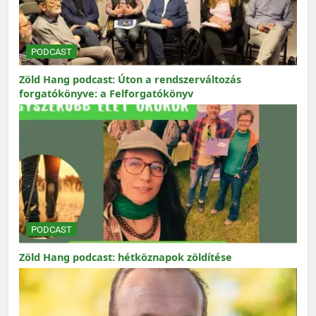
PODCAST
Zöld Hang podcast: Úton a rendszerváltozás
forgatókönyve: a Felforgatókönyv
PODCAST
Zöld Hang podcast: hétköznapok zöldítése