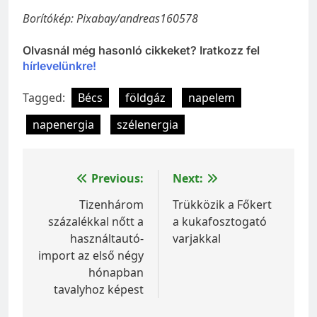
Borítókép: Pixabay/andreas160578
Olvasnál még hasonló cikkeket? Iratkozz fel
hírlevelünkre!
Tagged:
Bécs
földgáz
napelem
napenergia
szélenergia
Bejegyzés
Previous:
Next:
navigáció
Tizenhárom
Trükközik a Főkert
százalékkal nőtt a
a kukafosztogató
használtautó-
varjakkal
import az első négy
hónapban
tavalyhoz képest