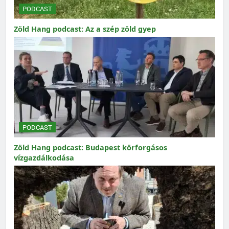
PODCAST
Zöld Hang podcast: Az a szép zöld gyep
PODCAST
Zöld Hang podcast: Budapest körforgásos
vízgazdálkodása