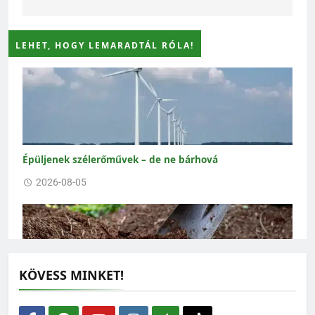
LEHET, HOGY LEMARADTÁL RÓLA!
Épüljenek szélerőművek – de ne bárhová
2026-08-05
KÖVESS MINKET!
Vízmegtartás: a jövő évi termés sorsa a tét