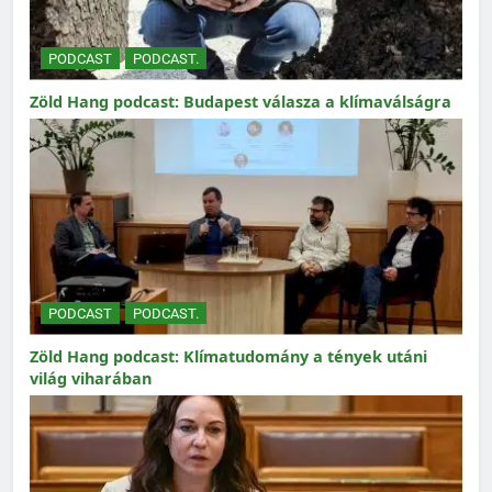
PODCAST
PODCAST.
Zöld Hang podcast: Budapest válasza a klímaválságra
PODCAST
PODCAST.
Zöld Hang podcast: Klímatudomány a tények utáni
világ viharában