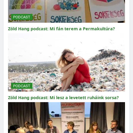
PODCAST
Zöld Hang podcast: Mi fán terem a Permakultúra?
PODCAST
Zöld Hang podcast: Mi lesz a levetett ruháink sorsa?