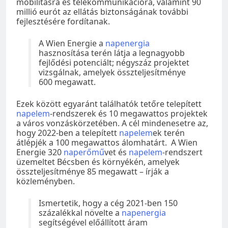
mobilitásra és telekommunikációra, valamint 90
millió eurót az ellátás biztonságának további
fejlesztésére fordítanak.
A Wien Energie a
napenergia
hasznosítása terén látja a legnagyobb
fejlődési potenciált; négyszáz projektet
vizsgálnak, amelyek összteljesítménye
600 megawatt.
Ezek között egyaránt találhatók tetőre telepített
napelem
-rendszerek és 10 megawattos projektek
a város vonzáskörzetében. A cél mindenesetre az,
hogy 2022-ben a telepített
napelem
ek terén
átlépjék a 100 megawattos álomhatárt. A Wien
Energie 320
naperőmű
vet és
napelem
-rendszert
üzemeltet Bécsben és környékén, amelyek
összteljesítménye 85 megawatt – írják a
közleményben.
Ismertetik, hogy a cég 2021-ben 150
százalékkal növelte a
napenergia
segítségével előállított áram