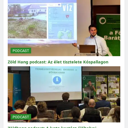
PODCAST
Zöld Hang podcast: Az élet tisztelete Kóspallagon
PODCAST