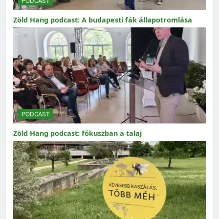
PODCAST
Zöld Hang podcast: A budapesti fák állapotromlása
PODCAST
Zöld Hang podcast: fókuszban a talaj