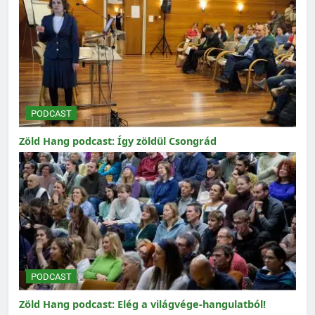
PODCAST
Zöld Hang podcast: Így zöldül Csongrád
PODCAST
Zöld Hang podcast: Elég a világvége-hangulatból!