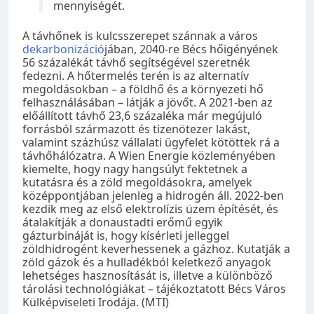
mennyiségét.
A távhőnek is kulcsszerepet szánnak a város
dekarbonizáció
jában, 2040-re Bécs hőigényének
56 százalékát távhő segítségével szeretnék
fedezni. A hőtermelés terén is az alternatív
megoldásokban – a földhő és a környezeti hő
felhasználásában – látják a jövőt. A 2021-ben az
előállított távhő 23,6 százaléka már megújuló
forrásból származott és tizenötezer lakást,
valamint százhúsz vállalati ügyfelet kötöttek rá a
távhőhálózatra. A Wien Energie közleményében
kiemelte, hogy nagy hangsúlyt fektetnek a
kutatásra és a zöld megoldásokra, amelyek
középpontjában jelenleg a hidrogén áll. 2022-ben
kezdik meg az első elektrolízis üzem építését, és
átalakítják a donaustadti erőmű egyik
gázturbináját is, hogy kísérleti jelleggel
zöldhidrogént keverhessenek a gázhoz. Kutatják a
zöld gázok és a hulladékból keletkező anyagok
lehetséges hasznosítását is, illetve a különböző
tárolási technológiákat – tájékoztatott Bécs Város
Külképviseleti Irodája. (MTI)