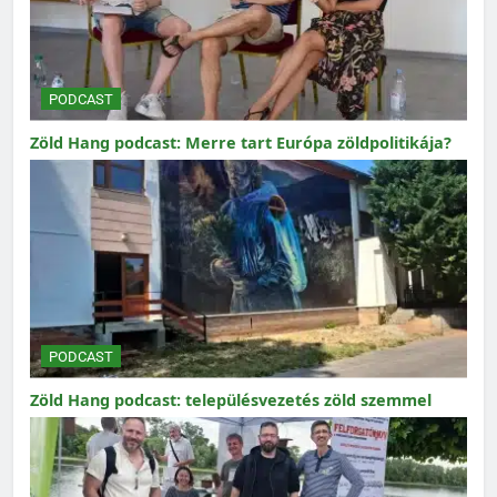
PODCAST
Zöld Hang podcast: Merre tart Európa zöldpolitikája?
PODCAST
Zöld Hang podcast: településvezetés zöld szemmel