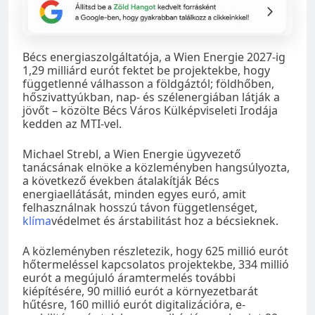
Bécs energiaszolgáltatója, a Wien Energie 2027-ig
1,29 milliárd eurót fektet be projektekbe, hogy
függetlenné válhasson a földgáztól; földhőben,
hőszivattyúkban, nap- és szélenergiában látják a
jövőt – közölte Bécs Város Külképviseleti Irodája
kedden az MTI-vel.
Michael Strebl, a Wien Energie ügyvezető
tanácsának elnöke a közleményben hangsúlyozta,
a következő években átalakítják Bécs
energiaellátását, minden egyes euró, amit
felhasználnak hosszú távon függetlenséget,
klíma
védelmet és árstabilitást hoz a bécsieknek.
A közleményben részletezik, hogy 625 millió eurót
hőtermeléssel kapcsolatos projektekbe, 334 millió
eurót a megújuló áramtermelés további
kiépítésére, 90 millió eurót a környezetbarát
hűtésre, 160 millió eurót digitalizációra, e-