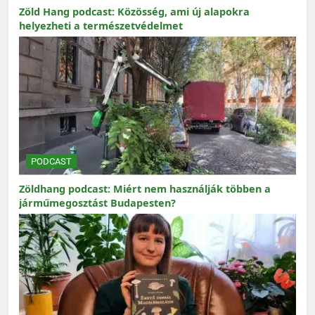
Zöld Hang podcast: Közösség, ami új alapokra
helyezheti a természetvédelmet
PODCAST
Zöldhang podcast: Miért nem használják többen a
járműmegosztást Budapesten?