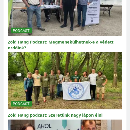
PODCAST
Zöld Hang Podcast: Megmenekülhetnek-e a védett
erdőink?
PODCAST
Zöld Hang podcast: Szeretünk nagy lápon élni