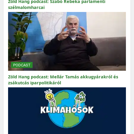
Zöld Hang podcast: Szabó Rebeka parlamenti
szélmalomharcai
PODCAST
Zöld Hang podcast: Mellár Tamás akkugyárakról és
zsákutcás iparpolitikáról