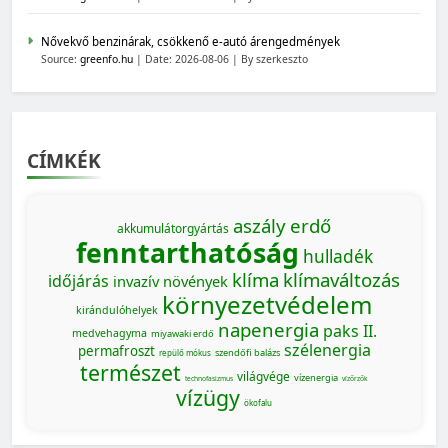
Nővekvő benzinárak, csökkenő e-autó árengedmények
Source:
greenfo.hu
Date: 2026-08-06
By szerkeszto
CÍMKÉK
aszály
erdő
akkumulátorgyártás
fenntarthatóság
hulladék
klíma
klímaváltozás
időjárás
invazív növények
környezetvédelem
kirándulóhelyek
napenergia
paks II.
medvehagyma
miyawaki erdő
szélenergia
permafroszt
szendőfi balázs
repülő mókus
természet
világvége
vízenergia
technofasizmus
vízőrzők
vízügy
ökofalu