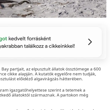
Bay partjait, az elpusztult állatok össztömege a 600
nce cikke alapján. A kutatók egyelőre nem tudják,
sztulást előidéző algavirágzás hátterében.
ram igazgatóhelyettese szerint a tetemek a
ezkedő állatoktól származnak. A partokon még