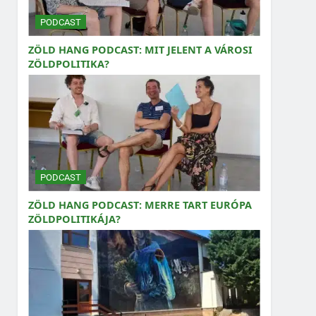
PODCAST
ZÖLD HANG PODCAST: MIT JELENT A VÁROSI
ZÖLDPOLITIKA?
PODCAST
ZÖLD HANG PODCAST: MERRE TART EURÓPA
ZÖLDPOLITIKÁJA?