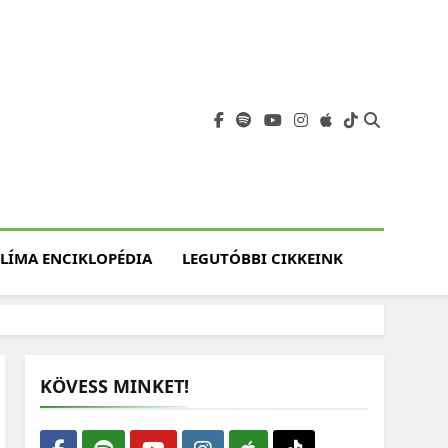
angja
szet, Klímaváltozás,
atóság, Jövő
LÍMA ENCIKLOPÉDIA
LEGUTÓBBI CIKKEINK
KÖVESS MINKET!