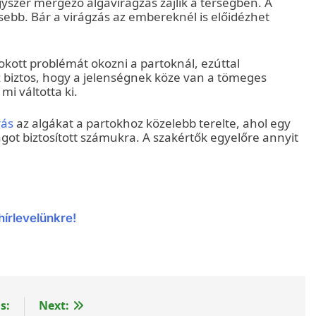
gyszer mérgező algavirágzás zajlik a térségben. A
sebb. Bár a virágzás az embereknél is előidézhet
kott problémát okozni a partoknál, ezúttal
 biztos, hogy a jelenségnek köze van a tömeges
mi váltotta ki.
rás
az algákat a partokhoz közelebb terelte, ahol egy
ot biztosított számukra. A szakértők egyelőre annyit
hírlevelünkre!
s:
Next: