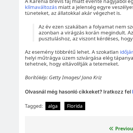
A Karenia brevis faj miatt évente nagyjából e
klímaváltozás
miatt a jelenség egyre veszélye
tüneteket, az állatokkal akár végezhet is.
Az év ezen szakában a folyamat nem szo
azonban a virágzás korán megindult. Az
pusztuláshoz, az viszont kérdéses, hogy 
Az esemény többrétű lehet. A szokatlan
időjá
helyi műtrágya üzem szivárgása elég tápanyag
tehetnek, hogy eltávolítják a tetemeket.
Borítókép: Getty Images/ Jana Kriz
Olvasnál még hasonló cikkeket? Iratkozz fel
Tagged:
alga
Florida
Bejegyzés
Previou