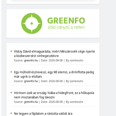
Vitézy Dávid elmagyarázta, miért Mészárosék cége nyerte
a közbeszerzést sínhegesztésre
Source:
greenfo.hu
Date: 2026-08-08
By szerkeszto
Egy műhold észreveszi, egy MI elemzi, a drónflotta pedig
már ugrik is eloltani
Source:
greenfo.hu
Date: 2026-08-08
By szerkeszto
Vörösen izzik az ország: hiába a hidegfront, ez a hőkupola
nem mostanában fog távozni
Source:
greenfo.hu
Date: 2026-08-08
By szerkeszto
Ne legyen a fájdalom a rántotta valódi ára