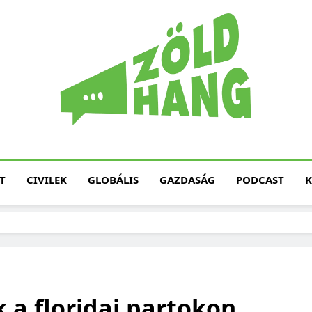
Magyarország Zöld H
Zöld Hang – Termé
Fenntarth
T
CIVILEK
GLOBÁLIS
GAZDASÁG
PODCAST
K
a floridai partokon