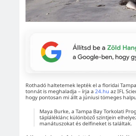
Rothadó haltetemek lepték el a floridai Tampa 
tonnát is meghaladja – írja a
24.hu
az IFL Scie
hogy pontosan mi állt a júniusi tömeges halpu
Maya Burke, a Tampa Bay Torkolati Prog
tápláléklánc különböző szintjein elhely
manátuszokat és delfineket is találtak.