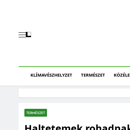
Skip
to
content
KLÍMAVÉSZHELYZET
TERMÉSZET
KÖZÉLE
TERMÉSZET
Haltetemek rohadnak 