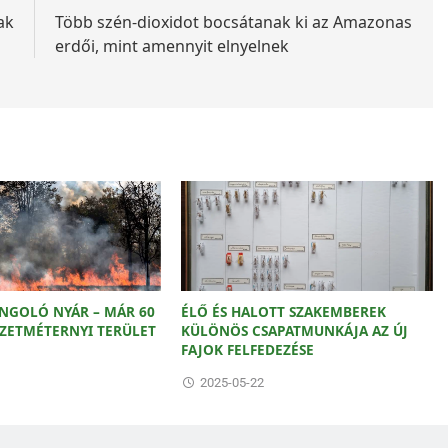
ak
Több szén-dioxidot bocsátanak ki az Amazonas
erdői, mint amennyit elnyelnek
ÁNGOLÓ NYÁR – MÁR 60
ÉLŐ ÉS HALOTT SZAKEMBEREK
ZETMÉTERNYI TERÜLET
KÜLÖNÖS CSAPATMUNKÁJA AZ ÚJ
FAJOK FELFEDEZÉSE
2025-05-22