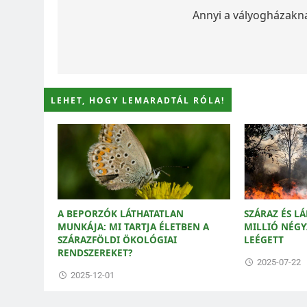
navigáció
Annyi a vályogházakn
LEHET, HOGY LEMARADTÁL RÓLA!
A BEPORZÓK LÁTHATATLAN
SZÁRAZ ÉS L
MUNKÁJA: MI TARTJA ÉLETBEN A
MILLIÓ NÉGY
SZÁRAZFÖLDI ÖKOLÓGIAI
LEÉGETT
RENDSZEREKET?
2025-07-22
2025-12-01