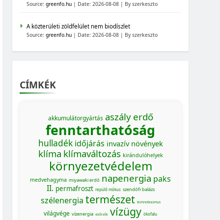
Source:
greenfo.hu
Date: 2026-08-08
By szerkeszto
A közterületi zöldfelület nem biodíszlet
Source:
greenfo.hu
Date: 2026-08-08
By szerkeszto
CÍMKÉK
aszály
erdő
akkumulátorgyártás
fenntarthatóság
hulladék
időjárás
invazív növények
klíma
klímaváltozás
kirándulóhelyek
környezetvédelem
napenergia
paks
medvehagyma
miyawaki erdő
II.
permafroszt
szendőfi balázs
repülő mókus
természet
szélenergia
technofasizmus
vízügy
világvége
vízenergia
ökofalu
vízőrzők