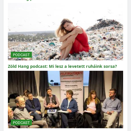
PODCAST
Zöld Hang podcast: Mi lesz a levetett ruháink sorsa?
PODCAST