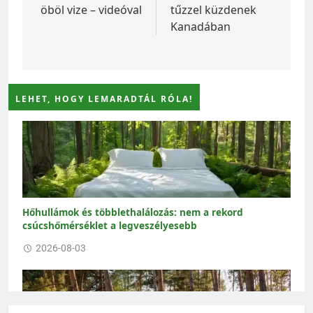
öböl vize – videóval
tűzzel küzdenek
Kanadában
LEHET, HOGY LEMARADTÁL RÓLA!
Hőhullámok és többlethalálozás: nem a rekord
csúcshőmérséklet a legveszélyesebb
2026-08-03