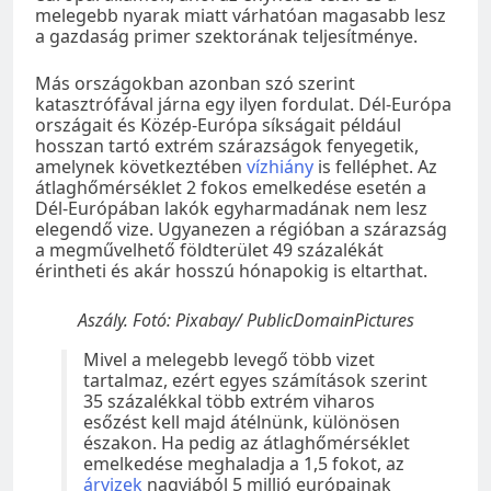
melegebb nyarak miatt várhatóan magasabb lesz
a gazdaság primer szektorának teljesítménye.
Más országokban azonban szó szerint
katasztrófával járna egy ilyen fordulat. Dél-Európa
országait és Közép-Európa síkságait például
hosszan tartó extrém szárazságok fenyegetik,
amelynek következtében
vízhiány
is felléphet. Az
átlaghőmérséklet 2 fokos emelkedése esetén a
Dél-Európában lakók egyharmadának nem lesz
elegendő vize. Ugyanezen a régióban a szárazság
a megművelhető földterület 49 százalékát
érintheti és akár hosszú hónapokig is eltarthat.
Aszály. Fotó: Pixabay/ PublicDomainPictures
Mivel a melegebb levegő több vizet
tartalmaz, ezért egyes számítások szerint
35 százalékkal több extrém viharos
esőzést kell majd átélnünk, különösen
északon. Ha pedig az átlaghőmérséklet
emelkedése meghaladja a 1,5 fokot, az
árvizek
nagyjából 5 millió európainak