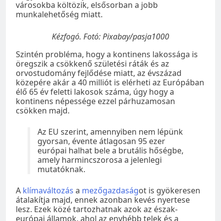
városokba költözik, elsősorban a jobb
munkalehetőség miatt.
Kézfogó. Fotó: Pixabay/pasja1000
Szintén probléma, hogy a kontinens lakossága is
öregszik a csökkenő születési ráták és az
orvostudomány fejlődése miatt, az évszázad
közepére akár a 40 milliót is elérheti az Európában
élő 65 év feletti lakosok száma, úgy hogy a
kontinens népessége ezzel párhuzamosan
csökken majd.
Az EU szerint, amennyiben nem lépünk
gyorsan, évente átlagosan 95 ezer
európai halhat bele a brutális hőségbe,
amely harmincszorosa a jelenlegi
mutatóknak.
A
klímaváltozás
a
mezőgazdaság
ot is gyökeresen
átalakítja majd, ennek azonban kevés nyertese
lesz. Ezek közé tartozhatnak azok az észak-
európai államok, ahol az enyhébb telek és a