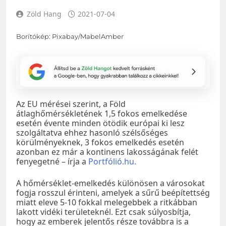
Zöld Hang
2021-07-04
Borítókép: Pixabay/MabelAmber
Az EU mérései szerint, a Föld
átlaghőmérsékletének 1,5 fokos emelkedése
esetén évente minden ötödik európai ki lesz
szolgáltatva ehhez hasonló szélsőséges
körülményeknek, 3 fokos emelkedés esetén
azonban ez már a kontinens lakosságának felét
fenyegetné – írja a
Portfólió.hu.
A hőmérséklet-emelkedés különösen a városokat
fogja rosszul érinteni, amelyek a sűrű beépítettség
miatt eleve 5-10 fokkal melegebbek a ritkábban
lakott vidéki területeknél. Ezt csak súlyosbítja,
hogy az emberek jelentős része továbbra is a