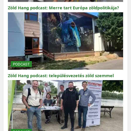
Zöld Hang podcast: Merre tart Európa zöldpolitikája?
PODCAST
Zöld Hang podcast: településvezetés zöld szemmel