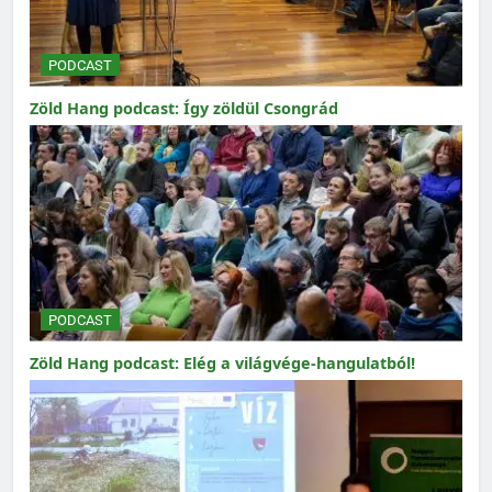
PODCAST
Zöld Hang podcast: Így zöldül Csongrád
PODCAST
Zöld Hang podcast: Elég a világvége-hangulatból!