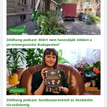
PODCAST
Zöldhang podcast: Miért nem használják többen a
járműmegosztást Budapesten?
PODCAST
Zöldhang podcast: Gombaszeretettől az ökolokális
társadalomig