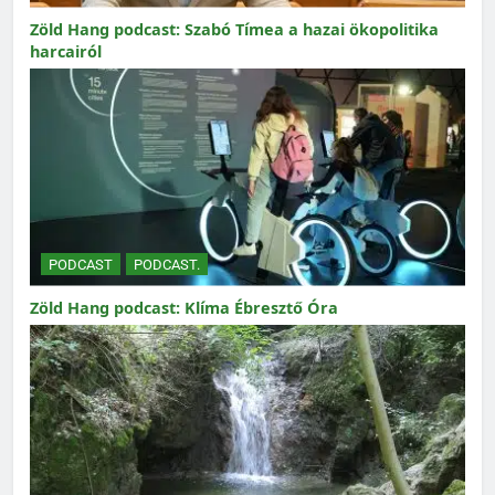
Zöld Hang podcast: Szabó Tímea a hazai ökopolitika
harcairól
PODCAST
PODCAST.
Zöld Hang podcast: Klíma Ébresztő Óra