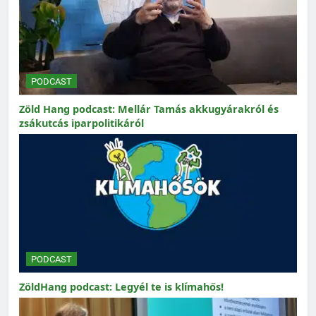
PODCAST
Zöld Hang podcast: Mellár Tamás akkugyárakról és
zsákutcás iparpolitikáról
PODCAST
ZöldHang podcast: Legyél te is klímahős!