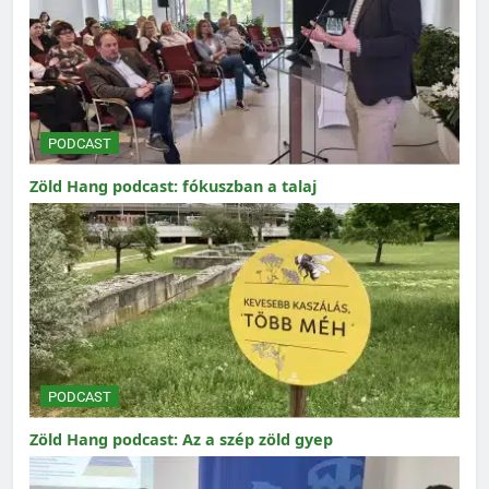
PODCAST
Zöld Hang podcast: fókuszban a talaj
PODCAST
Zöld Hang podcast: Az a szép zöld gyep