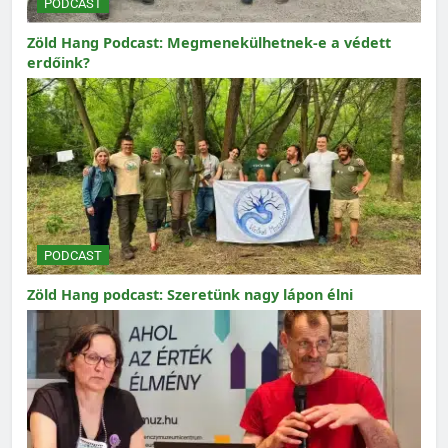
PODCAST
Zöld Hang Podcast: Megmenekülhetnek-e a védett
erdőink?
PODCAST
Zöld Hang podcast: Szeretünk nagy lápon élni