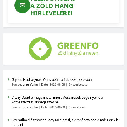
✉
A ZÖLD HANG
HÍRLEVELÉRE!
Gajdos Hadházynak: Ön is beállt a fideszesek sorába
Source:
greenfo.hu
Date: 2026-08-08
By szerkeszto
Vitézy Dávid elmagyarázta, miért Mészárosék cége nyerte a
közbeszerzést sínhegesztésre
Source:
greenfo.hu
Date: 2026-08-08
By szerkeszto
Egy műhold észreveszi, egy MI elemzi, a drónflotta pedig már ugrik is
eloltani