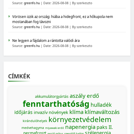
Source:
greenfo.hu
Date: 2026-08-08
By szerkeszto
Vörösen izzik az ország: hiába a hidegfront, ez a hőkupola nem
mostanában fog távozni
Source:
greenfo.hu
Date: 2026-08-08
By szerkeszto
Ne legyen a fájdalom a rántotta valódi ára
Source:
greenfo.hu
Date: 2026-08-08
By szerkeszto
CÍMKÉK
aszály
erdő
akkumulátorgyártás
fenntarthatóság
hulladék
klíma
klímaváltozás
időjárás
invazív növények
környezetvédelem
kirándulóhelyek
napenergia
paks II.
medvehagyma
miyawaki erdő
szélenergia
permafroszt
szendőfi balázs
repülő mókus