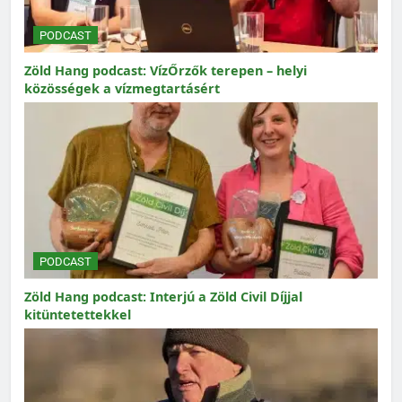
PODCAST
Zöld Hang podcast: VízŐrzők terepen – helyi
közösségek a vízmegtartásért
PODCAST
Zöld Hang podcast: Interjú a Zöld Civil Díjjal
kitüntetettekkel