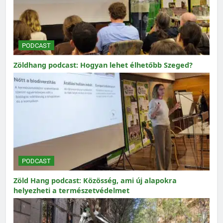
PODCAST
Zöldhang podcast: Hogyan lehet élhetőbb Szeged?
PODCAST
Zöld Hang podcast: Közösség, ami új alapokra
helyezheti a természetvédelmet