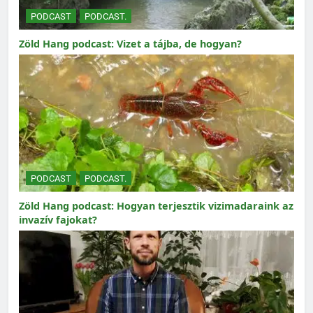
PODCAST
PODCAST.
Zöld Hang podcast: Vizet a tájba, de hogyan?
PODCAST
PODCAST.
Zöld Hang podcast: Hogyan terjesztik vizimadaraink az
invazív fajokat?