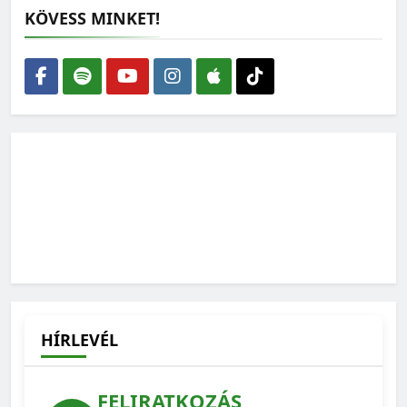
KÖVESS MINKET!
Nem elég több fát ültetni: a meglévő erdőket kell
megmenteni a kiszáradástól
2026-07-30
Kevesebb antibiotikum és környezetterhelés, kisebb
járványkockázat: ezért számít az állatjólét
2026-07-22
HÍRLEVÉL
FELIRATKOZÁS