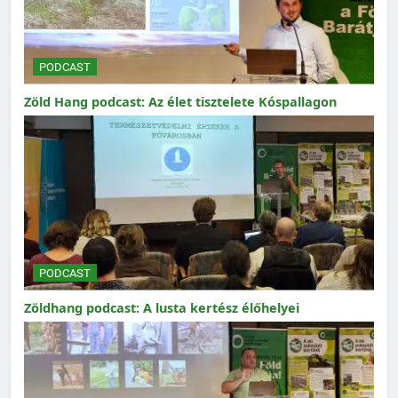
PODCAST
Zöld Hang podcast: Az élet tisztelete Kóspallagon
PODCAST
Zöldhang podcast: A lusta kertész élőhelyei