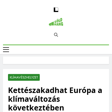
Skip
to
content
Magyarország
Zöld Hang – Természet, Klímaváltozás,
Zöld Hangja
Fenntarthatóság, Jövő
KLÍMAVÉSZHELYZET
Kettészakadhat Európa a
klímaváltozás
következtében