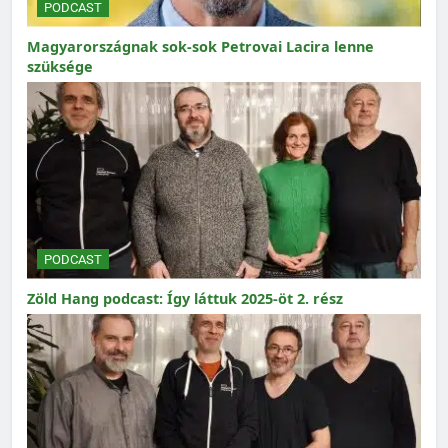
PODCAST
Magyarországnak sok-sok Petrovai Lacira lenne
szüksége
PODCAST
Zöld Hang podcast: Így láttuk 2025-öt 2. rész