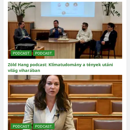
PODCAST
PODCAST.
Zöld Hang podcast: Klímatudomány a tények utáni
világ viharában
PODCAST
PODCAST.