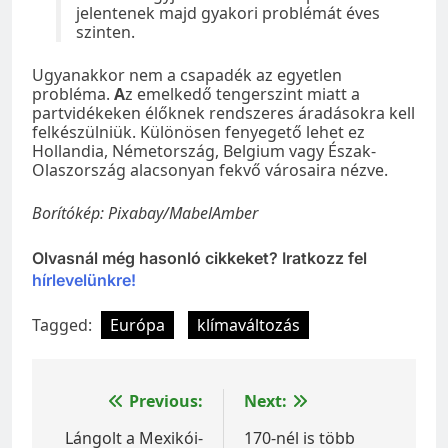
jelentenek majd gyakori problémát éves
szinten.
Ugyanakkor nem a csapadék az egyetlen
probléma.
A
z emelkedő tengerszint miatt a
partvidékeken élőknek rendszeres áradásokra kell
felkészülniük. Különösen fenyegető lehet ez
Hollandia, Németország, Belgium vagy Észak-
Olaszország alacsonyan fekvő városaira nézve.
Borítókép: Pixabay/MabelAmber
Olvasnál még hasonló cikkeket? Iratkozz fel
hírlevelünkre!
Tagged:
Európa
klímaváltozás
Bejegyzés
Previous:
Next:
navigáció
Lángolt a Mexikói-
170-nél is több