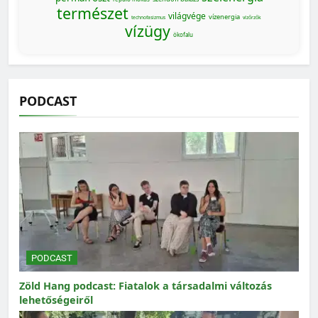
természet
világvége
vízenergia
technofasizmus
vízőrzők
vízügy
ökofalu
PODCAST
PODCAST
Zöld Hang podcast: Fiatalok a társadalmi változás
lehetőségeiről