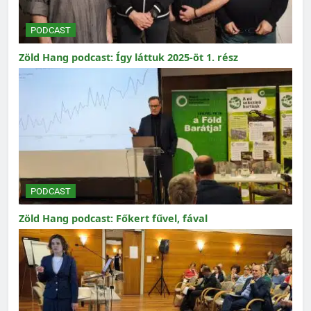
PODCAST
Zöld Hang podcast: Így láttuk 2025-öt 1. rész
PODCAST
Zöld Hang podcast: Főkert fűvel, fával