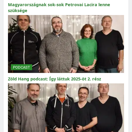
Magyarországnak sok-sok Petrovai Lacira lenne
szüksége
PODCAST
Zöld Hang podcast: Így láttuk 2025-öt 2. rész