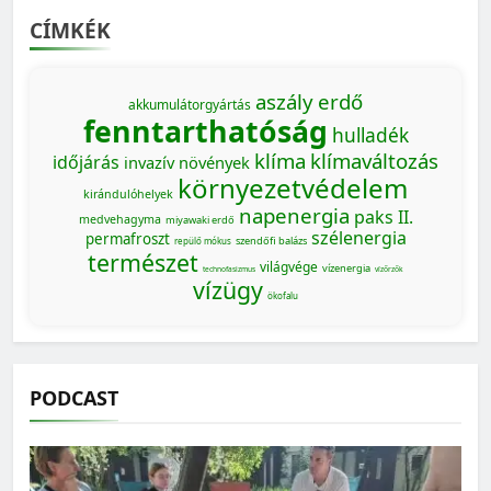
CÍMKÉK
aszály
erdő
akkumulátorgyártás
fenntarthatóság
hulladék
klíma
klímaváltozás
időjárás
invazív növények
környezetvédelem
kirándulóhelyek
napenergia
paks II.
medvehagyma
miyawaki erdő
szélenergia
permafroszt
szendőfi balázs
repülő mókus
természet
világvége
vízenergia
technofasizmus
vízőrzők
vízügy
ökofalu
PODCAST