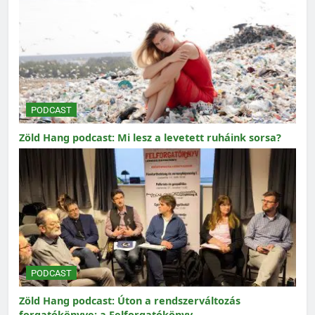
PODCAST
Zöld Hang podcast: Mi lesz a levetett ruháink sorsa?
PODCAST
Zöld Hang podcast: Úton a rendszerváltozás
forgatókönyve: a Felforgatókönyv