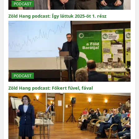
PODCAST
Zöld Hang podcast: Így láttuk 2025-öt 1. rész
PODCAST
Zöld Hang podcast: Főkert fűvel, fával