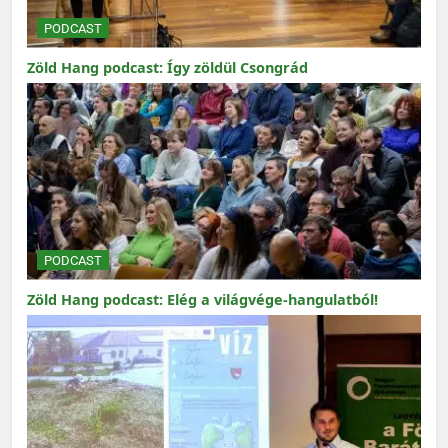
PODCAST
Zöld Hang podcast: Így zöldül Csongrád
PODCAST
Zöld Hang podcast: Elég a világvége-hangulatból!