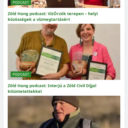
PODCAST
Zöld Hang podcast: VízŐrzők terepen – helyi
közösségek a vízmegtartásért
PODCAST
Zöld Hang podcast: Interjú a Zöld Civil Díjjal
kitüntetettekkel