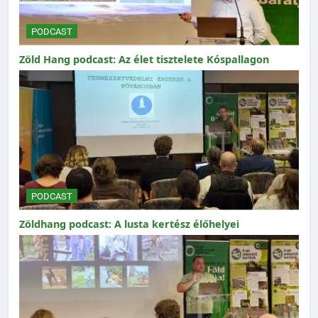
PODCAST
Zöld Hang podcast: Az élet tisztelete Kóspallagon
PODCAST
Zöldhang podcast: A lusta kertész élőhelyei