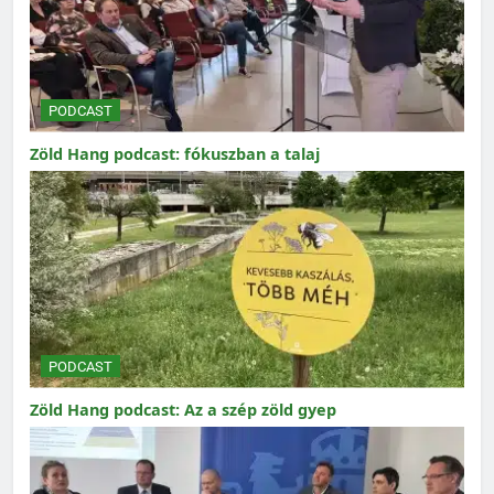
PODCAST
Zöld Hang podcast: fókuszban a talaj
PODCAST
Zöld Hang podcast: Az a szép zöld gyep