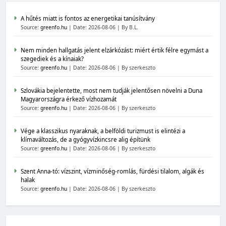
A hűtés miatt is fontos az energetikai tanúsítvány
Source:
greenfo.hu
Date: 2026-08-06
By B.L.
Nem minden hallgatás jelent elzárkózást: miért értik félre egymást a
szegediek és a kínaiak?
Source:
greenfo.hu
Date: 2026-08-06
By szerkeszto
Szlovákia bejelentette, most nem tudják jelentősen növelni a Duna
Magyarországra érkező vízhozamát
Source:
greenfo.hu
Date: 2026-08-06
By szerkeszto
Vége a klasszikus nyaraknak, a belföldi turizmust is elintézi a
klímaváltozás, de a gyógyvízkincsre alig építünk
Source:
greenfo.hu
Date: 2026-08-06
By szerkeszto
Szent Anna-tó: vízszint, vízminőség-romlás, fürdési tilalom, algák és
halak
Source:
greenfo.hu
Date: 2026-08-06
By szerkeszto