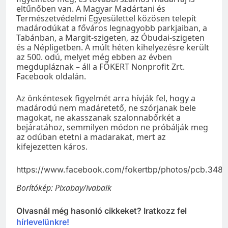
eltűnőben van. A Magyar Madártani és
Természetvédelmi Egyesülettel közösen telepít
madárodúkat a főváros legnagyobb parkjaiban, a
Tabánban, a Margit-szigeten, az Óbudai-szigeten
és a Népligetben. A múlt héten kihelyezésre került
az 500. odú, melyet még ebben az évben
megdupláznak – áll a FŐKERT Nonprofit Zrt.
Facebook oldalán.
Az önkéntesek figyelmét arra hívják fel, hogy a
madárodú nem madáretető, ne szórjanak bele
magokat, ne akasszanak szalonnabőrkét a
bejáratához, semmilyen módon ne próbálják meg
az odúban etetni a madarakat, mert az
kifejezetten káros.
https://www.facebook.com/fokertbp/photos/pcb.34
Borítókép: Pixabay/ivabalk
Olvasnál még hasonló cikkeket? Iratkozz fel
hírlevelünkre!