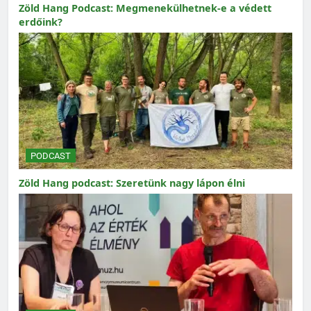
Zöld Hang Podcast: Megmenekülhetnek-e a védett
erdőink?
PODCAST
Zöld Hang podcast: Szeretünk nagy lápon élni