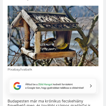
Pixabay/ivabalk
Budapesten már ma krónikus fecskehiány
figyelhető meg, és további számos madárfaj is