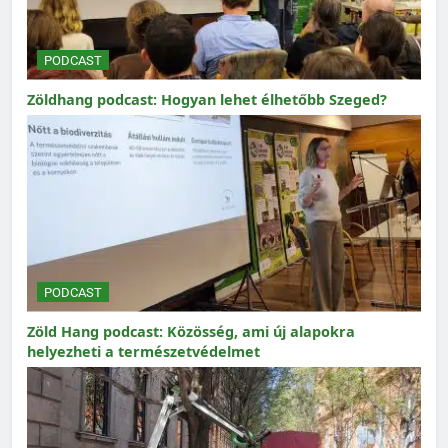
PODCAST
Zöldhang podcast: Hogyan lehet élhetőbb Szeged?
PODCAST
Zöld Hang podcast: Közösség, ami új alapokra
helyezheti a természetvédelmet