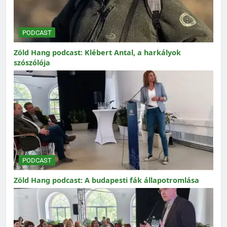
PODCAST
Zöld Hang podcast: Klébert Antal, a harkályok
szószólója
PODCAST
Zöld Hang podcast: A budapesti fák állapotromlása