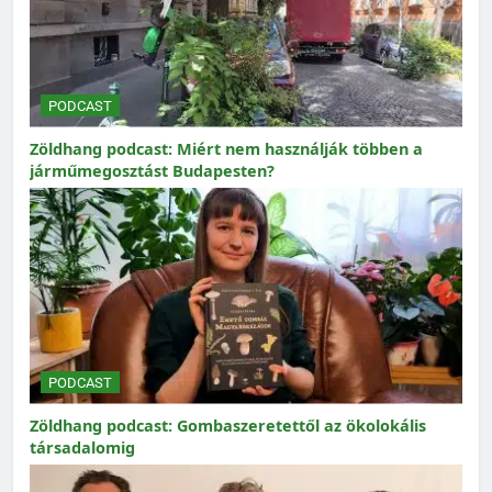
PODCAST
Zöldhang podcast: Miért nem használják többen a
járműmegosztást Budapesten?
PODCAST
Zöldhang podcast: Gombaszeretettől az ökolokális
társadalomig