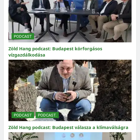
PODCAST
Zöld Hang podcast: Budapest körforgásos
vízgazdálkodása
PODCAST
PODCAST.
Zöld Hang podcast: Budapest válasza a klímaválságra