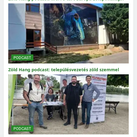
PODCAST
Zöld Hang podcast: településvezetés zöld szemmel
PODCAST