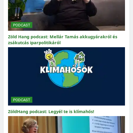
PODCAST
Zöld Hang podcast: Mellár Tamás akkugyárakról és
zsákutcás iparpolitikáról
PODCAST
ZöldHang podcast: Legyél te is klímahős!