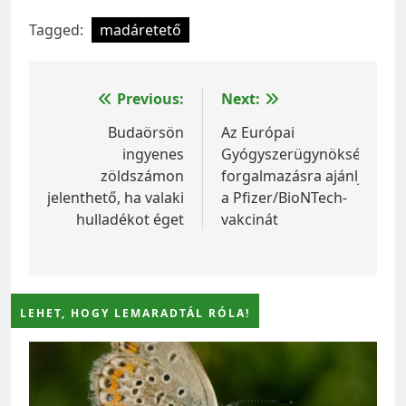
Tagged:
madáretető
Bejegyzés
Previous:
Next:
navigáció
Budaörsön
Az Európai
ingyenes
Gyógyszerügynökség
zöldszámon
forgalmazásra ajánlja
jelenthető, ha valaki
a Pfizer/BioNTech-
hulladékot éget
vakcinát
LEHET, HOGY LEMARADTÁL RÓLA!