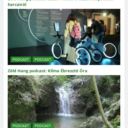
harcairól
PODCAST
PODCAST.
Zöld Hang podcast: Klíma Ébresztő Óra
PODCAST
PODCAST.