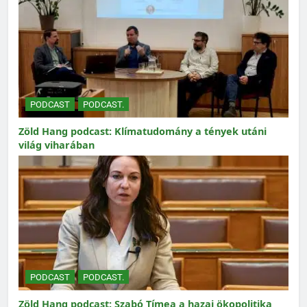
PODCAST
PODCAST.
Zöld Hang podcast: Klímatudomány a tények utáni
világ viharában
PODCAST
PODCAST.
Zöld Hang podcast: Szabó Tímea a hazai ökopolitika