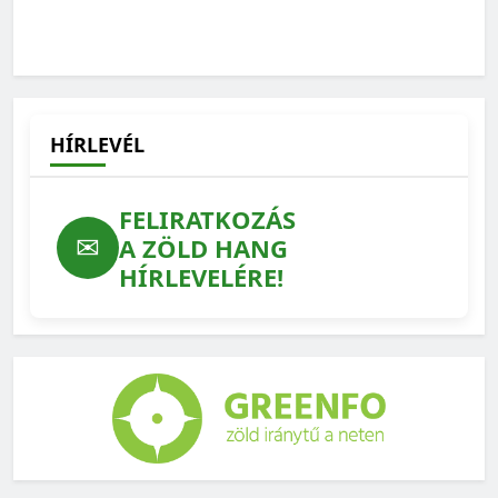
Élő és halott szakemberek különös csapatmunkája az új
fajok felfedezése
2025-05-22
HÍRLEVÉL
FELIRATKOZÁS
✉
A ZÖLD HANG
HÍRLEVELÉRE!