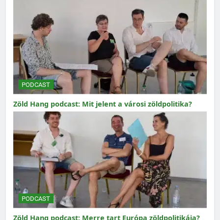
PODCAST
Zöld Hang podcast: Mit jelent a városi zöldpolitika?
PODCAST
Zöld Hang podcast: Merre tart Európa zöldpolitikája?