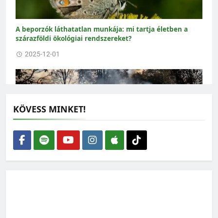
A beporzók láthatatlan munkája: mi tartja életben a
szárazföldi ökológiai rendszereket?
2025-12-01
KÖVESS MINKET!
Száraz és lángoló nyár – Már 60 millió négyzetméternyi
terület leégett
2025-07-22