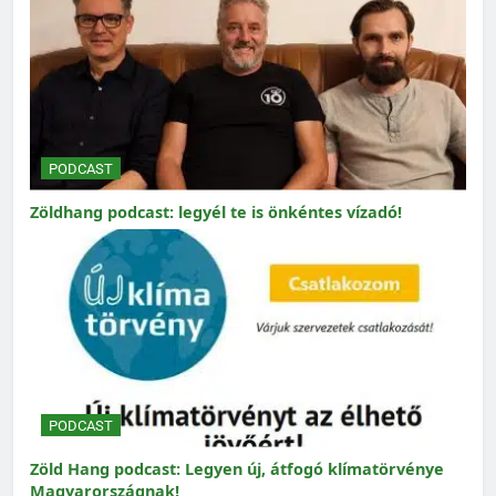
PODCAST
Zöldhang podcast: legyél te is önkéntes vízadó!
PODCAST
Zöld Hang podcast: Legyen új, átfogó klímatörvénye
Magyarországnak!