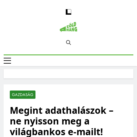
Skip
to
content
Magyarország
Zöld Hang – Természet, Klímaváltozás,
Zöld Hangja
Fenntarthatóság, Jövő
GAZDASÁG
Megint adathalászok –
ne nyisson meg a
világbankos e-mailt!