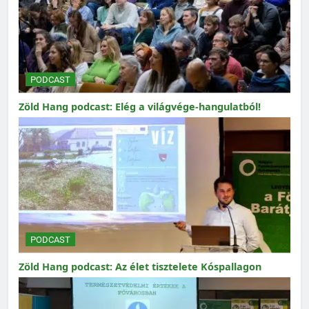
PODCAST
Zöld Hang podcast: Elég a világvége-hangulatból!
PODCAST
Zöld Hang podcast: Az élet tisztelete Kóspallagon