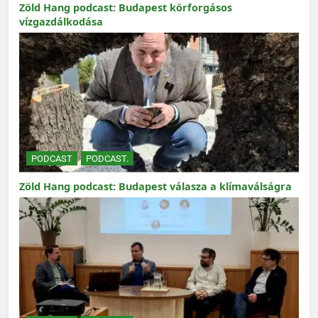
Zöld Hang podcast: Budapest körforgásos
vízgazdálkodása
PODCAST
PODCAST.
Zöld Hang podcast: Budapest válasza a klímaválságra