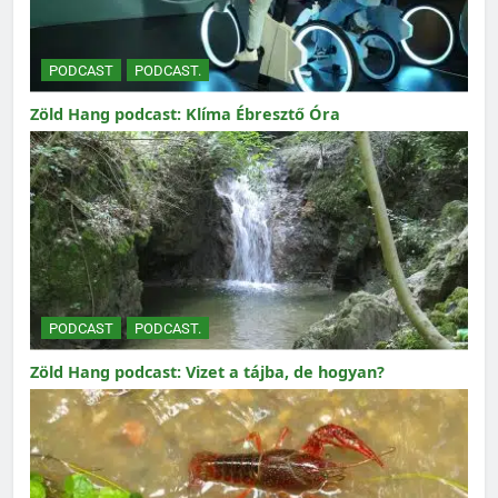
PODCAST
PODCAST.
Zöld Hang podcast: Klíma Ébresztő Óra
PODCAST
PODCAST.
Zöld Hang podcast: Vizet a tájba, de hogyan?