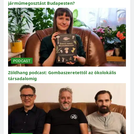
járműmegosztást Budapesten?
PODCAST
Zöldhang podcast: Gombaszeretettől az ökolokális
társadalomig