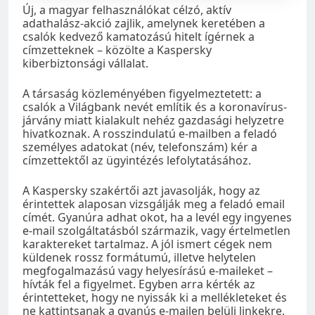
Új, a magyar felhasználókat célzó, aktív
adathalász-akció zajlik, amelynek keretében a
csalók kedvező kamatozású hitelt ígérnek a
címzetteknek – közölte a Kaspersky
kiberbiztonsági vállalat.
A társaság közleményében figyelmeztetett: a
csalók a Világbank nevét említik és a koronavírus-
járvány miatt kialakult nehéz gazdasági helyzetre
hivatkoznak. A rosszindulatú e-mailben a feladó
személyes adatokat (név, telefonszám) kér a
címzettektől az ügyintézés lefolytatásához.
A Kaspersky szakértői azt javasolják, hogy az
érintettek alaposan vizsgálják meg a feladó email
címét. Gyanúra adhat okot, ha a levél egy ingyenes
e-mail szolgáltatásból származik, vagy értelmetlen
karaktereket tartalmaz. A jól ismert cégek nem
küldenek rossz formátumú, illetve helytelen
megfogalmazású vagy helyesírású e-maileket –
hívták fel a figyelmet. Egyben arra kérték az
érintetteket, hogy ne nyissák ki a mellékleteket és
ne kattintsanak a gyanús e-mailen belüli linkekre.