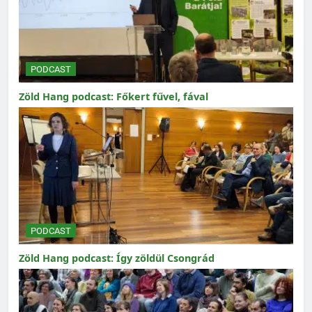
PODCAST
Zöld Hang podcast: Főkert fűvel, fával
PODCAST
Zöld Hang podcast: Így zöldül Csongrád