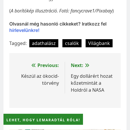
(
A borítókép illusztráció. Fotó: fancycrave1/Pixabay
)
Olvasnál még hasonló cikkeket? Iratkozz fel
hírlevelünkre!
Tagged:
adathalász
csalók
Világbank
Bejegyzés
Previous:
Next:
navigáció
Készül az ökocid-
Egy dollárért hozat
törvény
kőzetmintát a
Holdról a NASA
LEHET, HOGY LEMARADTÁL RÓLA!