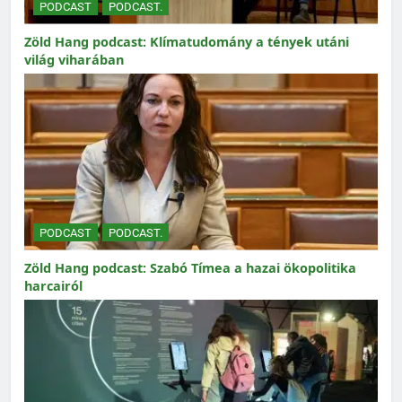
PODCAST
PODCAST.
Zöld Hang podcast: Klímatudomány a tények utáni
világ viharában
PODCAST
PODCAST.
Zöld Hang podcast: Szabó Tímea a hazai ökopolitika
harcairól