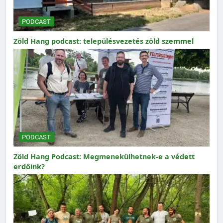
PODCAST
Zöld Hang podcast: településvezetés zöld szemmel
PODCAST
Zöld Hang Podcast: Megmenekülhetnek-e a védett
erdőink?