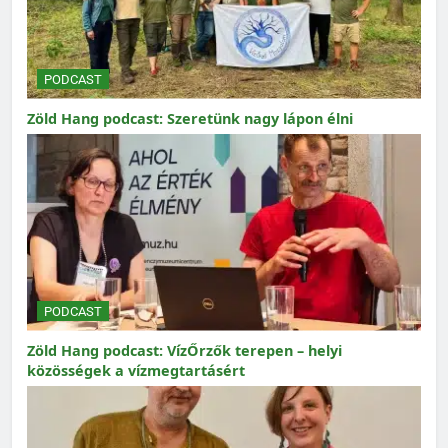
PODCAST
Zöld Hang podcast: Szeretünk nagy lápon élni
PODCAST
Zöld Hang podcast: VízŐrzők terepen – helyi
közösségek a vízmegtartásért