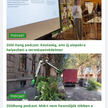
PODCAST
Zöld Hang podcast: Közösség, ami új alapokra
helyezheti a természetvédelmet
PODCAST
Zöldhang podcast: Miért nem használják többen a