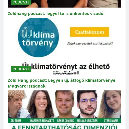
PODCAST
Zöldhang podcast: legyél te is önkéntes vízadó!
PODCAST
Zöld Hang podcast: Legyen új, átfogó klímatörvénye
Magyarországnak!