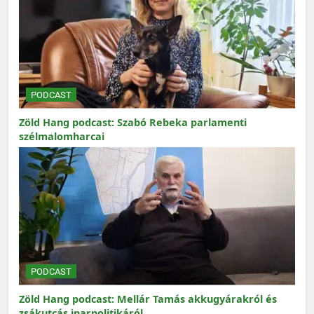
PODCAST
Zöld Hang podcast: Szabó Rebeka parlamenti
szélmalomharcai
PODCAST
Zöld Hang podcast: Mellár Tamás akkugyárakról és
zsákutcás iparpolitikáról