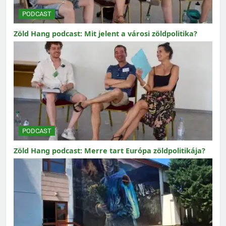
PODCAST
Zöld Hang podcast: Mit jelent a városi zöldpolitika?
PODCAST
Zöld Hang podcast: Merre tart Európa zöldpolitikája?