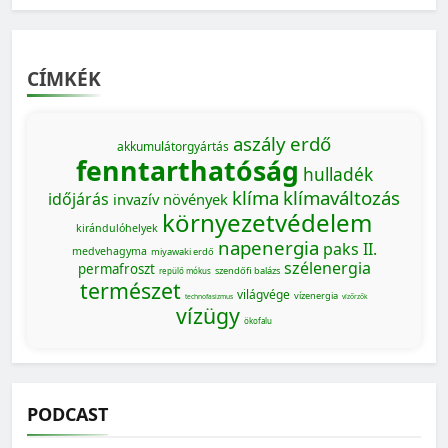
CÍMKÉK
aszály
erdő
akkumulátorgyártás
fenntarthatóság
hulladék
klíma
klímaváltozás
időjárás
invazív növények
környezetvédelem
kirándulóhelyek
napenergia
paks II.
medvehagyma
miyawaki erdő
szélenergia
permafroszt
szendőfi balázs
repülő mókus
természet
világvége
vízenergia
technofasizmus
vízőrzők
vízügy
ökofalu
PODCAST