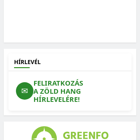
Vízmegtartás: a jövő évi termés sorsa a tét
2026-08-04
HÍRLEVÉL
FELIRATKOZÁS
✉
A ZÖLD HANG
HÍRLEVELÉRE!