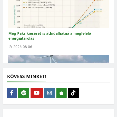
Még Paks kiesését is áthidalhatná a megfelelő
energiatárolás
2026-08-06
KÖVESS MINKET!
Épüljenek szélerőművek – de ne bárhová
2026-08-05