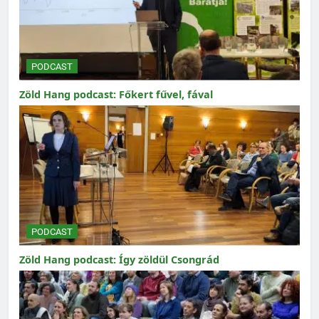
PODCAST
Zöld Hang podcast: Főkert fűvel, fával
PODCAST
Zöld Hang podcast: Így zöldül Csongrád