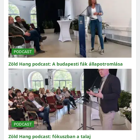
PODCAST
Zöld Hang podcast: A budapesti fák állapotromlása
PODCAST
Zöld Hang podcast: fókuszban a talaj