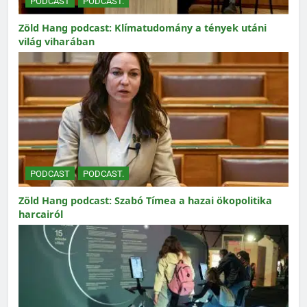
PODCAST
PODCAST.
Zöld Hang podcast: Klímatudomány a tények utáni
világ viharában
PODCAST
PODCAST.
Zöld Hang podcast: Szabó Tímea a hazai ökopolitika
harcairól