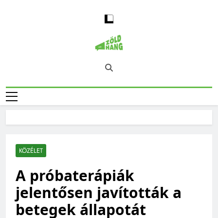
Skip
to
content
Magyarország
Zöld Hang – Természet, Klímaváltozás,
Zöld Hangja
Fenntarthatóság, Jövő
KÖZÉLET
A próbaterápiák
jelentősen javították a
betegek állapotát