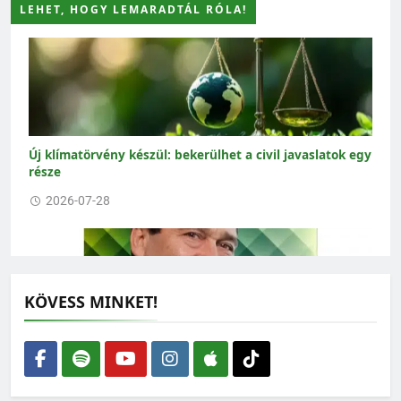
LEHET, HOGY LEMARADTÁL RÓLA!
Új klímatörvény készül: bekerülhet a civil javaslatok egy
része
2026-07-28
KÖVESS MINKET!
Lehet-e rendszerkritika nélkül zöldnek lenni?
2026-07-27