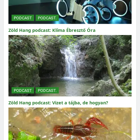
PODCAST
PODCAST.
Zöld Hang podcast: Klíma Ébresztő Óra
PODCAST
PODCAST.
Zöld Hang podcast: Vizet a tájba, de hogyan?