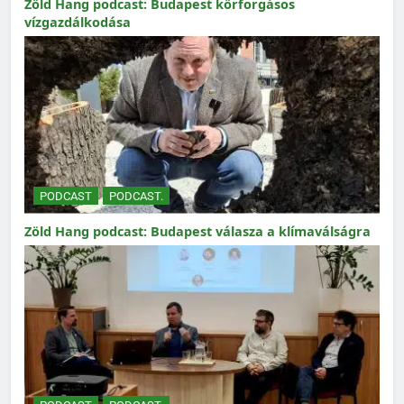
Zöld Hang podcast: Budapest körforgásos
vízgazdálkodása
PODCAST
PODCAST.
Zöld Hang podcast: Budapest válasza a klímaválságra