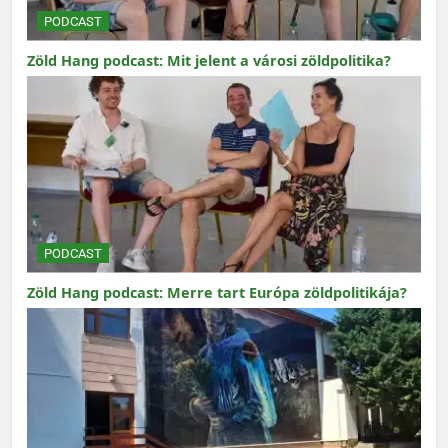
PODCAST
Zöld Hang podcast: Mit jelent a városi zöldpolitika?
PODCAST
Zöld Hang podcast: Merre tart Európa zöldpolitikája?