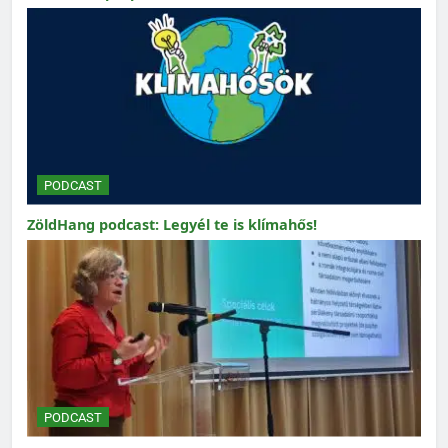
PODCAST
ZöldHang podcast: Legyél te is klímahős!
PODCAST