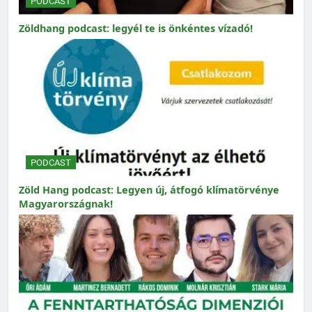
PODCAST
Zöldhang podcast: legyél te is önkéntes vízadó!
PODCAST
Zöld Hang podcast: Legyen új, átfogó klímatörvénye
Magyarországnak!