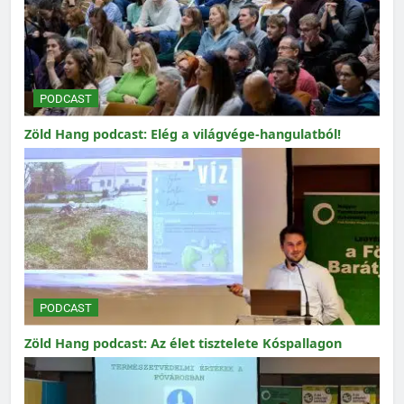
PODCAST
Zöld Hang podcast: Elég a világvége-hangulatból!
PODCAST
Zöld Hang podcast: Az élet tisztelete Kóspallagon