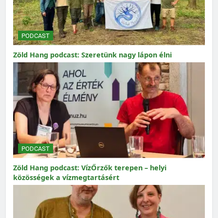
PODCAST
Zöld Hang podcast: Szeretünk nagy lápon élni
PODCAST
Zöld Hang podcast: VízŐrzők terepen – helyi
közösségek a vízmegtartásért