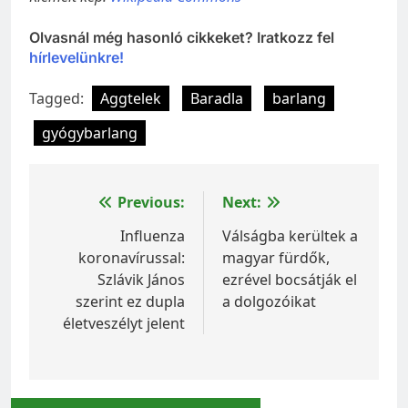
Olvasnál még hasonló cikkeket? Iratkozz fel
hírlevelünkre!
Tagged:
Aggtelek
Baradla
barlang
gyógybarlang
Bejegyzés
Previous:
Next:
navigáció
Influenza
Válságba kerültek a
koronavírussal:
magyar fürdők,
Szlávik János
ezrével bocsátják el
szerint ez dupla
a dolgozóikat
életveszélyt jelent