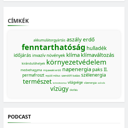
CÍMKÉK
aszály
erdő
akkumulátorgyártás
fenntarthatóság
hulladék
klíma
klímaváltozás
időjárás
invazív növények
környezetvédelem
kirándulóhelyek
napenergia
paks II.
medvehagyma
miyawaki erdő
szélenergia
permafroszt
szendőfi balázs
repülő mókus
természet
világvége
vízenergia
technofasizmus
vízőrzők
vízügy
ökofalu
PODCAST