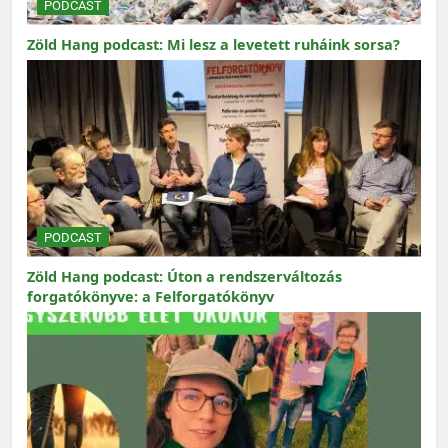
PODCAST
Zöld Hang podcast: Mi lesz a levetett ruháink sorsa?
PODCAST
Zöld Hang podcast: Úton a rendszerváltozás
forgatókönyve: a Felforgatókönyv