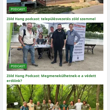
PODCAST
Zöld Hang podcast: településvezetés zöld szemmel
PODCAST
Zöld Hang Podcast: Megmenekülhetnek-e a védett
erdőink?