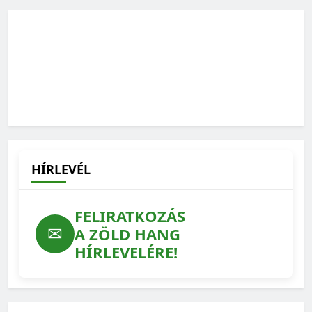
Ilyen lehetne a védett erdeink jövője – feladatlista a
WWF-től
2026-07-15
HÍRLEVÉL
FELIRATKOZÁS
✉
A ZÖLD HANG
HÍRLEVELÉRE!