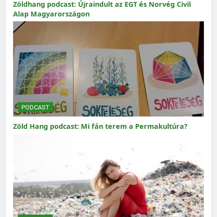
Zöldhang podcast: Újraindult az EGT és Norvég Civil
Alap Magyarországon
PODCAST
Zöld Hang podcast: Mi fán terem a Permakultúra?