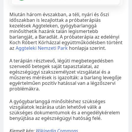
Miután három évszakban, a téli, nyári és őszi
időszakban is lezajlottak a próbaterápiás
kezelések Aggteleken, gyógybarlanggá
minősíthetik hazánk talán legismertebb
barlangját, a Baradlát. A próbaterápia az edelényi
Koch Róbert Kórházzal együttműködésben történt
az
Aggteleki Nemzeti Park
honlapja szerint.
A terápián résztvevő, légúti megbetegedésben
szenvedő betegek saját tapasztalatai, az
egészségügyi szakszemélyzet vizsgálatai és a
műszeres mérések is igazolták: a barlang levegője
egyértelműen pozitív hatással van a légzőszervi
problémákra.
A gyógybarlanggá minősítéshez szükséges
vizsgálatok lezárása után lehetővé válik a
szükséges dokumentumok és a engedélykérelem
benyújtása az egészségügyi hatóság felé.
Kiemelt kép:
Wikipedia Commons