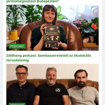
járműmegosztást Budapesten?
PODCAST
Zöldhang podcast: Gombaszeretettől az ökolokális
társadalomig