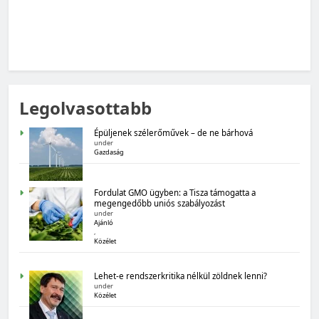
MAGYARORSZÁG SZÁMOKBAN
Legolvasottabb
Magyarország számokban: Fogyasztói bizalom,
gazdasági várakozások
Épüljenek szélerőművek – de ne bárhová
under
Gazdaság
Fordulat GMO ügyben: a Tisza támogatta a
megengedőbb uniós szabályozást
under
Ajánló
,
Közélet
MAGYARORSZÁG SZÁMOKBAN
Lehet-e rendszerkritika nélkül zöldnek lenni?
Magyarország számokban: Államadósság
under
Közélet