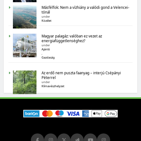
Másfélfok: Nem a vízhiány a valódi gond a Velencei-
tónál
under
Közélet
Magyar palagáz: valóban ez vezet az
energiafüggetlenséghez?
under
MAGYARORSZÁG SZÁMOKBAN
Ajánló
,
Magyarország számokban: biogazdálkodás
Gazdaság
Az erdő nem puszta faanyag – interjú Csépányi
Péterrel
under
Klímavészhelyzet
MAGYARORSZÁG SZÁMOKBAN
Tizenhat adatsor a tizenhat évről