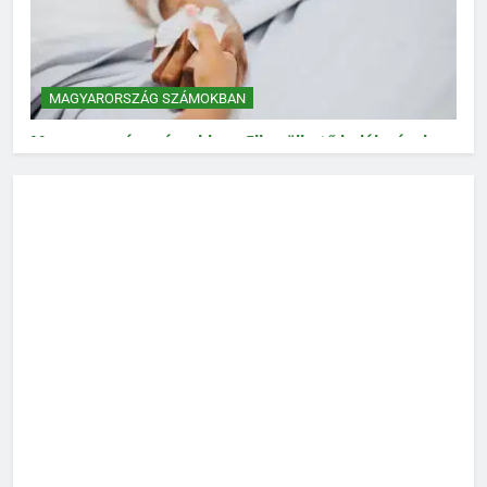
MAGYARORSZÁG SZÁMOKBAN
Magyarország számokban: Elkerülhető halálozások
MAGYARORSZÁG SZÁMOKBAN
Magyarország számokban: Vad, vadászat