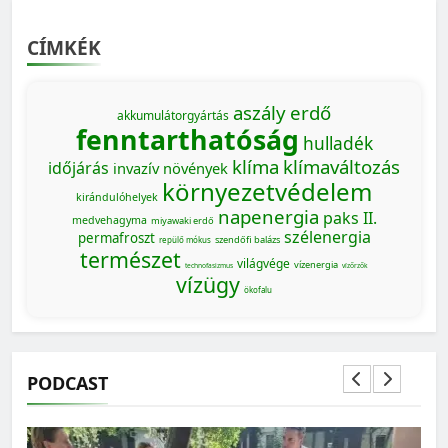
CÍMKÉK
aszály
erdő
akkumulátorgyártás
fenntarthatóság
hulladék
klíma
klímaváltozás
időjárás
invazív növények
környezetvédelem
kirándulóhelyek
napenergia
paks II.
medvehagyma
miyawaki erdő
szélenergia
permafroszt
szendőfi balázs
repülő mókus
természet
világvége
vízenergia
technofasizmus
vízőrzők
vízügy
ökofalu
PODCAST