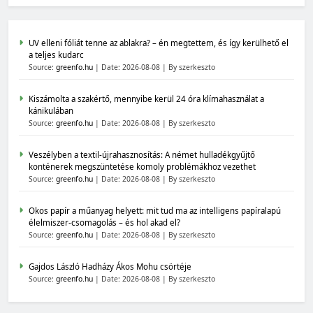
UV elleni fóliát tenne az ablakra? – én megtettem, és így kerülhető el
a teljes kudarc
Source:
greenfo.hu
Date: 2026-08-08
By szerkeszto
Kiszámolta a szakértő, mennyibe kerül 24 óra klímahasználat a
kánikulában
Source:
greenfo.hu
Date: 2026-08-08
By szerkeszto
Veszélyben a textil-újrahasznosítás: A német hulladékgyűjtő
konténerek megszüntetése komoly problémákhoz vezethet
Source:
greenfo.hu
Date: 2026-08-08
By szerkeszto
Okos papír a műanyag helyett: mit tud ma az intelligens papíralapú
élelmiszer-csomagolás – és hol akad el?
Source:
greenfo.hu
Date: 2026-08-08
By szerkeszto
Gajdos László Hadházy Ákos Mohu csörtéje
Source:
greenfo.hu
Date: 2026-08-08
By szerkeszto