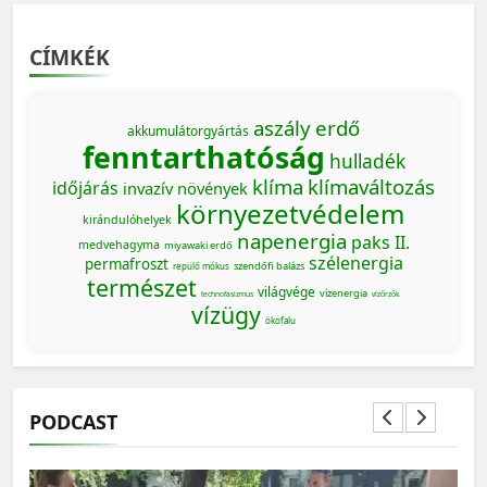
CÍMKÉK
aszály
erdő
akkumulátorgyártás
fenntarthatóság
hulladék
klíma
klímaváltozás
időjárás
invazív növények
környezetvédelem
kirándulóhelyek
napenergia
paks II.
medvehagyma
miyawaki erdő
szélenergia
permafroszt
szendőfi balázs
repülő mókus
természet
világvége
vízenergia
technofasizmus
vízőrzők
vízügy
ökofalu
PODCAST