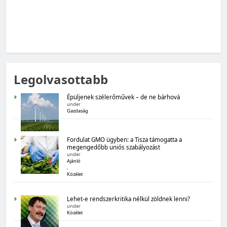
MAGYARORSZÁG SZÁMOKBAN
Legolvasottabb
Magyarország számokban: Fogyasztói bizalom,
gazdasági várakozások
Épüljenek szélerőművek – de ne bárhová
under
Gazdaság
Fordulat GMO ügyben: a Tisza támogatta a
megengedőbb uniós szabályozást
under
Ajánló
,
Közélet
MAGYARORSZÁG SZÁMOKBAN
Lehet-e rendszerkritika nélkül zöldnek lenni?
Magyarország számokban: Államadósság
under
Közélet