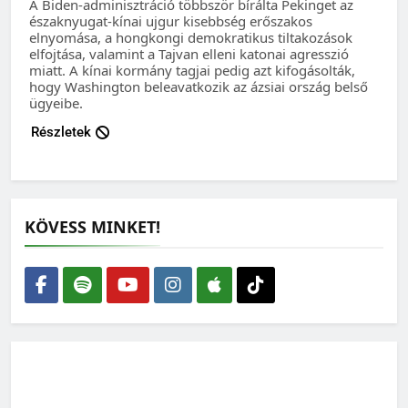
A Biden-adminisztráció többször bírálta Pekinget az
északnyugat-kínai ujgur kisebbség erőszakos
elnyomása, a hongkongi demokratikus tiltakozások
elfojtása, valamint a Tajvan elleni katonai agresszió
miatt. A kínai kormány tagjai pedig azt kifogásolták,
hogy Washington beleavatkozik az ázsiai ország belső
ügyeibe.
Részletek
KÖVESS MINKET!