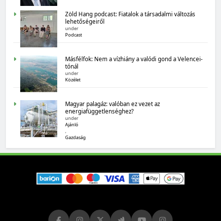
Zöld Hang podcast: Fiatalok a társadalmi változás
lehetőségeiről
under
Podcast
Másfélfok: Nem a vízhiány a valódi gond a Velencei-
tónál
under
MAGYARORSZÁG SZÁMOKBAN
Közélet
Magyarország számokban: biogazdálkodás
Magyar palagáz: valóban ez vezet az
energiafüggetlenséghez?
under
Ajánló
,
Gazdaság
MAGYARORSZÁG SZÁMOKBAN
Tizenhat adatsor a tizenhat évről