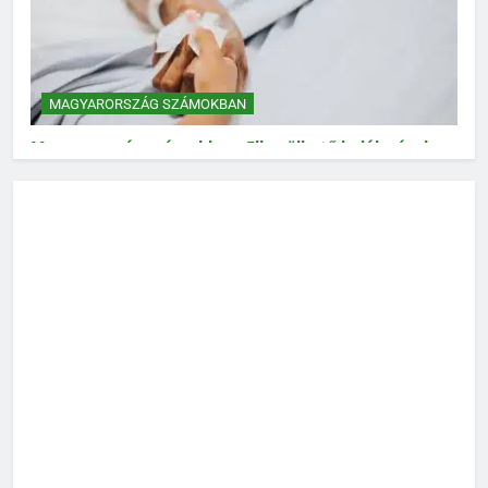
MAGYARORSZÁG SZÁMOKBAN
Magyarország számokban: Elkerülhető halálozások
MAGYARORSZÁG SZÁMOKBAN
Magyarország számokban: Vad, vadászat