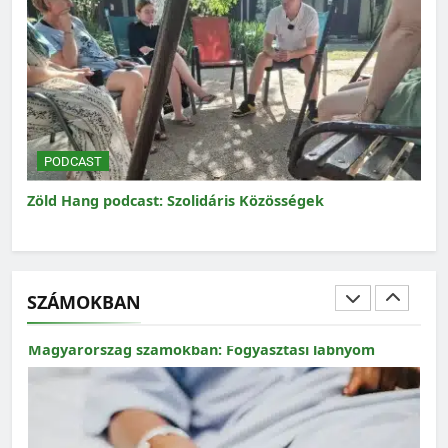
MAGYARORSZÁG SZÁMOKBAN
Magyarország számokban: a nők szerepvállalása a
közéletben
PODCAST
dcast: Szolidáris Közösségek
Zöld Hang podcast: A
Magyarországon
SZÁMOKBAN
MAGYARORSZÁG SZÁMOKBAN
Magyarország számokban: Fogyasztási lábnyom