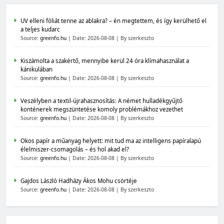
UV elleni fóliát tenne az ablakra? – én megtettem, és így kerülhető el
a teljes kudarc
Source:
greenfo.hu
Date: 2026-08-08
By szerkeszto
Kiszámolta a szakértő, mennyibe kerül 24 óra klímahasználat a
kánikulában
Source:
greenfo.hu
Date: 2026-08-08
By szerkeszto
Veszélyben a textil-újrahasznosítás: A német hulladékgyűjtő
konténerek megszüntetése komoly problémákhoz vezethet
Source:
greenfo.hu
Date: 2026-08-08
By szerkeszto
Okos papír a műanyag helyett: mit tud ma az intelligens papíralapú
élelmiszer-csomagolás – és hol akad el?
Source:
greenfo.hu
Date: 2026-08-08
By szerkeszto
Gajdos László Hadházy Ákos Mohu csörtéje
Source:
greenfo.hu
Date: 2026-08-08
By szerkeszto