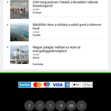
Zöld Hang podcast: Fiatalok a társadalmi változás
lehetőségeiről
under
Podcast
Másfélfok: Nem a vízhiány a valódi gond a Velencei-
tónál
under
MAGYARORSZÁG SZÁMOKBAN
Közélet
Magyarország számokban: biogazdálkodás
Magyar palagáz: valóban ez vezet az
energiafüggetlenséghez?
under
Ajánló
,
Gazdaság
MAGYARORSZÁG SZÁMOKBAN
Tizenhat adatsor a tizenhat évről