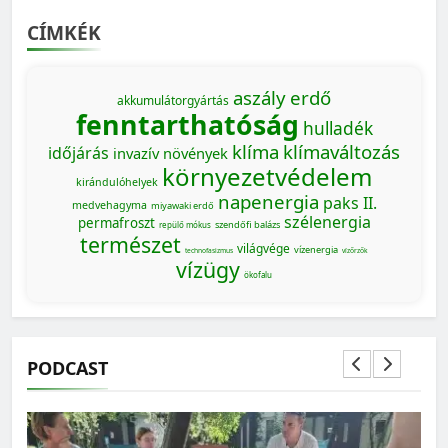
CÍMKÉK
aszály
erdő
akkumulátorgyártás
fenntarthatóság
hulladék
klíma
klímaváltozás
időjárás
invazív növények
környezetvédelem
kirándulóhelyek
napenergia
paks II.
medvehagyma
miyawaki erdő
szélenergia
permafroszt
szendőfi balázs
repülő mókus
természet
világvége
vízenergia
technofasizmus
vízőrzők
vízügy
ökofalu
PODCAST