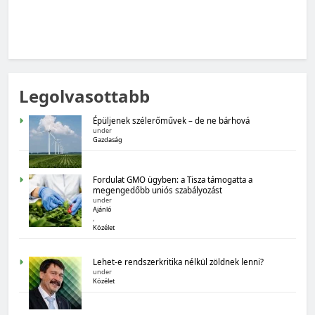
MAGYARORSZÁG SZÁMOKBAN
Legolvasottabb
Magyarország számokban: Fogyasztói bizalom,
gazdasági várakozások
Épüljenek szélerőművek – de ne bárhová
under
Gazdaság
Fordulat GMO ügyben: a Tisza támogatta a
megengedőbb uniós szabályozást
under
Ajánló
,
Közélet
MAGYARORSZÁG SZÁMOKBAN
Lehet-e rendszerkritika nélkül zöldnek lenni?
Magyarország számokban: Államadósság
under
Közélet