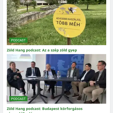
PODCAST
Zöld Hang podcast: Az a szép zöld gyep
PODCAST
Zöld Hang podcast: Budapest körforgásos