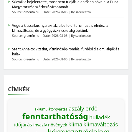
Szlovákia bejelentette, most nem tudják jelentősen növelni a Duna
Magyarországra érkező vízhozamát
Source:
greenfo.hu
Date: 2026-08-06
By szerkeszto
Vége a klasszikus nyaraknak, a belföldi turizmust is elintézi a
klímaváltozás, de a gyógyvízkincsre alig építünk
Source:
greenfo.hu
Date: 2026-08-06
By szerkeszto
Szent Anna-tó: vízszint, vízminőség-romlás, fürdési tilalom, algák és
halak
Source:
greenfo.hu
Date: 2026-08-06
By szerkeszto
CÍMKÉK
aszály
erdő
akkumulátorgyártás
fenntarthatóság
hulladék
klíma
klímaváltozás
időjárás
invazív növények
környezetvédelem