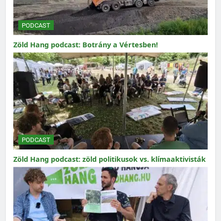
PODCAST
Zöld Hang podcast: Botrány a Vértesben!
PODCAST
Zöld Hang podcast: zöld politikusok vs. klímaaktivisták