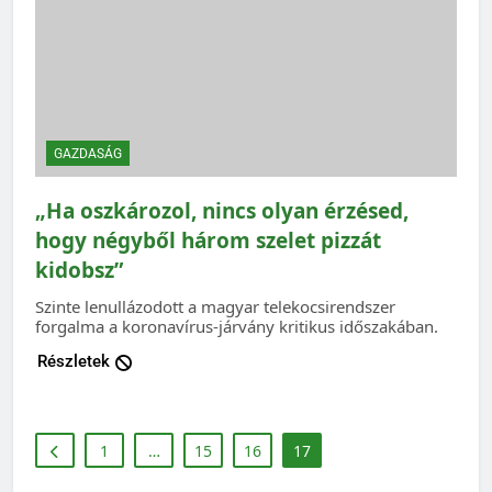
GAZDASÁG
„Ha oszkározol, nincs olyan érzésed,
hogy négyből három szelet pizzát
kidobsz”
Szinte lenullázodott a magyar telekocsirendszer
forgalma a koronavírus-járvány kritikus időszakában.
Részletek
1
…
15
16
17