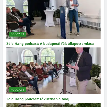
PODCAST
Zöld Hang podcast: A budapesti fák állapotromlása
PODCAST
Zöld Hang podcast: fókuszban a talaj