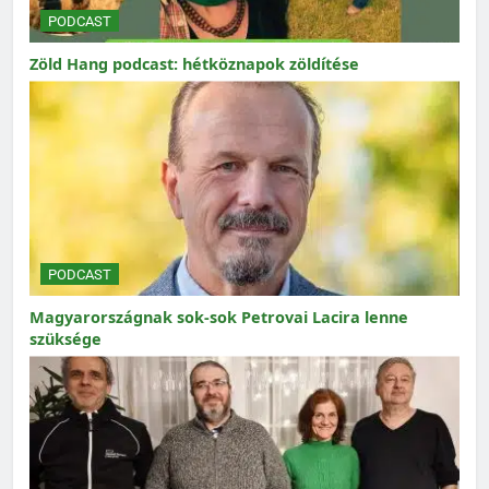
PODCAST
Zöld Hang podcast: hétköznapok zöldítése
PODCAST
Magyarországnak sok-sok Petrovai Lacira lenne
szüksége