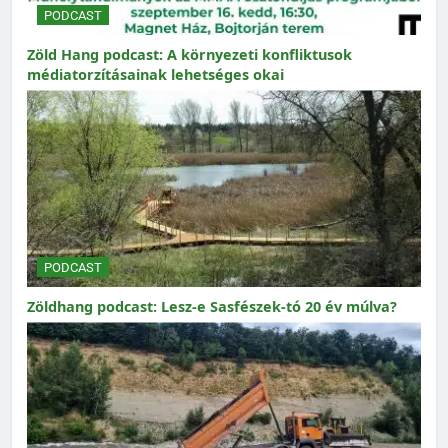
PODCAST
Zöld Hang podcast: A környezeti konfliktusok
médiatorzításainak lehetséges okai
PODCAST
Zöldhang podcast: Lesz-e Sasfészek-tó 20 év múlva?