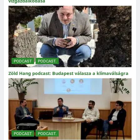
vízgazdálkodása
PODCAST
PODCAST.
Zöld Hang podcast: Budapest válasza a klímaválságra
PODCAST
PODCAST.