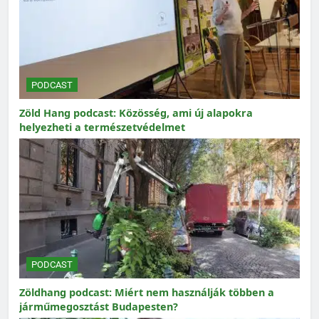
PODCAST
Zöld Hang podcast: Közösség, ami új alapokra
helyezheti a természetvédelmet
PODCAST
Zöldhang podcast: Miért nem használják többen a
járműmegosztást Budapesten?