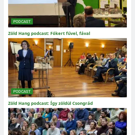
PODCAST
Zöld Hang podcast: Főkert fűvel, fával
PODCAST
Zöld Hang podcast: Így zöldül Csongrád