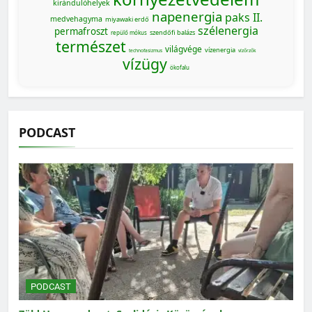
kirándulóhelyek
napenergia
paks II.
medvehagyma
miyawaki erdő
szélenergia
permafroszt
szendőfi balázs
repülő mókus
természet
világvége
vízenergia
technofasizmus
vízőrzők
vízügy
ökofalu
PODCAST
PODCAST