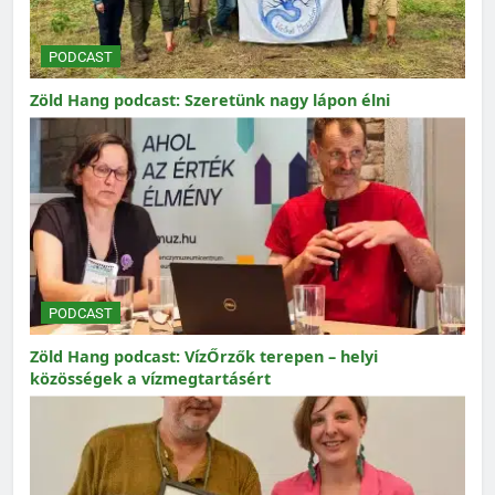
PODCAST
Zöld Hang podcast: Szeretünk nagy lápon élni
PODCAST
Zöld Hang podcast: VízŐrzők terepen – helyi
közösségek a vízmegtartásért