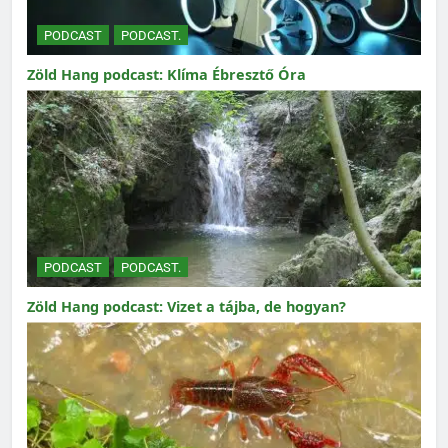
PODCAST
PODCAST.
Zöld Hang podcast: Klíma Ébresztő Óra
PODCAST
PODCAST.
Zöld Hang podcast: Vizet a tájba, de hogyan?