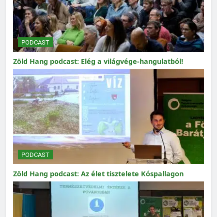
PODCAST
Zöld Hang podcast: Elég a világvége-hangulatból!
PODCAST
Zöld Hang podcast: Az élet tisztelete Kóspallagon