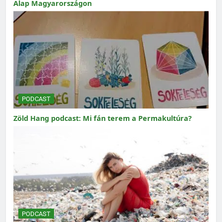
Alap Magyarországon
PODCAST
Zöld Hang podcast: Mi fán terem a Permakultúra?
PODCAST