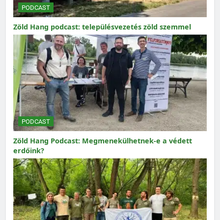
PODCAST
Zöld Hang podcast: településvezetés zöld szemmel
PODCAST
Zöld Hang Podcast: Megmenekülhetnek-e a védett
erdőink?