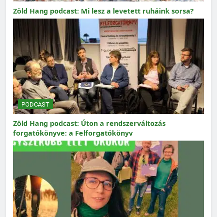
Zöld Hang podcast: Mi lesz a levetett ruháink sorsa?
PODCAST
Zöld Hang podcast: Úton a rendszerváltozás
forgatókönyve: a Felforgatókönyv