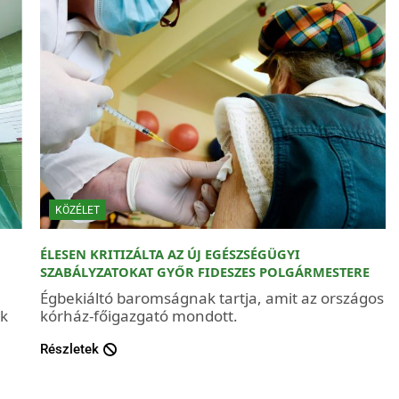
KÖZÉLET
ÉLESEN KRITIZÁLTA AZ ÚJ EGÉSZSÉGÜGYI
SZABÁLYZATOKAT GYŐR FIDESZES POLGÁRMESTERE
a
Égbekiáltó baromságnak tartja, amit az országos
ik
kórház-főigazgató mondott.
Részletek