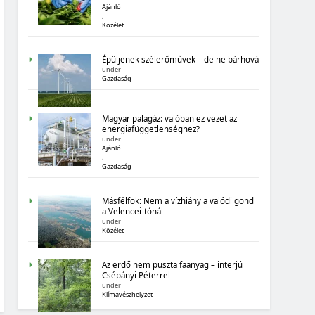
MAGYARORSZÁG SZÁMOKBAN:
Ajánló
BIOGAZDÁLKODÁS
,
Közélet
Épüljenek szélerőművek – de ne bárhová
under
Gazdaság
Magyar palagáz: valóban ez vezet az
MAGYARORSZÁG SZÁMOKBAN
energiafüggetlenséghez?
under
Ajánló
TIZENHAT ADATSOR A TIZENHAT ÉVRŐL
,
Gazdaság
Másfélfok: Nem a vízhiány a valódi gond
a Velencei-tónál
under
Közélet
Az erdő nem puszta faanyag – interjú
MAGYARORSZÁG SZÁMOKBAN
Csépányi Péterrel
under
Klímavészhelyzet
MAGYARORSZÁG SZÁMOKBAN: BOLDOGSÁG