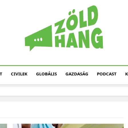
Magyarország Zöld H
Zöld Hang – Termé
Fenntarth
T
CIVILEK
GLOBÁLIS
GAZDASÁG
PODCAST
K