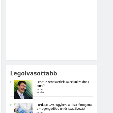
MAGYARORSZÁG SZÁMOKBAN: FOGYASZTÓI
BIZALOM, GAZDASÁGI VÁRAKOZÁSOK
MAGYARORSZÁG SZÁMOKBAN
MAGYARORSZÁG SZÁMOKBAN:
ÁLLAMADÓSSÁG
Legolvasottabb
Lehet-e rendszerkritika nélkül zöldnek
lenni?
under
Közélet
MAGYARORSZÁG SZÁMOKBAN
Fordulat GMO ügyben: a Tisza támogatta
a megengedőbb uniós szabályozást
under