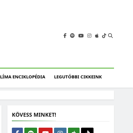
angja
szet, Klímaváltozás,
atóság, Jövő
LÍMA ENCIKLOPÉDIA
LEGUTÓBBI CIKKEINK
KÖVESS MINKET!