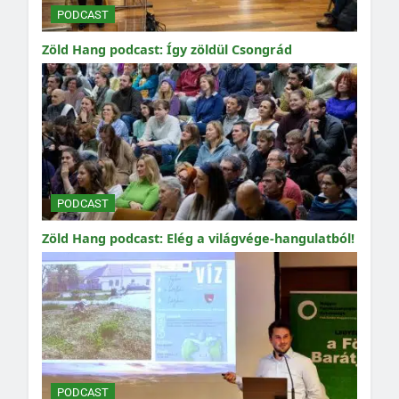
PODCAST
Zöld Hang podcast: Így zöldül Csongrád
PODCAST
Zöld Hang podcast: Elég a világvége-hangulatból!
PODCAST