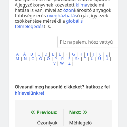
A jegyzőkönyvnek közvetett
klíma
védelmi
hatása is van, mivel az
ózon
károsító anyagok
többsége erős
üvegházhatás
ú gáz, így ezek
csökkentése mérsékli a
globális
felmelegedés
t is.
A
|
Á
|
B
|
C
|
D
|
E
|
É
|
F
|
G
|
H
|
I
|
J
|
K
|
L
|
M
|
N
|
O
|
Ó
|
Ö
|
P
|
R
|
S
|
Sz
|
T
|
U
|
Ú
|
Ü
|
V
|
W
|
Z
|
Olvasnál még hasonló cikkeket? Iratkozz fel
hírlevelünkre!
Bejegyzés
Previous:
Next:
navigáció
Ózonlyuk
Méhlegelő