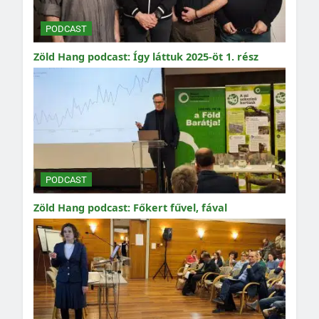
PODCAST
Zöld Hang podcast: Így láttuk 2025-öt 1. rész
PODCAST
Zöld Hang podcast: Főkert fűvel, fával