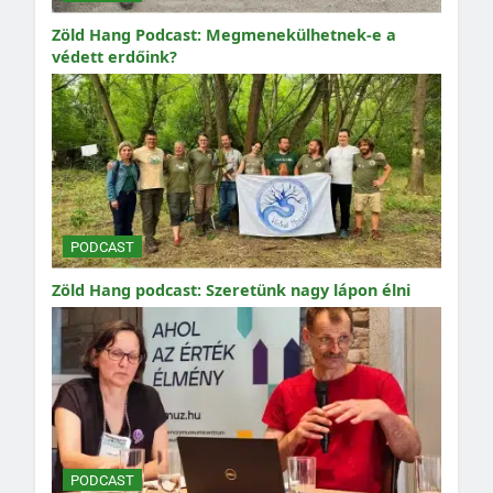
Zöld Hang Podcast: Megmenekülhetnek-e a
védett erdőink?
PODCAST
Zöld Hang podcast: Szeretünk nagy lápon élni
PODCAST