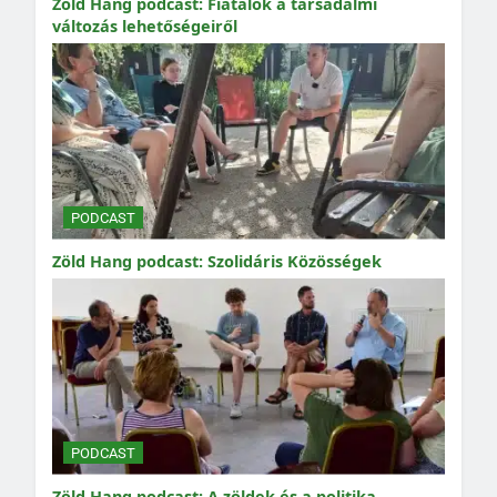
Zöld Hang podcast: Fiatalok a társadalmi
változás lehetőségeiről
PODCAST
Zöld Hang podcast: Szolidáris Közösségek
PODCAST
Zöld Hang podcast: A zöldek és a politika