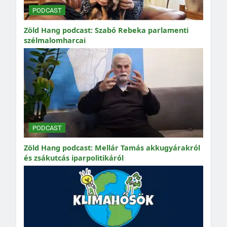
PODCAST
Zöld Hang podcast: Szabó Rebeka parlamenti
szélmalomharcai
PODCAST
Zöld Hang podcast: Mellár Tamás akkugyárakról
és zsákutcás iparpolitikáról