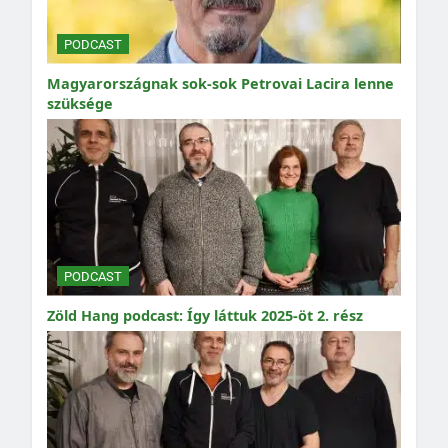
PODCAST
Magyarországnak sok-sok Petrovai Lacira lenne
szüksége
PODCAST
Zöld Hang podcast: Így láttuk 2025-öt 2. rész