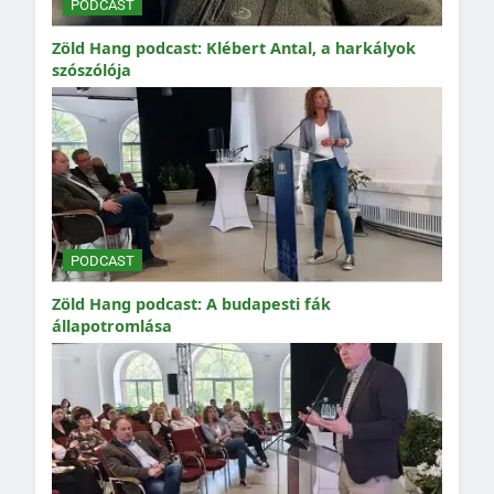
PODCAST
Zöld Hang podcast: Klébert Antal, a harkályok
szószólója
PODCAST
Zöld Hang podcast: A budapesti fák
állapotromlása