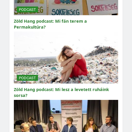
PODCAST
Zöld Hang podcast: Mi fán terem a
Permakultúra?
PODCAST
Zöld Hang podcast: Mi lesz a levetett ruháink
sorsa?