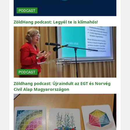
PODCAST
ZöldHang podcast: Legyél te is klímahős!
PODCAST
Zöldhang podcast: Újraindult az EGT és Norvég
Civil Alap Magyarországon