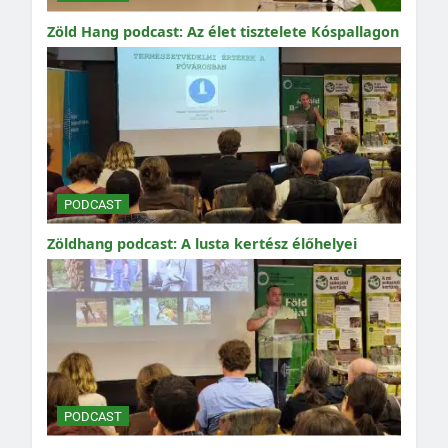
Zöld Hang podcast: Az élet tisztelete Kóspallagon
PODCAST
Zöldhang podcast: A lusta kertész élőhelyei
PODCAST