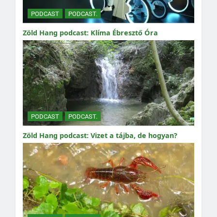
PODCAST
PODCAST.
Zöld Hang podcast: Klíma Ébresztő Óra
PODCAST
PODCAST.
Zöld Hang podcast: Vizet a tájba, de hogyan?