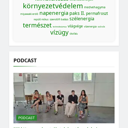
környezetvédelem
medvehagyma
napenergia
paks II.
permafroszt
miyawaki erdő
szélenergia
szendőfi balázs
repülő mókus
természet
világvége
vízenergia
technofasizmus
vízőrzők
vízügy
ökofalu
PODCAST
PODCAST