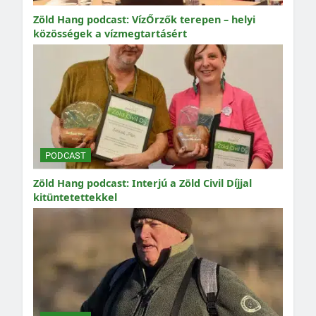
Zöld Hang podcast: VízŐrzők terepen – helyi
közösségek a vízmegtartásért
PODCAST
Zöld Hang podcast: Interjú a Zöld Civil Díjjal
kitüntetettekkel