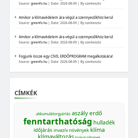
Source:
greenfo.hu
Date: 2026-08-09
By szerkeszto
Amikor a klímavédelem ára végül a szennyezőkhöz kerül
Source:
greenfo.hu
Date: 2026-08-09
By szerkeszto
Amikor a klímavédelem ára végül a szennyezőkhöz kerül
Source:
greenfo.hu
Date: 2026-08-09
By szerkeszto
Fogjunk össze egy CIVIL ERDŐPROGRAM megalkotására!
Source:
greenfo.hu
Date: 2026-08-09
By szerkeszto
CÍMKÉK
aszály
erdő
akkumulátorgyártás
fenntarthatóság
hulladék
klíma
időjárás
invazív növények
klímaváltozás
kirándulóhelyek