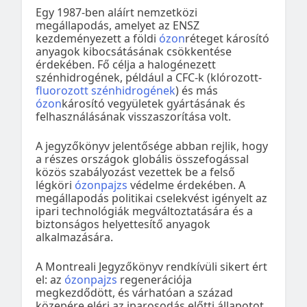
Egy 1987-ben aláírt nemzetközi
megállapodás, amelyet az ENSZ
kezdeményezett a földi
ózon
réteget károsító
anyagok kibocsátásának csökkentése
érdekében. Fő célja a halogénezett
szénhidrogének, például a CFC-k (klórozott-
fluorozott szénhidrogének
) és más
ózon
károsító vegyületek gyártásának és
felhasználásának visszaszorítása volt.
A jegyzőkönyv jelentősége abban rejlik, hogy
a részes országok globális összefogással
közös szabályozást vezettek be a felső
légköri
ózonpajzs
védelme érdekében. A
megállapodás politikai cselekvést igényelt az
ipari technológiák megváltoztatására és a
biztonságos helyettesítő anyagok
alkalmazására.
A Montreali Jegyzőkönyv rendkívüli sikert ért
el: az
ózonpajzs
regenerációja
megkezdődött, és várhatóan a század
közepére eléri az iparosodás előtti állapotot.